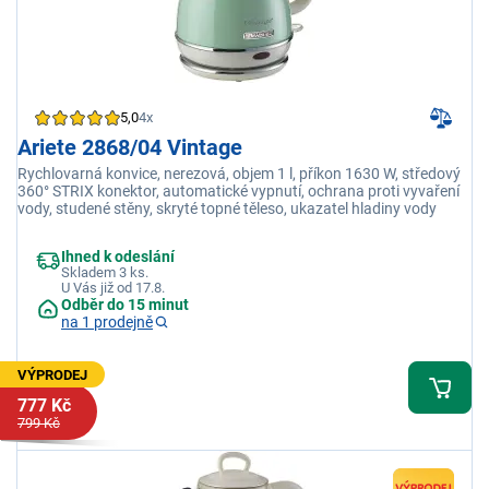
5,0
4x
Ariete 2868/04 Vintage
Rychlovarná konvice, nerezová, objem 1 l, příkon 1630 W, středový
360° STRIX konektor, automatické vypnutí, ochrana proti vyvaření
vody, studené stěny, skryté topné těleso, ukazatel hladiny vody
Ihned k odeslání
Skladem 3 ks.
U Vás již od 17.8.
Odběr do 15 minut
na 1 prodejně
VÝPRODEJ
777 Kč
799 Kč