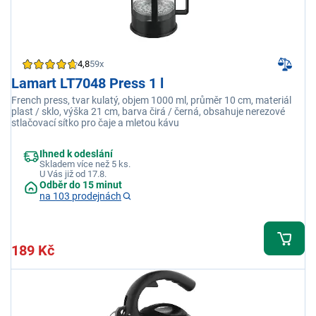
4,8
59x
Lamart LT7048 Press 1 l
French press, tvar kulatý, objem 1000 ml, průměr 10 cm, materiál
plast / sklo, výška 21 cm, barva čirá / černá, obsahuje nerezové
stlačovací sítko pro čaje a mletou kávu
Ihned k odeslání
Skladem více než 5 ks.
U Vás již od 17.8.
Odběr do 15 minut
na 103 prodejnách
189 Kč