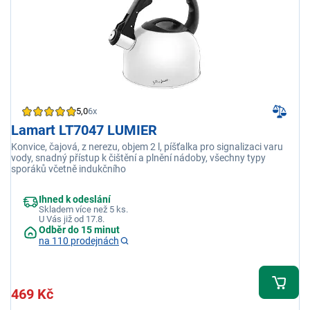
5,0
6x
Lamart LT7047 LUMIER
Konvice, čajová, z nerezu, objem 2 l, píšťalka pro signalizaci varu
vody, snadný přístup k čištění a plnění nádoby, všechny typy
sporáků včetně indukčního
Ihned k odeslání
Skladem více než 5 ks.
U Vás již od 17.8.
Odběr do 15 minut
na 110 prodejnách
469 Kč