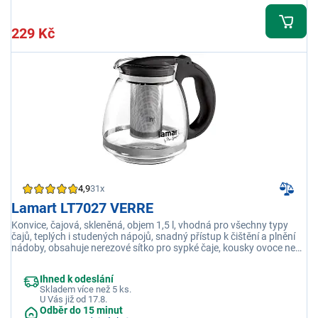
229 Kč
4,9
31x
Lamart LT7027 VERRE
Konvice, čajová, skleněná, objem 1,5 l, vhodná pro všechny typy
čajů, teplých i studených nápojů, snadný přístup k čištění a plnění
nádoby, obsahuje nerezové sítko pro sypké čaje, kousky ovoce nebo
čajové bylinky
Ihned k odeslání
Skladem více než 5 ks.
U Vás již od 17.8.
Odběr do 15 minut