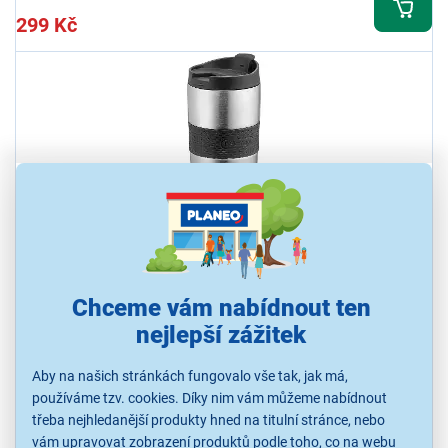
299 Kč
De'Longhi DLSC074
Termohrnek, objem 235 ml, výška 15,3 cm, válcovitý tvar, vyroben z
Chceme vám nabídnout ten
vysoce kvalitní nerezové oceli, plastu a silikonu, bezpečné a
vodotěsné víko odolné proti vylití, silikonový protiskluzový obal,
nejlepší zážitek
vhodný do držáku nápojů v autě
Ihned k odeslání
Aby na našich stránkách fungovalo vše tak, jak má,
Skladem 2 ks.
používáme tzv. cookies. Díky nim vám můžeme nabídnout
U Vás již od 17.8.
Odběr do 15 minut
třeba nejhledanější produkty hned na titulní stránce, nebo
na 1 prodejně
vám upravovat zobrazení produktů podle toho, co na webu