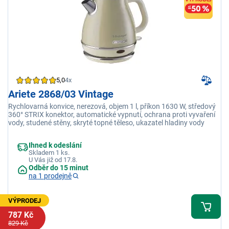
5,0
4x
Ariete 2868/03 Vintage
Rychlovarná konvice, nerezová, objem 1 l, příkon 1630 W, středový
360° STRIX konektor, automatické vypnutí, ochrana proti vyvaření
vody, studené stěny, skryté topné těleso, ukazatel hladiny vody
Ihned k odeslání
Skladem 1 ks.
U Vás již od 17.8.
Odběr do 15 minut
na 1 prodejně
VÝPRODEJ
787 Kč
829 Kč