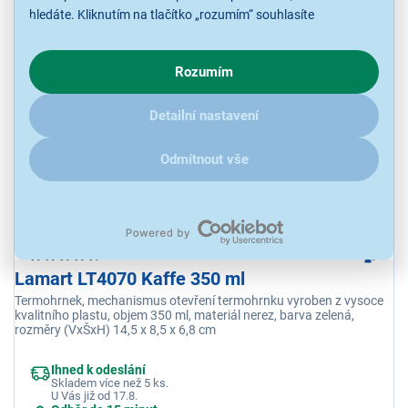
hledáte. Kliknutím na tlačítko „rozumím“ souhlasíte
s využíváním cookies pro analytické účely a předáním údajů o
319 Kč
chování na webu pro zobrazení cílených reklam. Pokud vás
Rozumím
zajímají detaily, jak u nás s cookies a dalšími údaji pracujeme,
klikněte
sem
.
Detailní nastavení
Odmítnout vše
4,6
14x
Lamart LT4070 Kaffe 350 ml
Termohrnek, mechanismus otevření termohrnku vyroben z vysoce
kvalitního plastu, objem 350 ml, materiál nerez, barva zelená,
rozměry (VxŠxH) 14,5 x 8,5 x 6,8 cm
Ihned k odeslání
Skladem více než 5 ks.
U Vás již od 17.8.