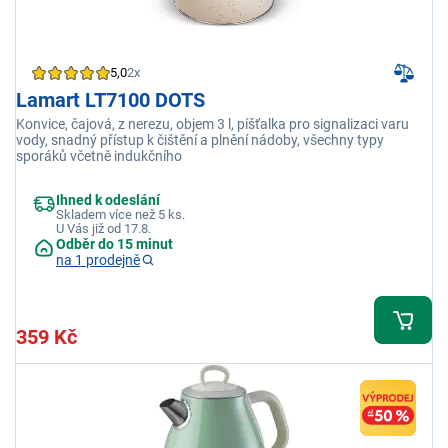
5,0
2x
Lamart LT7100 DOTS
Konvice, čajová, z nerezu, objem 3 l, píšťalka pro signalizaci varu
vody, snadný přístup k čištění a plnění nádoby, všechny typy
sporáků včetně indukčního
Ihned k odeslání
Skladem více než 5 ks.
U Vás již od 17.8.
Odběr do 15 minut
na 1 prodejně
359 Kč