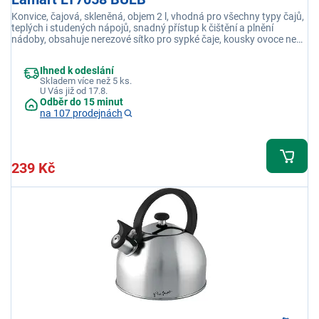
Konvice, čajová, skleněná, objem 2 l, vhodná pro všechny typy čajů,
teplých i studených nápojů, snadný přístup k čištění a plnění
nádoby, obsahuje nerezové sítko pro sypké čaje, kousky ovoce nebo
čajové bylinky
Ihned k odeslání
Skladem více než 5 ks.
U Vás již od 17.8.
Odběr do 15 minut
na 107 prodejnách
239 Kč