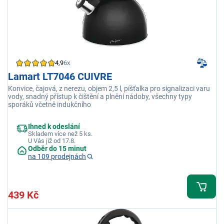
4,9
6x
Lamart LT7046 CUIVRE
Konvice, čajová, z nerezu, objem 2,5 l, píšťalka pro signalizaci varu
vody, snadný přístup k čištění a plnění nádoby, všechny typy
sporáků včetně indukčního
Ihned k odeslání
Skladem více než 5 ks.
U Vás již od 17.8.
Odběr do 15 minut
na 109 prodejnách
439 Kč