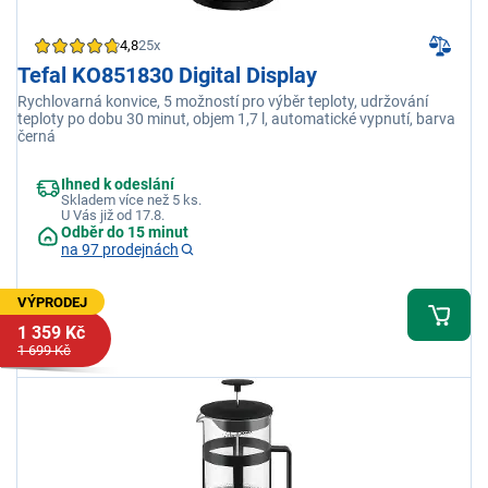
4,8
25x
Tefal KO851830 Digital Display
Rychlovarná konvice, 5 možností pro výběr teploty, udržování
teploty po dobu 30 minut, objem 1,7 l, automatické vypnutí, barva
černá
Ihned k odeslání
Skladem více než 5 ks.
U Vás již od 17.8.
Odběr do 15 minut
na 97 prodejnách
VÝPRODEJ
1 359 Kč
1 699 Kč