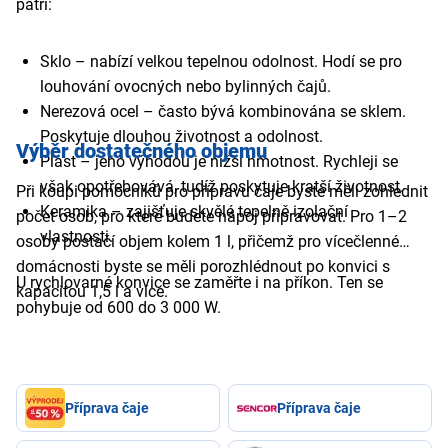
patří:
Sklo – nabízí velkou tepelnou odolnost. Hodí se pro
louhování ovocných nebo bylinných čajů.
Nerezová ocel – často bývá kombinována se sklem.
Poskytuje dlouhou životnost a odolnost.
Výběr dostatečného objemu
Plast – jeho výhodou je nižší hmotnost. Rychleji se
však opotřebovává, tudíž poskytuje kratší životnost.
Při koupi pomocníků pro přípravu čaje byste měli zohlednit
Keramika – zajišťuje skvělé tepelně izolační
počet osob, pro které budete nápoj připravovat. Pro 1–2
vlastnosti.
osoby postačí objem kolem 1 l, přičemž pro vícečlenné
domácnosti byste se měli porozhlédnout po konvici s
U rychlovarné konvice se zaměřte i na příkon. Ten se
kapacitou 1,5 l a více.
pohybuje od 600 do 3 000 W.
Příprava čaje
Příprava čaje