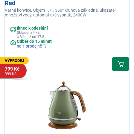
Red
Varná konvice, Objem 1,7 l, 360° kruhová základna, ukazatel
množství vody, automatické vypnutí, 2400W
Ihned k odeslání
Skladem 4 ks.
U Vás již od 17.8.
Odběr do 15 minut
na 1 prodejně
VÝPRODEJ
799 Kč
999 Kč