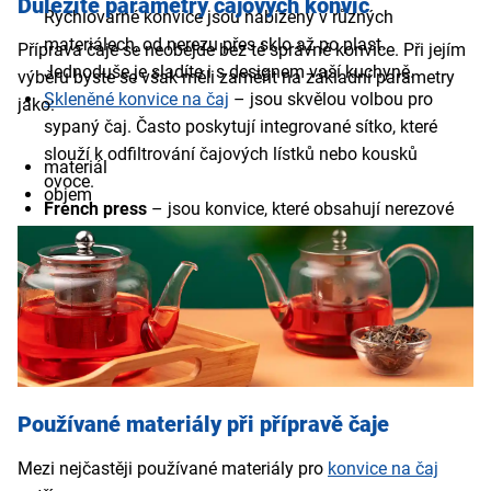
Důležité parametry čajových konvic
Rychlovarné konvice jsou nabízeny v různých
materiálech, od nerezu přes sklo až po plast.
Příprava čaje se neobejde bez té správné konvice. Při jejím
Jednoduše je sladíte i s designem vaší kuchyně.
výběru byste se však měli zaměřit na základní parametry
Skleněné konvice na čaj
– jsou skvělou volbou pro
jako:
sypaný čaj. Často poskytují integrované sítko, které
slouží k odfiltrování čajových lístků nebo kousků
materiál
ovoce.
objem
French press
– jsou konvice, které obsahují nerezové
stlačovací sítko na čaj nebo mletou kávu.
Používané materiály při přípravě čaje
Mezi nejčastěji používané materiály pro
konvice na čaj