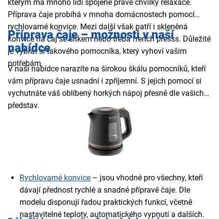
kterým má mnoho lidí spojené právě chvilky relaxace.
Příprava čaje probíhá v mnoha domácnostech pomocí
rychlovarné konvice. Mezi další však patří i skleněná
Příprava čaje – možnosti v naší
konvice na čaj se sítkem nebo třeba french presss. Důležité
nabídce
je vybrat si takového pomocníka, který vyhoví vašim
potřebám.
V naší nabídce narazíte na širokou škálu pomocníků, kteří
vám přípravu čaje usnadní i zpříjemní. S jejich pomocí si
vychutnáte váš oblíbený horkých nápoj přesně dle vašich
představ.
Rychlovarné konvice
– jsou vhodné pro všechny, kteří
dávají přednost rychlé a snadné přípravě čaje. Dle
modelu disponují řadou praktických funkcí, včetně
nastavitelné teploty, automatického vypnutí a dalších.