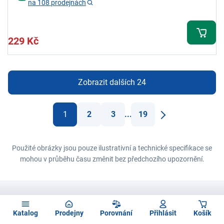
na 108 prodejnách
229 Kč
Zobrazit dalších 24
1
2
3
...
19
Další
Použité obrázky jsou pouze ilustrativní a technické specifikace se
mohou v průběhu času změnit bez předchozího upozornění.
Zadejte
Chcete znát všechny novinky jako
e-mail
Katalog
Prodejny
Porovnání
Přihlásit
Košík
první?