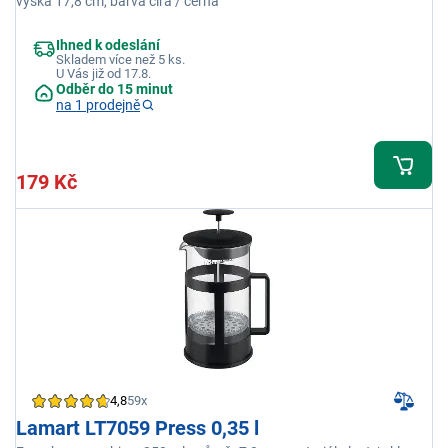
výška 17,8 cm, barva čirá / černá
Ihned k odeslání
Skladem více než 5 ks.
U Vás již od 17.8.
Odběr do 15 minut
na 1 prodejně
179 Kč
4,8
59x
Lamart LT7059 Press 0,35 l