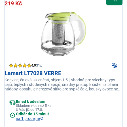
219 Kč
4,9
31x
Lamart LT7028 VERRE
Konvice, čajová, skleněná, objem 1,5 l, vhodná pro všechny typy
čajů, teplých i studených nápojů, snadný přístup k čištění a plnění
nádoby, obsahuje nerezové sítko pro sypké čaje, kousky ovoce nebo
čajové bylinky
Ihned k odeslání
Skladem více než 5 ks.
U Vás již od 17.8.
Odběr do 15 minut
na 1 prodejně