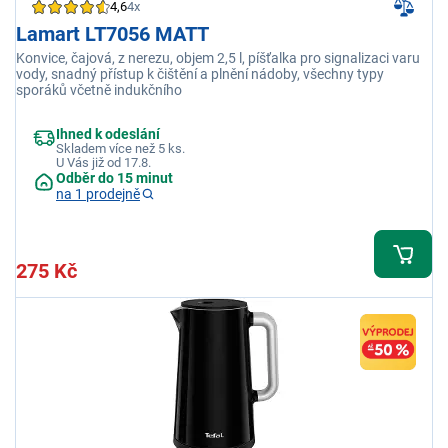
4,6
4x
Lamart LT7056 MATT
Konvice, čajová, z nerezu, objem 2,5 l, píšťalka pro signalizaci varu
vody, snadný přístup k čištění a plnění nádoby, všechny typy
sporáků včetně indukčního
Ihned k odeslání
Skladem více než 5 ks.
U Vás již od 17.8.
Odběr do 15 minut
na 1 prodejně
275 Kč