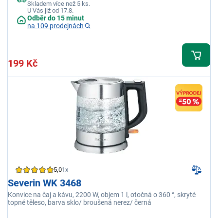
Skladem více než 5 ks.
U Vás již od 17.8.
Odběr do 15 minut
na 109 prodejnách
199 Kč
5,0
1x
Severin WK 3468
Konvice na čaj a kávu, 2200 W, objem 1 l, otočná o 360 °, skryté
topné těleso, barva sklo/ broušená nerez/ černá