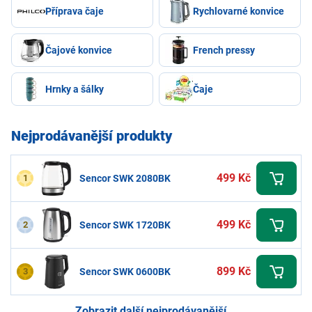
Příprava čaje
Rychlovarné konvice
Čajové konvice
French pressy
Hrnky a šálky
Čaje
Nejprodávanější produkty
499 Kč
1
Sencor SWK 2080BK
499 Kč
2
Sencor SWK 1720BK
899 Kč
3
Sencor SWK 0600BK
Zobrazit další nejprodávanější...