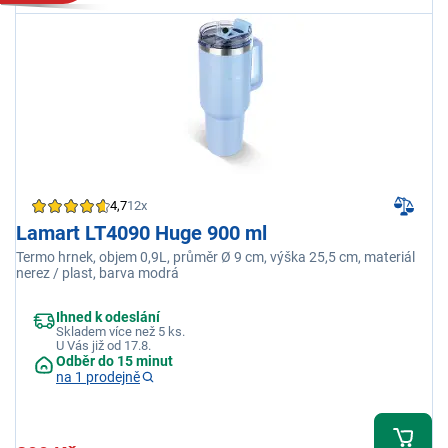
4,7
12x
Lamart LT4090 Huge 900 ml
Termo hrnek, objem 0,9L, průměr Ø 9 cm, výška 25,5 cm, materiál
nerez / plast, barva modrá
Ihned k odeslání
Skladem více než 5 ks.
U Vás již od 17.8.
Odběr do 15 minut
na 1 prodejně