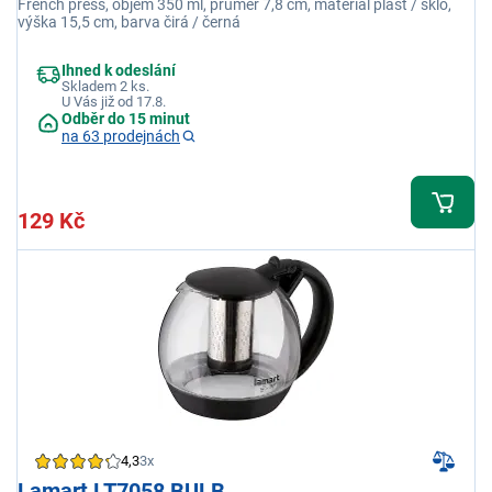
French press, objem 350 ml, průměr 7,8 cm, materiál plast / sklo,
výška 15,5 cm, barva čirá / černá
Ihned k odeslání
Skladem 2 ks.
U Vás již od 17.8.
Odběr do 15 minut
na 63 prodejnách
129 Kč
4,3
3x
Lamart LT7058 BULB