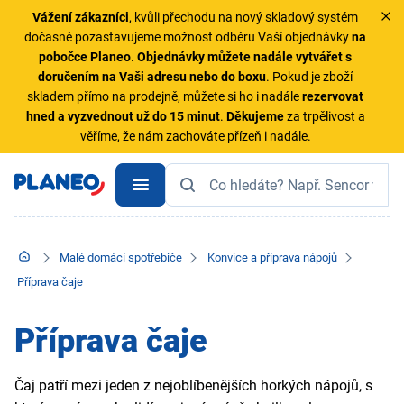
Vážení zákazníci
, kvůli přechodu na nový skladový systém
dočasně pozastavujeme možnost odběru Vaší objednávky
na
pobočce Planeo
.
Objednávky
můžete nadále vytvářet s
doručením na Vaši adresu nebo do boxu
. Pokud je zboží
skladem přímo na prodejně, můžete si ho i nadále
rezervovat
hned a vyzvednout už do 15 minut
.
Děkujeme
za trpělivost a
věříme, že nám zachováte přízeň i nadále.
Malé domácí spotřebiče
Konvice a příprava nápojů
Příprava čaje
Příprava čaje
Čaj patří mezi jeden z nejoblíbenějších horkých nápojů, s