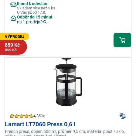
Ihned k odeslání
Skladem více než 5 ks.
U Vás již od 17.8.
Odběr do 15 minut
na 1 prodejně
VÝPRODEJ
859 Kč
899 Kč
4,8
59x
Lamart LT7060 Press 0,6 l
French press, objem 600 ml, průměr 9,5 cm, materiál plast / sklo,