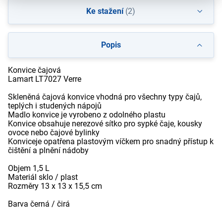
Ke stažení
(2)
Popis
Konvice čajová
Lamart LT7027 Verre
Skleněná čajová konvice vhodná pro všechny typy čajů,
teplých i studených nápojů
Madlo konvice je vyrobeno z odolného plastu
Konvice obsahuje nerezové sítko pro sypké čaje, kousky
ovoce nebo čajové bylinky
Konviceje opatřena plastovým víčkem pro snadný přístup k
čištění a plnění nádoby
Objem 1,5 L
Materiál sklo / plast
Rozměry 13 x 13 x 15,5 cm
Barva černá / čirá