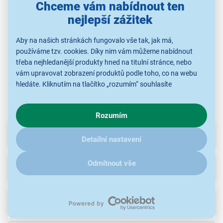
Chceme vám nabídnout ten
Lamart LT7028 VERRE
Lamart LT7025 VERRE
Lamart LT7026 VERRE
nejlepší zážitek
229 Kč
239 Kč
239 Kč
Aby na našich stránkách fungovalo vše tak, jak má,
používáme tzv. cookies. Díky nim vám můžeme nabídnout
třeba nejhledanější produkty hned na titulní stránce, nebo
Konvice se sítkem
Konvice se sítkem
Konvice se sítkem
vám upravovat zobrazení produktů podle toho, co na webu
hledáte. Kliknutím na tlačítko „rozumím“ souhlasíte
s využíváním cookies pro analytické účely a předáním údajů o
chování na webu pro zobrazení cílených reklam. Pokud vás
Rozumím
zajímají detaily, jak u nás s cookies a dalšími údaji pracujeme,
klikněte
sem
.
Parametry
Detailní nastavení
Odmítnout vše
Příslušenství
(58)
Recenze
(18)