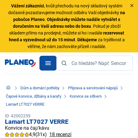
Vážení zákazníci
, kvůli přechodu na nový skladový systém
dočasně pozastavujeme možnost odběru Vaší objednávky
na
pobočce Planeo
.
Objednávky
můžete nadále vytvářet s
doručením na Vaši adresu nebo do boxu
. Pokud je zboží
skladem přímo na prodejně, můžete si ho i nadále
rezervovat
hned a vyzvednout už do 15 minut
.
Děkujeme
za trpělivost a
věříme, že nám zachováte přízeň i nadále.
Dům a domácí potřeby
Příprava a servírování nápojů
Čajové konvice, džbány a karafy
Konvice se sítkem
Lamart LT7027 VERRE
ID: 42002259
Lamart LT7027 VERRE
Konvice na čaj/kávu
4,9
(31x)
18 recenzí