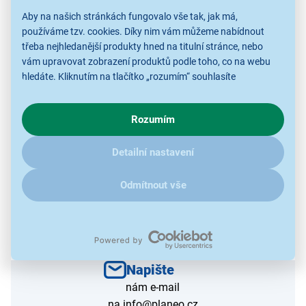
Nevíte si s čímkoliv rady nebo
Aby na našich stránkách fungovalo vše tak, jak má,
vás zajímají další informace?
používáme tzv. cookies. Díky nim vám můžeme nabídnout
třeba nejhledanější produkty hned na titulní stránce, nebo
vám upravovat zobrazení produktů podle toho, co na webu
hledáte. Kliknutím na tlačítko „rozumím“ souhlasíte
s využíváním cookies pro analytické účely a předáním údajů o
Přijďte
chování na webu pro zobrazení cílených reklam. Pokud vás
na jednu z našich prodejen
Rozumím
zajímají detaily, jak u nás s cookies a dalšími údaji pracujeme,
klikněte
sem
.
Detailní nastavení
Mapa prodejen
Odmítnout vše
Napište
nám e-mail
na info@planeo.cz