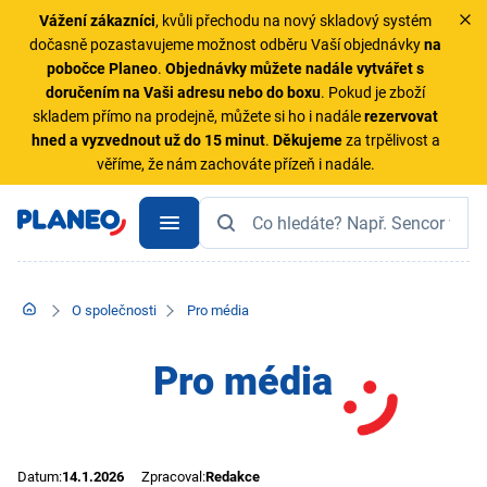
Vážení zákazníci
, kvůli přechodu na nový skladový systém
dočasně pozastavujeme možnost odběru Vaší objednávky
na
pobočce Planeo
.
Objednávky
můžete nadále vytvářet s
doručením na Vaši adresu nebo do boxu
. Pokud je zboží
skladem přímo na prodejně, můžete si ho i nadále
rezervovat
hned a vyzvednout už do 15 minut
.
Děkujeme
za trpělivost a
věříme, že nám zachováte přízeň i nadále.
O společnosti
Pro média
Pro média
Datum:
14.1.2026
Zpracoval:
Redakce