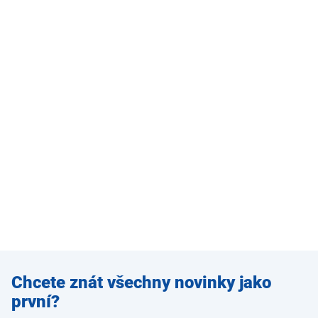
Zadejte
Chcete znát všechny novinky jako
e-mail
první?