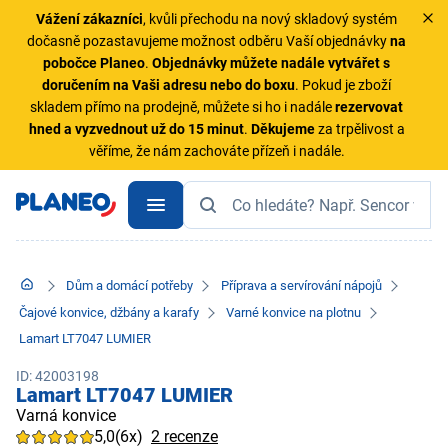
Vážení zákazníci
, kvůli přechodu na nový skladový systém
dočasně pozastavujeme možnost odběru Vaší objednávky
na
pobočce Planeo
.
Objednávky
můžete nadále vytvářet s
doručením na Vaši adresu nebo do boxu
. Pokud je zboží
skladem přímo na prodejně, můžete si ho i nadále
rezervovat
hned a vyzvednout už do 15 minut
.
Děkujeme
za trpělivost a
věříme, že nám zachováte přízeň i nadále.
Dům a domácí potřeby
Příprava a servírování nápojů
Čajové konvice, džbány a karafy
Varné konvice na plotnu
Lamart LT7047 LUMIER
ID: 42003198
Lamart LT7047 LUMIER
Varná konvice
5,0
(6x)
2 recenze