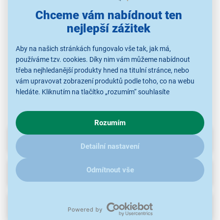
Lamart LT7006
Lamart LT7004 LUMIER
Lamart LT7046 CUIVRE
Lam
Chceme vám nabídnout ten
ARGENT
nejlepší zážitek
469 Kč
439 Kč
599 Kč
Aby na našich stránkách fungovalo vše tak, jak má,
používáme tzv. cookies. Díky nim vám můžeme nabídnout
třeba nejhledanější produkty hned na titulní stránce, nebo
Varné konvice na plotnu
Varné konvice na plotnu
Varn
Varné konvice na plotnu
vám upravovat zobrazení produktů podle toho, co na webu
hledáte. Kliknutím na tlačítko „rozumím“ souhlasíte
s využíváním cookies pro analytické účely a předáním údajů o
chování na webu pro zobrazení cílených reklam. Pokud vás
Rozumím
zajímají detaily, jak u nás s cookies a dalšími údaji pracujeme,
klikněte
sem
.
Parametry
Detailní nastavení
Odmítnout vše
Příslušenství
(60)
Recenze
(2)