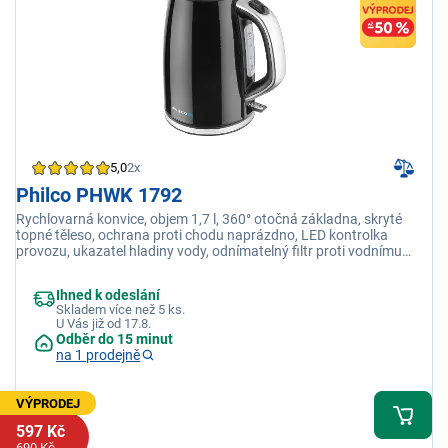
5,0
2x
Philco PHWK 1792
Rychlovarná konvice, objem 1,7 l, 360° otočná základna, skryté
topné těleso, ochrana proti chodu naprázdno, LED kontrolka
provozu, ukazatel hladiny vody, odnímatelný filtr proti vodnímu
kameni, příkon 2200 W
Ihned k odeslání
Skladem více než 5 ks.
U Vás již od 17.8.
Odběr do 15 minut
na 1 prodejně
VÝPRODEJ
597 Kč
690 Kč