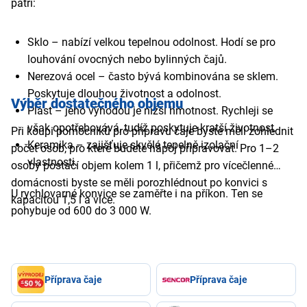
patří:
Sklo – nabízí velkou tepelnou odolnost. Hodí se pro
louhování ovocných nebo bylinných čajů.
Nerezová ocel – často bývá kombinována se sklem.
Poskytuje dlouhou životnost a odolnost.
Výběr dostatečného objemu
Plast – jeho výhodou je nižší hmotnost. Rychleji se
však opotřebovává, tudíž poskytuje kratší životnost.
Při koupi pomocníků pro přípravu čaje byste měli zohlednit
Keramika – zajišťuje skvělé tepelně izolační
počet osob, pro které budete nápoj připravovat. Pro 1–2
vlastnosti.
osoby postačí objem kolem 1 l, přičemž pro vícečlenné
domácnosti byste se měli porozhlédnout po konvici s
U rychlovarné konvice se zaměřte i na příkon. Ten se
kapacitou 1,5 l a více.
pohybuje od 600 do 3 000 W.
Příprava čaje
Příprava čaje