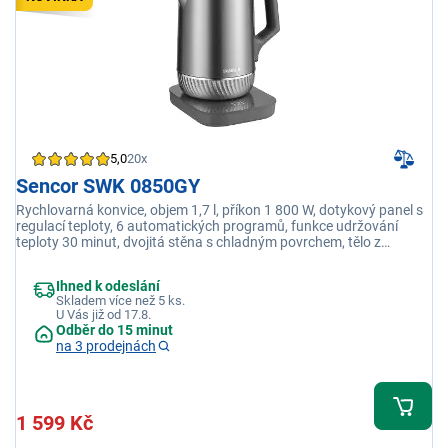
5,0
20x
Sencor SWK 0850GY
Rychlovarná konvice, objem 1,7 l, příkon 1 800 W, dotykový panel s
regulací teploty, 6 automatických programů, funkce udržování
teploty 30 minut, dvojitá stěna s chladným povrchem, tělo z
nerezové oceli SUS 316, ultra tichý provoz 50 dB, bezpečnostní
ochrana proti přehřátí
Ihned k odeslání
Skladem více než 5 ks.
U Vás již od 17.8.
Odběr do 15 minut
na 3 prodejnách
1 599 Kč