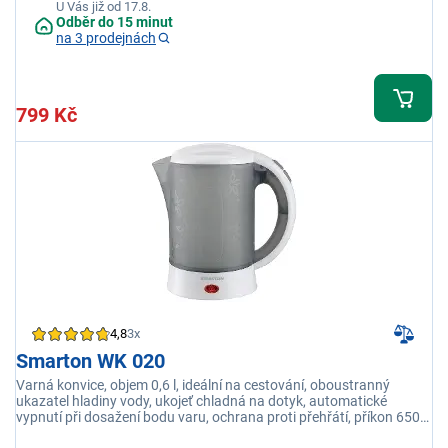
U Vás již od 17.8.
Odběr do 15 minut
na 3 prodejnách
799 Kč
4,8
3x
Smarton WK 020
Varná konvice, objem 0,6 l, ideální na cestování, oboustranný
ukazatel hladiny vody, ukojeť chladná na dotyk, automatické
vypnutí při dosažení bodu varu, ochrana proti přehřátí, příkon 650
W