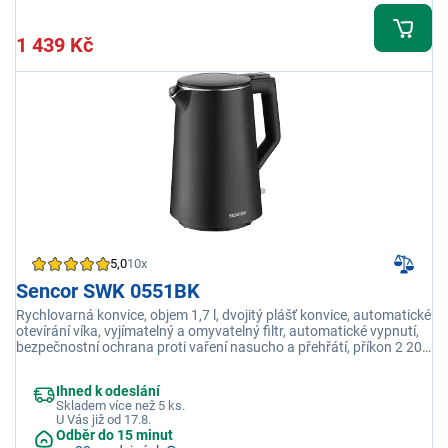
1 439 Kč
5,0
10x
Sencor SWK 0551BK
Rychlovarná konvice, objem 1,7 l, dvojitý plášť konvice, automatické
otevírání víka, vyjímatelný a omyvatelný filtr, automatické vypnutí,
bezpečnostní ochrana proti vaření nasucho a přehřátí, příkon 2 200
W
Ihned k odeslání
Skladem více než 5 ks.
U Vás již od 17.8.
Odběr do 15 minut