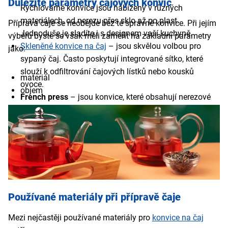
Důležité parametry čajových konvic
Rychlovarné konvice jsou nabízeny v různých
materiálech, od nerezu přes sklo až po plast.
Příprava čaje se neobejde bez té správné konvice. Při jejím
Jednoduše je sladíte i s designem vaší kuchyně.
výběru byste se však měli zaměřit na základní parametry
Skleněné konvice na čaj
– jsou skvělou volbou pro
jako:
sypaný čaj. Často poskytují integrované sítko, které
slouží k odfiltrování čajových lístků nebo kousků
materiál
ovoce.
objem
French press
– jsou konvice, které obsahují nerezové
stlačovací sítko na čaj nebo mletou kávu.
Používané materiály při přípravě čaje
Mezi nejčastěji používané materiály pro
konvice na čaj