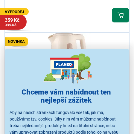
VÝPRODEJ
359 Kč
399 Kč
NOVINKA
Chceme vám nabídnout ten
Sencor SWK 1733RS
nejlepší zážitek
Rychlovarná konvice, objem 1,7 l, příkon 2200 W, průhledný
vodoznak, automatické otevírání víka, vyjímatelný a omyvatelný filtr
Aby na našich stránkách fungovalo vše tak, jak má,
proti vodnímu kameni, 360° konektor STRIX, ochrana proti přehřátí
používáme tzv. cookies. Díky nim vám můžeme nabídnout
a chodu naprázdno
třeba nejhledanější produkty hned na titulní stránce, nebo
Ihned k odeslání
vám upravovat zobrazení produktů podle toho, co na webu
Skladem více než 5 ks.