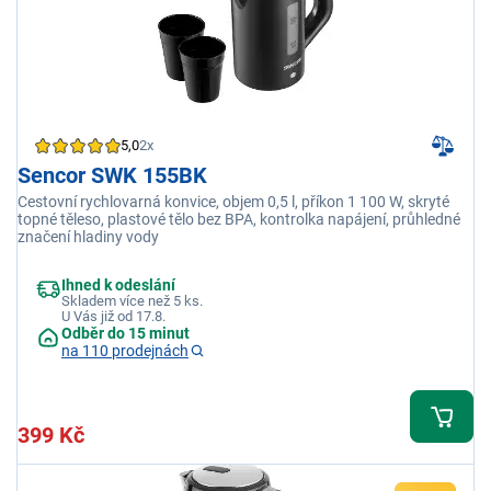
5,0
2x
Sencor SWK 155BK
Cestovní rychlovarná konvice, objem 0,5 l, příkon 1 100 W, skryté
topné těleso, plastové tělo bez BPA, kontrolka napájení, průhledné
značení hladiny vody
Ihned k odeslání
Skladem více než 5 ks.
U Vás již od 17.8.
Odběr do 15 minut
na 110 prodejnách
399 Kč