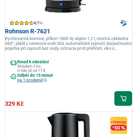
4,7
3x
Rohnson R-7621
Rychlovarná konvice, příkon 1800 W, objem 1,2 l, otočná základna
360°, plášť z nerezové oceli 304, automatické vypnutí, bezpečnostní
pojistka při zapnutí bez vody, ochrana proti přehřátí, víko s
bezpečnostním uzávěrem, stříbrná
Ihned k odeslání
Skladem 2 ks.
U Vás již od 17.8.
Odběr do 15 minut
na 1 prodejně
329 Kč