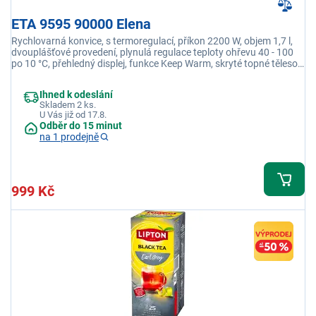
ETA 9595 90000 Elena
Rychlovarná konvice, s termoregulací, příkon 2200 W, objem 1,7 l,
dvouplášťové provedení, plynulá regulace teploty ohřevu 40 - 100
po 10 °C, přehledný displej, funkce Keep Warm, skryté topné těleso,
automatické vypínaní, černá
Ihned k odeslání
Skladem 2 ks.
U Vás již od 17.8.
Odběr do 15 minut
na 1 prodejně
999 Kč