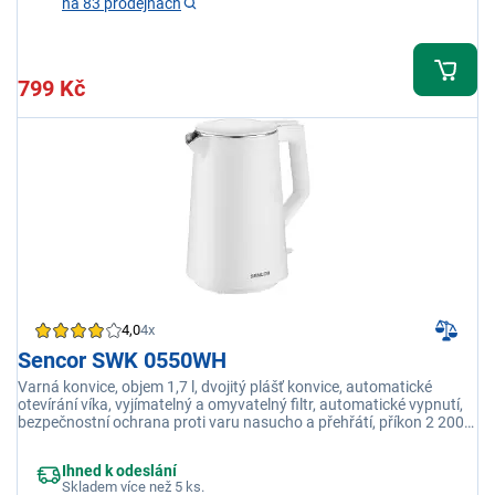
na 83 prodejnách
799 Kč
4,0
4x
Sencor SWK 0550WH
Varná konvice, objem 1,7 l, dvojitý plášť konvice, automatické
otevírání víka, vyjímatelný a omyvatelný filtr, automatické vypnutí,
bezpečnostní ochrana proti varu nasucho a přehřátí, příkon 2 200
W
Ihned k odeslání
Skladem více než 5 ks.