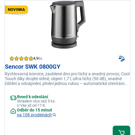
NOVINKA
4,9
6x
Sencor SWK 0800GY
Rychlovarná konvice, zaoblené dno pro tichý a snadný provoz, Cool
Touch díky dvojité stěně, objem 1,7 l, ultra tichý (50 dB), snadné
čištění a odvápnění, plnění jednou rukou – automatické otevírání
víka jedním tlačítkem, ochrana proti chodu naprázdno a přehřátí,
automatické vypnutí, kontrolka zapnutí
Ihned k odeslání
Skladem více než 5 ks.
U Vás již od 17.8.
Odběr do 15 minut
na 108 prodejnách