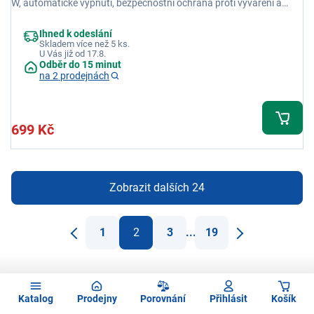
W, automatické vypnutí, bezpečnostní ochrana proti vyvaření a
přehřátí
Ihned k odeslání
Skladem více než 5 ks.
U Vás již od 17.8.
Odběr do 15 minut
na 2 prodejnách
699 Kč
Zobrazit dalších 24
1
2
3
...
19
Předchozí
Další
Použité obrázky jsou pouze ilustrativní a technické specifikace se
mohou v průběhu času změnit bez předchozího upozornění.
Katalog
Prodejny
Porovnání
Přihlásit
Košík