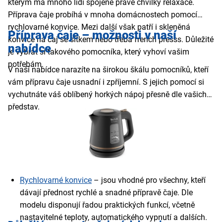
kterým má mnoho lidí spojené právě chvilky relaxace.
Příprava čaje probíhá v mnoha domácnostech pomocí
rychlovarné konvice. Mezi další však patří i skleněná
Příprava čaje – možnosti v naší
konvice na čaj se sítkem nebo třeba french presss. Důležité
nabídce
je vybrat si takového pomocníka, který vyhoví vašim
potřebám.
V naší nabídce narazíte na širokou škálu pomocníků, kteří
vám přípravu čaje usnadní i zpříjemní. S jejich pomocí si
vychutnáte váš oblíbený horkých nápoj přesně dle vašich
představ.
Rychlovarné konvice
– jsou vhodné pro všechny, kteří
dávají přednost rychlé a snadné přípravě čaje. Dle
modelu disponují řadou praktických funkcí, včetně
nastavitelné teploty, automatického vypnutí a dalších.