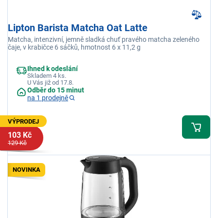
Lipton Barista Matcha Oat Latte
Matcha, intenzivní, jemně sladká chuť pravého matcha zeleného
čaje, v krabičce 6 sáčků, hmotnost 6 x 11,2 g
Ihned k odeslání
Skladem 4 ks.
U Vás již od 17.8.
Odběr do 15 minut
na 1 prodejně
VÝPRODEJ
103 Kč
129 Kč
NOVINKA