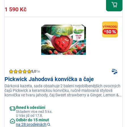
1 590 Kč
5,0
1x
Pickwick Jahodová konvička a čaje
Dárková kazeta, sada obsahuje 2 balení nejoblíbenějších ovocných
čajů Pickwick a keramickou konvičku, ručně malovaná stylová
konvička ve tvaru jahody, čaj Sweet strawberry a Ginger, Lemon &
Lemongrass, 40 sáčků čaje
Ihned k odeslání
Skladem více než 5 ks.
U Vás již od 17.8.
Odběr do 15 minut
na 28 prodejnách