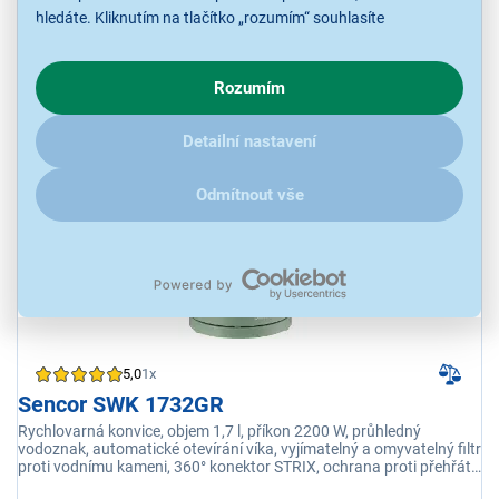
U Vás již od 17.8.
hledáte. Kliknutím na tlačítko „rozumím“ souhlasíte
Odběr do 15 minut
s využíváním cookies pro analytické účely a předáním údajů o
na 2 prodejnách
chování na webu pro zobrazení cílených reklam. Pokud vás
Rozumím
zajímají detaily, jak u nás s cookies a dalšími údaji pracujeme,
klikněte
sem
.
399 Kč
Detailní nastavení
Odmítnout vše
NOVINKA
5,0
1x
Sencor SWK 1732GR
Rychlovarná konvice, objem 1,7 l, příkon 2200 W, průhledný
vodoznak, automatické otevírání víka, vyjímatelný a omyvatelný filtr
proti vodnímu kameni, 360° konektor STRIX, ochrana proti přehřátí
a chodu naprázdno