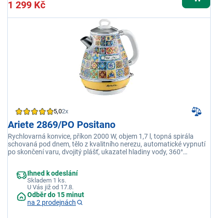
1 299 Kč
5,0
2x
Ariete 2869/PO Positano
Rychlovarná konvice, příkon 2000 W, objem 1,7 l, topná spirála
schovaná pod dnem, tělo z kvalitního nerezu, automatické vypnutí
po skončení varu, dvojitý plášť, ukazatel hladiny vody, 360°
bezdrátová základna, žlutá, ručně malovaná
Ihned k odeslání
Skladem 1 ks.
U Vás již od 17.8.
Odběr do 15 minut
na 2 prodejnách