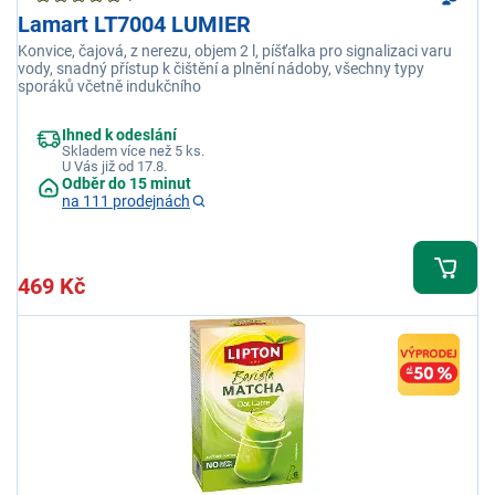
Lamart LT7004 LUMIER
Konvice, čajová, z nerezu, objem 2 l, píšťalka pro signalizaci varu
vody, snadný přístup k čištění a plnění nádoby, všechny typy
sporáků včetně indukčního
Ihned k odeslání
Skladem více než 5 ks.
U Vás již od 17.8.
Odběr do 15 minut
na 111 prodejnách
469 Kč