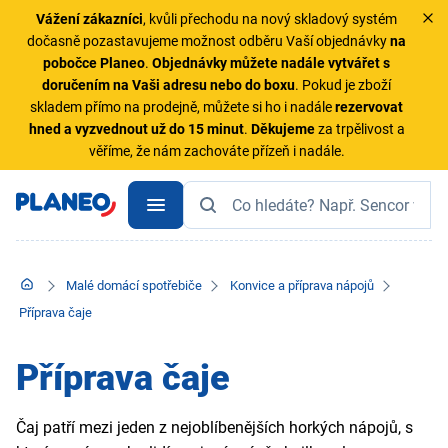
Vážení zákazníci
, kvůli přechodu na nový skladový systém
dočasně pozastavujeme možnost odběru Vaší objednávky
na
pobočce Planeo
.
Objednávky
můžete nadále vytvářet s
doručením na Vaši adresu nebo do boxu
. Pokud je zboží
skladem přímo na prodejně, můžete si ho i nadále
rezervovat
hned a vyzvednout už do 15 minut
.
Děkujeme
za trpělivost a
věříme, že nám zachováte přízeň i nadále.
Malé domácí spotřebiče
Konvice a příprava nápojů
Příprava čaje
Příprava čaje
Čaj patří mezi jeden z nejoblíbenějších horkých nápojů, s