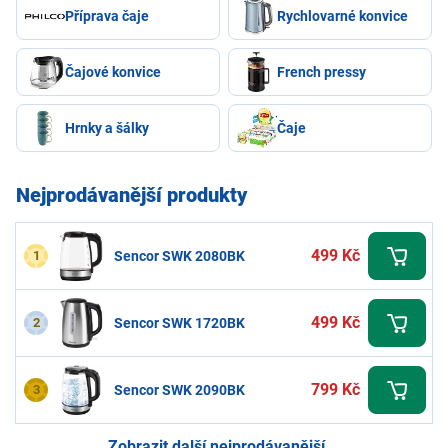
Příprava čaje
Rychlovarné konvice
Čajové konvice
French pressy
Hrnky a šálky
Čaje
Nejprodávanější produkty
499 Kč
1
Sencor SWK 2080BK
499 Kč
2
Sencor SWK 1720BK
799 Kč
3
Sencor SWK 2090BK
Zobrazit další nejprodávanější...