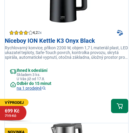
4,2
2x
Niceboy ION Kettle K3 Onyx Black
Rychlovarný konvice, příkon 2200 W, objem 1,7 l, materiál plast, LED
ukazatel teploty, Safe-Touch povrch, kontrolka provozu, skrytá
spirála, automatické vypnutí, otočná základna, úložný prostor pro
kabel, černá
Ihned k odeslání
Skladem 3 ks.
U Vás již od 17.8.
Odběr do 15 minut
na 1 prodejně
VÝPRODEJ
699 Kč
719 Kč
NOVINKA