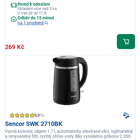
Ihned k odeslání
Skladem více než 5 ks.
U Vás již od 17.8.
Odběr do 15 minut
na 1 prodejně
269 Kč
5,0
7x
Sencor SWK 2710BK
Varná konvice, objem 1,7 l, automaticky otevírané víko, vyjímatelný
a omyvatelný filtr, rychlý ohřev vody díky vysokému příkonu 2 200