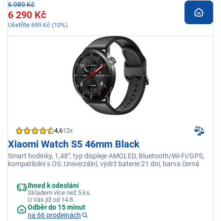
6 989 Kč
6 290 Kč
Ušetříte 699 Kč (10%)
4,6
12x
Xiaomi Watch S5 46mm Black
Smart hodinky, 1,48", typ displeje AMOLED, Bluetooth/Wi-Fi/GPS,
kompatibilní s OS: Univerzální, výdrž baterie 21 dní, barva černá
Ihned k odeslání
Skladem více než 5 ks.
U Vás již od 14.8.
Odběr do 15 minut
na 66 prodejnách