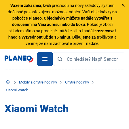
Vážení zákazníci
, kvůli přechodu na nový skladový systém
dočasně pozastavujeme možnost odběru Vaší objednávky
na
pobočce Planeo
.
Objednávky
můžete nadále vytvářet s
doručením na Vaši adresu nebo do boxu
. Pokud je zboží
skladem přímo na prodejně, můžete si ho i nadále
rezervovat
hned a vyzvednout už do 15 minut
.
Děkujeme
za trpělivost a
věříme, že nám zachováte přízeň i nadále.
Mobily a chytré hodinky
Chytré hodinky
Xiaomi Watch
Xiaomi Watch