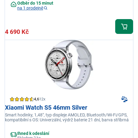
Odběr do 15 minut
na 1 prodejně
4 690 Kč
4,6
12x
Xiaomi Watch S5 46mm Silver
Smart hodinky, 1,48", typ displeje AMOLED, Bluetooth/Wi-Fi/GPS,
kompatibilní s OS: Univerzální, výdrž baterie 21 dní, barva stříbrná
Ihned k odeslání
Skladem 2 ks.