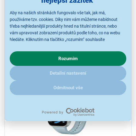
nejlepší zážitek
4,5
11x
Aby na našich stránkách fungovalo vše tak, jak má,
Xiaomi REDMI Watch 6 NFC Silver Gray
používáme tzv. cookies. Díky nim vám můžeme nabídnout
třeba nejhledanější produkty hned na titulní stránce, nebo
Smart hodinky, 2,07", typ displeje AMOLED, Bluetooth, kompatibilní
s OS Android, výdrž baterie 12 dní, barva stříbrná
vám upravovat zobrazení produktů podle toho, co na webu
hledáte. Kliknutím na tlačítko „rozumím“ souhlasíte
Ihned k odeslání
s využíváním cookies pro analytické účely a předáním údajů o
Skladem více než 5 ks.
chování na webu pro zobrazení cílených reklam. Pokud vás
U Vás již od 14.8.
Rozumím
zajímají detaily, jak u nás s cookies a dalšími údaji pracujeme,
klikněte
sem
.
2 690 Kč
2 649 Kč
Detailní nastavení
Ušetříte 41 Kč (2%)
Odmítnout vše