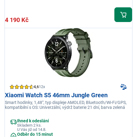
4 190 Kč
4,6
12x
Xiaomi Watch S5 46mm Jungle Green
Smart hodinky, 1,48", typ displeje AMOLED, Bluetooth/Wi-Fi/GPS,
kompatibilní s OS: Univerzální, výdrž baterie 21 dní, barva zelená
Ihned k odeslání
Skladem 2 ks.
U Vás již od 14.8.
Odběr do 15 minut