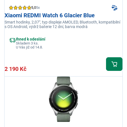
5,0
5x
Xiaomi REDMI Watch 6 Glacier Blue
Smart hodinky, 2,07", typ displeje AMOLED, Bluetooth, kompatibilní
s OS Android, výdrž baterie 12 dní, barva modrá
Ihned k odeslání
Skladem 3 ks.
U Vás již od 14.8.
2 190 Kč