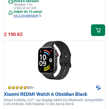
Ihned k odeslání
Skladem 1 ks.
U Vás již od 14.8.
Odběr do 15 minut
na 2 prodejnách
2 190 Kč
5,0
5x
Xiaomi REDMI Watch 6 Obsidian Black
Smart hodinky, 2,07", typ displeje AMOLED, Bluetooth, kompatibilní
s OS Android, výdrž baterie 12 dní, barva černá