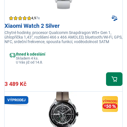
4,9
7x
Xiaomi Watch 2 Silver
Chytré hodinky, procesor Qualcomm Snapdragon W5+ Gen 1,
úhlopříčka 1,43", rozlišení 466 x 466 AMOLED, bluetooth/Wi-Fi, GPS,
NFC, srdeční frekvence, spousta funkcí, voděodolnost 5ATM
Ihned k odeslání
Skladem 4 ks.
U Vás již od 14.8.
3 489 Kč
VÝPRODEJ