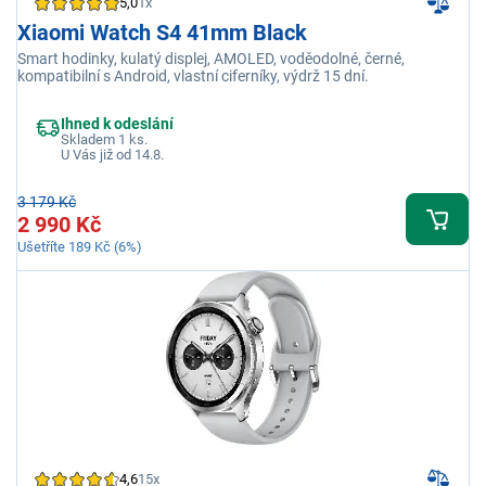
5,0
1x
Xiaomi Watch S4 41mm Black
Smart hodinky, kulatý displej, AMOLED, voděodolné, černé,
kompatibilní s Android, vlastní ciferníky, výdrž 15 dní.
Ihned k odeslání
Skladem 1 ks.
U Vás již od 14.8.
3 179 Kč
2 990 Kč
Ušetříte 189 Kč (6%)
4,6
15x