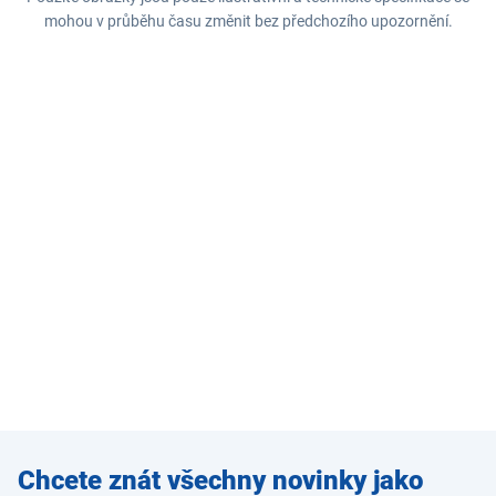
mohou v průběhu času změnit bez předchozího upozornění.
Zadejte
Chcete znát všechny novinky jako
e-mail