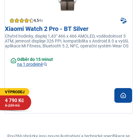
4,5
4x
Xiaomi Watch 2 Pro - BT Silver
Chytré hodinky, displej 1,43" 466 x 466 AMOLED, voděodolnost 5
ATM, jemnost displeje 326 PPI, kompatibilita s Android 8.0 a vyšší,
aplikace Mi Fitness, Bluetooth 5.2, NFC, operační systém Wear OS
Odběr do 15 minut
na 1 prodejně
VÝPRODEJ
4 790 Kč
5 239 Kč
Použité obrázky jsou pouze ilustrativní a technické specifikace se