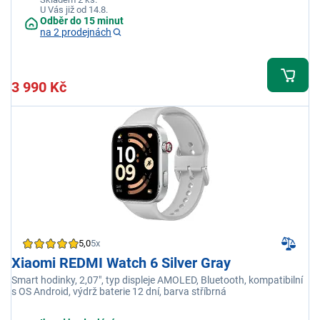
U Vás již od 14.8.
Odběr do 15 minut
na 2 prodejnách
3 990 Kč
5,0
5x
Xiaomi REDMI Watch 6 Silver Gray
Smart hodinky, 2,07", typ displeje AMOLED, Bluetooth, kompatibilní
s OS Android, výdrž baterie 12 dní, barva stříbrná