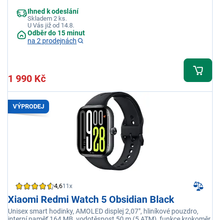
Ihned k odeslání
Skladem 2 ks.
U Vás již od 14.8.
Odběr do 15 minut
na 2 prodejnách
1 990 Kč
VÝPRODEJ
4,6
11x
Xiaomi Redmi Watch 5 Obsidian Black
Unisex smart hodinky, AMOLED displej 2,07", hliníkové pouzdro,
interní paměť 164 MB, vodotěsnost 50 m (5 ATM), funkce krokoměr,