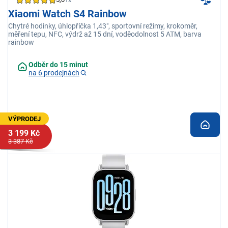
Xiaomi Watch S4 Rainbow
Chytré hodinky, úhlopříčka 1,43", sportovní režimy, krokoměr,
měření tepu, NFC, výdrž až 15 dní, voděodolnost 5 ATM, barva
rainbow
Odběr do 15 minut
na 6 prodejnách
VÝPRODEJ
3 199 Kč
3 387 Kč