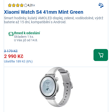
4,2
6x
Xiaomi Watch S4 41mm Mint Green
Smart hodinky, kulatý AMOLED displej, zelené, voděodolné, výdrž
baterie až 15 dní, kompatibilní s Android.
Ihned k odeslání
Skladem 1 ks.
U Vás již od 14.8.
3 179 Kč
2 990 Kč
Ušetříte 189 Kč (6%)