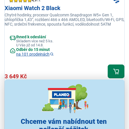
4,9
7x
Xiaomi Watch 2 Black
Chytré hodinky, procesor Qualcomm Snapdragon W5+ Gen 1,
úhlopříčka 1,43", rozlišení 466 x 466 AMOLED, bluetooth/Wi-Fi, GPS,
NFC, srdeční frekvence, spousta funkcí, voděodolnost 5ATM
Ihned k odeslání
Skladem více než 5 ks.
U Vás již od 14.8.
Odběr do 15 minut
na 101 prodejnách
3 649 Kč
Chceme vám nabídnout ten