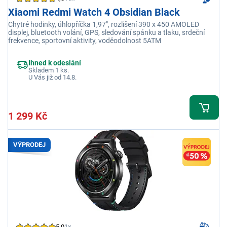
Xiaomi Redmi Watch 4 Obsidian Black
Chytré hodinky, úhlopříčka 1,97", rozlišení 390 x 450 AMOLED
displej, bluetooth volání, GPS, sledování spánku a tlaku, srdeční
frekvence, sportovní aktivity, voděodolnost 5ATM
Ihned k odeslání
Skladem 1 ks.
U Vás již od 14.8.
1 299 Kč
VÝPRODEJ
5,0
1x