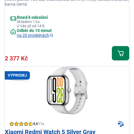
barva černá
Ihned k odeslání
Skladem 1 ks.
U Vás již od 14.8.
Odběr do 15 minut
na 20 prodejnách
2 377 Kč
VÝPRODEJ
4,6
11x
Xiaomi Redmi Watch 5 Silver Gray