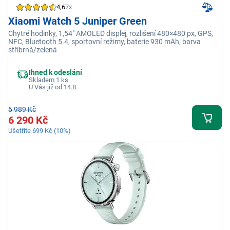
4,6
7x
Xiaomi Watch 5 Juniper Green
Chytré hodinky, 1,54" AMOLED displej, rozlišení 480×480 px, GPS,
NFC, Bluetooth 5.4, sportovní režimy, baterie 930 mAh, barva
stříbrná/zelená
Ihned k odeslání
Skladem 1 ks.
U Vás již od 14.8.
6 989 Kč
6 290 Kč
Ušetříte 699 Kč (10%)