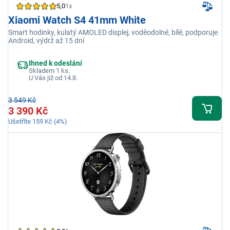
5,0
1x
Xiaomi Watch S4 41mm White
Smart hodinky, kulatý AMOLED displej, voděodolné, bílé, podporuje
Android, výdrž až 15 dní
Ihned k odeslání
Skladem 1 ks.
U Vás již od 14.8.
3 549 Kč
3 390 Kč
Ušetříte 159 Kč (4%)