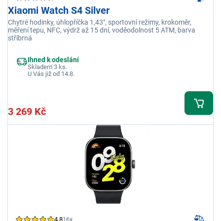
Xiaomi Watch S4 Silver
Chytré hodinky, úhlopříčka 1,43", sportovní režimy, krokoměr,
měření tepu, NFC, výdrž až 15 dní, voděodolnost 5 ATM, barva
stříbrná
Ihned k odeslání
Skladem 3 ks.
U Vás již od 14.8.
3 269 Kč
4,8
16x