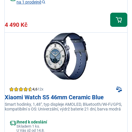
na 1 prodejně
4 490 Kč
4,6
12x
Xiaomi Watch S5 46mm Ceramic Blue
Smart hodinky, 1,48", typ displeje AMOLED, Bluetooth/Wi-Fi/GPS,
kompatibilní s OS: Univerzální, výdrž baterie 21 dní, barva modrá
Ihned k odeslání
Skladem 1 ks.
U Vás již od 14.8.