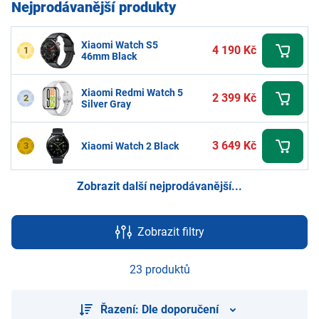
Nejprodávanější produkty
Xiaomi Watch S5
4 190 Kč
1
46mm Black
Xiaomi Redmi Watch 5
2 399 Kč
2
Silver Gray
3 649 Kč
3
Xiaomi Watch 2 Black
Zobrazit další nejprodávanější...
Zobrazit filtry
23 produktů
Řazení: Dle doporučení