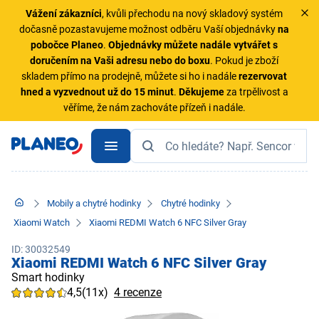
Vážení zákazníci
, kvůli přechodu na nový skladový systém
dočasně pozastavujeme možnost odběru Vaší objednávky
na
pobočce Planeo
.
Objednávky
můžete nadále vytvářet s
doručením na Vaši adresu nebo do boxu
. Pokud je zboží
skladem přímo na prodejně, můžete si ho i nadále
rezervovat
hned a vyzvednout už do 15 minut
.
Děkujeme
za trpělivost a
věříme, že nám zachováte přízeň i nadále.
Mobily a chytré hodinky
Chytré hodinky
Xiaomi Watch
Xiaomi REDMI Watch 6 NFC Silver Gray
ID: 30032549
Xiaomi REDMI Watch 6 NFC Silver Gray
Smart hodinky
4,5
(11x)
4 recenze