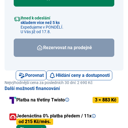
Ihned k odeslání
skladem více než 5 ks
Expedujeme v PONDĚLÍ.
U Vás již od 17.8.
Rezervovat na prodejně
Porovnat
Hlídání ceny a dostupnosti
Nejvýhodnější cena za posledních 30 dní: 2 690 Kč
Další možnosti financování
Platba na třetiny Twisto
3 ×
883 Kč
Jedenáctina 0% platba předem / 11x
od
215 Kč/měs.