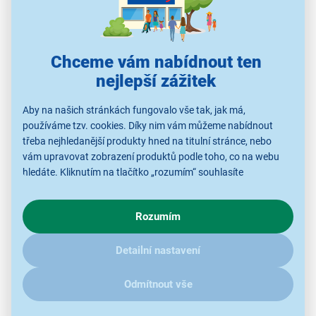
Chceme vám nabídnout ten
nejlepší zážitek
Aby na našich stránkách fungovalo vše tak, jak má,
používáme tzv. cookies. Díky nim vám můžeme nabídnout
třeba nejhledanější produkty hned na titulní stránce, nebo
Displej, který vás zaujme na první pohled
vám upravovat zobrazení produktů podle toho, co na webu
hledáte. Kliknutím na tlačítko „rozumím“ souhlasíte
Chytré hodinky
Xiaomi REDMI Watch 6 NFC v
s využíváním cookies pro analytické účely a předáním údajů o
provedení Silver Gray spojují elegantní vzhled,
chování na webu pro zobrazení cílených reklam. Pokud vás
moderní funkce a pohodlné každodenní používání.
Rozumím
zajímají detaily, jak u nás s cookies a dalšími údaji pracujeme,
Skvěle se hodí pro aktivní uživatele, kteří chtějí mít
klikněte
sem
.
přehled o pohybu, zdraví i důležitých upozorněních
Detailní nastavení
přímo na zápěstí. Dominantou modelu je velký
Odmítnout vše
2,07" AMOLED displej
s jemným rozlišením
432 × 514 pixelů, který nabídne ostrý obraz, syté barvy