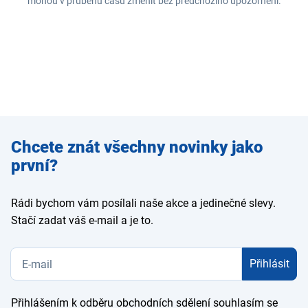
mohou v průběhu času změnit bez předchozího upozornění.
Zadejte
Chcete znát všechny novinky jako
e-mail
první?
Rádi bychom vám posílali naše akce a jedinečné slevy.
Stačí zadat váš e-mail a je to.
Přihlásit
Přihlášením k odběru obchodních sdělení souhlasím se