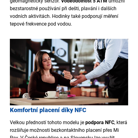
geomagnetický senzor.
Voděodolnost 5 ATM
umožní
bezstarostné používání při dešti, plavání i dalších
vodních aktivitách. Hodinky také podporují měření
tepové frekvence pod vodou.
Komfortní placení díky NFC
Velkou předností tohoto modelu je
podpora NFC
, která
rozšiřuje možnosti bezkontaktního placení přes Mi
Pay. V České republice a na Slovensku lze využít