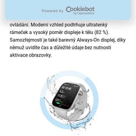
a výbornou čitelnost v interiéru i venku. Špičkový
jas
až 2 000 nitů
usnadní používání i na přímém slunci,
zatímco obnovovací frekvence 60 Hz zajistí plynulé
ovládání. Moderní vzhled podtrhuje ultratenký
rámeček a vysoký poměr displeje k tělu (82 %).
Samozřejmostí je také barevný Always-On displej, díky
němuž uvidíte čas a důležité údaje bez nutnosti
aktivace obrazovky.