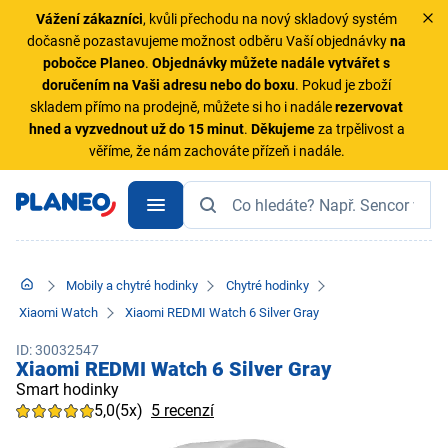
Vážení zákazníci
, kvůli přechodu na nový skladový systém
dočasně pozastavujeme možnost odběru Vaší objednávky
na
pobočce Planeo
.
Objednávky
můžete nadále vytvářet s
doručením na Vaši adresu nebo do boxu
. Pokud je zboží
skladem přímo na prodejně, můžete si ho i nadále
rezervovat
hned a vyzvednout už do 15 minut
.
Děkujeme
za trpělivost a
věříme, že nám zachováte přízeň i nadále.
Mobily a chytré hodinky
Chytré hodinky
Xiaomi Watch
Xiaomi REDMI Watch 6 Silver Gray
ID: 30032547
Xiaomi REDMI Watch 6 Silver Gray
Smart hodinky
5,0
(5x)
5 recenzí