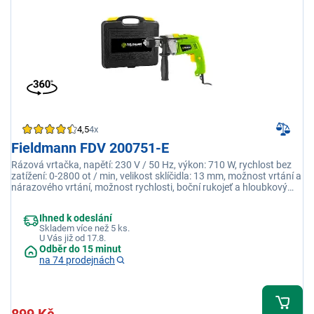
4,5
4x
Fieldmann FDV 200751-E
Rázová vrtačka, napětí: 230 V / 50 Hz, výkon: 710 W, rychlost bez
zatížení: 0-2800 ot / min, velikost sklíčidla: 13 mm, možnost vrtání a
nárazového vrtání, možnost rychlosti, boční rukojeť a hloubkový
doraz
Ihned k odeslání
Skladem více než 5 ks.
U Vás již od 17.8.
Odběr do 15 minut
na 74 prodejnách