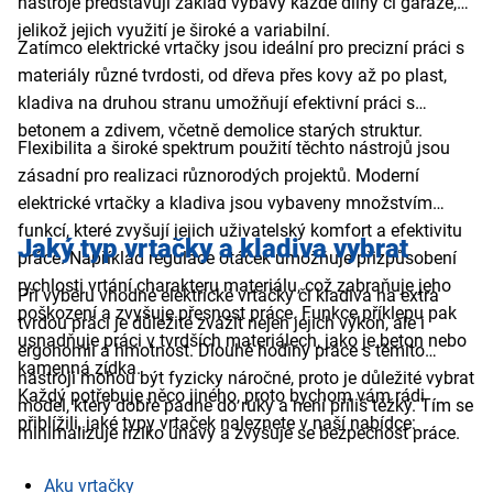
nástroje představují základ výbavy každé dílny či garáže,
jelikož jejich využití je široké a variabilní.
Zatímco elektrické vrtačky jsou ideální pro precizní práci s
materiály různé tvrdosti, od dřeva přes kovy až po plast,
kladiva na druhou stranu umožňují efektivní práci s
betonem a zdivem, včetně demolice starých struktur.
Flexibilita a široké spektrum použití těchto nástrojů jsou
zásadní pro realizaci různorodých projektů. Moderní
elektrické vrtačky a kladiva jsou vybaveny množstvím
funkcí, které zvyšují jejich uživatelský komfort a efektivitu
Jaký typ vrtačky a kladiva vybrat
práce. Například regulace otáček umožňuje přizpůsobení
rychlosti vrtání charakteru materiálu, což zabraňuje jeho
Při výběru vhodné elektrické vrtačky či kladiva na extra
poškození a zvyšuje přesnost práce. Funkce příklepu pak
tvrdou práci je důležité zvážit nejen jejich výkon, ale i
usnadňuje práci v tvrdších materiálech, jako je beton nebo
ergonomii a hmotnost. Dlouhé hodiny práce s těmito
kamenná zídka.
nástroji mohou být fyzicky náročné, proto je důležité vybrat
Každý potřebuje něco jiného, proto bychom vám rádi
model, který dobře padne do ruky a není příliš těžký. Tím se
přiblížili, jaké typy vrtaček naleznete v naší nabídce:
minimalizuje riziko únavy a zvyšuje se bezpečnost práce.
Aku vrtačky