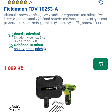
5,0
5x
Fieldmann FDV 10253-A
Akumulátorová vrtačka, 12V vrtačka s ergonomickou rukojetí ve
které je zabudovaná výměnná baterie, možnost nastavení rychlosti
(0-350/0-1350 ot./min.), praktický plastový kufřík, pracovní LED
světlo pro komfortní práci, 13 ks příslušenství součástí
balení(bity/vrtáky/nástavec), nastavení kroutících momentů: 22 +
Ihned k odeslání
1, max točivý moment: 25 Nm
Skladem více než 5 ks.
U Vás již od 17.8.
Odběr do 15 minut
na 107 prodejnách
1 099 Kč