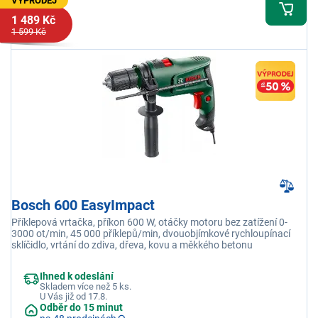
VÝPRODEJ
1 489 Kč
1 599 Kč
Bosch 600 EasyImpact
Příklepová vrtačka, příkon 600 W, otáčky motoru bez zatížení 0-
3000 ot/min, 45 000 příklepů/min, dvouobjímkové rychloupínací
sklíčidlo, vrtání do zdiva, dřeva, kovu a měkkého betonu
Ihned k odeslání
Skladem více než 5 ks.
U Vás již od 17.8.
Odběr do 15 minut