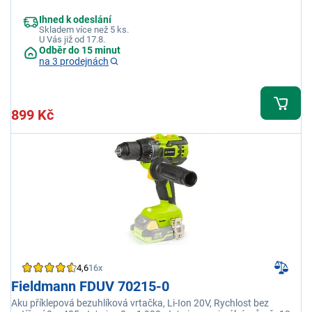
Ihned k odeslání
Skladem více než 5 ks.
U Vás již od 17.8.
Odběr do 15 minut
na 3 prodejnách
899 Kč
4,6
16x
Fieldmann FDUV 70215-0
Aku příklepová bezuhlíková vrtačka, Li-Ion 20V, Rychlost bez