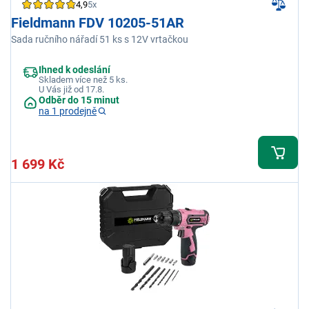
4,9
5x
Fieldmann FDV 10205-51AR
Sada ručního nářadí 51 ks s 12V vrtačkou
Ihned k odeslání
Skladem více než 5 ks.
U Vás již od 17.8.
Odběr do 15 minut
na 1 prodejně
1 699 Kč