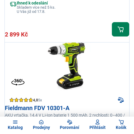
Ihned k odeslání
Skladem více než 5 ks.
U Vás již od 17.8.
2 899 Kč
4,8
5x
Fieldmann FDV 10301-A
AKU vrtačka, 14,4 V Li-Ion baterie 1 500 mAh, 2 rychlosti: 0–400 /
0–1 400 ot./min, krouticí moment 30 Nm, 18+1+1 stupňů
krouticích momentu a 1, stupen pro vrtání a 1 stupen pro
Katalog
Prodejny
Porovnání
Přihlásit
Košík
šroubování, doba nabíjení 3 – 5 h, maximální průměr vrtání 10 mm