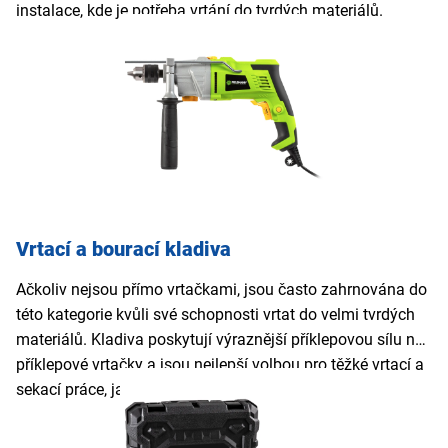
instalace, kde je potřeba vrtání do tvrdých materiálů.
Vrtací a bourací kladiva
Ačkoliv nejsou přímo vrtačkami, jsou často zahrnována do
této kategorie kvůli své schopnosti vrtat do velmi tvrdých
materiálů. Kladiva poskytují výraznější příklepovou sílu než
příklepové vrtačky a jsou nejlepší volbou pro těžké vrtací a
sekací práce, jako je bourání betonu.