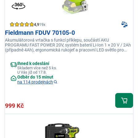
4,9
19x
Fieldmann FDUV 70105-0
Akumulátorová vrtačka s funkcí příklepu, součástí AKU
PROGRAMU FAST POWER 20V, systém baterií Li-Ion 1 × 20 V / 2Ah
(případně 4Ah), ergonomická rukojeť a pracovní LED světlo pro
komfortní práci, volnoběžné otáčky: 0-360/0-1300rpm, max průměr
vrtání: 10 mm
Ihned k odeslání
Skladem více než 5 ks.
U Vás již od 17.8.
Odběr do 15 minut
na 114 prodejnách
999 Kč