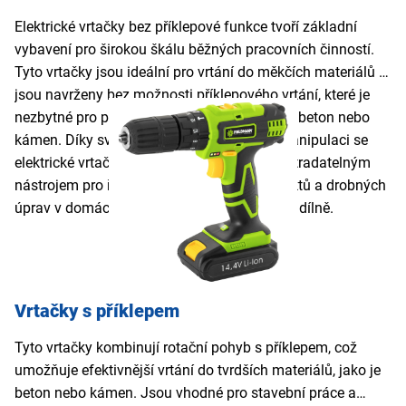
Elektrické vrtačky bez příklepové funkce tvoří základní
vybavení pro širokou škálu běžných pracovních činností.
Tyto vrtačky jsou ideální pro vrtání do měkčích materiálů a
jsou navrženy bez možnosti příklepového vrtání, které je
nezbytné pro práci s tvrdými povrchy jako je beton nebo
kámen. Díky své univerzálnosti a snadné manipulaci se
elektrické vrtačky bez příklepu stávají nepostradatelným
nástrojem pro řadu aplikací, od hobby projektů a drobných
úprav v domácnosti až po práci se dřevem v dílně.
Vrtačky s příklepem
Tyto vrtačky kombinují rotační pohyb s příklepem, což
umožňuje efektivnější vrtání do tvrdších materiálů, jako je
beton nebo kámen. Jsou vhodné pro stavební práce a