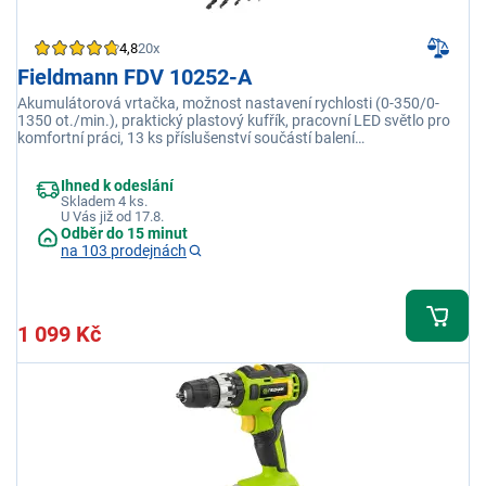
4,8
20x
Fieldmann FDV 10252-A
Akumulátorová vrtačka, možnost nastavení rychlosti (0-350/0-
1350 ot./min.), praktický plastový kufřík, pracovní LED světlo pro
komfortní práci, 13 ks příslušenství součástí balení
(bity/vrtáky/nástavec), Li-Ion 12 V / 1300 mAh, nastavení
kroutících momentů: 22 + 1
Ihned k odeslání
Skladem 4 ks.
U Vás již od 17.8.
Odběr do 15 minut
na 103 prodejnách
1 099 Kč