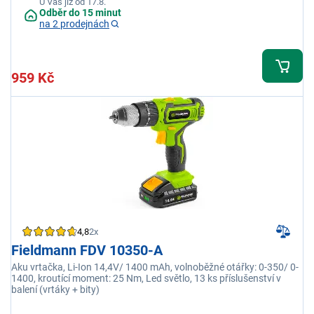
U Vás již od 17.8.
Odběr do 15 minut
na 2 prodejnách
959 Kč
4,8
2x
Fieldmann FDV 10350-A
Aku vrtačka, Li-Ion 14,4V/ 1400 mAh, volnoběžné otářky: 0-350/ 0-
1400, kroutící moment: 25 Nm, Led světlo, 13 ks příslušenství v
balení (vrtáky + bity)