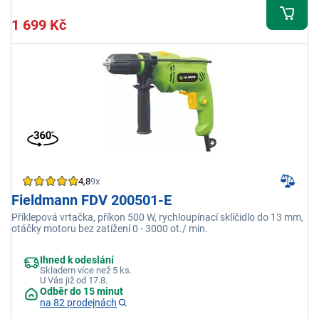
1 699 Kč
4,8
9x
Fieldmann FDV 200501-E
Příklepová vrtačka, příkon 500 W, rychloupínací sklíčidlo do 13 mm,
otáčky motoru bez zatížení 0 - 3000 ot./ min.
Ihned k odeslání
Skladem více než 5 ks.
U Vás již od 17.8.
Odběr do 15 minut
na 82 prodejnách