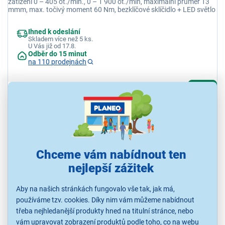
zatížení 0 – 405 ot./min., 0 – 1 900 ot./min, maximální průměr 13
mmm, max. točivý moment 60 Nm, bezklíčové sklíčidlo + LED světlo
Ihned k odeslání
Skladem více než 5 ks.
U Vás již od 17.8.
Odběr do 15 minut
na 110 prodejnách
1 499 Kč
Chceme vám nabídnout ten
nejlepší zážitek
Aby na našich stránkách fungovalo vše tak, jak má,
používáme tzv. cookies. Díky nim vám můžeme nabídnout
4,8
5x
třeba nejhledanější produkty hned na titulní stránce, nebo
vám upravovat zobrazení produktů podle toho, co na webu
Fieldmann FDV 201205-E