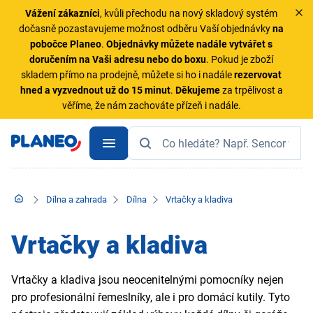
Vážení zákazníci
, kvůli přechodu na nový skladový systém
dočasně pozastavujeme možnost odběru Vaší objednávky
na
pobočce Planeo
.
Objednávky
můžete nadále vytvářet s
doručením na Vaši adresu nebo do boxu
. Pokud je zboží
skladem přímo na prodejně, můžete si ho i nadále
rezervovat
hned a vyzvednout už do 15 minut
.
Děkujeme
za trpělivost a
věříme, že nám zachováte přízeň i nadále.
Dílna a zahrada
Dílna
Vrtačky a kladiva
Vrtačky a kladiva
Vrtačky a kladiva jsou neocenitelnými pomocníky nejen
pro profesionální řemeslníky, ale i pro domácí kutily. Tyto