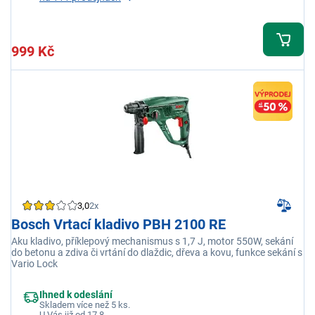
999 Kč
3,0
2x
Bosch Vrtací kladivo PBH 2100 RE
Aku kladivo, příklepový mechanismus s 1,7 J, motor 550W, sekání
do betonu a zdiva či vrtání do dlaždic, dřeva a kovu, funkce sekání s
Vario Lock
Ihned k odeslání
Skladem více než 5 ks.
U Vás již od 17.8.