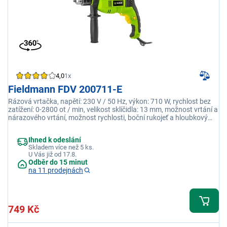
4,0
1x
Fieldmann FDV 200711-E
Rázová vrtačka, napětí: 230 V / 50 Hz, výkon: 710 W, rychlost bez
zatížení: 0-2800 ot / min, velikost sklíčidla: 13 mm, možnost vrtání a
nárazového vrtání, možnost rychlosti, boční rukojeť a hloubkový
doraz
Ihned k odeslání
Skladem více než 5 ks.
U Vás již od 17.8.
Odběr do 15 minut
na 11 prodejnách
749 Kč