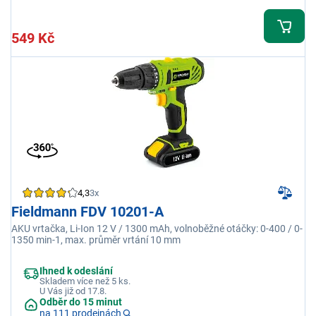
549 Kč
4,3
3x
Fieldmann FDV 10201-A
AKU vrtačka, Li-Ion 12 V / 1300 mAh, volnoběžné otáčky: 0-400 / 0-
1350 min-1, max. průměr vrtání 10 mm
Ihned k odeslání
Skladem více než 5 ks.
U Vás již od 17.8.
Odběr do 15 minut
na 111 prodejnách