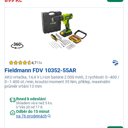
899 Kč
4,7
15x
Fieldmann FDV 10352-55AR
AKU vrtačka, 14,4 V Li-Ion baterie 2 000 mAh, 2 rychlosti: 0–400 /
0–1 400 ot./min, krouticí moment 35 Nm, příklep, maximální
průměr vrtání 13 mm
Ihned k odeslání
Skladem více než 5 ks.
U Vás již od 17.8.
Odběr do 15 minut
na 76 prodejnách