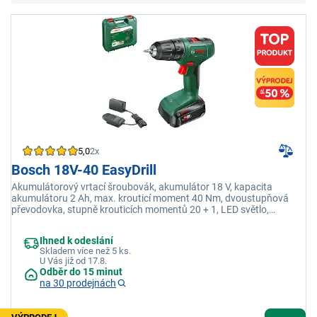
5,0
2x
Bosch 18V-40 EasyDrill
Akumulátorový vrtací šroubovák, akumulátor 18 V, kapacita
akumulátoru 2 Ah, max. krouticí moment 40 Nm, dvoustupňová
převodovka, stupně krouticích momentů 20 + 1, LED světlo,
rychloupínací sklíčidlo
Ihned k odeslání
Skladem více než 5 ks.
U Vás již od 17.8.
Odběr do 15 minut
na 30 prodejnách