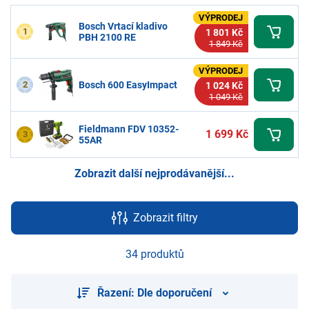
VÝPRODEJ
Bosch Vrtací kladivo
1
1 801 Kč
PBH 2100 RE
1 849 Kč
VÝPRODEJ
2
Bosch 600 EasyImpact
1 024 Kč
1 049 Kč
Fieldmann FDV 10352-
1 699 Kč
3
55AR
Zobrazit další nejprodávanější...
Zobrazit filtry
34 produktů
Řazení: Dle doporučení