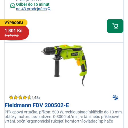
Odběr do 15 minut
na 43 prodejnách
VÝPRODEJ
1 801 Kč
1 849 Kč
4,6
8x
Fieldmann FDV 200502-E
Příklepová vrtačka, příkon: 500 W, rychloupínací sklíčidlo do 13 mm,
otáčky motoru bez zatížení 0-3000 ot/min, vrtání nebo příklepové
vrtání, boční ergonomická rukojeť, komfortní ovládací spínače