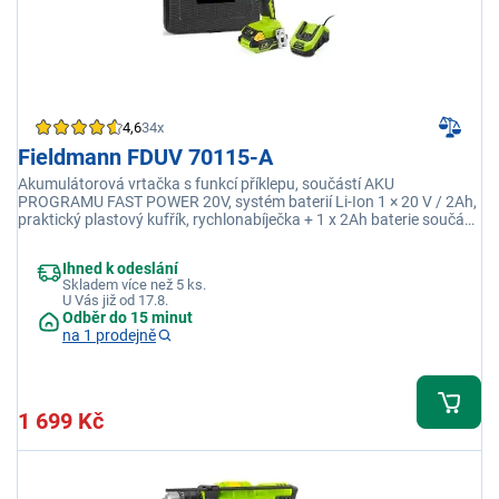
4,6
34x
Fieldmann FDUV 70115-A
Akumulátorová vrtačka s funkcí příklepu, součástí AKU
PROGRAMU FAST POWER 20V, systém baterií Li-Ion 1 × 20 V / 2Ah,
praktický plastový kufřík, rychlonabíječka + 1 x 2Ah baterie součást
balení, volnoběžné otáčky: 0-360/0-1300rpm, max průměr vrtání:
10 mm,pracovní LED světlo, doba nabíjení: 60 min (2 Ah)
Ihned k odeslání
Skladem více než 5 ks.
U Vás již od 17.8.
Odběr do 15 minut
na 1 prodejně
1 699 Kč