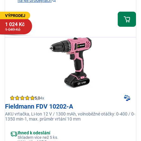
na 48 prodejnách
VÝPRODEJ
1 024 Kč
1 049 Kč
5,0
4x
Fieldmann FDV 10202-A
AKU vrtačka, Li-Ion 12 V / 1300 mAh, volnoběžné otáčky: 0-400 / 0-
1350 min-1, max. průměr vrtání 10 mm
Ihned k odeslání
Skladem více než 5 ks.