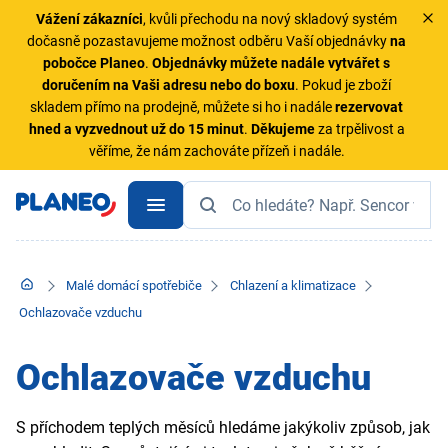
Vážení zákazníci
, kvůli přechodu na nový skladový systém
dočasně pozastavujeme možnost odběru Vaší objednávky
na
pobočce Planeo
.
Objednávky
můžete nadále vytvářet s
doručením na Vaši adresu nebo do boxu
. Pokud je zboží
skladem přímo na prodejně, můžete si ho i nadále
rezervovat
hned a vyzvednout už do 15 minut
.
Děkujeme
za trpělivost a
věříme, že nám zachováte přízeň i nadále.
Malé domácí spotřebiče
Chlazení a klimatizace
Ochlazovače vzduchu
Ochlazovače vzduchu
S příchodem teplých měsíců hledáme jakýkoliv způsob, jak