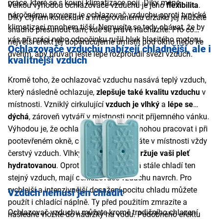
práce, které se s koupí klimatizace pojí. Díky méně
Velkou výhodou ochlazovače vzduchu je jeho
flexibilita
.
náročnému provozu je ochlazovač vzduchu oproti typické
Díky čtyřem kolečkům a integrovanému držáku jej můžete
klimatizaci mnohem tišší. Nemusíte se tedy obávat, že by
snadno přesunout tam, kde se právě nacházíte. Pro co
vás při práci nebo odpočinku rušil hluk hlasitého motoru.
největší efekt jej doporučujeme umístit pod okno nebo ke
Ochlazovače vzduchu nabízejí chladnější, ale i
dveřím, aby průvan ještě lépe rozproudil svěží vzduch.
kvalitnější vzduch
Kromě toho, že ochlazovač vzduchu nasává teplý vzduch,
který následně ochlazuje,
zlepšuje také kvalitu vzduchu
v
místnosti. Vzniklý cirkulující
vzduch je vlhký
a
lépe se
dýchá
, zároveň vytváří v místnosti pocit příjemného vánku.
Výhodou je, že ochlazovače vzduchu mohou
pracovat i při
pootevřeném okně, což zajišťuje, že máte v místnosti vždy
čerstvý vzduch. Vlhký vzduch navíc
udržuje
vaši pleť
hydratovanou
. Oproti klimatizaci, která stále chladí ten
stejný vzduch, mají ochlazovače vzduchu navrch. Pro
rychlejší a intenzivnější dosažení pocitu chladu můžete
Vzduch nemusí jen chladit
použít i chladící náplně. Ty před použitím zmrazíte a
Ochlazovač vzduchu můžete kromě tradičního chlazení
následně vložíte do nádržky na vodu. Podobného efektu