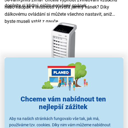
dopřejte si klidný, ničím nerušený spánek.
nebo naopak v místnosti vytvořit jemný vánek? Díky
dálkovému ovládání si můžete všechno nastavit, aniž
byste museli vstát z gauče.
Automatické vypnutí
Chceme vám nabídnout ten
Tato funkce zajistí, že se váš ochlazovač vzduchu po
nejlepší zážitek
vyčerpání veškeré vody automaticky vypne. Ochlazovače
vzduchu sice dokážou fungovat i bez vody, ale v takovém
Aby na našich stránkách fungovalo vše tak, jak má,
případě je na ně kladena větší zátěž a mohou se rychleji
používáme tzv. cookies. Díky nim vám můžeme nabídnout