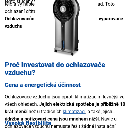
tento studený vzduch do celé místnosti.
tělo a vy následkem toho pociťujete velký chlad. Toto
ochlazení cítíte právě díky vypařované vodě.
Ochlazovačům vzduchu
se proto někdy říká i
vypařovače
vzduchu
.
Proč investovat do ochlazovače
vzduchu?
Cena a energetická účinnost
Ochlazovače vzduchu jsou oproti klimatizacím levnější ve
všech ohledech.
Jejich elektrická spotřeba je přibližně 10
krát menší
než u tradičních
klimatizací
, a také jejich
údržba a pořizovací cena jsou mnohem nižší
. Navíc u
Vysoká flexibilita
ochlazovače vzduchu nemusíte řešit žádné instalační