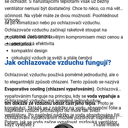
se ochladit. S narůstajícími teplotami však už běžný
ventilátor nemusí být dostatečný. Chce to něco, co má větší
účinnost. Na výběr máte ze dvou možností. Poohlédnout
Výhody
se po klimatizaci nebo po ochlazovači vzduchu.
Ochlazovače vzduchu začínají raketově stoupat na
cenová dostupnost
popularitě. Jsou totiž skvělým kompromisem mezi cenou a
energetická efektivita
chladicí silou.
kompaktní design
cirkulující vzduch je svěží a stále čerstvý
Jak ochlazovače vzduchu fungují?
Ochlazovač vzduchu používá poměrně jednoduchý, ale o
to elegantnější způsob chlazení. Tento způsob se nazývá
Evaporative cooling (chlazení vypařováním)
. Ochlazování
vypařováním funguje na principu, kdy se
voda vypařuje a
Ochlazovač vzduchu má poměrně jednoduchou
tím dokáže ze vzduchu odsát část jeho tepla
. Proto je
konstrukci. Skládá se z
nádržky na vodu, absorpční fólie a
například vzduch přicházející od moře tak svěží.
ventilátoru. Po naplnění nádržky je voda absorbována fólií.
Ochlazování vypařováním můžete pozorovat například i
Potom, jak se voda začne vypařovat, rozfouká ventilátor
když vylezete z vody. Vítr v tu chvíli naráží na vaše mokré