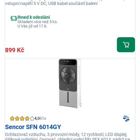
vstupní napětí 5 V DC, USB kabel součástí balení
Ihned k odeslání
Skladem více než 5 ks.
U Vás již od 17.8.
899 Kč
4,0
61x
Sencor SFN 6014GY
Ochlazovač vzduchu, 3 provozní módy, 12 rychlostí, LED displej,
dálkové ovládání, časovač, chladicí vodní filtr SFX 6014, nádrž na