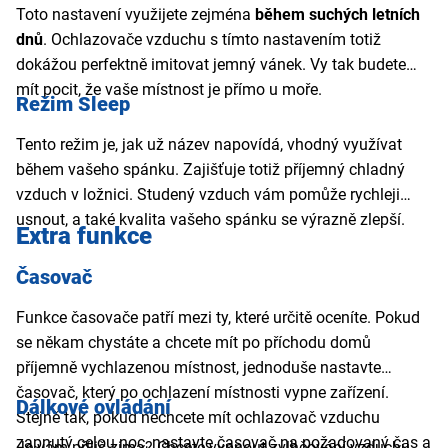
Toto nastavení využijete zejména
během suchých letních
dnů
. Ochlazovače vzduchu s tímto nastavením totiž
dokážou perfektně imitovat jemný vánek. Vy tak budete
mít pocit, že vaše místnost je přímo u moře.
Režim Sleep
Tento režim je, jak už název napovídá, vhodný využívat
během vašeho spánku. Zajišťuje totiž příjemný chladný
vzduch v ložnici. Studený vzduch vám pomůže rychleji
usnout, a také kvalita vašeho spánku se výrazně zlepší.
Extra funkce
Časovač
Funkce časovače patří mezi ty, které určitě oceníte. Pokud
se někam chystáte a chcete mít po příchodu domů
příjemně vychlazenou místnost, jednoduše nastavte
časovač, který po ochlazení místnosti vypne zařízení.
Dálkové ovládání
Stejně tak, pokud nechcete mít ochlazovač vzduchu
zapnutý celou noc, nastavte časovač na požadovaný čas a
Je vám příliš zima? Chcete vypnout zvlhčování vzduchu