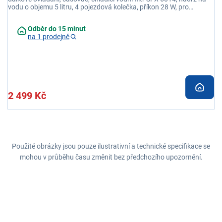
vodu o objemu 5 litru, 4 pojezdová kolečka, příkon 28 W, pro
místnosti do 24 m2, max. rychlost proudění vzduchu 2,46 m/s
Odběr do 15 minut
na 1 prodejně
2 499 Kč
Použité obrázky jsou pouze ilustrativní a technické specifikace se
mohou v průběhu času změnit bez předchozího upozornění.