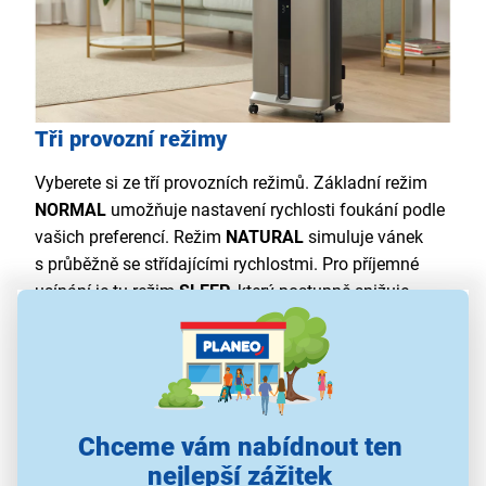
Tři provozní režimy
Vyberete si ze tří provozních režimů. Základní režim
NORMAL
umožňuje nastavení rychlosti foukání podle
vašich preferencí. Režim
NATURAL
simuluje vánek
s průběžně se střídajícími rychlostmi. Pro příjemné
usínání je tu režim
SLEEP
, který postupně snižuje
rychlost až k vypnutí. To zaručuje, že během spánku
nebudete rušeni a ráno se probudíte odpočatí, aniž
byste se nachladili.
Chceme vám nabídnout ten
nejlepší zážitek