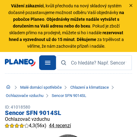
Vážení zákazníci
, kvůli přechodu na nový skladový systém
dočasně pozastavujeme možnost odběru Vaší objednávky
na
pobočce Planeo
.
Objednávky
můžete nadále vytvářet s
doručením na Vaši adresu nebo do boxu
. Pokud je zboží
skladem přímo na prodejně, můžete si ho i nadále
rezervovat
hned a vyzvednout už do 15 minut
.
Děkujeme
za trpělivost a
věříme, že nám zachováte přízeň i nadále.
Malé domácí spotřebiče
Chlazení a klimatizace
Ochlazovače vzduchu
Sencor SFN 9014SL
ID: 41018580
Sencor SFN 9014SL
Ochlazovač vzduchu
4,3
(56x)
44 recenzí