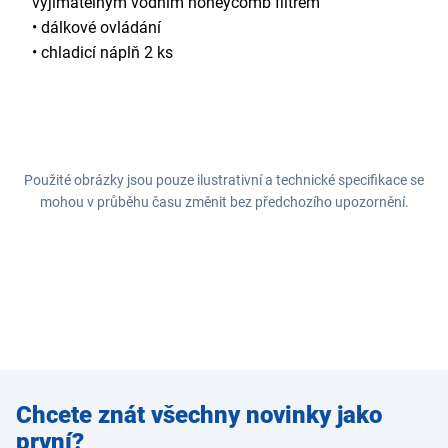
vyjímatelným vodním honeycomb filtrem
• dálkové ovládání
• chladicí náplň 2 ks
Použité obrázky jsou pouze ilustrativní a technické specifikace se
mohou v průběhu času změnit bez předchozího upozornění.
Zadejte
Chcete znát všechny novinky jako
e-mail
první?