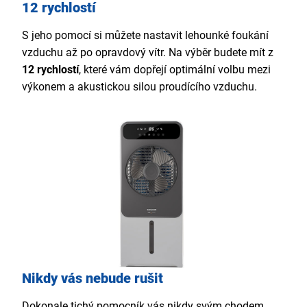
12 rychlostí
S jeho pomocí si můžete nastavit lehounké foukání
vzduchu až po opravdový vítr. Na výběr budete mít z
12 rychlostí
, které vám dopřejí optimální volbu mezi
výkonem a akustickou silou proudícího vzduchu.
Nikdy vás nebude rušit
Dokonale tichý pomocník vás nikdy svým chodem