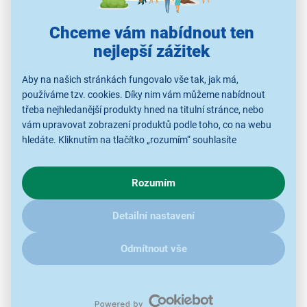
Dejte sbohem neduhům horkých letních
Chceme vám nabídnout ten
dní
nejlepší zážitek
S
ochlazovačem
Sencor SFN 6014GY si dopřejete
Aby na našich stránkách fungovalo vše tak, jak má,
nejen osvěžení vzduchu, nabídne také pomoc s příliš
používáme tzv. cookies. Díky nim vám můžeme nabídnout
suchým vzduchem v místnosti. Ochlazuje pomocí
třeba nejhledanější produkty hned na titulní stránce, nebo
vám upravovat zobrazení produktů podle toho, co na webu
vodní lázně, kdy ventilátor prohání vzduch
5litrovou
hledáte. Kliknutím na tlačítko „rozumím“ souhlasíte
nádržkou
. Vzduch je tedy očištěn od nečistot, je také
s využíváním cookies pro analytické účely a předáním údajů o
zvlhčen a v případě potřeby i ochlazen.
chování na webu pro zobrazení cílených reklam. Pokud vás
Rozumím
zajímají detaily, jak u nás s cookies a dalšími údaji pracujeme,
klikněte
sem
.
Detailní nastavení
Odmítnout vše