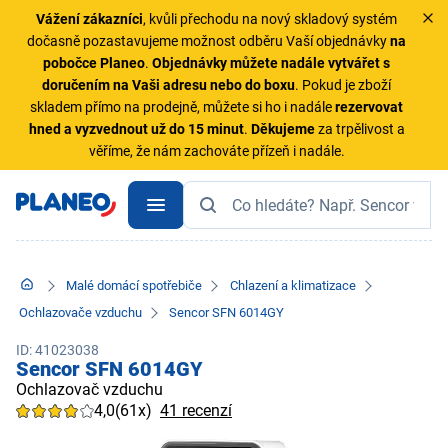
Vážení zákazníci
, kvůli přechodu na nový skladový systém
dočasně pozastavujeme možnost odběru Vaší objednávky
na
pobočce Planeo
.
Objednávky
můžete nadále vytvářet s
doručením na Vaši adresu nebo do boxu
. Pokud je zboží
skladem přímo na prodejně, můžete si ho i nadále
rezervovat
hned a vyzvednout už do 15 minut
.
Děkujeme
za trpělivost a
věříme, že nám zachováte přízeň i nadále.
Malé domácí spotřebiče
Chlazení a klimatizace
Ochlazovače vzduchu
Sencor SFN 6014GY
ID: 41023038
Sencor SFN 6014GY
Ochlazovač vzduchu
4,0
(61x)
41 recenzí