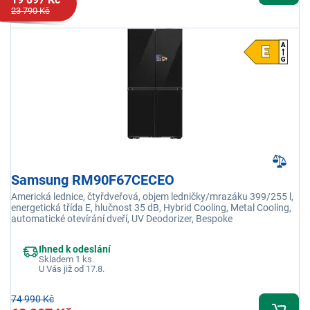
23 790 Kč
Samsung RM90F67CECEO
Americká lednice, čtyřdveřová, objem ledničky/mrazáku 399/255 l,
energetická třída E, hlučnost 35 dB, Hybrid Cooling, Metal Cooling,
automatické otevírání dveří, UV Deodorizer, Bespoke
Ihned k odeslání
Skladem 1 ks.
U Vás již od 17.8.
74 990 Kč