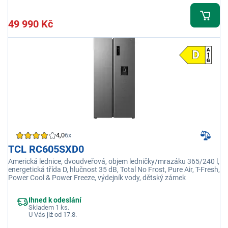
49 990 Kč
4,0
6x
TCL RC605SXD0
Americká lednice, dvoudveřová, objem ledničky/mrazáku 365/240 l,
energetická třída D, hlučnost 35 dB, Total No Frost, Pure Air, T-Fresh,
Power Cool & Power Freeze, výdejník vody, dětský zámek
Ihned k odeslání
Skladem 1 ks.
U Vás již od 17.8.