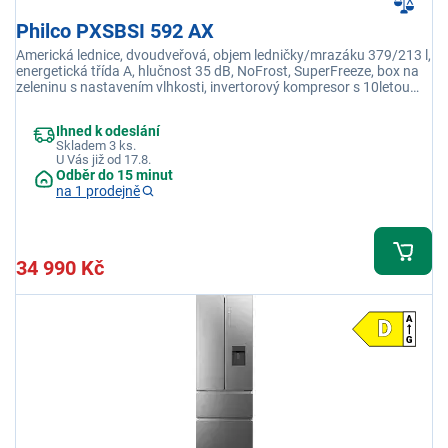
Philco PXSBSI 592 AX
Americká lednice, dvoudveřová, objem ledničky/mrazáku 379/213 l,
energetická třída A, hlučnost 35 dB, NoFrost, SuperFreeze, box na
zeleninu s nastavením vlhkosti, invertorový kompresor s 10letou
zárukou
Ihned k odeslání
Skladem 3 ks.
U Vás již od 17.8.
Odběr do 15 minut
na 1 prodejně
34 990 Kč