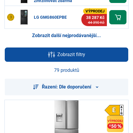
Zmrzlinovač zdarma
VÝPRODEJ
3
LG GMG860EPBE
38 287 Kč
44 390 Kč
Zobrazit další nejprodávanější...
Zobrazit filtry
79 produktů
Řazení: Dle doporučení