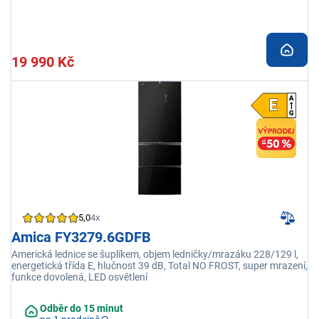
19 990 Kč
5,0
4x
Amica FY3279.6GDFB
Americká lednice se šuplíkem, objem ledničky/mrazáku 228/129 l,
energetická třída E, hlučnost 39 dB, Total NO FROST, super mrazení,
funkce dovolená, LED osvětlení
Odběr do 15 minut