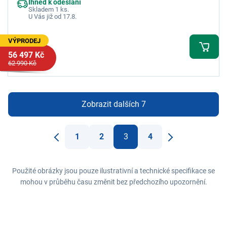
Ihned k odeslání
Skladem 1 ks.
U Vás již od 17.8.
VÝPRODEJ
56 497 Kč
62 990 Kč
Zobrazit dalších 7
1
2
3
4
Předchozí
Další
Použité obrázky jsou pouze ilustrativní a technické specifikace se
mohou v průběhu času změnit bez předchozího upozornění.