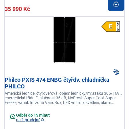
35 990 Kč
Philco PXIS 474 ENBG čtyřdv. chladnička
PHILCO
Americká lednice, čtyřdveřová, objem ledničky/mrazáku 305/169 l,
energetická třída E, hlučnost 35 dB, NoFrost, Super Cool, Super
Freeze, variabilní zóna VarioBox, LED vnitřní osvětlení, alarm
otevřených dveří
Odběr do 15 minut
na 1 prodejně