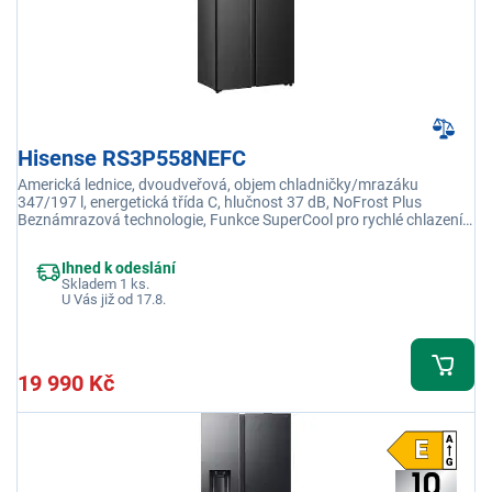
Hisense RS3P558NEFC
Americká lednice, dvoudveřová, objem chladničky/mrazáku
347/197 l, energetická třída C, hlučnost 37 dB, NoFrost Plus
Beznámrazová technologie, Funkce SuperCool pro rychlé chlazení,
Digitální ukazatel teploty pro chladničku a mrazničku
Ihned k odeslání
Skladem 1 ks.
U Vás již od 17.8.
19 990 Kč