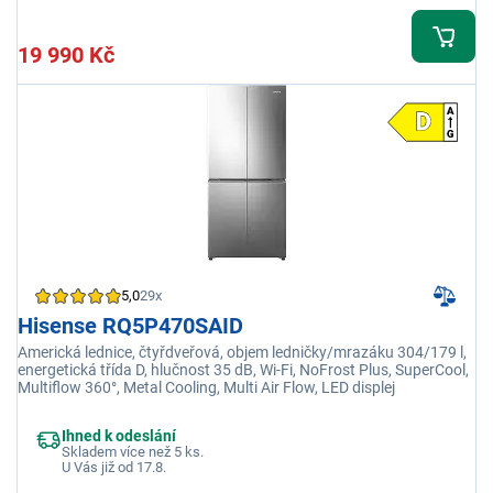
19 990 Kč
5,0
29x
Hisense RQ5P470SAID
Americká lednice, čtyřdveřová, objem ledničky/mrazáku 304/179 l,
energetická třída D, hlučnost 35 dB, Wi-Fi, NoFrost Plus, SuperCool,
Multiflow 360°, Metal Cooling, Multi Air Flow, LED displej
Ihned k odeslání
Skladem více než 5 ks.
U Vás již od 17.8.