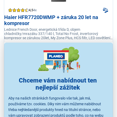
4,5
4x
Haier HFR7720DWMP + záruka 20 let na
kompresor
Lednice French Door, energetická třída D, objem
chladničky/mrazáku 337/140 l, Total No Frost, invertorový
kompresor se zárukou 20let, My Zone Plus, HCS filtr, LED osvětlení,
dotykový displej, dávkovač vody
Ihned k odeslání
Skladem 3 ks.
U Vás již od 17.8.
Odběr do 15 minut
na 1 prodejně
Chceme vám nabídnout ten
29 990 Kč
nejlepší zážitek
Aby na našich stránkách fungovalo vše tak, jak má,
používáme tzv. cookies. Díky nim vám můžeme nabídnout
třeba nejhledanější produkty hned na titulní stránce, nebo
vám upravovat zobrazení produktů podle toho, co na webu