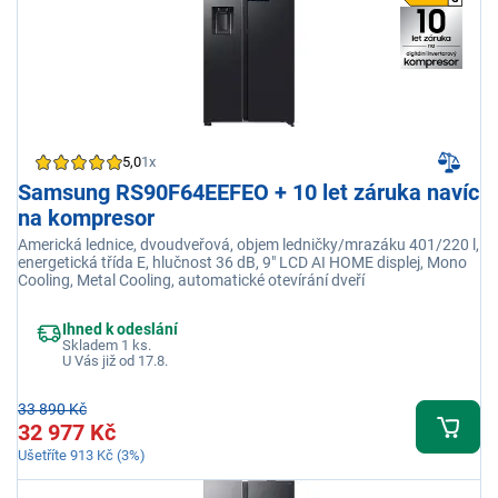
5,0
1x
Samsung RS90F64EEFEO + 10 let záruka navíc
na kompresor
Americká lednice, dvoudveřová, objem ledničky/mrazáku 401/220 l,
energetická třída E, hlučnost 36 dB, 9" LCD AI HOME displej, Mono
Cooling, Metal Cooling, automatické otevírání dveří
Ihned k odeslání
Skladem 1 ks.
U Vás již od 17.8.
33 890 Kč
32 977 Kč
Ušetříte 913 Kč (3%)