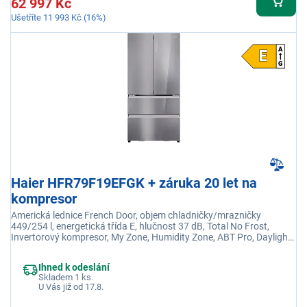
62 997 Kč
Ušetříte 11 993 Kč (16%)
Haier HFR79F19EFGK + záruka 20 let na
kompresor
Americká lednice French Door, objem chladničky/mrazničky
449/254 l, energetická třída E, hlučnost 37 dB, Total No Frost,
Invertorový kompresor, My Zone, Humidity Zone, ABT Pro, Daylight,
výrobník ledu, 20 let záruka na kompresor
Ihned k odeslání
Skladem 1 ks.
U Vás již od 17.8.