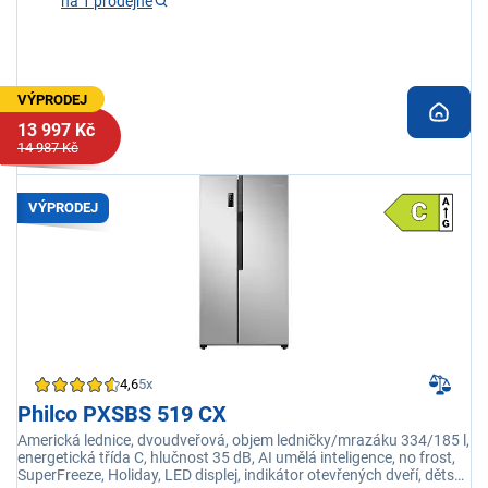
na 1 prodejně
VÝPRODEJ
13 997 Kč
14 987 Kč
VÝPRODEJ
4,6
5x
Philco PXSBS 519 CX
Americká lednice, dvoudveřová, objem ledničky/mrazáku 334/185 l,
energetická třída C, hlučnost 35 dB, AI umělá inteligence, no frost,
SuperFreeze, Holiday, LED displej, indikátor otevřených dveří, dětský