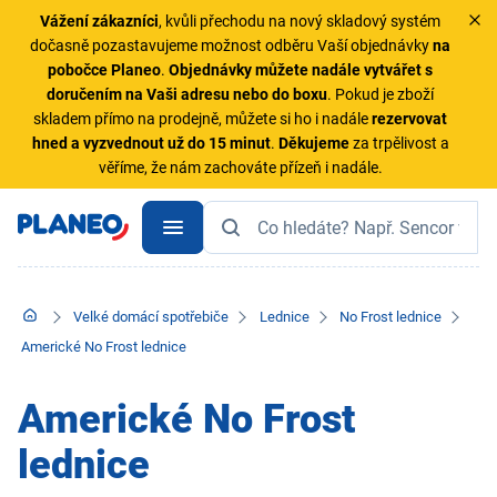
Vážení zákazníci
, kvůli přechodu na nový skladový systém
dočasně pozastavujeme možnost odběru Vaší objednávky
na
pobočce Planeo
.
Objednávky
můžete nadále vytvářet s
doručením na Vaši adresu nebo do boxu
. Pokud je zboží
skladem přímo na prodejně, můžete si ho i nadále
rezervovat
hned a vyzvednout už do 15 minut
.
Děkujeme
za trpělivost a
věříme, že nám zachováte přízeň i nadále.
Velké domácí spotřebiče
Lednice
No Frost lednice
Americké No Frost lednice
Americké No Frost
lednice