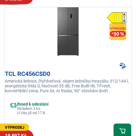
TCL RC456CSD0
Americká lednice, čtyřdveřová, objem ledničky/mrazáku 312/144 l,
energetická třída D, hlučnost 35 dB, Free Built-IN, T-Fresh,
konvertibilní zóna, Pure Air, AI Radar, 90° otevírání dveří
Ihned k odeslání
Skladem 3 ks.
U Vás již od 17.8.
VÝPRODEJ
19 897 Kč