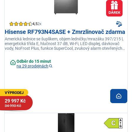
4,5
2x
Hisense RF793N4SASE + Zmrzlinovač zdarma
Americká lednice se šuplíkem, objem ledničky/mrazáku 397/215 l,
energetická třída E, hlučnost 37 dB, Wi-Fi, LED displej, dávkovač
vody, NoFrost Plus, funkce SuperCool, zvukový alarm otevřených
dveří
Odběr do 15 minut
na 29 prodejnách
VÝPRODEJ
29 997 Kč
34 990 Kč