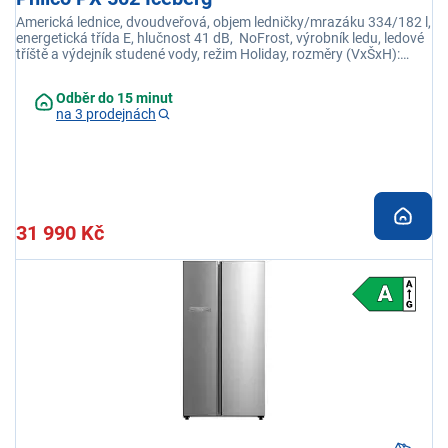
Americká lednice, dvoudveřová, objem ledničky/mrazáku 334/182 l,
energetická třída E, hlučnost 41 dB, NoFrost, výrobník ledu, ledové
tříště a výdejník studené vody, režim Holiday, rozměry (VxŠxH):
176,5 x 89,7 x 76,1 cm, barva bílá
Odběr do 15 minut
na 3 prodejnách
31 990 Kč