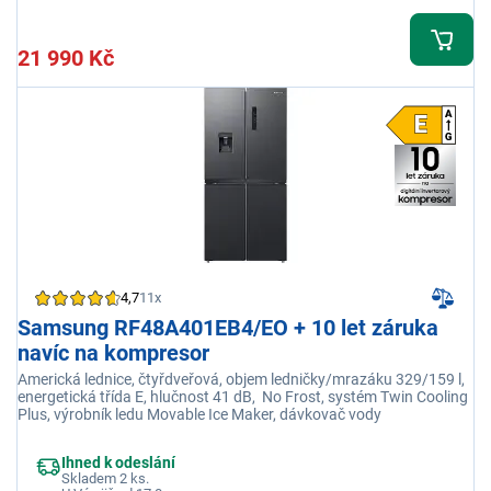
21 990 Kč
4,7
11x
Samsung RF48A401EB4/EO + 10 let záruka
navíc na kompresor
Americká lednice, čtyřdveřová, objem ledničky/mrazáku 329/159 l,
energetická třída E, hlučnost 41 dB, No Frost, systém Twin Cooling
Plus, výrobník ledu Movable Ice Maker, dávkovač vody
Ihned k odeslání
Skladem 2 ks.