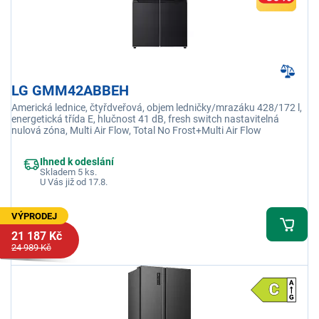
LG GMM42ABBEH
Americká lednice, čtyřdveřová, objem ledničky/mrazáku 428/172 l,
energetická třída E, hlučnost 41 dB, fresh switch nastavitelná
nulová zóna, Multi Air Flow, Total No Frost+Multi Air Flow
Ihned k odeslání
Skladem 5 ks.
U Vás již od 17.8.
VÝPRODEJ
21 187 Kč
24 989 Kč