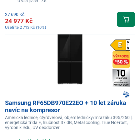
U Vás již od 17.8.
27 690 Kč
24 977 Kč
Ušetříte 2 713 Kč (10%)
Samsung RF65DB970E22EO + 10 let záruka
navíc na kompresor
Americká lednice, čtyřdveřová, objem ledničky/mrazáku 395/250 l,
energetická třída E, hlučnost 37 dB, Metal cooling, True NoFrost,
výrobník ledu, UV deodorizer