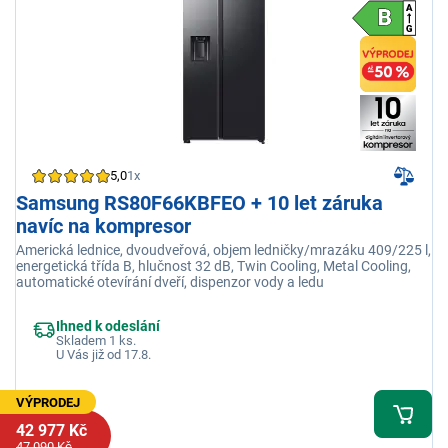
5,0
1x
Samsung RS80F66KBFEO + 10 let záruka
navíc na kompresor
Americká lednice, dvoudveřová, objem ledničky/mrazáku 409/225 l,
energetická třída B, hlučnost 32 dB, Twin Cooling, Metal Cooling,
automatické otevírání dveří, dispenzor vody a ledu
Ihned k odeslání
Skladem 1 ks.
U Vás již od 17.8.
VÝPRODEJ
42 977 Kč
47 090 Kč