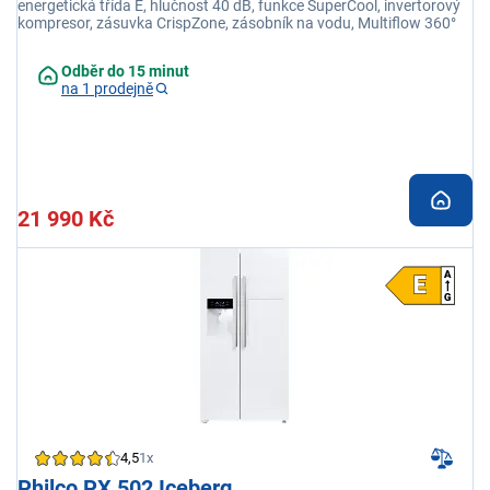
energetická třída E, hlučnost 40 dB, funkce SuperCool, invertorový
kompresor, zásuvka CrispZone, zásobník na vodu, Multiflow 360°
Odběr do 15 minut
na 1 prodejně
21 990 Kč
4,5
1x
Philco PX 502 Iceberg