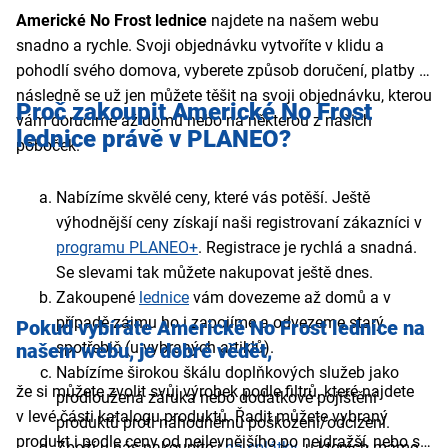
Americké No Frost lednice
najdete na našem webu
snadno a rychle. Svoji objednávku vytvoříte v klidu a
pohodlí svého domova, vyberete způsob doručení, platby a
následně se už jen můžete těšit na svoji objednávku, kterou
Proč zakoupit Americké No Frost
vám doručíme až domů nebo na některou z našich
lednice
právě v PLANEO?
poboček.
Nabízíme skvělé ceny, které vás potěší. Ještě
výhodnější ceny získají naši registrovaní zákazníci v
programu PLANEO+
. Registrace je rychlá a snadná.
Se slevami tak můžete nakupovat ještě dnes.
Zakoupené
lednice
vám dovezeme až domů a v
případě zájmu ho i zapojíme a odvezeme starý
Pokud vybíráte Americké No Frost lednice
na
spotřebič (u vybraných artiklů).
našem webu,
je dobré vědět,
Nabízíme širokou škálu doplňkových služeb jako
že si můžete zvolit svůj výrobek podle filtrů, které najdete
prodloužená záruka nebo dodatkové pojištění
v levé části katalogu produktů. Řadit můžete vybraný
produktů proti náhodnému poškození/odcizení.
produkt i podle ceny od nejlevnějšího po nejdražší, nebo si
Zboží u nás nakoupíte i
na splátky
, u kterých máme