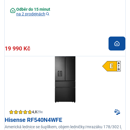
zámek
Odběr do 15 minut
na 2 prodejnách
19 990 Kč
4,8
29x
Hisense RF540N4WFE
Americká lednice se šuplíkem, objem ledničky/mrazáku 178/302 l,