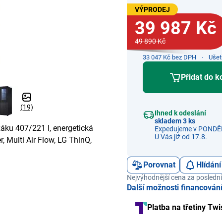
VÝPRODEJ
39 987 Kč
49 890 Kč
33 047 Kč bez DPH
Ušet
Přidat do k
(19)
Ihned k odeslání
skladem 3 ks
áku 407/221 l, energetická
Expedujeme v PONDĚL
U Vás již od 17.8.
, Multi Air Flow, LG ThinQ,
Porovnat
Hlídání
Nejvýhodnější cena za poslední
Další možnosti financován
Platba na třetiny Twi