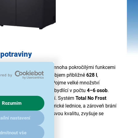
 potraviny
řová
americká lednice
s mnoha pokročilými funkcemi
 Tento model má vnitřní objem
přibližně
628 l
,
) a mrazicí (levou) část. Pojme velké množství
o celou rodinu nebo spolubydlící v počtu
4–6 osob
.
unkcemi pro vaše pohodlí. Systém
Total No Frost
Rozumím
ení v celém prostoru americké lednice, a zároveň brání
raviny si tak déle udrží svou kvalitu, zvyšuje se
ailní nastavení
e údržba spotřebiče.
dmítnout vše