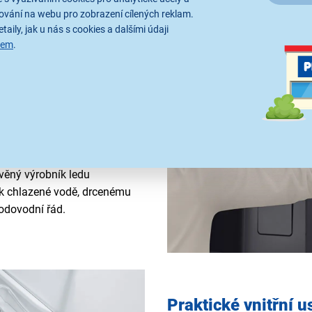
ování na webu pro zobrazení cílených reklam.
taily, jak u nás s cookies a dalšími údaji
sem
.
je nahlédnout do části
ho vzduchu. Pro rozsvícení
připojením umožňuje
mobilního telefonu. Systém
inu a prodlužuje tak čerstvost
avěný výrobník ledu
p k chlazené vodě, drcenému
odovodní řád.
Praktické vnitřní 