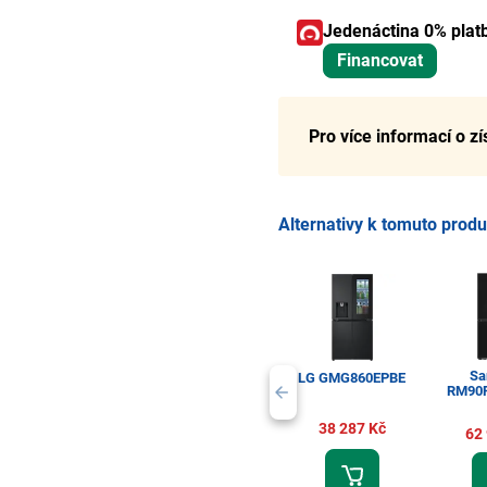
Jedenáctina 0% plat
Financovat
Pro více informací o z
Alternativy k tomuto prod
Sa
LG GMG860EPBE
RM90
38 287 Kč
62