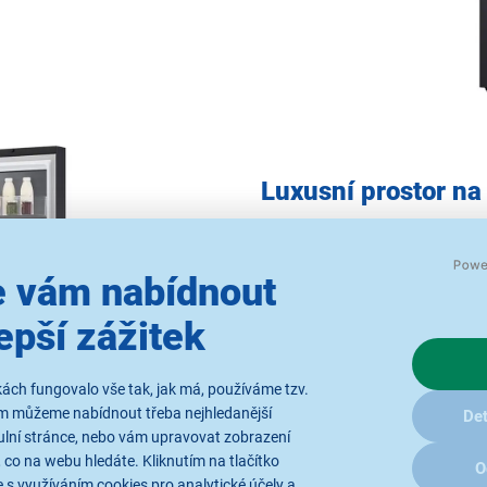
Luxusní prostor na
LG GSGE91EVAC
je dvoudvé
a velkým vnitřním prostorem.
 vám nabídnout
rozdělený na chladicí (pravou
různých potravin a nápojů pr
epší zážitek
Lednice
je vybavena mnoha f
zajišťuje rovnoměrnější chlaz
ách fungovalo vše tak, jak má, používáme tzv.
tvoření námrazy. Uchované pot
ám můžeme nabídnout třeba nejhledanější
Det
úroveň hygieny a zjednodušuj
ulní stránce, nebo vám upravovat zobrazení
 co na webu hledáte. Kliknutím na tlačítko
O
 s využíváním cookies pro analytické účely a