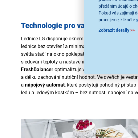
předáním údajů o ch
Pokud vás zajímají de
pracujeme, klikněte
Technologie pro vaše pohodlí
Zobrazit detaily
>>
Lednice LG disponuje oknem
InstaView
, které umožňu
lednice
bez otevření a minimalizovat tak únik chladné
světla stačí na okno poklepat. Systém
ThinQ
s Wi-Fi 
sledování teploty a nastavení funkcí přímo z vašeho 
FreshBalancer
optimalizuje vlhkost pro ovoce a zelen
a délku zachování nutriční hodnot. Ve dveřích je vest
a
nápojový automat
, které poskytují pohodlný přístu
ledu a ledovým kostkám – bez nutnosti napojení na v