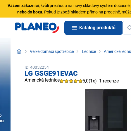
Vážení zákazníci
, kvůli přechodu na nový skladový systém dočasn
nebo do boxu
. Pokud je zboží skladem přímo na prodejně, může
Katalog produktů
Velké domácí spotřebiče
Lednice
Americké ledni
ID: 40052254
LG GSGE91EVAC
Americká lednice
5,0
(1x)
1 recenze