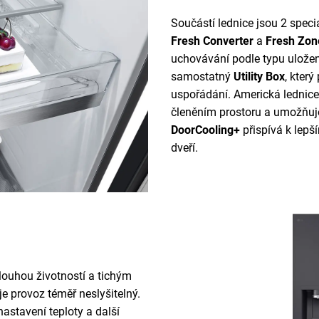
Součástí lednice jsou 2 speci
Fresh Converter
a
Fresh Zon
uchovávání podle typu uložený
samostatný
Utility Box
, kter
uspořádání. Americká lednice 
členěním prostoru a umožňuje
DoorCooling+
přispívá k lepš
dveří.
louhou životností a tichým
e provoz téměř neslyšitelný.
astavení teploty a další