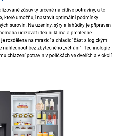
alizované zásuvky určené na citlivé potraviny, a to
e
, které umožňují nastavit optimální podmínky
ch surovin. Na uzeniny, sýry a lahůdky je připraven
ý pomáhá udržovat ideální klima a přehledné
je rozdělena na mrazicí a chladicí část s logickým
 nahlédnout bez zbytečného „větrání“. Technologie
ímu chlazení potravin v poličkách ve dveřích a v okolí