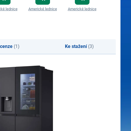
ké lednice
Americké lednice
Americké lednice
Americké ledn
cenze
(1)
Ke stažení
(3)