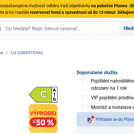
ě pozastavujeme možnost odběru Vaší objednávky
na pobočce Planeo
.
Ob
te si ho i nadále
rezervovat hned a vyzvednout už do 15 minut
.
Děkuje
Hled
ce
LG GSGE91EVAC
Doporučené služby
Pojištění nahodilého
odcizení na 1 rok
VIP pojištění prodlo
Montáž a instalace e
Přihlaste se do Plan