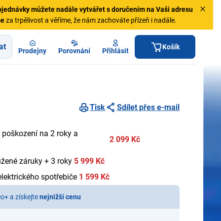
jednávky
můžete nadále vytvářet s doručením na Vaši adresu
me
za trpělivost a věříme, že nám zachováte přízeň i nadále.
at
Košík
Prodejny
Porovnání
Přihlásit
Tisk
Sdílet přes e-mail
 poškození na 2 roky a
2 099 Kč
užené záruky + 3 roky
5 999 Kč
lektrického spotřebiče
1 599 Kč
eo+ a získejte
nejnižší cenu