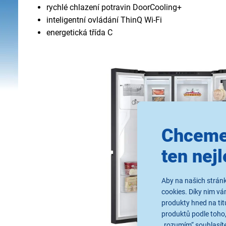
rychlé chlazení potravin DoorCooling+
inteligentní ovládání ThinQ Wi-Fi
energetická třída C
Chceme
ten nejl
Aby na našich stránk
cookies. Díky nim v
produkty hned na tit
produktů podle toho,
„rozumím“ souhlasíte