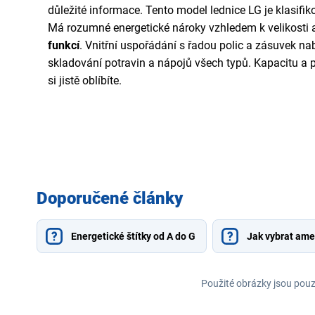
důležité informace. Tento model lednice LG je klasifik
Má rozumné energetické nároky vzhledem k velikosti
funkcí
. Vnitřní uspořádání s řadou polic a zásuvek nab
skladování potravin a nápojů všech typů. Kapacitu a p
si jistě oblíbíte.
Doporučené články
Energetické štítky od A do G
Jak vybrat ame
Použité obrázky jsou pouz