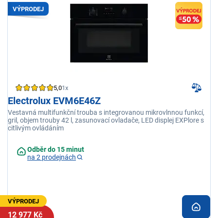
VÝPRODEJ
5,0
1x
Electrolux EVM6E46Z
Vestavná multifunkční trouba s integrovanou mikrovlnnou funkcí,
gril, objem trouby 42 l, zasunovací ovladače, LED displej EXPlore s
citlivým ovládáním
Odběr do 15 minut
na 2 prodejnách
VÝPRODEJ
12 977 Kč