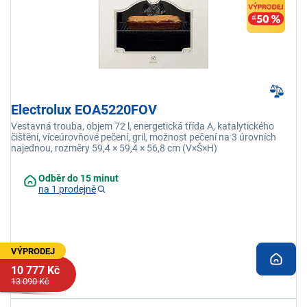
Electrolux EOA5220FOV
Vestavná trouba, objem 72 l, energetická třída A, katalytického
čištění, víceúrovňové pečení, gril, možnost pečení na 3 úrovních
najednou, rozměry 59,4 × 59,4 × 56,8 cm (V×Š×H)
Odběr do 15 minut
na 1 prodejně
VÝPRODEJ
10 777 Kč
13 090 Kč