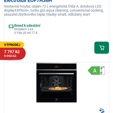
Electrolux EOF7H36H
Vestavná trouba, objem 72 l, energetická třída A, dotykový LED
displej EXPlore+, turbo gril, aqua cleaning, conventional cooking,
ukazatel zbytkového tepla, hladký smalt, odložený start
Ihned k odeslání
Skladem 3 ks.
U Vás již od 17.8.
VÝPRODEJ
7 797 Kč
9 990 Kč