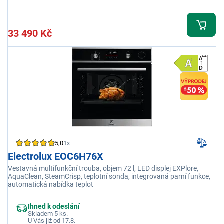
33 490 Kč
5,0
1x
Electrolux EOC6H76X
Vestavná multifunkční trouba, objem 72 l, LED displej EXPlore,
AquaClean, SteamCrisp, teplotní sonda, integrovaná parní funkce,
automatická nabídka teplot
Ihned k odeslání
Skladem 5 ks.
U Vás již od 17.8.