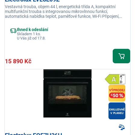
Vestavná trouba, objem 44 l, energetická třída A, kompaktní
multifunkční trouba s integrovanou mikrovlnnou funkcí,
automatická nabídka teplot, paměťové funkce, Wi-Fi Připojení,
dotykový TFT displej EXCite
Ihned k odeslání
Skladem 1 ks.
U Vás již od 17.8.
15 890 Kč