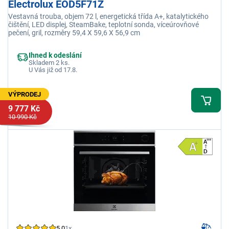
Electrolux EOD5F71Z
Vestavná trouba, objem 72 l, energetická třída A+, katalytického
čištění, LED displej, SteamBake, teplotní sonda, víceúrovňové
pečení, gril, rozměry 59,4 X 59,6 X 56,9 cm
Ihned k odeslání
Skladem 2 ks.
U Vás již od 17.8.
VÝPRODEJ
9 777 Kč
10 990 Kč
5,0
1x