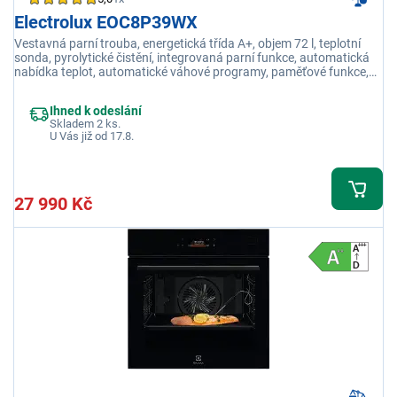
Electrolux EOC8P39WX
Vestavná parní trouba, energetická třída A+, objem 72 l, teplotní
sonda, pyrolytické čistění, integrovaná parní funkce, automatická
nabídka teplot, automatické váhové programy, paměťové funkce,
dětská bezpečnostní pojistka
Ihned k odeslání
Skladem 2 ks.
U Vás již od 17.8.
27 990 Kč