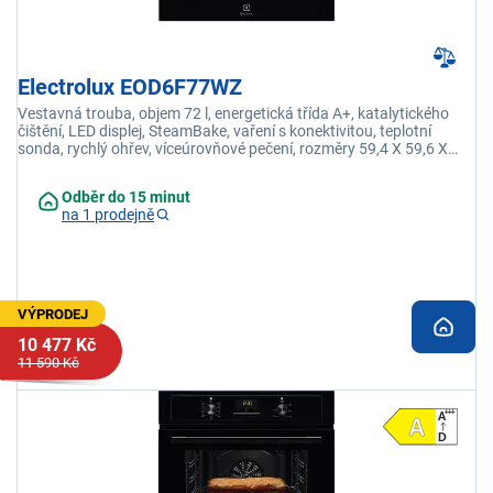
Electrolux EOD6F77WZ
Vestavná trouba, objem 72 l, energetická třída A+, katalytického
čištění, LED displej, SteamBake, vaření s konektivitou, teplotní
sonda, rychlý ohřev, víceúrovňové pečení, rozměry 59,4 X 59,6 X
56,9 cm
Odběr do 15 minut
na 1 prodejně
VÝPRODEJ
10 477 Kč
11 590 Kč