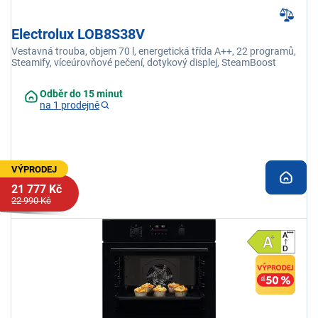
Electrolux LOB8S38V
Vestavná trouba, objem 70 l, energetická třída A++, 22 programů,
Steamify, víceúrovňové pečení, dotykový displej, SteamBoost
Odběr do 15 minut
na 1 prodejně
VÝPRODEJ
21 777 Kč
22 990 Kč