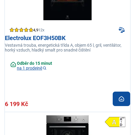
4,9
12x
Electrolux EOF3H50BK
Vestavná trouba, energetická třída A, objem 65 l, gril, ventilátor,
horký vzduch, hladký smalt pro snadné čištění
Odběr do 15 minut
na 1 prodejně
6 199 Kč