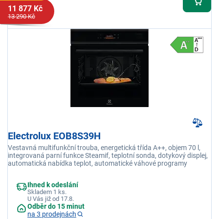
11 877 Kč
13 290 Kč
Electrolux EOB8S39H
Vestavná multifunkční trouba, energetická třída A++, objem 70 l,
integrovaná parní funkce Steamif, teplotní sonda, dotykový displej,
automatická nabídka teplot, automatické váhové programy
Ihned k odeslání
Skladem 1 ks.
U Vás již od 17.8.
Odběr do 15 minut
na 3 prodejnách