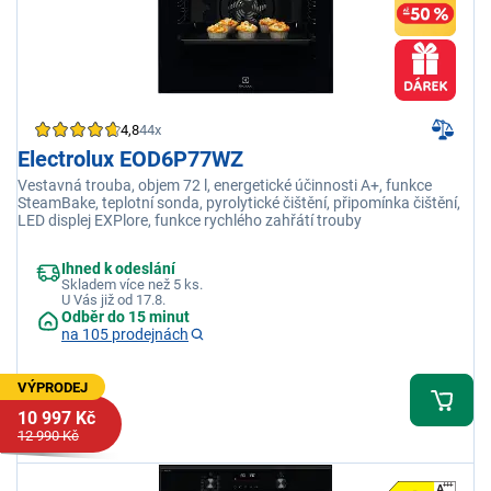
4,8
44x
Electrolux EOD6P77WZ
Vestavná trouba, objem 72 l, energetické účinnosti A+, funkce
SteamBake, teplotní sonda, pyrolytické čištění, připomínka čištění,
LED displej EXPlore, funkce rychlého zahřátí trouby
Ihned k odeslání
Skladem více než 5 ks.
U Vás již od 17.8.
Odběr do 15 minut
na 105 prodejnách
VÝPRODEJ
10 997 Kč
12 990 Kč