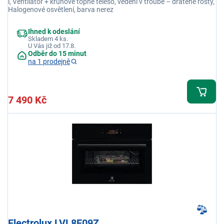
l, Ventilátor + kruhové topné těleso, vedení v troubě – drátěné rošty,
Halogenové osvětlení, barva nerez
Ihned k odeslání
Skladem 4 ks.
U Vás již od 17.8.
Odběr do 15 minut
na 1 prodejně
7 490 Kč
Electrolux LVL8E09Z