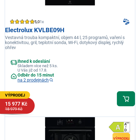
5,0
1x
Electrolux KVLBE09H
Vestavná trouba kompaktní, objem 44 l, 25 programů, vaření s
konektivitou, gril, teplotní sonda, Wi-Fi, dotykový displej, rychlý
ohřev
Ihned k odeslání
Skladem více než 5 ks.
U Vás již od 17.8.
Odběr do 15 minut
na 2 prodejnách
VÝPRODEJ
15 977 Kč
18 979 Kč