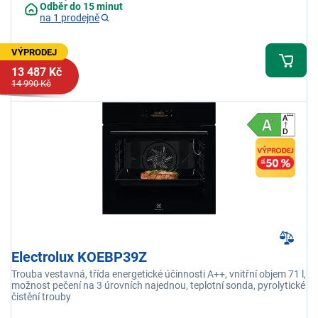
Odběr do 15 minut
na 1 prodejně
VÝPRODEJ
13 487 Kč
14 990 Kč
Electrolux KOEBP39Z
Trouba vestavná, třída energetické účinnosti A++, vnitřní objem 71 l,
možnost pečení na 3 úrovních najednou, teplotní sonda, pyrolytické
čistění trouby