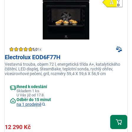
5,0
1x
Electrolux EOD6F77H
Vestavná trouba, objem 72 l, energetická třída A+, katalytického
čištění, LED displej, SteamBake, teplotní sonda, rychlý ohřev,
víceúrovňové pečení, gril, rozměry 59,4 X 59,6 X 56,9 cm
Ihned k odeslání
Skladem 1 ks.
U Vás již od 17.8.
Odběr do 15 minut
na 1 prodejně
12 290 Kč