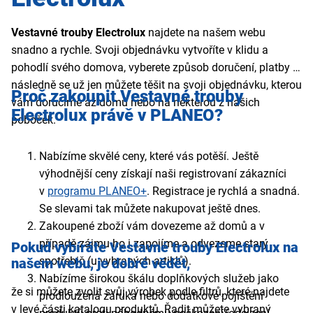
Vestavné trouby
Electrolux
najdete na našem webu
snadno a rychle. Svoji objednávku vytvoříte v klidu a
pohodlí svého domova, vyberete způsob doručení, platby a
následně se už jen můžete těšit na svoji objednávku, kterou
Proč zakoupit
Vestavné trouby
vám doručíme až domů nebo na některou z našich
Electrolux
právě v PLANEO?
poboček.
Nabízíme skvělé ceny, které vás potěší. Ještě
výhodnější ceny získají naši registrovaní zákazníci
v
programu PLANEO+
. Registrace je rychlá a snadná.
Se slevami tak můžete nakupovat ještě dnes.
Zakoupené zboží vám dovezeme až domů a v
případě zájmu ho i zapojíme a odvezeme starý
Pokud vybíráte
Vestavné trouby Electrolux
na
spotřebič (u vybraných artiklů).
našem webu,
je dobré vědět,
Nabízíme širokou škálu doplňkových služeb jako
že si můžete zvolit svůj výrobek podle filtrů, které najdete
prodloužená záruka nebo dodatkové pojištění
v levé části katalogu produktů. Řadit můžete vybraný