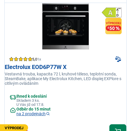
5,0
1x
Electrolux EOD6P77W X
Vestavná trouba, kapacita 72 l, kruhové těleso, teplotní sonda,
SteamBake, aplikace My Electrolux Kitchen, LED displej EXPlore s
citlivým ovládáním
Ihned k odeslání
Skladem 3 ks.
U Vás již od 17.8.
Odběr do 15 minut
na 2 prodejnách
VÝPRODEJ