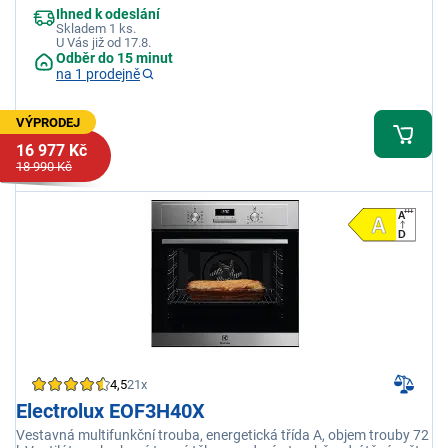
Ihned k odeslání
Skladem 1 ks.
U Vás již od 17.8.
Odběr do 15 minut
na 1 prodejně
VÝPRODEJ
16 977 Kč
18 990 Kč
4,5
21x
Electrolux EOF3H40X
Vestavná multifunkční trouba, energetická třída A, objem trouby 72