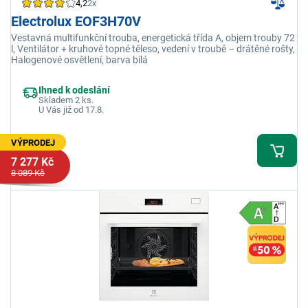
4,2
2x
Electrolux EOF3H70V
Vestavná multifunkční trouba, energetická třída A, objem trouby 72
l, Ventilátor + kruhové topné těleso, vedení v troubě – drátěné rošty,
Halogenové osvětlení, barva bílá
Ihned k odeslání
Skladem 2 ks.
U Vás již od 17.8.
VÝPRODEJ
7 277 Kč
8 089 Kč