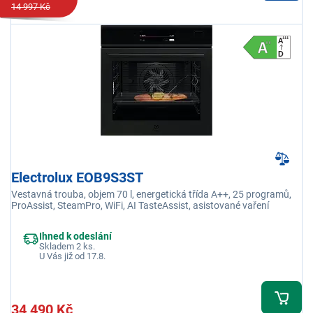
14 997 Kč
Electrolux EOB9S3ST
Vestavná trouba, objem 70 l, energetická třída A++, 25 programů,
ProAssist, SteamPro, WiFi, AI TasteAssist, asistované vaření
Ihned k odeslání
Skladem 2 ks.
U Vás již od 17.8.
34 490 Kč