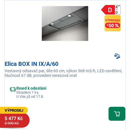
Elica BOX IN IX/A/60
Vestavný odsavač par, šíře 60 cm, výkon 368 m3/h, LED osvětlení,
hlučnost 67 dB, provedení nerezová ocel
Ihned k odeslání
Skladem 1 ks.
U Vás již od 17.8.
VÝPRODEJ
5 477 Kč
5 990 Kč