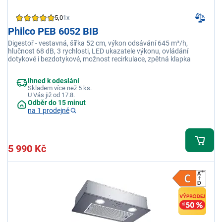
5,0
1x
Philco PEB 6052 BIB
Digestoř - vestavná, šířka 52 cm, výkon odsávání 645 m³/h,
hlučnost 68 dB, 3 rychlosti, LED ukazatele výkonu, ovládání
dotykové i bezdotykové, možnost recirkulace, zpětná klapka
Ihned k odeslání
Skladem více než 5 ks.
U Vás již od 17.8.
Odběr do 15 minut
na 1 prodejně
5 990 Kč