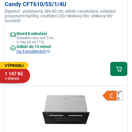
Candy CFT610/5S/1/4U
Digestoř - podstavná, šíře 60 cm, odtah i recirkulace, ovládání
posuvnými tlačítky, osvětlení LED, hliníkový filtr, uhlíkový filtr
součástí
Ihned k odeslání
Skladem více než 5 ks.
U Vás již od 17.8.
Odběr do 15 minut
na 3 prodejnách
VÝPRODEJ
1 147 Kč
1 290 Kč