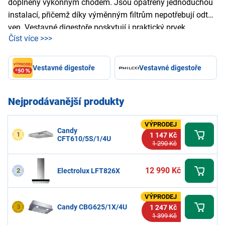
doplněný výkonným chodem. Jsou opatřeny jednoduchou
instalací, přičemž díky výměnným filtrům nepotřebují odtah
ven. Vestavné digestoře poskytují i praktický prvek
Číst více >>>
v podobě osvětlení. Výhodou je i jejich snadná údržba.
V naší nabídce nejsou výjimkou ani
komínové
nebo
podstavné digestoře
.
Vestavné digestoře
Vestavné digestoře
Nejprodávanější produkty
VÝPRODEJ
Candy
1
1 147 Kč
CFT610/5S/1/4U
1 290 Kč
12 990 Kč
2
Electrolux LFT826X
VÝPRODEJ
3
Candy CBG625/1X/4U
1 247 Kč
1 399 Kč