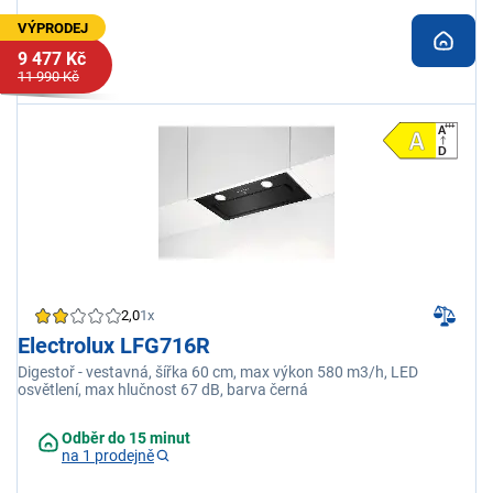
VÝPRODEJ
9 477 Kč
11 990 Kč
2,0
1x
Electrolux LFG716R
Digestoř - vestavná, šířka 60 cm, max výkon 580 m3/h, LED
osvětlení, max hlučnost 67 dB, barva černá
Odběr do 15 minut
na 1 prodejně