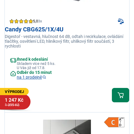
5,0
3x
Candy CBG625/1X/4U
Digestoř - vestavná, hlučnost 64 dB, odtah i recirkulace, ovládání
tlačítky, osvětlení LED, hliníkový filtr, uhlíkový filtr součástí, 3
rychlosti
Ihned k odeslání
Skladem více než 5 ks.
U Vás již od 17.8.
Odběr do 15 minut
na 1 prodejně
VÝPRODEJ
1 247 Kč
1 399 Kč