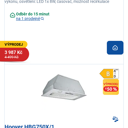
výkonu, osvětlení: LED 1x 8W, časovač, možnost recirkulace
Odběr do 15 minut
na 1 prodejně
VÝPRODEJ
3 987 Kč
4 499 Kč
Hoover HBG750X/1