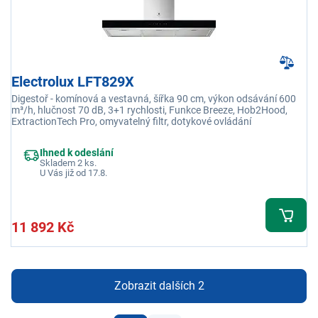
Electrolux LFT829X
Digestoř - komínová a vestavná, šířka 90 cm, výkon odsávání 600
m³/h, hlučnost 70 dB, 3+1 rychlosti, Funkce Breeze, Hob2Hood,
ExtractionTech Pro, omyvatelný filtr, dotykové ovládání
Ihned k odeslání
Skladem 2 ks.
U Vás již od 17.8.
11 892 Kč
Zobrazit dalších 2