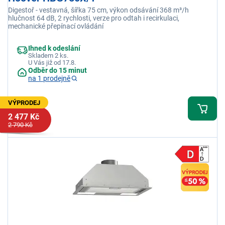
Digestoř - vestavná, šířka 75 cm, výkon odsávání 368 m³/h
hlučnost 64 dB, 2 rychlosti, verze pro odtah i recirkulaci,
mechanické přepínací ovládání
Ihned k odeslání
Skladem 2 ks.
U Vás již od 17.8.
Odběr do 15 minut
na 1 prodejně
VÝPRODEJ
2 477 Kč
2 790 Kč