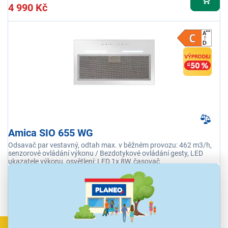
4 990 Kč
Amica SIO 655 WG
Odsavač par vestavný, odtah max. v běžném provozu: 462 m3/h,
senzorové ovládání výkonu / Bezdotykové ovládání gesty, LED
ukazatele výkonu, osvětlení: LED 1x 8W, časovač
Ihned k odeslání
Skladem 2 ks.
U Vás již od 17.8.
VÝPRODEJ