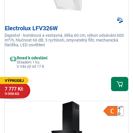
Electrolux LFV326W
Digestoř - komínová a vestavná, šířka 60 cm, výkon odsávání 600
m³/h, hlučnost 66 dB, 3 rychlosti, omyvatelný filtr, mechanická
tlačítka, LED osvětlení
Ihned k odeslání
Skladem 1 ks.
U Vás již od 17.8.
VÝPRODEJ
7 777 Kč
9 990 Kč