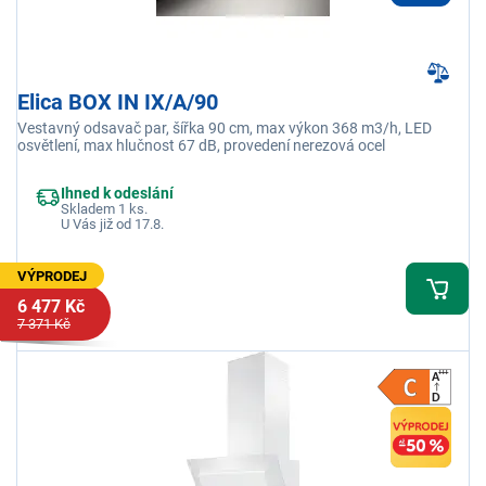
Elica BOX IN IX/A/90
Vestavný odsavač par, šířka 90 cm, max výkon 368 m3/h, LED
osvětlení, max hlučnost 67 dB, provedení nerezová ocel
Ihned k odeslání
Skladem 1 ks.
U Vás již od 17.8.
VÝPRODEJ
6 477 Kč
7 371 Kč