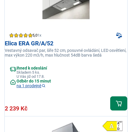
5,0
1x
Elica ERA GR/A/52
Vestavný odsavač par, šíře 52 cm, posuvné ovládání, LED osvětlení,
max výkon 220 m3/h, max hlučnost 54dB barva šedá
Ihned k odeslání
Skladem 5 ks.
U Vás již od 17.8.
Odběr do 15 minut
na 1 prodejně
2 239 Kč