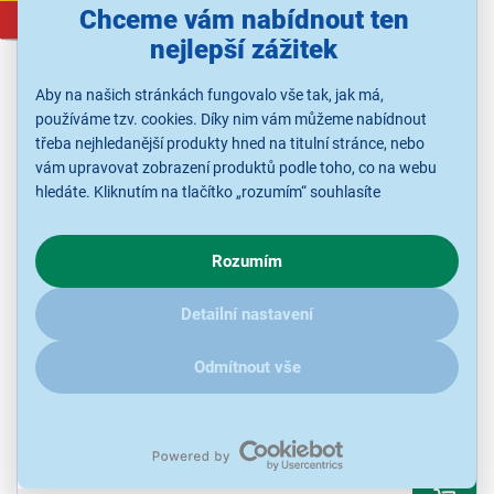
Chceme vám nabídnout ten
3 777 Kč
nejlepší zážitek
Aby na našich stránkách fungovalo vše tak, jak má,
používáme tzv. cookies. Díky nim vám můžeme nabídnout
třeba nejhledanější produkty hned na titulní stránce, nebo
vám upravovat zobrazení produktů podle toho, co na webu
hledáte. Kliknutím na tlačítko „rozumím“ souhlasíte
s využíváním cookies pro analytické účely a předáním údajů o
chování na webu pro zobrazení cílených reklam. Pokud vás
Rozumím
zajímají detaily, jak u nás s cookies a dalšími údaji pracujeme,
Philco PEB 6252 BIX
klikněte
sem
.
Detailní nastavení
Vestavný odsavač par, šíře 52 cm, tlačítkové ovládání, Osvětlení
LED pásky 2x 1,5 W, maximální výkon 620 m3/h, max hlučnost 67
dB, nerez provedení
Odmítnout vše
Ihned k odeslání
Skladem více než 5 ks.
U Vás již od 17.8.