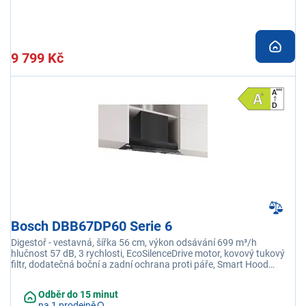
9 799 Kč
Bosch DBB67DP60 Serie 6
Digestoř - vestavná, šířka 56 cm, výkon odsávání 699 m³/h
hlučnost 57 dB, 3 rychlosti, EcoSilenceDrive motor, kovový tukový
filtr, dodatečná boční a zadní ochrana proti páře, Smart Hood
Automatic
Odběr do 15 minut
na 1 prodejně