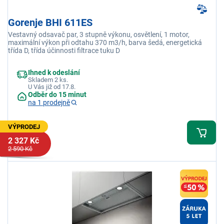
Gorenje BHI 611ES
Vestavný odsavač par, 3 stupně výkonu, osvětlení, 1 motor,
maximální výkon při odtahu 370 m3/h, barva šedá, energetická
třída D, třída účinnosti filtrace tuku D
Ihned k odeslání
Skladem 2 ks.
U Vás již od 17.8.
Odběr do 15 minut
na 1 prodejně
VÝPRODEJ
2 327 Kč
2 590 Kč