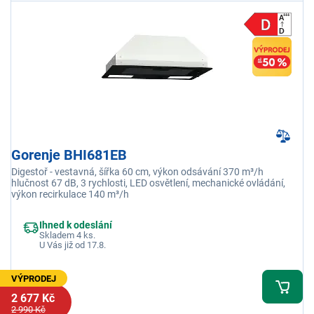
Gorenje BHI681EB
Digestoř - vestavná, šířka 60 cm, výkon odsávání 370 m³/h
hlučnost 67 dB, 3 rychlosti, LED osvětlení, mechanické ovládání,
výkon recirkulace 140 m³/h
Ihned k odeslání
Skladem 4 ks.
U Vás již od 17.8.
VÝPRODEJ
2 677 Kč
2 990 Kč