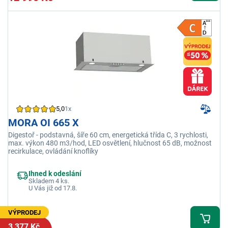
5,0
1x
MORA OI 665 X
Digestoř - podstavná, šíře 60 cm, energetická třída C, 3 rychlosti,
max. výkon 480 m3/hod, LED osvětlení, hlučnost 65 dB, možnost
recirkulace, ovládání knoflíky
Ihned k odeslání
Skladem 4 ks.
U Vás již od 17.8.
VÝPRODEJ
3 377 Kč