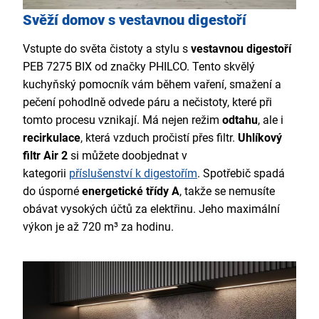
Svěží domov s vestavnou digestoří
Vstupte do světa čistoty a stylu s
vestavnou digestoří
PEB 7275 BIX od značky PHILCO. Tento skvělý
kuchyňský pomocník vám během vaření, smažení a
pečení pohodlně odvede páru a nečistoty, které při
tomto procesu vznikají. Má nejen režim
odtahu
, ale i
recirkulace
, která vzduch pročistí přes filtr.
Uhlíkový
filtr Air 2
si můžete doobjednat v
kategorii
příslušenství k digestořím
. Spotřebič spadá
do úsporné
energetické třídy A
, takže se nemusíte
obávat vysokých účtů za elektřinu. Jeho maximální
výkon je až 720 m³ za hodinu.