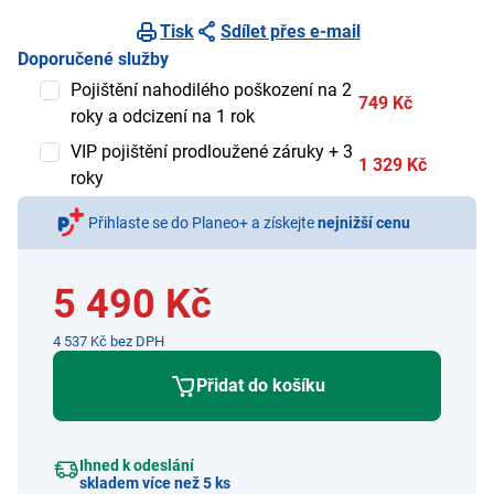
Tisk
Sdílet přes e-mail
Doporučené služby
Pojištění nahodilého poškození na 2
749 Kč
roky a odcizení na 1 rok
VIP pojištění prodloužené záruky + 3
1 329 Kč
roky
Přihlaste se do Planeo+ a získejte
nejnižší cenu
5 490 Kč
4 537 Kč bez DPH
Přidat do košíku
Ihned k odeslání
skladem více než 5 ks