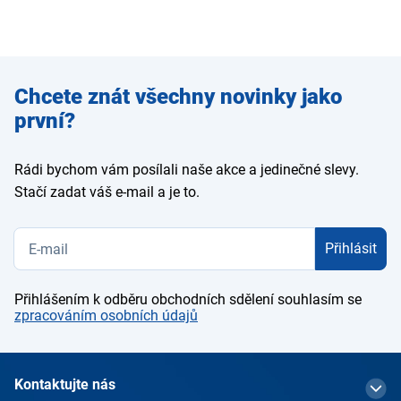
Zadejte
Chcete znát všechny novinky jako
e-mail
první?
Rádi bychom vám posílali naše akce a jedinečné slevy.
Stačí zadat váš e-mail a je to.
Přihlásit
Přihlášením k odběru obchodních sdělení souhlasím se
zpracováním osobních údajů
Kontaktujte nás