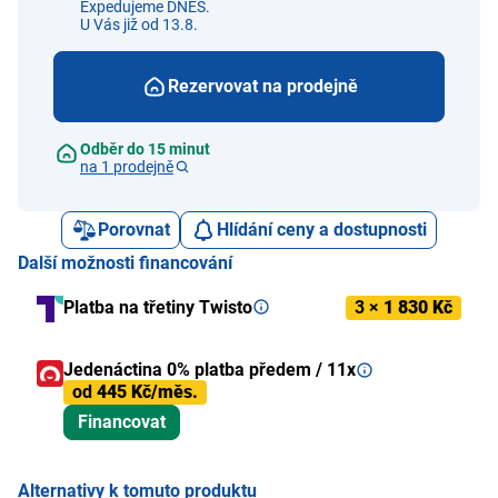
Expedujeme DNES.
U Vás již od 13.8.
Rezervovat na prodejně
Odběr do 15 minut
na 1 prodejně
Porovnat
Hlídání ceny a dostupnosti
Další možnosti financování
Platba na třetiny Twisto
3 ×
1 830 Kč
Jedenáctina 0% platba předem / 11x
od
445 Kč/měs.
Financovat
Alternativy k tomuto produktu