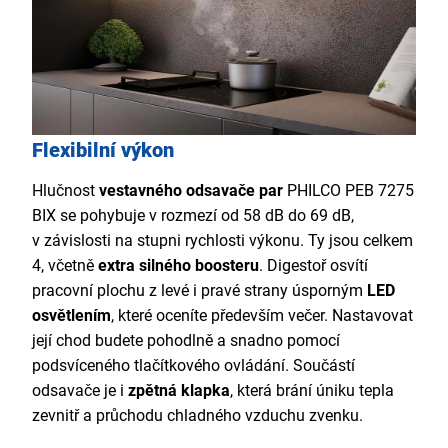
Flexibilní výkon
Hlučnost
vestavného odsavače par
PHILCO PEB 7275
BIX se pohybuje v rozmezí od 58 dB do 69 dB,
v závislosti na stupni rychlosti výkonu. Ty jsou celkem
4, včetně
extra silného boosteru
. Digestoř osvítí
pracovní plochu z levé i pravé strany úsporným
LED
osvětlením
, které oceníte především večer. Nastavovat
její chod budete pohodlně a snadno pomocí
podsvíceného tlačítkového ovládání. Součástí
odsavače je i
zpětná klapka
, která brání úniku tepla
zevnitř a průchodu chladného vzduchu zvenku.