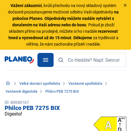
Vážení zákazníci
, kvůli přechodu na nový skladový systém
dočasně pozastavujeme možnost odběru Vaší objednávky
na
pobočce Planeo
.
Objednávky
můžete nadále vytvářet s
doručením na Vaši adresu nebo do boxu
. Pokud je zboží
skladem přímo na prodejně, můžete si ho i nadále
rezervovat
hned a vyzvednout už do 15 minut
.
Děkujeme
za trpělivost a
věříme, že nám zachováte přízeň i nadále.
Velké domácí spotřebiče
Vestavné spotřebiče
Vestavné digestoře
Philco PEB 7275 BIX
ID: 40040167
Philco PEB 7275 BIX
Digestoř