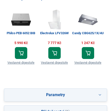
Philco PEB 6052 BIB
Electrolux LFV326W
Candy CBG625/1X/4U
G
5 990 Kč
7 777 Kč
1 247 Kč
Vestavné digestoře
Vestavné digestoře
Vestavné digestoře
Ve
Parametry