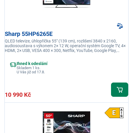
Sharp 55HP6265E
QLED televize, úhlopříčka 55" (139 cm), rozlišení 3840 x 2160,
audiosoustava s výkonem 2× 12 W, operační systém Google TV, 4×
HDMI, 2× USB, VESA 400 × 300, Netflix, YouTube, Google Play,
Oneplay
Ihned k odeslání
Skladem 1 ks.
U Vás již od 17.8.
10 990 Kč