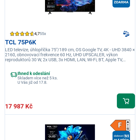
4,7
55x
TCL 75P6K
LED televize, úhlopříčka 75"/189 cm, OS Google TV, 4K - UHD 3840 ×
2160, obnovovací frekvence 60 Hz, UHD UPSCALER, výkon
reproduktorů 30 W, 2x USB, 3x HDMI, LAN, Wi-Fi, BT, Apple TV,
Netflix, Disney+
Ihned k odeslání
Skladem více než 5 ks.
U Vás již od 17.8.
17 987 Kč