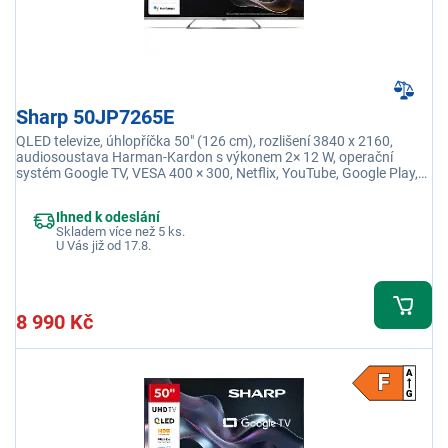
Sharp 50JP7265E
QLED televize, úhlopříčka 50" (126 cm), rozlišení 3840 x 2160,
audiosoustava Harman-Kardon s výkonem 2× 12 W, operační
systém Google TV, VESA 400 × 300, Netflix, YouTube, Google Play,
Oneplay
Ihned k odeslání
Skladem více než 5 ks.
U Vás již od 17.8.
8 990 Kč