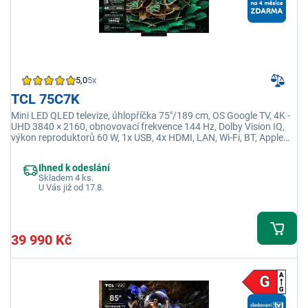
5,0
5x
TCL 75C7K
Mini LED QLED televize, úhlopříčka 75"/189 cm, OS Google TV, 4K -
UHD 3840 × 2160, obnovovací frekvence 144 Hz, Dolby Vision IQ,
výkon reproduktorů 60 W, 1x USB, 4x HDMI, LAN, Wi-Fi, BT, Apple
TV, Disney+
Ihned k odeslání
Skladem 4 ks.
U Vás již od 17.8.
39 990 Kč