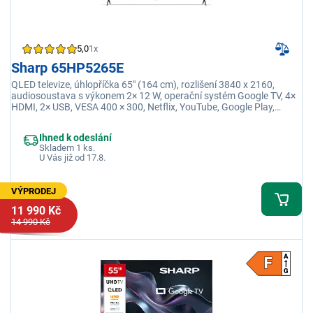
5,0
1x
Sharp 65HP5265E
QLED televize, úhlopříčka 65" (164 cm), rozlišení 3840 x 2160,
audiosoustava s výkonem 2× 12 W, operační systém Google TV, 4×
HDMI, 2× USB, VESA 400 × 300, Netflix, YouTube, Google Play,
Oneplay
Ihned k odeslání
Skladem 1 ks.
U Vás již od 17.8.
VÝPRODEJ
11 990 Kč
14 990 Kč