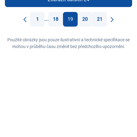
1
...
18
19
20
21
Předchozí
Další
Použité obrázky jsou pouze ilustrativní a technické specifikace se
mohou v průběhu času změnit bez předchozího upozornění.