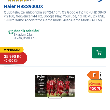
Haier H98S900UX
QLED televize, úhlopříčka 98"/247 cm, OS Google TV, 4K - UHD 3840
× 2160, frekvence 144 Hz, Google Play, YouTube, 4 x HDMI, 2 x USB,
144Hz Game Accelerator, Game mode, Auto Game Mode (ALLM)
Ihned k odeslání
Skladem 2 ks.
U Vás již od 17.8.
VÝPRODEJ
35 990 Kč
40 490 Kč