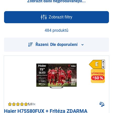
Zobrazit další nejprodávanější...
Zobrazit filtry
484 produktů
Řazení: Dle doporučení
5,0
3x
Haier H75S80FUX + Fritéza ZDARMA