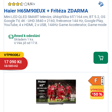
3,5
2x
Haier H65M90EUX + Fritéza ZDARMA
Mini LED QLED SMART televize, úhlopříčka 65"/164 cm, BT 5.2, OS
Google TV, 4K - UHD 3840 × 2160, frekvence 144 Hz, Google Play,
YouTube, 4 x HDMI, 2 x USB, 144Hz Game Accelerator, Game mode
Ihned k odeslání
Skladem 1 ks.
U Vás již od 17.8.
VÝPRODEJ
17 090 Kč
18 989 Kč