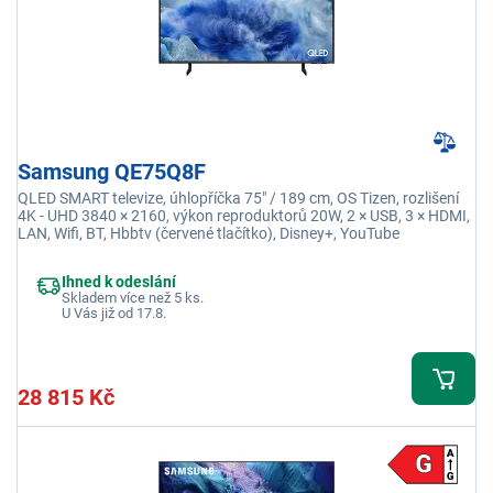
Samsung QE75Q8F
QLED SMART televize, úhlopříčka 75" / 189 cm, OS Tizen, rozlišení
4K - UHD 3840 × 2160, výkon reproduktorů 20W, 2 × USB, 3 × HDMI,
LAN, Wifi, BT, Hbbtv (červené tlačítko), Disney+, YouTube
Ihned k odeslání
Skladem více než 5 ks.
U Vás již od 17.8.
28 815 Kč