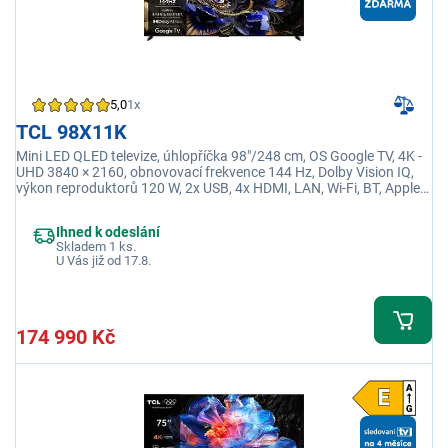
5,0
1x
TCL 98X11K
Mini LED QLED televize, úhlopříčka 98"/248 cm, OS Google TV, 4K -
UHD 3840 × 2160, obnovovací frekvence 144 Hz, Dolby Vision IQ,
výkon reproduktorů 120 W, 2x USB, 4x HDMI, LAN, Wi-Fi, BT, Apple
TV, Disney+
Ihned k odeslání
Skladem 1 ks.
U Vás již od 17.8.
174 990 Kč