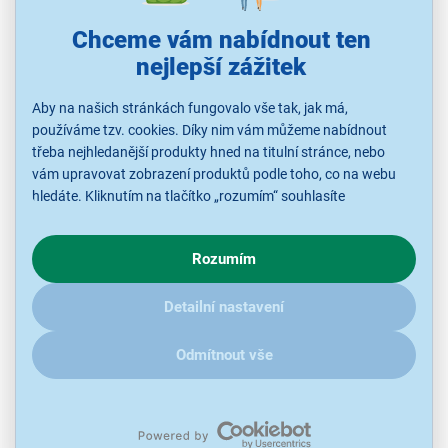
Chceme vám nabídnout ten
nejlepší zážitek
Aby na našich stránkách fungovalo vše tak, jak má,
Hisense 100U8Q
používáme tzv. cookies. Díky nim vám můžeme nabídnout
Mini LED SMART televize, úhlopříčka 100"/253 cm, OS VIDAA,
třeba nejhledanější produkty hned na titulní stránce, nebo
rozlišení 4K - UHD 3840 × 2160 (165Hz), Dolby Vision IQ, AI HDR
vám upravovat zobrazení produktů podle toho, co na webu
Upscaler, 288Hz Game Accelerator, AMD FreeSync Premium Pro,
Auto Game (VESA)1000 × 600
hledáte. Kliknutím na tlačítko „rozumím“ souhlasíte
s využíváním cookies pro analytické účely a předáním údajů o
Ihned k odeslání
Skladem 1 ks.
chování na webu pro zobrazení cílených reklam. Pokud vás
U Vás již od 17.8.
Rozumím
zajímají detaily, jak u nás s cookies a dalšími údaji pracujeme,
klikněte
sem
.
Detailní nastavení
99 990 Kč
Odmítnout vše