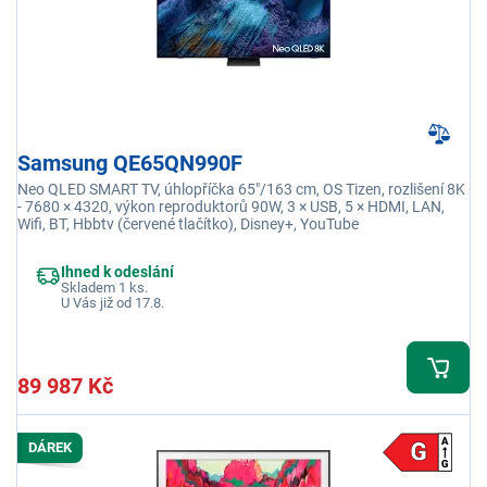
Samsung QE65QN990F
Neo QLED SMART TV, úhlopříčka 65"/163 cm, OS Tizen, rozlišení 8K
- 7680 × 4320, výkon reproduktorů 90W, 3 × USB, 5 × HDMI, LAN,
Wifi, BT, Hbbtv (červené tlačítko), Disney+, YouTube
Ihned k odeslání
Skladem 1 ks.
U Vás již od 17.8.
89 987 Kč
DÁREK