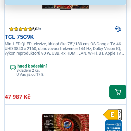
5,0
3x
TCL 75C9K
Mini LED QLED televize, úhlopříčka 75"/189 cm, OS Google TV, 4K -
UHD 3840 × 2160, obnovovací frekvence 144 Hz, Dolby Vision IQ,
výkon reproduktorů 90 W, USB, 4x HDMI, LAN, Wi-Fi, BT, Apple TV,
Disney+
Ihned k odeslání
Skladem 2 ks.
U Vás již od 17.8.
47 987 Kč