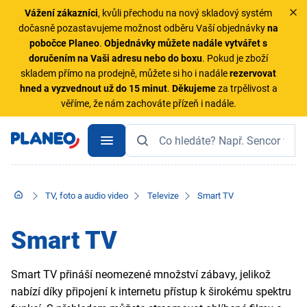
Vážení zákazníci
, kvůli přechodu na nový skladový systém
dočasně pozastavujeme možnost odběru Vaší objednávky
na
pobočce Planeo
.
Objednávky
můžete nadále vytvářet s
doručením na Vaši adresu nebo do boxu
. Pokud je zboží
skladem přímo na prodejně, můžete si ho i nadále
rezervovat
hned a vyzvednout už do 15 minut
.
Děkujeme
za trpělivost a
věříme, že nám zachováte přízeň i nadále.
TV, foto a audio video
Televize
Smart TV
Smart TV
Smart TV přináší neomezené množství zábavy, jelikož
nabízí díky připojení k internetu přístup k širokému spektru