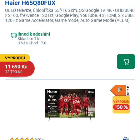
Haier H65Q80FUX
QLED televize, úhlopříčka 65"/165 cm, OS Google TV, 4K - UHD 3840
× 2160, frekvence 120 Hz, Google Play, YouTube, 4 x HDMI, 2 x USB,
120Hz Game Accelerator, Game mode, Auto Game Mode (ALLM)
Ihned k odeslání
Skladem 1 ks.
U Vás již od 17.8.
VÝPRODEJ
11 690 Kč
12 790 Kč
5,0
1x