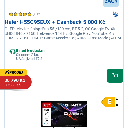
5,0
1x
Haier H55C95EUX + Cashback 5 000 Kč
OLED televize, úhlopříčka 55"/139 cm, BT 5.2, OS Google TV, 4K -
UHD 3840 × 2160, frekvence 144 Hz, Google Play, YouTube, 4 x
HDMI, 2 x USB, 144Hz Game Accelerator, Auto Game Mode (ALLM),
Game mode, VRR
Ihned k odeslání
Skladem 2 ks.
U Vás již od 17.8.
VÝPRODEJ
28 790 Kč
39 988 Kč