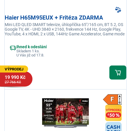
Haier H65M95EUX + Fritéza ZDARMA
Mini LED QLED SMART televize, úhlopříčka 65"/165 cm, BT 5.2, OS
Google TV, 4K - UHD 3840 × 2160, frekvence 144 Hz, Google Play,
YouTube, 4 x HDMI, 2 x USB, 144Hz Game Accelerator, Game mode
Ihned k odeslání
Skladem 1 ks.
U Vás již od 17.8.
VÝPRODEJ
19 990 Kč
27 766 Kč