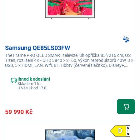
Samsung QE85LS03FW
The Frame PRO QLED SMART televize, úhlopříčka 85"/216 cm, OS
Tizen, rozlišení 4K - UHD 3840 × 2160, výkon reproduktorů 40W, 3 ×
USB, 5 x HDMI, LAN, Wifi, BT, Hbbtv (červené tlačítko), Disney+,
YouTube
Ihned k odeslání
Skladem 1 ks.
U Vás již od 17.8.
59 990 Kč