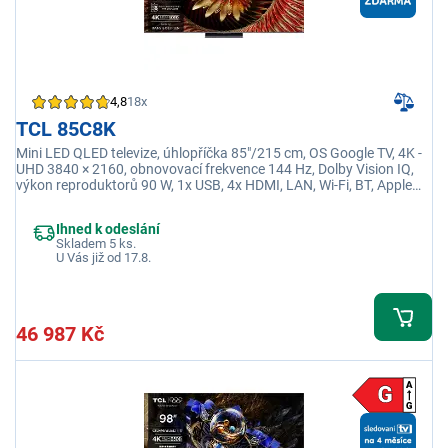
4,8
18x
TCL 85C8K
Mini LED QLED televize, úhlopříčka 85"/215 cm, OS Google TV, 4K -
UHD 3840 × 2160, obnovovací frekvence 144 Hz, Dolby Vision IQ,
výkon reproduktorů 90 W, 1x USB, 4x HDMI, LAN, Wi-Fi, BT, Apple
TV, Netflix
Ihned k odeslání
Skladem 5 ks.
U Vás již od 17.8.
46 987 Kč