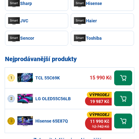
Sharp
Hisense
JVC
Haier
Sencor
Toshiba
Nejprodávanější produkty
15 990 Kč
1
TCL 55C69K
VÝPRODEJ
2
LG OLED55C56LB
19 987 Kč
VÝPRODEJ
3
Hisense 65E87Q
11 990 Kč
12 742 Kč