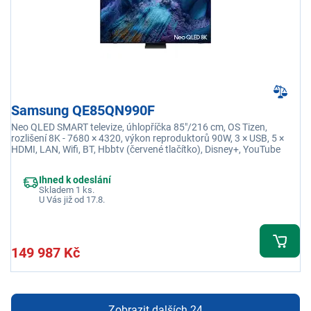
Samsung QE85QN990F
Neo QLED SMART televize, úhlopříčka 85"/216 cm, OS Tizen,
rozlišení 8K - 7680 × 4320, výkon reproduktorů 90W, 3 × USB, 5 ×
HDMI, LAN, Wifi, BT, Hbbtv (červené tlačítko), Disney+, YouTube
Ihned k odeslání
Skladem 1 ks.
U Vás již od 17.8.
149 987 Kč
Zobrazit dalších 24