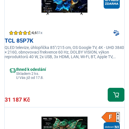
4,6
51x
TCL 85P7K
QLED televize, úhlopříčka 85"/215 cm, OS Google TV, 4K - UHD 3840
× 2160, obnovovací frekvence 60 Hz, DOLBY VISION, výkon
reproduktorů 40 W, 2x USB, 3x HDMI, LAN, Wi-Fi, BT, Apple TV,
Netflix, Disney+
Ihned k odeslání
Skladem 2 ks.
U Vás již od 17.8.
31 187 Kč