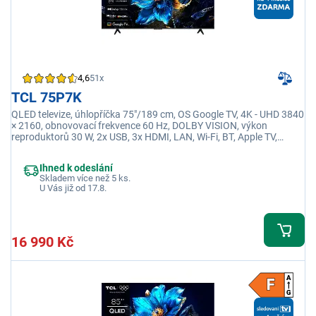
4,6
51x
TCL 75P7K
QLED televize, úhlopříčka 75"/189 cm, OS Google TV, 4K - UHD 3840
× 2160, obnovovací frekvence 60 Hz, DOLBY VISION, výkon
reproduktorů 30 W, 2x USB, 3x HDMI, LAN, Wi-Fi, BT, Apple TV,
Netflix, Disney+
Ihned k odeslání
Skladem více než 5 ks.
U Vás již od 17.8.
16 990 Kč