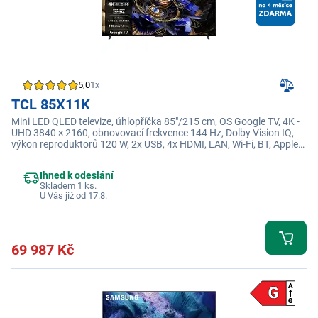
5,0
1x
TCL 85X11K
Mini LED QLED televize, úhlopříčka 85"/215 cm, OS Google TV, 4K -
UHD 3840 × 2160, obnovovací frekvence 144 Hz, Dolby Vision IQ,
výkon reproduktorů 120 W, 2x USB, 4x HDMI, LAN, Wi-Fi, BT, Apple
TV, Disney+
Ihned k odeslání
Skladem 1 ks.
U Vás již od 17.8.
69 987 Kč