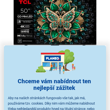
Mini LED SMART televize 50" TCL
50C69K černá
obrazovka 50" (127 cm) s rozlišením 4K
Chceme vám nabídnout ten
(3840 × 2160)
nejlepší zážitek
technologie QD-Mini LED
HDR10+, precizní stmívání se 180 zónami
Aby na našich stránkách fungovalo vše tak, jak má,
používáme tzv. cookies. Díky nim vám můžeme nabídnout
obnovovací frekvence 144 Hz
třeba nejhledanější produkty hned na titulní stránce, nebo