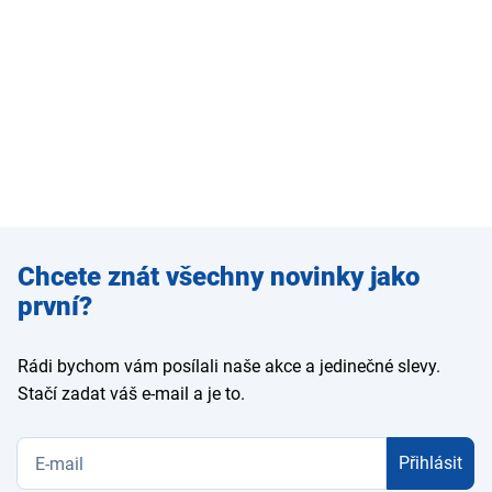
Zadejte
Chcete znát všechny novinky jako
e-mail
první?
Rádi bychom vám posílali naše akce a jedinečné slevy.
Stačí zadat váš e-mail a je to.
Přihlásit