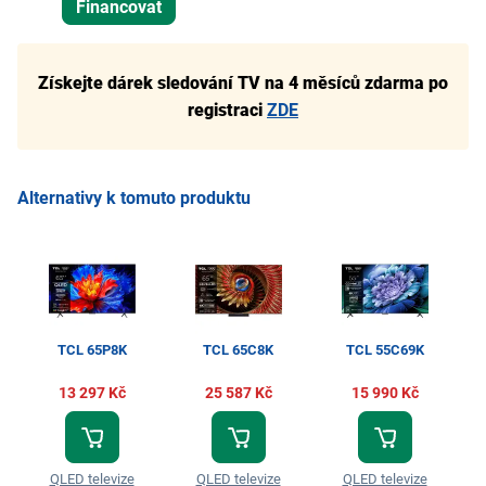
Financovat
Získejte dárek sledování TV na 4 měsíců zdarma po
registraci
ZDE
Alternativy k tomuto produktu
TCL 65P8K
TCL 65C8K
TCL 55C69K
13 297 Kč
25 587 Kč
15 990 Kč
QLED televize
QLED televize
QLED televize