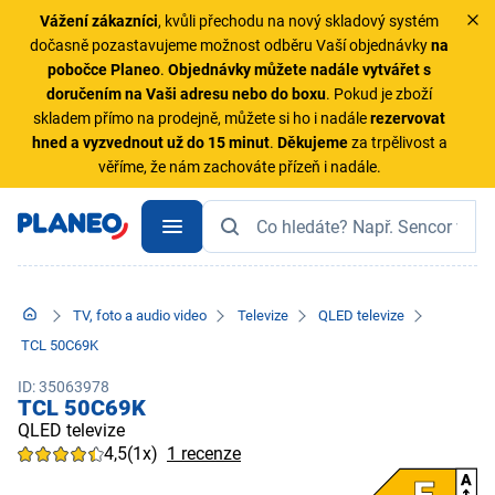
Vážení zákazníci
, kvůli přechodu na nový skladový systém
dočasně pozastavujeme možnost odběru Vaší objednávky
na
pobočce Planeo
.
Objednávky
můžete nadále vytvářet s
doručením na Vaši adresu nebo do boxu
. Pokud je zboží
skladem přímo na prodejně, můžete si ho i nadále
rezervovat
hned a vyzvednout už do 15 minut
.
Děkujeme
za trpělivost a
věříme, že nám zachováte přízeň i nadále.
TV, foto a audio video
Televize
QLED televize
TCL 50C69K
ID: 35063978
TCL 50C69K
QLED televize
4,5
(1x)
1 recenze