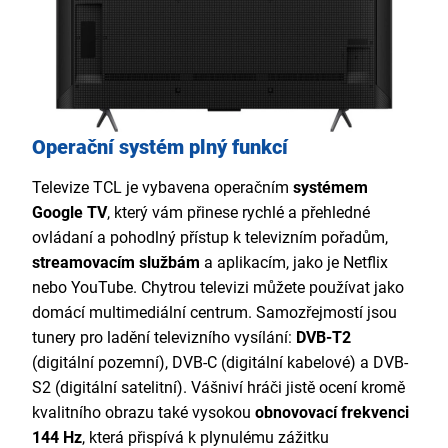
Operační systém plný funkcí
Televize TCL je vybavena operačním
systémem
Google TV
, který vám přinese rychlé a přehledné
ovládaní a pohodlný přístup k televizním pořadům,
streamovacím službám
a aplikacím, jako je Netflix
nebo YouTube. Chytrou televizi můžete používat jako
domácí multimediální centrum. Samozřejmostí jsou
tunery pro ladění televizního vysílání:
DVB-T2
(digitální pozemní), DVB-C (digitální kabelové) a DVB-
S2 (digitální satelitní). Vášniví hráči jistě ocení kromě
kvalitního obrazu také vysokou
obnovovací frekvenci
144 Hz
, která přispívá k plynulému zážitku