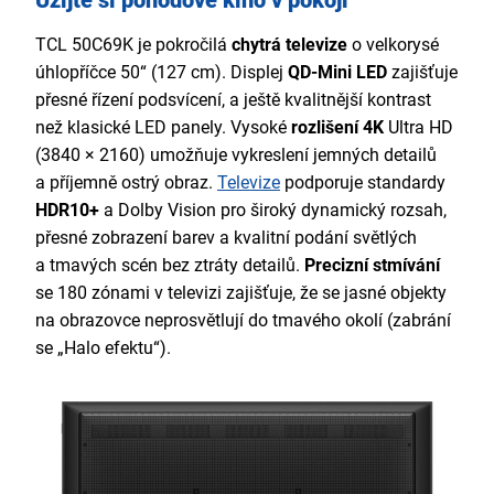
TCL 50C69K je pokročilá
chytrá televize
o velkorysé
úhlopříčce 50“ (127 cm). Displej
QD-Mini LED
zajišťuje
přesné řízení podsvícení, a ještě kvalitnější kontrast
než klasické LED panely. Vysoké
rozlišení 4K
Ultra HD
(3840 × 2160) umožňuje vykreslení jemných detailů
a příjemně ostrý obraz.
Televize
podporuje standardy
HDR10+
a Dolby Vision pro široký dynamický rozsah,
přesné zobrazení barev a kvalitní podání světlých
a tmavých scén bez ztráty detailů.
Precizní stmívání
se 180 zónami v televizi zajišťuje, že se jasné objekty
na obrazovce neprosvětlují do tmavého okolí (zabrání
se „Halo efektu“).