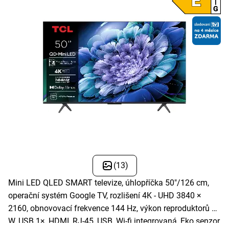
(13)
Mini LED QLED SMART televize, úhlopříčka 50"/126 cm,
operační systém Google TV, rozlišení 4K - UHD 3840 ×
2160, obnovovací frekvence 144 Hz, výkon reproduktorů 30
W, USB 1×, HDMI, RJ-45, USB, Wi-fi integrovaná, Eko senzor