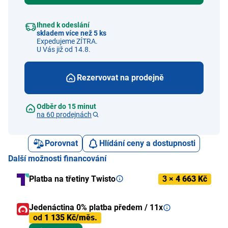
Ihned k odeslání
skladem více než 5 ks
Expedujeme ZÍTRA.
U Vás již od 14.8.
Rezervovat na prodejně
Odběr do 15 minut
na 60 prodejnách
Porovnat
Hlídání ceny a dostupnosti
Další možnosti financování
Platba na třetiny Twisto
3 ×
4 663 Kč
Jedenáctina 0% platba předem / 11x
od
1 135 Kč/měs.