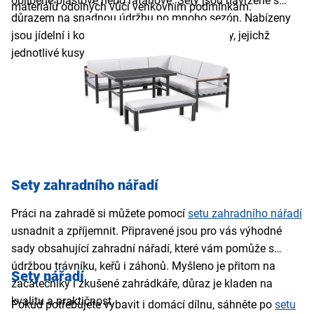
oblíbené plastové nebo ratanové. Sety jsou navržené s
materiálů odolných vůči venkovním podmínkám.
důrazem na snadnou údržbu po mnoho sezón. Nabízeny
jsou jídelní i kompaktnější balkonové sestavy, jejichž
jednotlivé kusy k sobě dokonale ladí.
Sety zahradního nářadí
Práci na zahradě si můžete pomocí
setu zahradního nářadí
usnadnit a zpříjemnit. Připravené jsou pro vás výhodné
sady obsahující zahradní nářadí, které vám pomůže s
údržbou trávníku, keřů i záhonů. Myšleno je přitom na
Sety nářadí
začátečníky i zkušené zahrádkáře, důraz je kladen na
kvalitu a praktičnost.
Pokud potřebujete vybavit i domácí dílnu, sáhněte po
setu