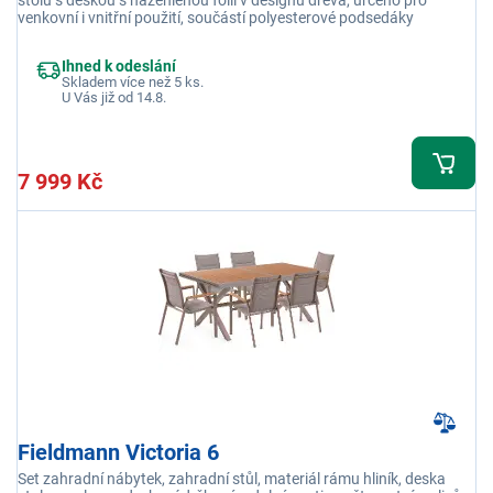
stolu s deskou s nažehlenou fólií v designu dřeva, určeno pro
venkovní i vnitřní použití, součástí polyesterové podsedáky
Ihned k odeslání
Skladem více než 5 ks.
U Vás již od 14.8.
7 999 Kč
Fieldmann Victoria 6
Set zahradní nábytek, zahradní stůl, materiál rámu hliník, deska