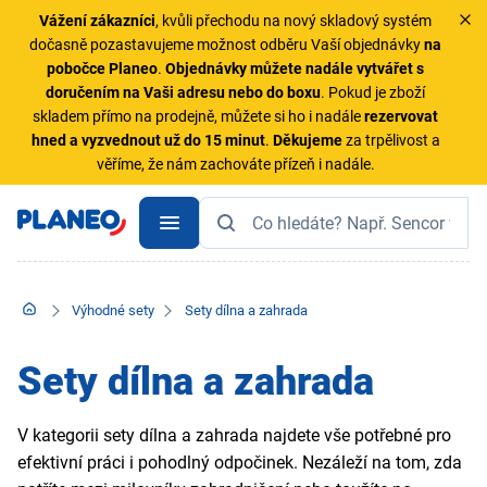
Vážení zákazníci
, kvůli přechodu na nový skladový systém
dočasně pozastavujeme možnost odběru Vaší objednávky
na
pobočce Planeo
.
Objednávky
můžete nadále vytvářet s
doručením na Vaši adresu nebo do boxu
. Pokud je zboží
skladem přímo na prodejně, můžete si ho i nadále
rezervovat
hned a vyzvednout už do 15 minut
.
Děkujeme
za trpělivost a
věříme, že nám zachováte přízeň i nadále.
Výhodné sety
Sety dílna a zahrada
Sety dílna a zahrada
V kategorii sety dílna a zahrada najdete vše potřebné pro
efektivní práci i pohodlný odpočinek. Nezáleží na tom, zda