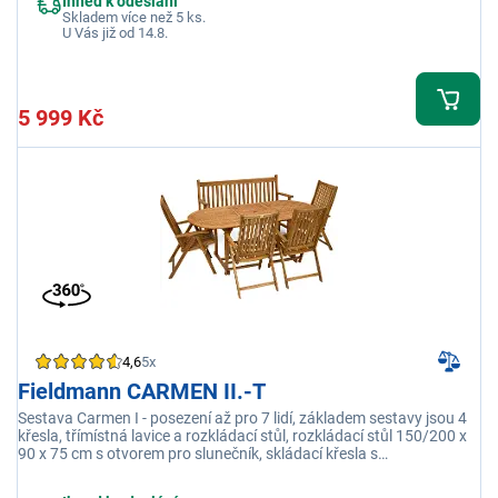
Ihned k odeslání
Skladem více než 5 ks.
U Vás již od 14.8.
5 999 Kč
4,6
5x
Fieldmann CARMEN II.-T
Sestava Carmen I - posezení až pro 7 lidí, základem sestavy jsou 4
křesla, třímístná lavice a rozkládací stůl, rozkládací stůl 150/200 x
90 x 75 cm s otvorem pro slunečník, skládací křesla s
polohovatelnou opěrkou zad a područkami 71x56x108 cm,
pohodlná třímístná lavice s opěrkou zad 61x150x90 cm, vyrobeno z