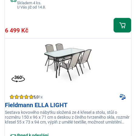
Skladem 4 ks.
U Vás již od 14.8.
6 499 Kč
5,0
1x
Fieldmann ELLA LIGHT
Sestava kovového nábytku složená ze 4 křesel a stolu, stůl o
rozměru 150 x 96 x 71 cm s deskou z čirého tvrzeného skla, rozměr
křesel 55 x 73 x 94 cm, výplň z umělé textílie, možnost umístění
slunečníku, vhodné pro venkovní i vnitřní použití
Ihned k odeslání