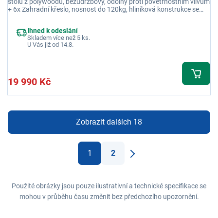
stolu z polywoodu, bezúdržbový, odolný proti povětrnostním vlivům
+ 6x Zahradní křeslo, nosnost do 120kg, hliníková konstrukce se
sedákem z umělé tkaniny, područky z dřevo-plastu, syntetické
tkania ve 2 vrstvách
Ihned k odeslání
Skladem více než 5 ks.
U Vás již od 14.8.
19 990 Kč
Zobrazit dalších 18
1
2
Další
Použité obrázky jsou pouze ilustrativní a technické specifikace se
mohou v průběhu času změnit bez předchozího upozornění.