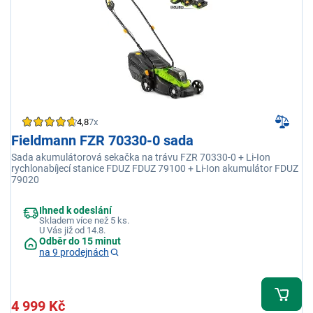
4,8
7x
Fieldmann FZR 70330-0 sada
Sada akumulátorová sekačka na trávu FZR 70330-0 + Li-Ion
rychlonabíjecí stanice FDUZ FDUZ 79100 + Li-Ion akumulátor FDUZ
79020
Ihned k odeslání
Skladem více než 5 ks.
U Vás již od 14.8.
Odběr do 15 minut
na 9 prodejnách
4 999 Kč