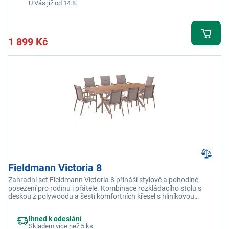
U Vás již od 14.8.
1 899 Kč
Fieldmann Victoria 8
Zahradní set Fieldmann Victoria 8 přináší stylové a pohodlné
posezení pro rodinu i přátele. Kombinace rozkládacího stolu s
deskou z polywoodu a šesti komfortních křesel s hliníkovou
konstrukcí vytváří praktický a elegantní nábytek pro každou
zahradu či terasu.
Ihned k odeslání
Skladem více než 5 ks.