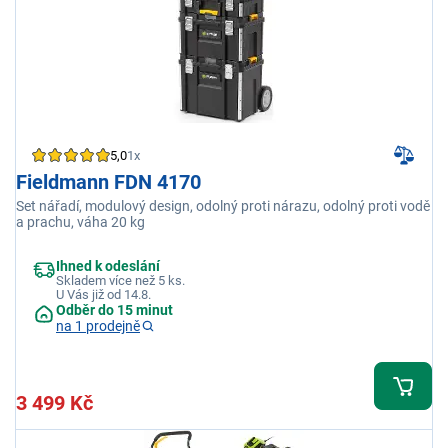
5,0
1x
Fieldmann FDN 4170
Set nářadí, modulový design, odolný proti nárazu, odolný proti vodě
a prachu, váha 20 kg
Ihned k odeslání
Skladem více než 5 ks.
U Vás již od 14.8.
Odběr do 15 minut
na 1 prodejně
3 499 Kč