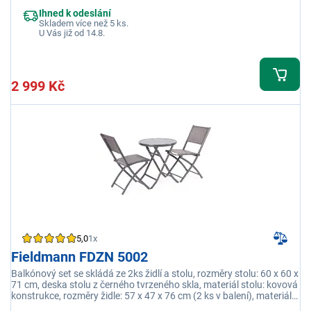
Ihned k odeslání
Skladem více než 5 ks.
U Vás již od 14.8.
2 999 Kč
5,0
1x
Fieldmann FDZN 5002
Balkónový set se skládá ze 2ks židlí a stolu, rozměry stolu: 60 x 60 x
71 cm, deska stolu z černého tvrzeného skla, materiál stolu: kovová
konstrukce, rozměry židle: 57 x 47 x 76 cm (2 ks v balení), materiál
židle: ocelová konstrukce, nosnost židle 100 kg, pro venkovní i