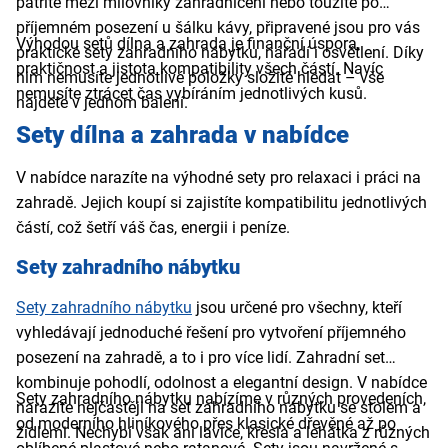
patříte mezi milovníky zahradničení nebo toužíte po
příjemném posezení u šálku kávy, připravené jsou pro vás
Výhodou setů dílna a zahrada je finanční úspora,
praktické sety zahradního nábytku, nářadí i osvětlení. Díky
praktičnost a jistota kompatibility všech částí. Navíc
nim nemusíte jednotlivé položky složitě hledat – vše
nemusíte ztrácet čas vybíráním jednotlivých kusů.
najdete v jednom balení.
Sety dílna a zahrada v nabídce
V nabídce narazíte na výhodné sety pro relaxaci i práci na
zahradě. Jejich koupí si zajistíte kompatibilitu jednotlivých
částí, což šetří váš čas, energii i peníze.
Sety zahradního nábytku
Sety zahradního nábytku
jsou určené pro všechny, kteří
vyhledávají jednoduché řešení pro vytvoření příjemného
posezení na zahradě, a to i pro více lidí. Zahradní set
kombinuje pohodlí, odolnost a elegantní design. V nabídce
Sety zahradního nábytku nabízíme v různých provedeních,
narazíte nejčastěji na set zahradního nábytku se stolem a
od moderního hliníkového přes klasické dřevěné až po
židlemi. Nechybí však ani lavice, křesla a lehátka z různých