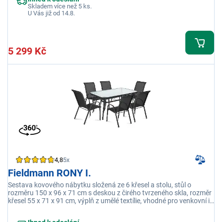
Skladem více než 5 ks.
U Vás již od 14.8.
5 299 Kč
4,8
5x
Fieldmann RONY I.
Sestava kovového nábytku složená ze 6 křesel a stolu, stůl o
rozměru 150 x 96 x 71 cm s deskou z čirého tvrzeného skla, rozměr
křesel 55 x 71 x 91 cm, výplň z umělé textílie, vhodné pro venkovní i
vnitřní použití