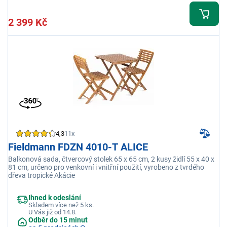
2 399 Kč
4,3
11x
Fieldmann FDZN 4010-T ALICE
Balkonová sada, čtvercový stolek 65 x 65 cm, 2 kusy židlí 55 x 40 x
81 cm, určeno pro venkovní i vnitřní použití, vyrobeno z tvrdého
dřeva tropické Akácie
Ihned k odeslání
Skladem více než 5 ks.
U Vás již od 14.8.
Odběr do 15 minut