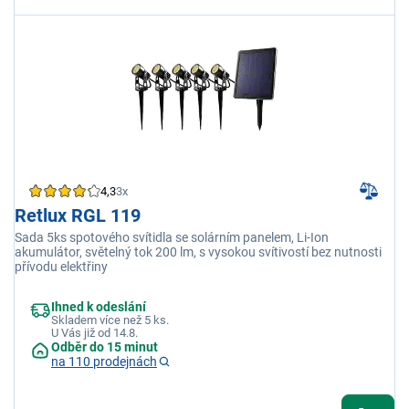
4,3
3x
Retlux RGL 119
Sada 5ks spotového svítidla se solárním panelem, Li-Ion
akumulátor, světelný tok 200 lm, s vysokou svítivostí bez nutnosti
přívodu elektřiny
Ihned k odeslání
Skladem více než 5 ks.
U Vás již od 14.8.
Odběr do 15 minut
na 110 prodejnách