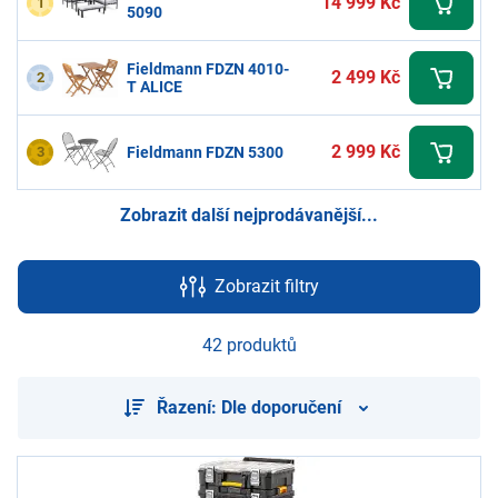
14 999 Kč
1
5090
Fieldmann FDZN 4010-
2 499 Kč
2
T ALICE
2 999 Kč
3
Fieldmann FDZN 5300
Zobrazit další nejprodávanější...
Zobrazit filtry
42 produktů
Řazení: Dle doporučení