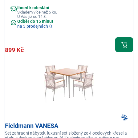
elastická syntetická tkanina, pásek na suchý zip k uchycení na
Ihned k odeslání
zápěstí, velikost 10/ XL
Skladem více než 5 ks.
U Vás již od 14.8.
Odběr do 15 minut
na 3 prodejnách
899 Kč
Fieldmann VANESA
Set zahradní nábytek, luxusní set složený ze 4 ocelových křesel a