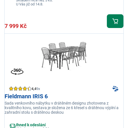
Skladem více než 5 ks.
U Vás již od 14.8.
7 999 Kč
4,4
9x
Fieldmann IRIS 6
Sada venkovního nábytku v drátěném designu zhotovena z
kvalitního kovu, sestava je složena ze 6 křesel s drátěnou výplní a
zahradní stolu s drátěnou deskou
Ihned k odeslání