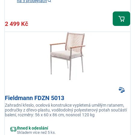
na 5 prodejnách
2 499 Kč
Fieldmann FDZN 5013
Zahradní křeslo, ocelová konstrukce vypletená umělým ratanem,
područky z dřevo-plastu, voděodolný polyesterový potah součástí
balení, rozměry: 56 x 60 x 86 cm, nosnost 120 kg
Ihned k odeslání
Skladem více než 5 ks.