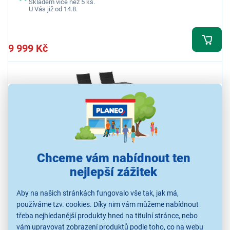
Skladem více než 5 ks.
U Vás již od 14.8.
9 999 Kč
Chceme vám nabídnout ten
4,8
2x
nejlepší zážitek
Fieldmann CHARLOTTE 4
Luxusní set složený ze 4 polohovatelných křesel, stolu s dřevo-
Aby na našich stránkách fungovalo vše tak, jak má,
plastovou deskou a hliníkovou konstrukcí, Velikost stolu: 150 × 90 ×
74 cm, Určeno pro venkovní i vnitřní použití, Možnost dokoupení
používáme tzv. cookies. Díky nim vám můžeme nabídnout
potahů
třeba nejhledanější produkty hned na titulní stránce, nebo
Ihned k odeslání
vám upravovat zobrazení produktů podle toho, co na webu