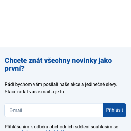
Zadejte
Chcete znát všechny novinky jako
e-mail
první?
Rádi bychom vám posílali naše akce a jedinečné slevy.
Stačí zadat váš e-mail a je to.
Přihlásit
Přihlášením k odběru obchodních sdělení souhlasím se