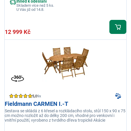
Ihned k odeslání
tropické dřeviny Akácie
Skladem více než 5 ks.
U Vás již od 14.8.
12 999 Kč
5,0
9x
Fieldmann CARMEN I.-T
Sestava se skládá z 6 křesel a rozkládacího stolu, stůl 150 x 90 x 75
cm možno rozložit až do délky 200 cm, vhodné pro venkovní i
vnitřní použití, vyrobeno z tvrdého dřeva tropické Akácie