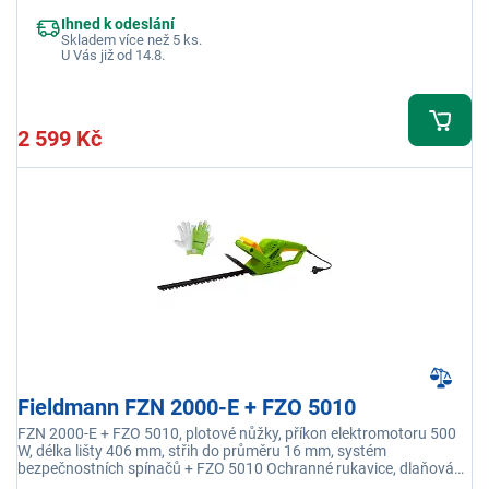
vnitřní použití
Ihned k odeslání
Skladem více než 5 ks.
U Vás již od 14.8.
2 599 Kč
Fieldmann FZN 2000-E + FZO 5010
FZN 2000-E + FZO 5010, plotové nůžky, příkon elektromotoru 500
W, délka lišty 406 mm, střih do průměru 16 mm, systém
bezpečnostních spínačů + FZO 5010 Ochranné rukavice, dlaňová
část z jemné kozlí kůže, prstová část z jemné kozlí kůže, vrchní část