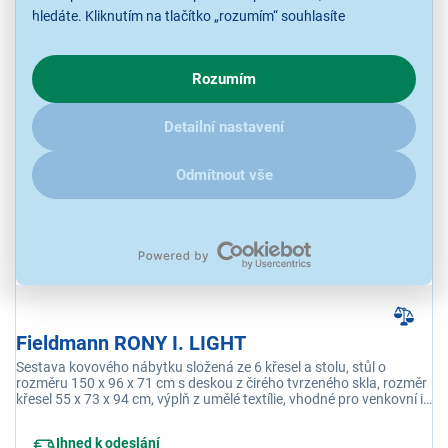
Skladem více než 5 ks.
hledáte. Kliknutím na tlačítko „rozumím“ souhlasíte
U Vás již od 14.8.
s využíváním cookies pro analytické účely a předáním údajů o
chování na webu pro zobrazení cílených reklam. Pokud vás
Rozumím
zajímají detaily, jak u nás s cookies a dalšími údaji pracujeme,
6 799 Kč
klikněte
sem
.
Detailní nastavení
Odmítnout vše
Fieldmann RONY I. LIGHT
Sestava kovového nábytku složená ze 6 křesel a stolu, stůl o
rozměru 150 x 96 x 71 cm s deskou z čirého tvrzeného skla, rozměr
křesel 55 x 73 x 94 cm, výplň z umělé textílie, vhodné pro venkovní i
vnitřní použití
Ihned k odeslání