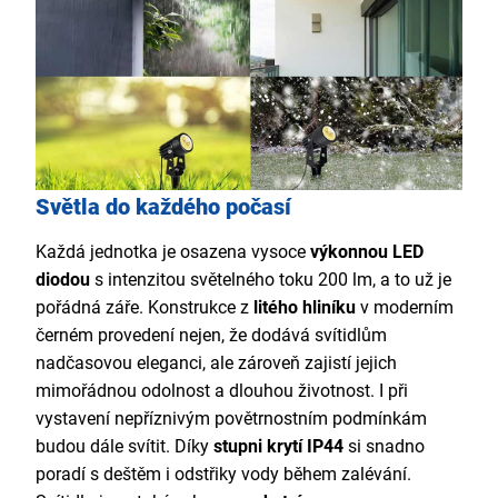
Světla do každého počasí
Každá jednotka je osazena vysoce
výkonnou LED
diodou
s intenzitou světelného toku 200 lm, a to už je
pořádná záře. Konstrukce z
litého hliníku
v moderním
černém provedení nejen, že dodává svítidlům
nadčasovou eleganci, ale zároveň zajistí jejich
mimořádnou odolnost a dlouhou životnost. I při
vystavení nepříznivým povětrnostním podmínkám
budou dále svítit. Díky
stupni krytí IP44
si snadno
poradí s deštěm i odstřiky vody během zalévání.