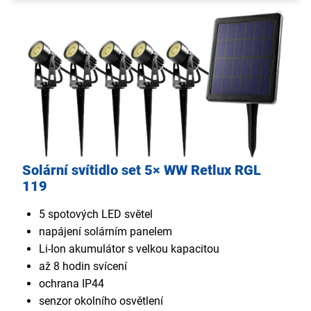
Solární svítidlo set 5× WW Retlux RGL
119
5 spotových LED světel
napájení solárním panelem
Li-Ion akumulátor s velkou kapacitou
až 8 hodin svícení
ochrana IP44
senzor okolního osvětlení