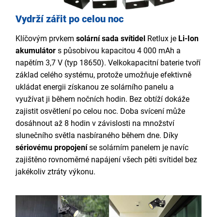
Vydrží zářit po celou noc
Klíčovým prvkem
solární sada svítidel
Retlux je
Li-Ion
akumulátor
s působivou kapacitou 4 000 mAh a
napětím 3,7 V (typ 18650). Velkokapacitní baterie tvoří
základ celého systému, protože umožňuje efektivně
ukládat energii získanou ze solárního panelu a
využívat ji během nočních hodin. Bez obtíží dokáže
zajistit osvětlení po celou noc. Doba svícení může
dosáhnout až 8 hodin v závislosti na množství
slunečního světla nasbíraného během dne. Díky
sériovému propojení
se solárním panelem je navíc
zajištěno rovnoměrné napájení všech pěti svítidel bez
jakékoliv ztráty výkonu.