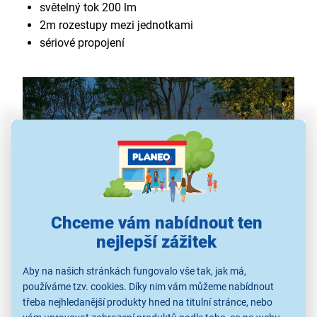
světelný tok 200 lm
2m rozestupy mezi jednotkami
sériové propojení
Chceme vám nabídnout ten
nejlepší zážitek
Posviťte si na cestu domu
Hledáte moderní, praktické a ekologické
venkovní
Aby na našich stránkách fungovalo vše tak, jak má,
osvětlení
? Sada RETLUX RGL 119 je tou pravou
používáme tzv. cookies. Díky nim vám můžeme nabídnout
třeba nejhledanější produkty hned na titulní stránce, nebo
volbou. Bez nutnosti připojení k elektrické síti nabízí