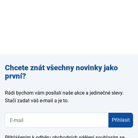
Zadejte
Chcete znát všechny novinky jako
e-mail
první?
Rádi bychom vám posílali naše akce a jedinečné slevy.
Stačí zadat váš e-mail a je to.
Přihlásit
Přihlášením k odběru obchodních sdělení souhlasím se