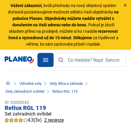
Vážení zákazníci
, kvůli přechodu na nový skladový systém
dočasně pozastavujeme možnost odběru Vaší objednávky
na
pobočce Planeo
.
Objednávky
můžete nadále vytvářet s
doručením na Vaši adresu nebo do boxu
. Pokud je zboží
skladem přímo na prodejně, můžete si ho i nadále
rezervovat
hned a vyzvednout už do 15 minut
.
Děkujeme
za trpělivost a
věříme, že nám zachováte přízeň i nadále.
Výhodné sety
Sety dílna a zahrada
Sety zahradních svítidel
Retlux RGL 119
ID: 52000243
Retlux RGL 119
Set zahradních svítidel
4,3
(3x)
2 recenze