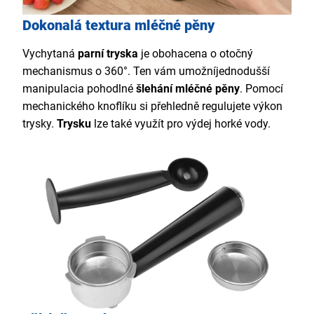
Dokonalá textura mléčné pěny
Vychytaná
parní tryska
je obohacena o otočný
mechanismus o 360°. Ten vám umožní
jednodušší
manipulaci
a pohodlné
šlehání mléčné pěny
. Pomocí
mechanického knoflíku si přehledně regulujete výkon
trysky.
Trysku
lze také využít pro výdej horké vody.