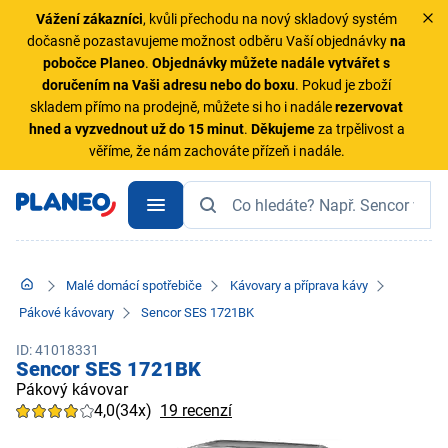
Vážení zákazníci
, kvůli přechodu na nový skladový systém
dočasně pozastavujeme možnost odběru Vaší objednávky
na
pobočce Planeo
.
Objednávky
můžete nadále vytvářet s
doručením na Vaši adresu nebo do boxu
. Pokud je zboží
skladem přímo na prodejně, můžete si ho i nadále
rezervovat
hned a vyzvednout už do 15 minut
.
Děkujeme
za trpělivost a
věříme, že nám zachováte přízeň i nadále.
Malé domácí spotřebiče
Kávovary a příprava kávy
Pákové kávovary
Sencor SES 1721BK
ID: 41018331
Sencor SES 1721BK
Pákový kávovar
4,0
(34x)
19 recenzí