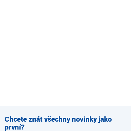
Zadejte
Chcete znát všechny novinky jako
e-mail
první?