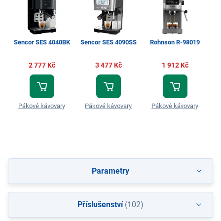
Sencor SES 4040BK
Sencor SES 4090SS
Rohnson R-98019
Se
2 777 Kč
3 477 Kč
1 912 Kč
Pákové kávovary
Pákové kávovary
Pákové kávovary
Parametry
Příslušenství
(102)