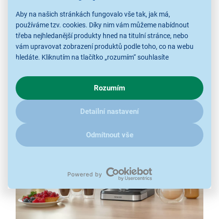
čerpadlo s tlakem 20 barů
Aby na našich stránkách fungovalo vše tak, jak má,
páka s nerezovým portafiltrem
používáme tzv. cookies. Díky nim vám můžeme nabídnout
digitální řízení pro preciznější chod
třeba nejhledanější produkty hned na titulní stránce, nebo
nahřívací plocha pro šálky
vám upravovat zobrazení produktů podle toho, co na webu
extra místo pro velké hrnky
hledáte. Kliknutím na tlačítko „rozumím“ souhlasíte
funkce automatického vypnutí
s využíváním cookies pro analytické účely a předáním údajů o
volba páry / horké vody
chování na webu pro zobrazení cílených reklam. Pokud vás
Rozumím
zajímají detaily, jak u nás s cookies a dalšími údaji pracujeme,
otočná parní tryska
klikněte
sem
.
Detailní nastavení
Odmítnout vše