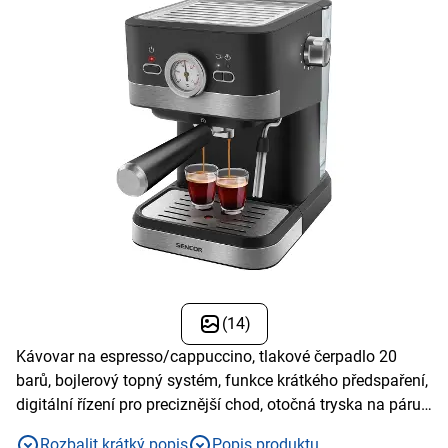
(14)
Kávovar na espresso/cappuccino, tlakové čerpadlo 20
barů, bojlerový topný systém, funkce krátkého předspaření,
digitální řízení pro preciznější chod, otočná tryska na páru,
nádržka o objemu 1,5 l
Rozbalit krátký popis
Popis produktu