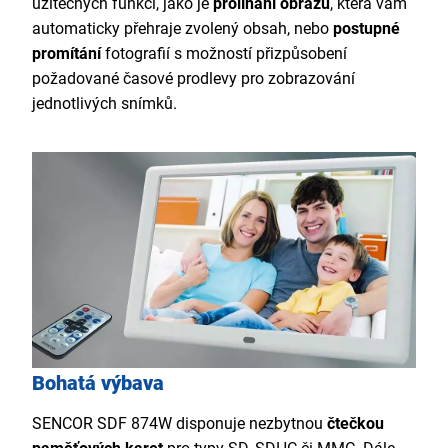
užitečných funkcí, jako je
prolínání obrazu
, která vám
automaticky přehraje zvolený obsah, nebo
postupné
promítání
fotografií s možností přizpůsobení
požadované časové prodlevy pro zobrazování
jednotlivých snímků.
Bohatá výbava
SENCOR SDF 874W disponuje nezbytnou
čtečkou