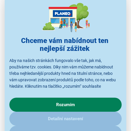
Chceme vám nabídnout ten
nejlepší zážitek
Digitální fotorámeček SENCOR SDF 874
W
Aby na našich stránkách fungovalo vše tak, jak má,
8“ IPS displej
používáme tzv. cookies. Díky nim vám můžeme nabídnout
třeba nejhledanější produkty hned na titulní stránce, nebo
poměr stran 16:9
vám upravovat zobrazení produktů podle toho, co na webu
rozlišení 1 280 × 800 pixelů
hledáte. Kliknutím na tlačítko „rozumím“ souhlasíte
čtečka karet (SD / SDHC / MMC)
s využíváním cookies pro analytické účely a předáním údajů o
podpora USB 2.0
chování na webu pro zobrazení cílených reklam. Pokud vás
dálkové ovládání
Rozumím
zajímají detaily, jak u nás s cookies a dalšími údaji pracujeme,
stojánek
klikněte
sem
.
Detailní nastavení