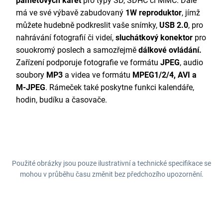
paměťových karet
pro typy SD, SDHC či MMC. Dále
má ve své výbavě zabudovaný
1W reproduktor
, jímž
můžete hudebně podkreslit vaše snímky,
USB 2.0
, pro
nahrávání fotografií či videí,
sluchátkový konektor
pro
souokromý poslech a samozřejmě
dálkové ovládání.
Zařízení podporuje fotografie ve formátu
JPEG
, audio
soubory
MP3
a videa ve formátu
MPEG1/2/4, AVI a
M-JPEG
. Rámeček také poskytne funkci kalendáře,
hodin, budíku a časovače.
Použité obrázky jsou pouze ilustrativní a technické specifikace se
mohou v průběhu času změnit bez předchozího upozornění.