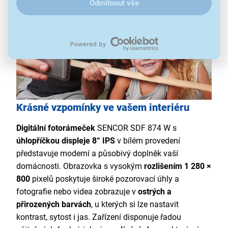
Odmítnout vše
Krásné vzpomínky ve vašem interiéru
Digitální fotorámeček
SENCOR SDF 874 W s
úhlopříčkou displeje 8“ IPS
v bílém provedení
představuje moderní a působivý doplněk vaší
domácnosti. Obrazovka s vysokým
rozlišením 1 280 ×
800
pixelů poskytuje široké pozorovací úhly a
fotografie nebo videa zobrazuje v
ostrých a
přirozených barvách
, u kterých si lze nastavit
kontrast, sytost i jas. Zařízení disponuje řadou