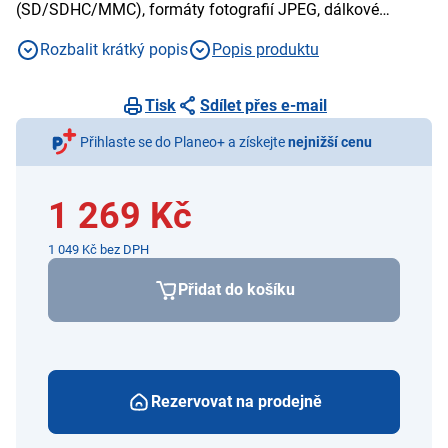
(SD/SDHC/MMC), formáty fotografií JPEG, dálkové
ovládání
Rozbalit krátký popis
Popis produktu
Tisk
Sdílet přes e-mail
Přihlaste se do Planeo+ a získejte
nejnižší cenu
1 269 Kč
1 049 Kč bez DPH
Přidat do košíku
Rezervovat na prodejně