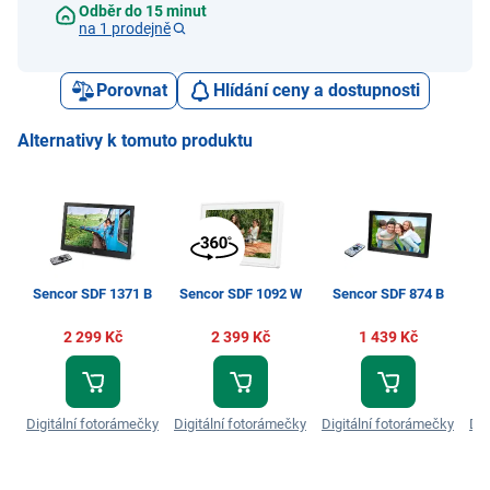
Odběr do 15 minut
na 1 prodejně
Porovnat
Hlídání ceny a dostupnosti
Alternativy k tomuto produktu
Sencor SDF 1371 B
Sencor SDF 1092 W
Sencor SDF 874 B
Se
2 299 Kč
2 399 Kč
1 439 Kč
Digitální fotorámečky
Digitální fotorámečky
Digitální fotorámečky
Dig