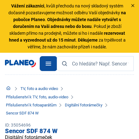
Vážení zákazníci
, kvůli přechodu na nový skladový systém
dočasně pozastavujeme možnost odběru Vaší objednávky
na
pobočce Planeo
.
Objednávky
můžete nadále vytvářet s
doručením na Vaši adresu nebo do boxu
. Pokud je zboží
skladem přímo na prodejně, můžete si ho i nadále
rezervovat
hned a vyzvednout už do 15 minut
.
Děkujeme
za trpělivost a
věříme, že nám zachováte přízeň i nadále.
TV, foto a audio video
Příslušenství k TV, foto, audio-video
Příslušenství k fotoaparátům
Digitální fotorámečky
Sencor SDF 874 W
ID: 35054696
Sencor SDF 874 W
Digitální fotorámeček