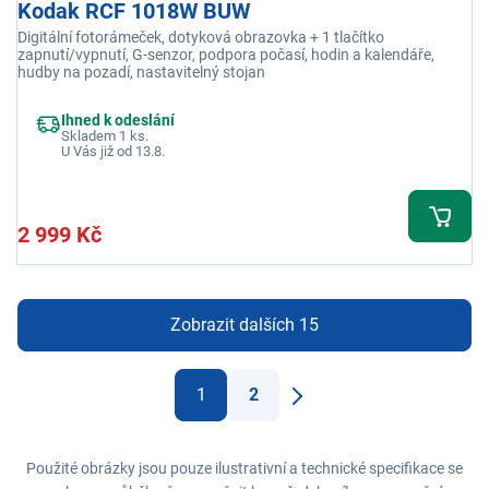
Kodak RCF 1018W BUW
Digitální fotorámeček, dotyková obrazovka + 1 tlačítko
zapnutí/vypnutí, G-senzor, podpora počasí, hodin a kalendáře,
hudby na pozadí, nastavitelný stojan
Ihned k odeslání
Skladem 1 ks.
U Vás již od 13.8.
2 999 Kč
Zobrazit dalších 15
1
2
Další
Použité obrázky jsou pouze ilustrativní a technické specifikace se