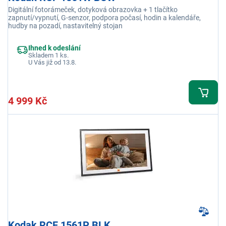
Digitální fotorámeček, dotyková obrazovka + 1 tlačítko
zapnutí/vypnutí, G-senzor, podpora počasí, hodin a kalendáře,
hudby na pozadí, nastavitelný stojan
Ihned k odeslání
Skladem 1 ks.
U Vás již od 13.8.
4 999 Kč
Kodak RCF 1561P BLK