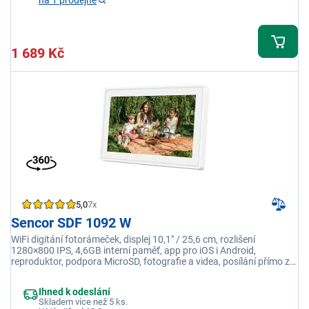
na 1 prodejně
1 689 Kč
5,0
7x
Sencor SDF 1092 W
WiFi digitání fotorámeček, displej 10,1" / 25,6 cm, rozlišení
1280×800 IPS, 4,6GB interní paměť, app pro iOS i Android,
reproduktor, podpora MicroSD, fotografie a videa, posílání přímo z
telefonu, popisky
Ihned k odeslání
Skladem více než 5 ks.