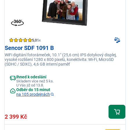
5,0
5x
Sencor SDF 1091 B
WiFi digitání fotorámeček, 10.1" (25,6 cm) IPS dotykový displej,
vysoké rozlišení 1280 x 800 pixelů, konektivita: Wi-Fi, MicroSD
(SDHC / SDXC), 4,6 GB interní paměť
Ihned k odeslání
Skladem více než 5 ks.
U Vás již od 13.8.
Odběr do 15 minut
na 105 prodejnách
2 399 Kč