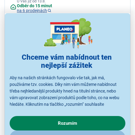
U Vás již od 13.8.
Odběr do 15 minut
na 6 prodejnách
2 399 Kč
Chceme vám nabídnout ten
nejlepší zážitek
Aby na našich stránkách fungovalo vše tak, jak má,
používáme tzv. cookies. Díky nim vám můžeme nabídnout
třeba nejhledanější produkty hned na titulní stránce, nebo
vám upravovat zobrazení produktů podle toho, co na webu
4,5
2x
hledáte. Kliknutím na tlačítko „rozumím“ souhlasíte
Sencor SDF 782 WH
s využíváním cookies pro analytické účely a předáním údajů o
Digitální fotorámeček, displej 7" (17,8 cm) HD 1024×600 IPS, čtečka
chování na webu pro zobrazení cílených reklam. Pokud vás
karet, podpora USB, zobrazení foto JPG/PNG, videa MPEG1-4,
Rozumím
zajímají detaily, jak u nás s cookies a dalšími údaji pracujeme,
zvukový podkres MP3/WMA (repro 2W), postupné promítání,
interval, nastavení jasu
klikněte
sem
.