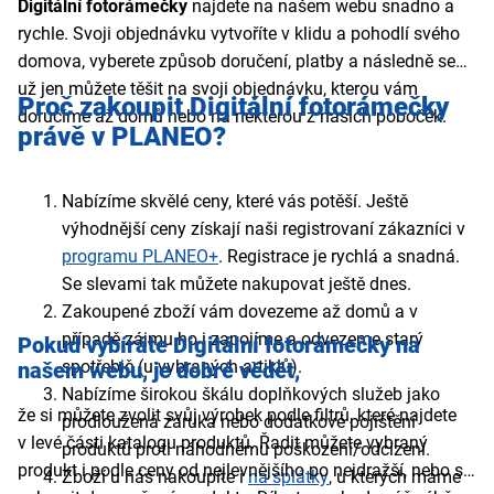
Digitální fotorámečky
najdete na našem webu snadno a
rychle. Svoji objednávku vytvoříte v klidu a pohodlí svého
domova, vyberete způsob doručení, platby a následně se
už jen můžete těšit na svoji objednávku, kterou vám
Proč zakoupit Digitální fotorámečky
doručíme až domů nebo na některou z našich poboček.
právě v PLANEO?
Nabízíme skvělé ceny, které vás potěší. Ještě
výhodnější ceny získají naši registrovaní zákazníci v
programu PLANEO+
. Registrace je rychlá a snadná.
Se slevami tak můžete nakupovat ještě dnes.
Zakoupené zboží vám dovezeme až domů a v
případě zájmu ho i zapojíme a odvezeme starý
Pokud vybíráte Digitální fotorámečky
na
spotřebič (u vybraných artiklů).
našem webu,
je dobré vědět,
Nabízíme širokou škálu doplňkových služeb jako
že si můžete zvolit svůj výrobek podle filtrů, které najdete
prodloužená záruka nebo dodatkové pojištění
v levé části katalogu produktů. Řadit můžete vybraný
produktů proti náhodnému poškození/odcizení.
produkt i podle ceny od nejlevnějšího po nejdražší, nebo si
Zboží u nás nakoupíte i
na splátky
, u kterých máme