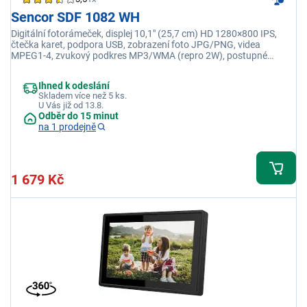
Sencor SDF 1082 WH
Digitální fotorámeček, displej 10,1" (25,7 cm) HD 1280×800 IPS,
čtečka karet, podpora USB, zobrazení foto JPG/PNG, videa
MPEG1-4, zvukový podkres MP3/WMA (repro 2W), postupné
promítání, interval, nastavení jasu
Ihned k odeslání
Skladem více než 5 ks.
U Vás již od 13.8.
Odběr do 15 minut
na 1 prodejně
1 679 Kč