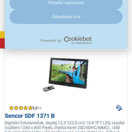
Detailní nastavení
Ihned k odeslání
Skladem více než 5 ks.
U Vás již od 13.8.
Odběr do 15 minut
Odmítnout vše
na 7 prodejnách
VÝPRODEJ
1 032 Kč
5,0
1x
Sencor SDF 1371 B
Digitální fotorámeček, displej 13,3 "(33,8 cm) 16:9 TFT LED, vysoké
rozlišení 1280 x 800 Pixels, čtečka karet (SD/SDHC/MMC)., USB