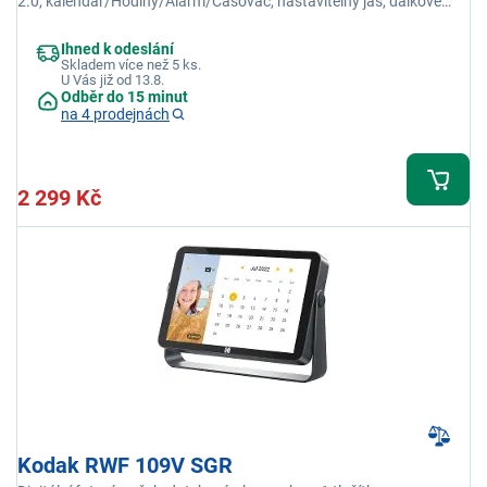
2.0, kalendář/Hodiny/Alarm/Časovač, nastavitelný jas, dálkové
ovládání
Ihned k odeslání
Skladem více než 5 ks.
U Vás již od 13.8.
Odběr do 15 minut
na 4 prodejnách
2 299 Kč
Kodak RWF 109V SGR