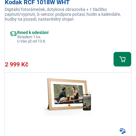
Kodak RCF 1018W WHT
Digitální fotorámeček, dotyková obrazovka + 1 tlačítko
zapnutí/vypnutí, G-senzor, podpora počasí, hodin a kalendáře,
hudby na pozadí, nastavitelný stojan
Ihned k odeslání
Skladem 1 ks.
U Vás již od 13.8.
2 999 Kč