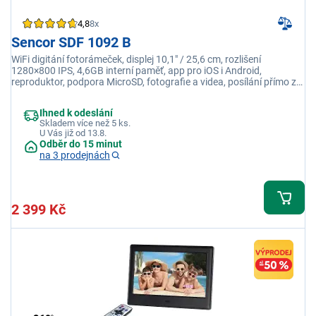
4,8
8x
Sencor SDF 1092 B
WiFi digitání fotorámeček, displej 10,1" / 25,6 cm, rozlišení
1280×800 IPS, 4,6GB interní paměť, app pro iOS i Android,
reproduktor, podpora MicroSD, fotografie a videa, posílání přímo z
telefonu, popisky
Ihned k odeslání
Skladem více než 5 ks.
U Vás již od 13.8.
Odběr do 15 minut
na 3 prodejnách
2 399 Kč