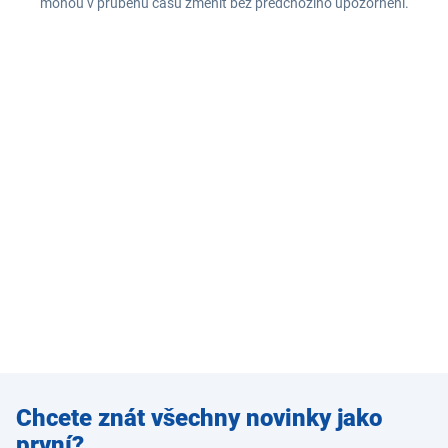
mohou v průběhu času změnit bez předchozího upozornění.
Zadejte
Chcete znát všechny novinky jako
e-mail
první?