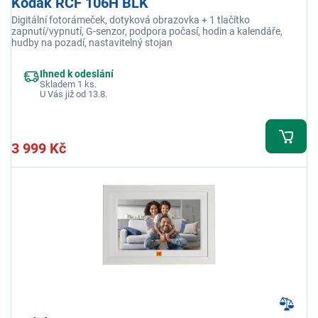
Kodak RCF 106H BLK
Digitální fotorámeček, dotyková obrazovka + 1 tlačítko
zapnutí/vypnutí, G-senzor, podpora počasí, hodin a kalendáře,
hudby na pozadí, nastavitelný stojan
Ihned k odeslání
Skladem 1 ks.
U Vás již od 13.8.
3 999 Kč