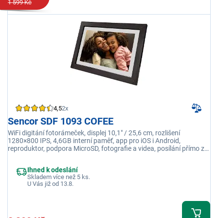
1 599 Kč
4,5
2x
Sencor SDF 1093 COFEE
WiFi digitání fotorámeček, displej 10,1" / 25,6 cm, rozlišení
1280×800 IPS, 4,6GB interní paměť, app pro iOS i Android,
reproduktor, podpora MicroSD, fotografie a videa, posílání přímo z
telefonu, popisky
Ihned k odeslání
Skladem více než 5 ks.
U Vás již od 13.8.