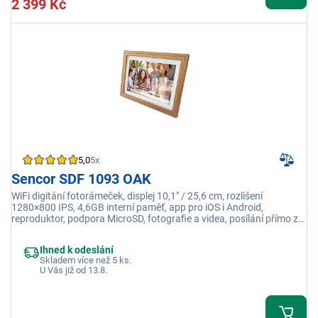
2 399 Kč
5,0
5x
Sencor SDF 1093 OAK
WiFi digitání fotorámeček, displej 10,1" / 25,6 cm, rozlišení
1280×800 IPS, 4,6GB interní paměť, app pro iOS i Android,
reproduktor, podpora MicroSD, fotografie a videa, posílání přímo z
telefonu, popisky
Ihned k odeslání
Skladem více než 5 ks.
U Vás již od 13.8.