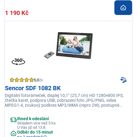
1 190 Kč
5,0
2x
Sencor SDF 1082 BK
Digitální fotorámeček, displej 10,1" (25,7 cm) HD 1280×800 IPS,
čtečka karet, podpora USB, zobrazení foto JPG/PNG, videa
MPEG1-4, zvukový podkres MP3/WMA (repro 2W), postupné
promítání, interval, nastavení jasu
Ihned k odeslání
Skladem více než 5 ks.
U Vás již od 13.8.
Odběr do 15 minut