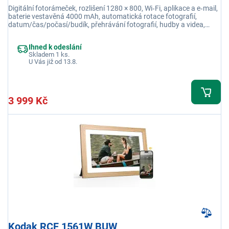
Digitální fotorámeček, rozlišení 1280 × 800, Wi‑Fi, aplikace a e‑mail,
baterie vestavěná 4000 mAh, automatická rotace fotografií,
datum/čas/počasí/budík, přehrávání fotografií, hudby a videa,
reproduktory 2 × 2 W
Ihned k odeslání
Skladem 1 ks.
U Vás již od 13.8.
3 999 Kč
Kodak RCF 1561W BUW