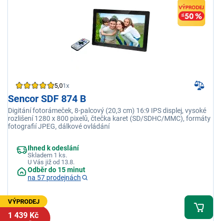
5,0
1x
Sencor SDF 874 B
Digitání fotorámeček, 8-palcový (20,3 cm) 16:9 IPS displej, vysoké
rozlišení 1280 x 800 pixelů, čtečka karet (SD/SDHC/MMC), formáty
fotografií JPEG, dálkové ovládání
Ihned k odeslání
Skladem 1 ks.
U Vás již od 13.8.
Odběr do 15 minut
na 57 prodejnách
VÝPRODEJ
1 439 Kč