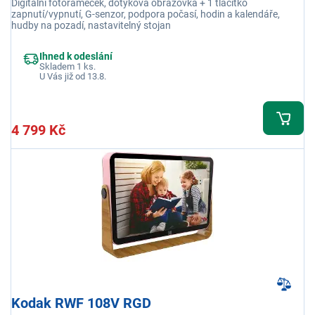
Digitální fotorámeček, dotyková obrazovka + 1 tlačítko
zapnutí/vypnutí, G-senzor, podpora počasí, hodin a kalendáře,
hudby na pozadí, nastavitelný stojan
Ihned k odeslání
Skladem 1 ks.
U Vás již od 13.8.
4 799 Kč
Kodak RWF 108V RGD