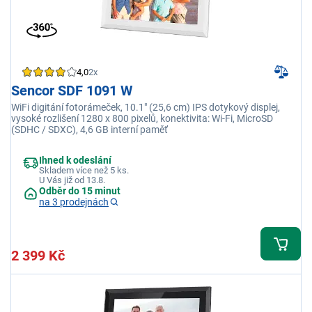
4,0
2x
Sencor SDF 1091 W
WiFi digitání fotorámeček, 10.1" (25,6 cm) IPS dotykový displej,
vysoké rozlišení 1280 x 800 pixelů, konektivita: Wi-Fi, MicroSD
(SDHC / SDXC), 4,6 GB interní paměť
Ihned k odeslání
Skladem více než 5 ks.
U Vás již od 13.8.
Odběr do 15 minut
na 3 prodejnách
2 399 Kč