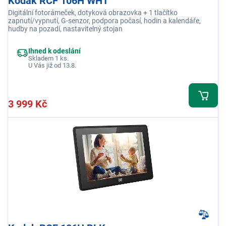
Kodak RCF 106H WHT
Digitální fotorámeček, dotyková obrazovka + 1 tlačítko
zapnutí/vypnutí, G-senzor, podpora počasí, hodin a kalendáře,
hudby na pozadí, nastavitelný stojan
Ihned k odeslání
Skladem 1 ks.
U Vás již od 13.8.
3 999 Kč