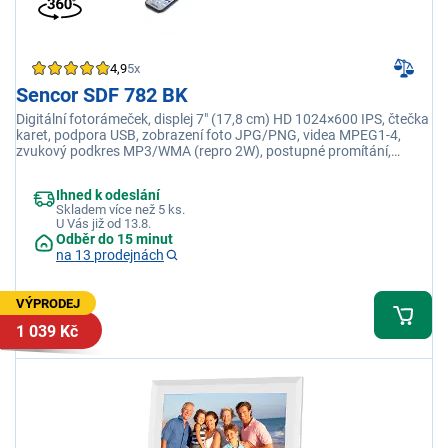
4,9
5x
Sencor SDF 782 BK
Digitální fotorámeček, displej 7" (17,8 cm) HD 1024×600 IPS, čtečka
karet, podpora USB, zobrazení foto JPG/PNG, videa MPEG1-4,
zvukový podkres MP3/WMA (repro 2W), postupné promítání,
interval, nastavení jasu
Ihned k odeslání
Skladem více než 5 ks.
U Vás již od 13.8.
Odběr do 15 minut
na 13 prodejnách
VÝPRODEJ
1 039 Kč