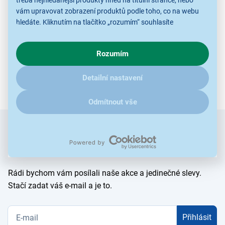
třeba nejhledanější produkty hned na titulní stránce, nebo
vám upravovat zobrazení produktů podle toho, co na webu
hledáte. Kliknutím na tlačítko „rozumím“ souhlasíte
s využíváním cookies pro analytické účely a předáním údajů o
chování na webu pro zobrazení cílených reklam. Pokud vás
Rozumím
zajímají detaily, jak u nás s cookies a dalšími údaji pracujeme,
klikněte
sem
.
Detailní nastavení
Odmítnout vše
Zadejte
Chcete znát všechny novinky jako
e-mail
první?
Rádi bychom vám posílali naše akce a jedinečné slevy.
Stačí zadat váš e-mail a je to.
Přihlásit