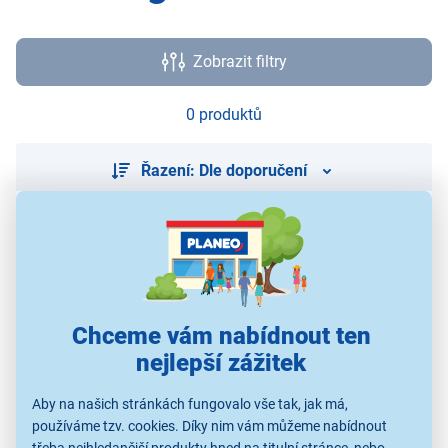
Zobrazit filtry
0 produktů
Řazení: Dle doporučení
Použité obrázky jsou pouze ilustrativní a technické specifikace se
mohou v průběhu času změnit bez předchozího upozornění.
Chceme vám nabídnout ten
nejlepší zážitek
Aby na našich stránkách fungovalo vše tak, jak má,
používáme tzv. cookies. Díky nim vám můžeme nabídnout