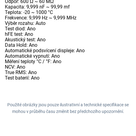
Odpor: 600 Ω ~ 60 MΩ
Kapacita: 9,999 nF ~ 99,99 mf
Teplota: -20 ~ 1000 °C
Frekvence: 9,999 Hz ~ 9,999 MHz
Výběr rozahu: Auto
Test diod: Ano
hFE test: Ano
Akustický test: Ano
Data Hold: Ano
Automatické podsvícení displeje: Ano
Automatické vypnutí: Ano
Měření teploty °C / °F: Ano
NCV: Ano
True RMS: Ano
Test baterií: Ano
Použité obrázky jsou pouze ilustrativní a technické specifikace se
mohou v průběhu času změnit bez předchozího upozornění.