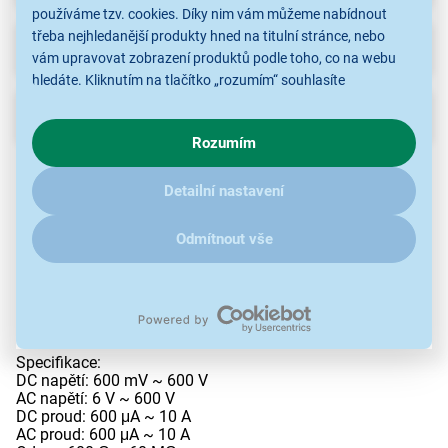
používáme tzv. cookies. Díky nim vám můžeme nabídnout
třeba nejhledanější produkty hned na titulní stránce, nebo
Ke stažení
(1)
vám upravovat zobrazení produktů podle toho, co na webu
hledáte. Kliknutím na tlačítko „rozumím“ souhlasíte
s využíváním cookies pro analytické účely a předáním údajů o
Popis
chování na webu pro zobrazení cílených reklam. Pokud vás
Rozumím
zajímají detaily, jak u nás s cookies a dalšími údaji pracujeme,
Multimetr je charakteristický malými rozměry, stabilním
klikněte
sem
.
výkonem, velkými čísly na displeji pro dobré přečtení
Detailní nastavení
hodnot. Měřící přístroj je jak pro střídavý tak stejnosměrný
napětí, pro stejnosměrný a střídavý proud, odpor, kapacity,
frekvence teploty atd. Multimetr má funkci NCV
Odmítnout vše
(bezkontaktní test AC napětí). Multimetr má funkci
automatického podsvícení dispeleje při špatné viditelnosti.
Balení multimetru obsahuje pásek, který lze připevnit na
ruku a na pásek nasadit multimetr. Součástí balení: pásek
na ruku, měřící a teplotní sondy
Specifikace:
DC napětí: 600 mV ~ 600 V
AC napětí: 6 V ~ 600 V
DC proud: 600 μA ~ 10 A
AC proud: 600 μA ~ 10 A