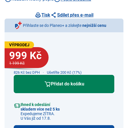
Tisk
Sdílet přes e-mail
Přihlaste se do Planeo+ a získejte
nejnižší cenu
VÝPRODEJ
999 Kč
1 199 Kč
826 Kč bez DPH
Ušetříte 200 Kč (17%)
Přidat do košíku
Ihned k odeslání
skladem více než 5 ks
Expedujeme ZÍTRA.
U Vás již od 17.8.