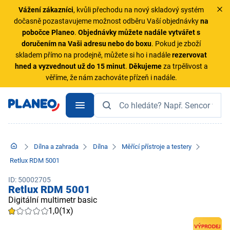
Vážení zákazníci
, kvůli přechodu na nový skladový systém
dočasně pozastavujeme možnost odběru Vaší objednávky
na
pobočce Planeo
.
Objednávky
můžete nadále vytvářet s
doručením na Vaši adresu nebo do boxu
. Pokud je zboží
skladem přímo na prodejně, můžete si ho i nadále
rezervovat
hned a vyzvednout už do 15 minut
.
Děkujeme
za trpělivost a
věříme, že nám zachováte přízeň i nadále.
Dílna a zahrada
Dílna
Měřící přístroje a testery
Retlux RDM 5001
ID: 50002705
Retlux RDM 5001
Digitální multimetr basic
1,0
(1x)