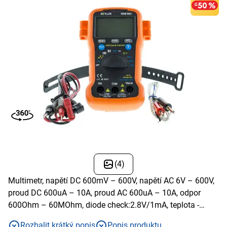
(4)
Multimetr, napětí DC 600mV – 600V, napětí AC 6V – 600V,
proud DC 600uA – 10A, proud AC 600uA – 10A, odpor
600Ohm – 60MOhm, diode check:2.8V/1mA, teplota -
-20°C-1000°C, frekvence - 9,99HZ - 9,99MHz
Rozbalit krátký popis
Popis produktu