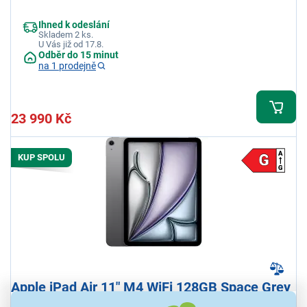
Ihned k odeslání
Skladem 2 ks.
U Vás již od 17.8.
Odběr do 15 minut
na 1 prodejně
23 990 Kč
KUP SPOLU
Apple iPad Air 11" M4 WiFi 128GB Space Grey
Tablet, displej 11" 2360 x 1640 px RETINA 60 Hz, procesor Apple