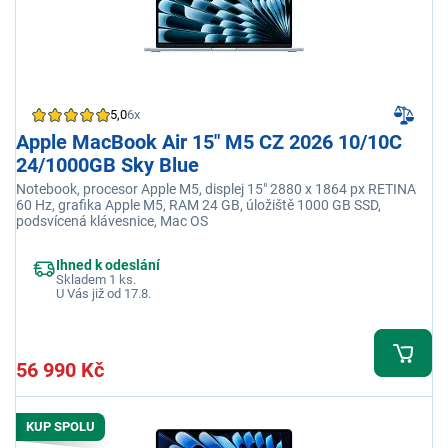
5,0
6x
Apple MacBook Air 15" M5 CZ 2026 10/10C
24/1000GB Sky Blue
Notebook, procesor Apple M5, displej 15" 2880 x 1864 px RETINA
60 Hz, grafika Apple M5, RAM 24 GB, úložiště 1000 GB SSD,
podsvícená klávesnice, Mac OS
Ihned k odeslání
Skladem 1 ks.
U Vás již od 17.8.
56 990 Kč
KUP SPOLU