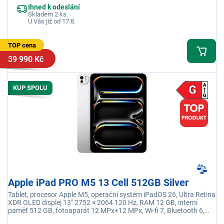
Ihned k odeslání
Skladem 2 ks.
U Vás již od 17.8.
TOP cena
39 990 Kč
KUP SPOLU
Apple iPad PRO M5 13 Cell 512GB Silver
Tablet, procesor Apple M5, operační systém iPadOS 26, Ultra Retina
XDR OLED displej 13" 2752 × 2064 120 Hz, RAM 12 GB, interní
paměť 512 GB, fotoaparát 12 MPx+12 MPx, Wi-fi 7, Bluetooth 6,
5G, LTE