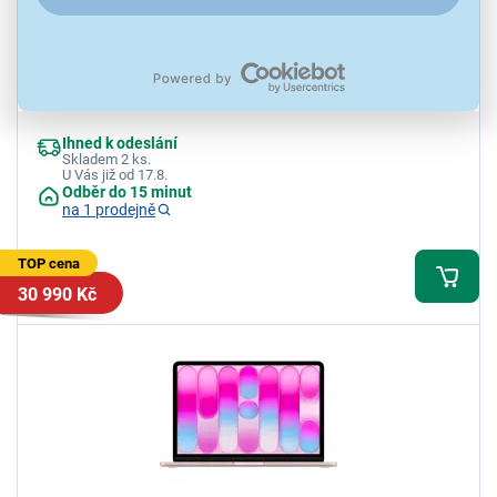
Apple iPad PRO M5 11 Wi‑Fi 256GB Space
Black
Tablet, procesor Apple M5, operační systém iPadOS 26, Ultra Retina
XDR OLED displej 11" 2752 × 2064 120 Hz, RAM 12 GB, interní
paměť 256 GB, fotoaparát 12 MPx+12 MPx, Wi-fi 7, Bluetooth 6
Ihned k odeslání
Skladem 2 ks.
U Vás již od 17.8.
Odběr do 15 minut
na 1 prodejně
TOP cena
30 990 Kč