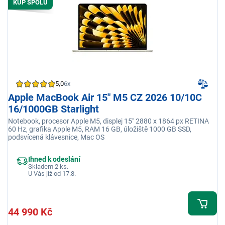
KUP SPOLU
5,0
6x
Apple MacBook Air 15" M5 CZ 2026 10/10C
16/1000GB Starlight
Notebook, procesor Apple M5, displej 15" 2880 x 1864 px RETINA
60 Hz, grafika Apple M5, RAM 16 GB, úložiště 1000 GB SSD,
podsvícená klávesnice, Mac OS
Ihned k odeslání
Skladem 2 ks.
U Vás již od 17.8.
44 990 Kč