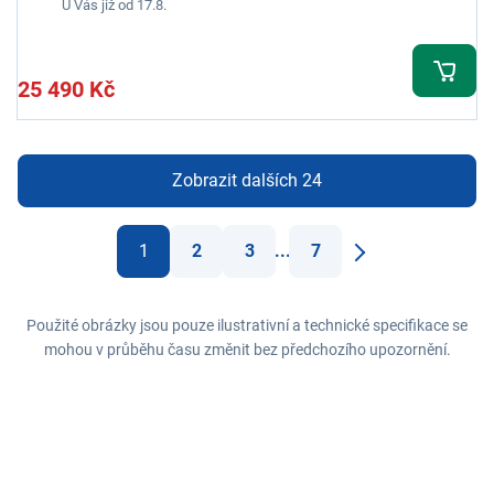
U Vás již od 17.8.
25 490 Kč
Zobrazit dalších 24
1
2
3
...
7
Další
Použité obrázky jsou pouze ilustrativní a technické specifikace se
mohou v průběhu času změnit bez předchozího upozornění.