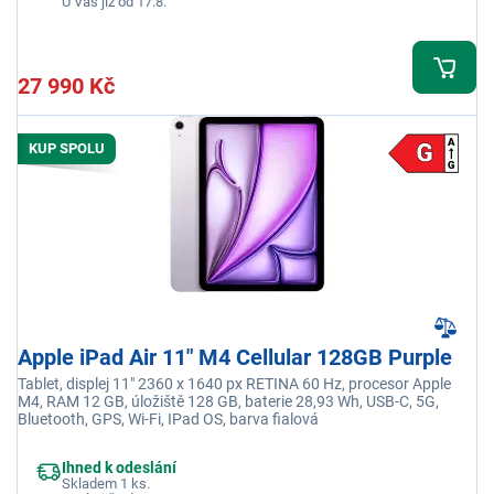
U Vás již od 17.8.
27 990 Kč
KUP SPOLU
Apple iPad Air 11" M4 Cellular 128GB Purple
Tablet, displej 11" 2360 x 1640 px RETINA 60 Hz, procesor Apple
M4, RAM 12 GB, úložiště 128 GB, baterie 28,93 Wh, USB-C, 5G,
Bluetooth, GPS, Wi-Fi, IPad OS, barva fialová
Ihned k odeslání
Skladem 1 ks.