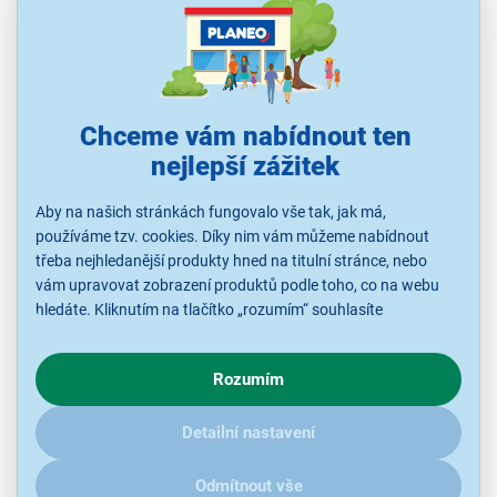
M4, RAM 12 GB, úložiště 128 GB, baterie 28,93 Wh, USB-C,
Bluetooth, GPS, Wi-Fi, IPad OS, barva šedá
Ihned k odeslání
Skladem 1 ks.
U Vás již od 17.8.
Odběr do 15 minut
Chceme vám nabídnout ten
na 41 prodejnách
nejlepší zážitek
Aby na našich stránkách fungovalo vše tak, jak má,
20 990 Kč
používáme tzv. cookies. Díky nim vám můžeme nabídnout
třeba nejhledanější produkty hned na titulní stránce, nebo
vám upravovat zobrazení produktů podle toho, co na webu
KUP SPOLU
hledáte. Kliknutím na tlačítko „rozumím“ souhlasíte
s využíváním cookies pro analytické účely a předáním údajů o
chování na webu pro zobrazení cílených reklam. Pokud vás
Rozumím
zajímají detaily, jak u nás s cookies a dalšími údaji pracujeme,
klikněte
sem
.
Detailní nastavení
Odmítnout vše