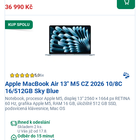
36 990 Kč
KUP SPOLU
5,0
6x
Apple MacBook Air 13" M5 CZ 2026 10/8C
16/512GB Sky Blue
Notebook, procesor Apple M5, displej 13" 2560 × 1664 px RETINA
60 Hz, grafika Apple M5, RAM 16 GB, úložiště 512 GB SSD,
podsvícená klávesnice, Mac OS
Ihned k odeslání
Skladem 2 ks.
U Vás již od 17.8.
Odběr do 15 minut