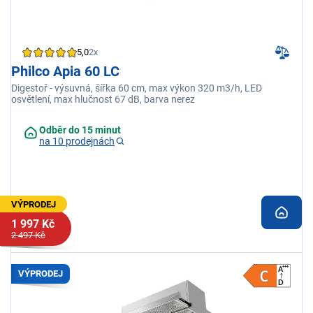
5,0
2x
Philco Apia 60 LC
Digestoř - výsuvná, šířka 60 cm, max výkon 320 m3/h, LED
osvětlení, max hlučnost 67 dB, barva nerez
Odběr do 15 minut
na 10 prodejnách
VÝPRODEJ
1 997 Kč
2 497 Kč
VÝPRODEJ