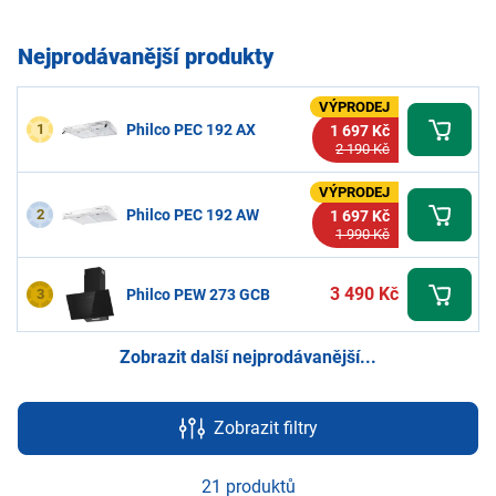
Nejprodávanější produkty
VÝPRODEJ
1
Philco PEC 192 AX
1 697 Kč
2 190 Kč
VÝPRODEJ
2
Philco PEC 192 AW
1 697 Kč
1 990 Kč
3 490 Kč
3
Philco PEW 273 GCB
Zobrazit další nejprodávanější...
Zobrazit filtry
21 produktů