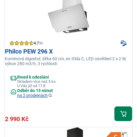
4,7
3x
Philco PEW 296 X
Komínová digestoř, šířka 60 cm, en.třída C, LED osvětlení 2 x 2 W,
výkon 280 m3/h, 3 rychlosti
Ihned k odeslání
Skladem více než 5 ks.
U Vás již od 17.8.
Odběr do 15 minut
na 2 prodejnách
2 990 Kč