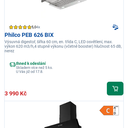
5,0
4x
Philco PEB 626 BIX
Výsuvná digestoř, šířka 60 cm, en. třída C, LED osvětlení, max.
výkon 620 m3/h,4 stupně výkonu (včetně booster) hlučnost 65 dB,
nerez
Ihned k odeslání
Skladem více než 5 ks.
U Vás již od 17.8.
3 990 Kč