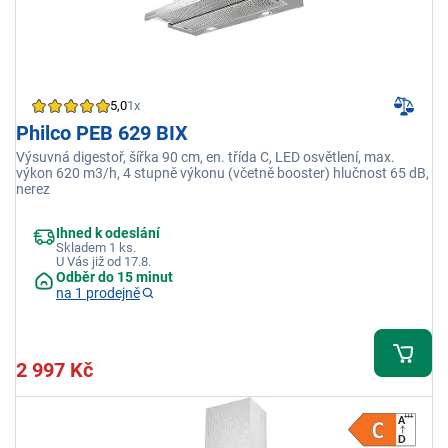
5,0
1x
Philco PEB 629 BIX
Výsuvná digestoř, šířka 90 cm, en. třída C, LED osvětlení, max.
výkon 620 m3/h, 4 stupně výkonu (včetně booster) hlučnost 65 dB,
nerez
Ihned k odeslání
Skladem 1 ks.
U Vás již od 17.8.
Odběr do 15 minut
na 1 prodejně
2 997 Kč