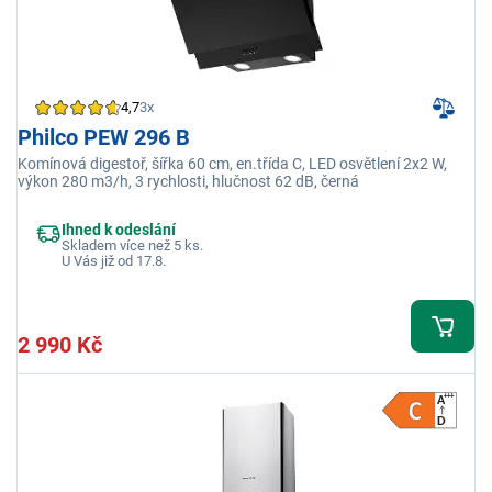
4,7
3x
Philco PEW 296 B
Komínová digestoř, šířka 60 cm, en.třída C, LED osvětlení 2x2 W,
výkon 280 m3/h, 3 rychlosti, hlučnost 62 dB, černá
Ihned k odeslání
Skladem více než 5 ks.
U Vás již od 17.8.
2 990 Kč