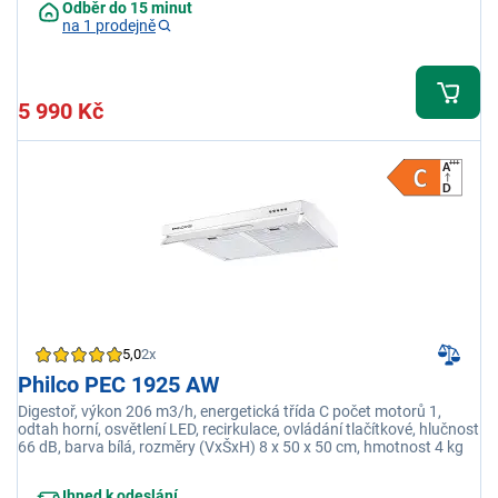
Odběr do 15 minut
na 1 prodejně
5 990 Kč
5,0
2x
Philco PEC 1925 AW
Digestoř, výkon 206 m3/h, energetická třída C počet motorů 1,
odtah horní, osvětlení LED, recirkulace, ovládání tlačítkové, hlučnost
66 dB, barva bílá, rozměry (VxŠxH) 8 x 50 x 50 cm, hmotnost 4 kg
Ihned k odeslání