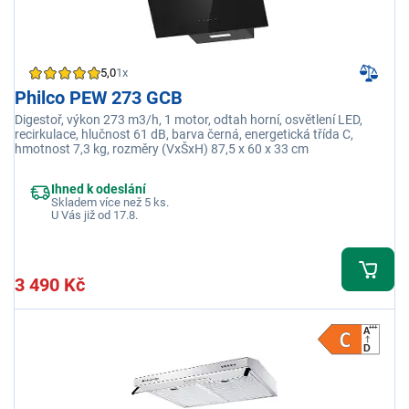
5,0
1x
Philco PEW 273 GCB
Digestoř, výkon 273 m3/h, 1 motor, odtah horní, osvětlení LED,
recirkulace, hlučnost 61 dB, barva černá, energetická třída C,
hmotnost 7,3 kg, rozměry (VxŠxH) 87,5 x 60 x 33 cm
Ihned k odeslání
Skladem více než 5 ks.
U Vás již od 17.8.
3 490 Kč