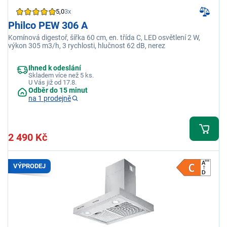
5,0
3x
Philco PEW 306 A
Komínová digestoř, šířka 60 cm, en. třída C, LED osvětlení 2 W,
výkon 305 m3/h, 3 rychlosti, hlučnost 62 dB, nerez
Ihned k odeslání
Skladem více než 5 ks.
U Vás již od 17.8.
Odběr do 15 minut
na 1 prodejně
2 490 Kč
VÝPRODEJ