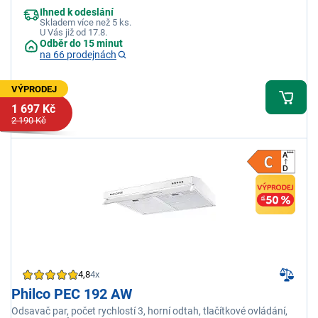
Ihned k odeslání
Skladem více než 5 ks.
U Vás již od 17.8.
Odběr do 15 minut
na 66 prodejnách
VÝPRODEJ
1 697 Kč
2 190 Kč
4,8
4x
Philco PEC 192 AW
Odsavač par, počet rychlostí 3, horní odtah, tlačítkové ovládání,