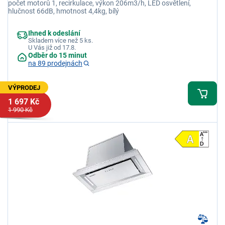
počet motorů 1, recirkulace, výkon 206m3/h, LED osvětlení,
hlučnost 66dB, hmotnost 4,4kg, bílý
Ihned k odeslání
Skladem více než 5 ks.
U Vás již od 17.8.
Odběr do 15 minut
na 89 prodejnách
VÝPRODEJ
1 697 Kč
1 990 Kč