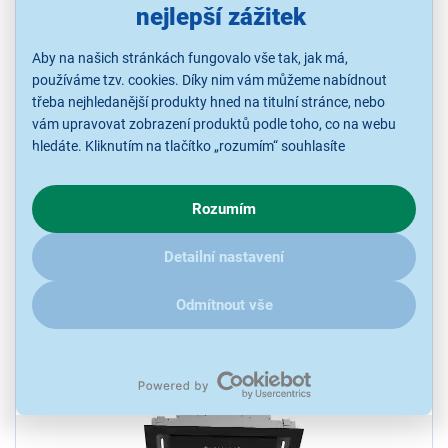
nejlepší zážitek
Aby na našich stránkách fungovalo vše tak, jak má,
používáme tzv. cookies. Díky nim vám můžeme nabídnout
4,7
6x
třeba nejhledanější produkty hned na titulní stránce, nebo
Philco PEC 192 AB
vám upravovat zobrazení produktů podle toho, co na webu
Odsavač par, počet rychlostí 3, horní odtah, tlačítkové ovládání,
hledáte. Kliknutím na tlačítko „rozumím“ souhlasíte
počet motorů 1, recirkulace, výkon 206m3/h, LED osvětlení,
s využíváním cookies pro analytické účely a předáním údajů o
hlučnost 66dB, hmotnost 4,4kg, černý
chování na webu pro zobrazení cílených reklam. Pokud vás
Rozumím
zajímají detaily, jak u nás s cookies a dalšími údaji pracujeme,
Ihned k odeslání
Skladem více než 5 ks.
klikněte
sem
.
U Vás již od 17.8.
Detailní nastavení
Odmítnout vše
1 990 Kč