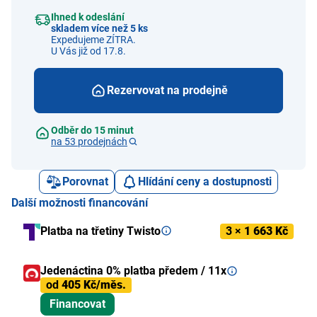
Ihned k odeslání
skladem více než 5 ks
Expedujeme ZÍTRA.
U Vás již od 17.8.
Rezervovat na prodejně
Odběr do 15 minut
na 53 prodejnách
Porovnat
Hlídání ceny a dostupnosti
Další možnosti financování
Platba na třetiny Twisto
3 ×
1 663 Kč
Jedenáctina 0% platba předem / 11x
od
405 Kč/měs.
Financovat