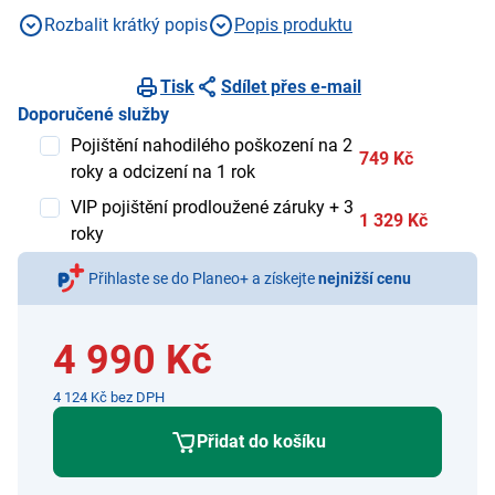
otočení dveří, LED osvětlení
Rozbalit krátký popis
Popis produktu
Tisk
Sdílet přes e-mail
Doporučené služby
Pojištění nahodilého poškození na 2
749 Kč
roky a odcizení na 1 rok
VIP pojištění prodloužené záruky + 3
1 329 Kč
roky
Přihlaste se do Planeo+ a získejte
nejnižší cenu
4 990 Kč
4 124 Kč bez DPH
Přidat do košíku