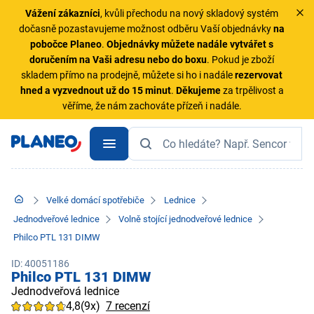
Vážení zákazníci
, kvůli přechodu na nový skladový systém
dočasně pozastavujeme možnost odběru Vaší objednávky
na
pobočce Planeo
.
Objednávky
můžete nadále vytvářet s
doručením na Vaši adresu nebo do boxu
. Pokud je zboží
skladem přímo na prodejně, můžete si ho i nadále
rezervovat
hned a vyzvednout už do 15 minut
.
Děkujeme
za trpělivost a
věříme, že nám zachováte přízeň i nadále.
Velké domácí spotřebiče
Lednice
Jednodveřové lednice
Volně stojící jednodveřové lednice
Philco PTL 131 DIMW
ID: 40051186
Philco PTL 131 DIMW
Jednodveřová lednice
4,8
(9x)
7 recenzí