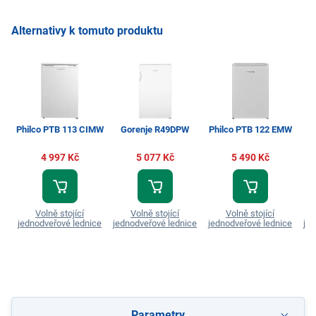
Alternativy k tomuto produktu
Philco PTB 113 CIMW
Gorenje R49DPW
Philco PTB 122 EMW
G
4 997 Kč
5 077 Kč
5 490 Kč
Volně stojící
Volně stojící
Volně stojící
jednodveřové lednice
jednodveřové lednice
jednodveřové lednice
jed
Parametry