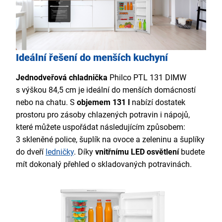
Ideální řešení do menších kuchyní
Jednodveřová chladnička
Philco PTL 131 DIMW
s výškou 84,5 cm je ideální do menších domácností
nebo na chatu. S
objemem 131 l
nabízí dostatek
prostoru pro zásoby chlazených potravin i nápojů,
které můžete uspořádat následujícím způsobem:
3 skleněné police, šuplík na ovoce a zeleninu a šuplíky
do dveří
ledničky
. Díky
vnitřnímu LED osvětlení
budete
mít dokonalý přehled o skladovaných potravinách.