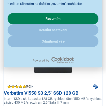
hledáte. Kliknutím na tlačítko „rozumím“ souhlasíte
s využíváním cookies pro analytické účely a předáním údajů o
Ihned k odeslání
Skladem 1 ks.
chování na webu pro zobrazení cílených reklam. Pokud vás
U Vás již od 17.8.
Rozumím
zajímají detaily, jak u nás s cookies a dalšími údaji pracujeme,
klikněte
sem
.
Detailní nastavení
3 335 Kč
Odmítnout vše
5,0
3x
Verbatim Vi550 S3 2,5" SSD 128 GB
Interní SSD disk, kapacita 128 GB, rychlost čtení 550 MB/s, rychlost
zápisu 430 MB/s, rozhraní 2,5" Sata III 7 mm