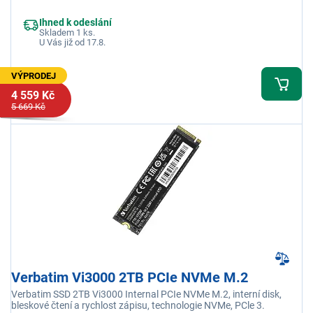
Ihned k odeslání
Skladem 1 ks.
U Vás již od 17.8.
VÝPRODEJ
4 559 Kč
5 669 Kč
Verbatim Vi3000 2TB PCIe NVMe M.2
Verbatim SSD 2TB Vi3000 Internal PCIe NVMe M.2, interní disk,
bleskové čtení a rychlost zápisu, technologie NVMe, PCle 3.