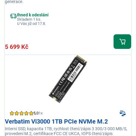
generace.
Ihned k odeslání
Skladem 1 ks.
U Vás již od 17.8.
5 699 Kč
5,0
1x
Verbatim Vi3000 1TB PCIe NVMe M.2
Interní SSD, kapacita 1TB, rychlost čtení/zápis 3 300/3 000 MB/S,
provedení M.2, certifikace FCC CE UKCA, IOPS čtení/zápis