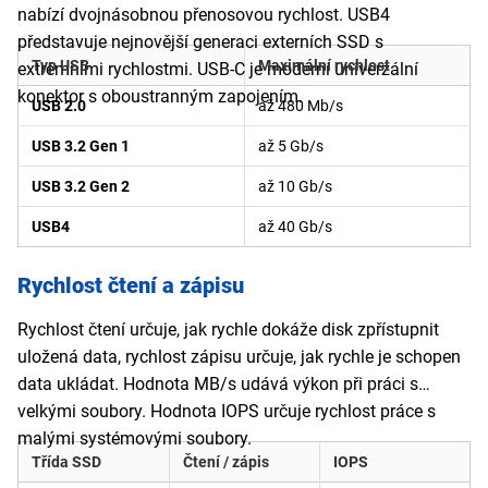
nabízí dvojnásobnou přenosovou rychlost. USB4
představuje nejnovější generaci externích SSD s
Typ USB
Maximální rychlost
extrémními rychlostmi. USB-C je moderní univerzální
konektor s oboustranným zapojením.
USB 2.0
až 480 Mb/s
USB 3.2 Gen 1
až 5 Gb/s
USB 3.2 Gen 2
až 10 Gb/s
USB4
až 40 Gb/s
Rychlost čtení a zápisu
Rychlost čtení určuje, jak rychle dokáže disk zpřístupnit
uložená data, rychlost zápisu určuje, jak rychle je schopen
data ukládat. Hodnota MB/s udává výkon při práci s
velkými soubory. Hodnota IOPS určuje rychlost práce s
malými systémovými soubory.
Třída SSD
Čtení / zápis
IOPS