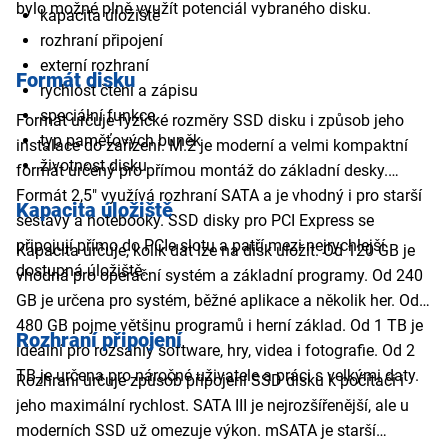
bylo možné plně využít potenciál vybraného disku.
kapacita úložiště
rozhraní připojení
externí rozhraní
Formát disku
rychlost čtení a zápisu
speciální funkce
Formát určuje fyzické rozměry SSD disku i způsob jeho
typ paměťových buněk
instalace do zařízení. M.2 je moderní a velmi kompaktní
životnost disku
formát určený pro přímou montáž do základní desky.
Formát 2,5" využívá rozhraní SATA a je vhodný i pro starší
Kapacita úložiště
sestavy a notebooky. SSD disky pro PCI Express se
připojují přímo do PCIe slotu a patří mezi nejrychlejší
Kapacita určuje, kolik dat lze na disk uložit. Od 120 GB je
dostupná úložiště.
vhodná pro operační systém a základní programy. Od 240
GB je určena pro systém, běžné aplikace a několik her. Od
480 GB pojme většinu programů i herní základ. Od 1 TB je
Rozhraní připojení
ideální pro rozsáhlý software, hry, videa i fotografie. Od 2
TB je určena pro náročné uživatele a práci s velkými daty.
Rozhraní určuje způsob připojení SSD disku k počítači i
jeho maximální rychlost. SATA III je nejrozšířenější, ale u
moderních SSD už omezuje výkon. mSATA je starší