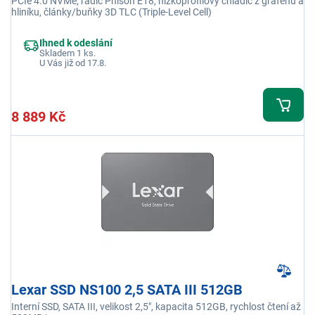
PCIe 4.0 NVMe, řadič Phison E18, nízkoprofilový chladič z grafenu a
hliníku, články/buňky 3D TLC (Triple-Level Cell)
Ihned k odeslání
Skladem 1 ks.
U Vás již od 17.8.
8 889 Kč
Lexar SSD NS100 2,5 SATA III 512GB
Interní SSD, SATA III, velikost 2,5", kapacita 512GB, rychlost čtení až