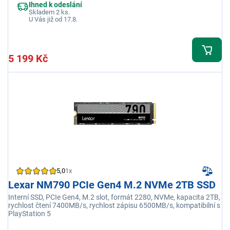
Ihned k odeslání
Skladem 2 ks.
U Vás již od 17.8.
5 199 Kč
5,0
1x
Lexar NM790 PCIe Gen4 M.2 NVMe 2TB SSD
Interní SSD, PCIe Gen4, M.2 slot, formát 2280, NVMe, kapacita 2TB,
rychlost čtení 7400MB/s, rychlost zápisu 6500MB/s, kompatibilní s
PlayStation 5