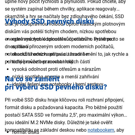
úplně nový pocit rychlosti a plynulosti. Pokud chcete, aby
se systém zapínal během chvilky, aplikace reagovaly
okamžitě a hry se načítaly bez zdlouhavého čekání, SSD
Výhody SSD pevných disků
disk je tou správnou volbou. Oproti klasickým plotnovým
diskům vás potěší tichým chodem, nízkou spotřebou
energie i vysokou odolností vůči otřesům. Právě proto se
extrémně rychlé spouštění operačního systému i
dnes stává přirozeným srdcem moderních počítačů,
aplikací
notebooků i herních sestav a zásadně mění to, jak rychle a
okamžitá odezva při práci i hraní her
pohodlně můžete pracovat i hrát
tichý provoz bez mechanických částí
vysoká odolnost proti otřesům a nárazům
nízká spotřeba energie a menší zahřívání
Na co se zaměřit
ideální řešení pro notebooky i herní sestavy
při výběru SSD pevného disku?
Při volbě SSD disku hraje klíčovou roli rozhraní připojení,
formát disku a požadovaná kapacita. Pro běžné použití
postačí SATA SSD ve formátu 2,5", pro maximální výkon
jsou ideální M.2 NVMe disky. Důležité je také ověřit
kompatibilitu se základní deskou nebo
notebookem
, aby
formát disku