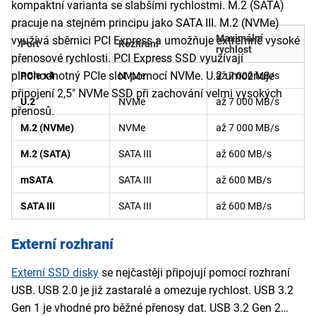
kompaktní varianta se slabšími rychlostmi. M.2 (SATA)
pracuje na stejném principu jako SATA III. M.2 (NVMe)
Maximální
využívá sběrnici PCI Express a umožňuje extrémně vysoké
Port
Rozhraní
rychlost
přenosové rychlosti. PCI Express SSD využívají
plnohodnotný PCIe slot pomocí NVMe. U.2 umožňuje
PCIe x4
NVMe
až 7 000 MB/s
připojení 2,5" NVMe SSD při zachování velmi vysokých
U.2
NVMe
až 7 000 MB/s
přenosů.
M.2 (NVMe)
NVMe
až 7 000 MB/s
M.2 (SATA)
SATA III
až 600 MB/s
mSATA
SATA III
až 600 MB/s
SATA III
SATA III
až 600 MB/s
Externí rozhraní
Externí SSD disky
se nejčastěji připojují pomocí rozhraní
USB. USB 2.0 je již zastaralé a omezuje rychlost. USB 3.2
Gen 1 je vhodné pro běžné přenosy dat. USB 3.2 Gen 2