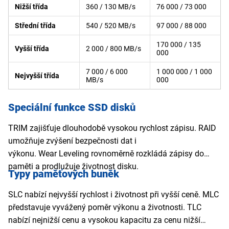
Nižší třída
360 / 130 MB/s
76 000 / 73 000
Střední třída
540 / 520 MB/s
97 000 / 88 000
170 000 / 135
Vyšší třída
2 000 / 800 MB/s
000
7 000 / 6 000
1 000 000 / 1 000
Nejvyšší třída
MB/s
000
Speciální funkce SSD disků
TRIM zajišťuje dlouhodobě vysokou rychlost zápisu. RAID
umožňuje zvýšení bezpečnosti dat i
výkonu. Wear Leveling rovnoměrně rozkládá zápisy do
paměti a prodlužuje životnost disku.
Typy paměťových buněk
SLC nabízí nejvyšší rychlost i životnost při vyšší ceně. MLC
představuje vyvážený poměr výkonu a životnosti. TLC
nabízí nejnižší cenu a vysokou kapacitu za cenu nižší