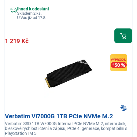
Ihned k odeslání
Skladem 2 ks.
U Vás již od 17.8.
1 219 Kč
Verbatim Vi7000G 1TB PCIe NVMe M.2
Verbatim SSD 1TB Vi7000G Internal PCIe NVMe M.2, interní disk,
bleskové rychlosti čtení a zápisu, PCIe 4. generace, kompatibilní s
PlayStationTM 5.