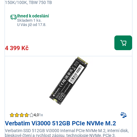
150K/100K, TBW 750 TB
Ihned k odeslání
Skladem 1 ks.
U Vás již od 17.8.
4 399 Kč
4,0
1x
Verbatim Vi3000 512GB PCIe NVMe M.2
Verbatim SSD 512GB Vi3000 Internal PCIe NVMe M.2, interní disk,
bleskové čtení a rychlost zápisu, technologie NVMe, PCle 3.