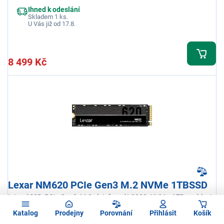
Ihned k odeslání
Skladem 1 ks.
U Vás již od 17.8.
8 499 Kč
Lexar NM620 PCIe Gen3 M.2 NVMe 1TBSSD
Interní SSD, PCIe Gen3, M.2 slot, formát 2280, NVMe, 1TB, rychlost
čtení 3500MB/s, rychlost zápisu 3000MB/s
Katalog
Prodejny
Porovnání
Přihlásit
Košík