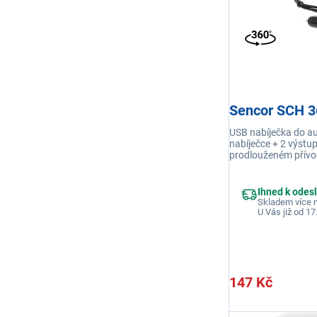
Sencor SCH 3
USB nabíječka do au
nabíječce + 2 výstu
prodlouženém přívod
1,5m; Vstup DC 12-
Ihned k odes
Skladem více n
U Vás již od 17
147 Kč