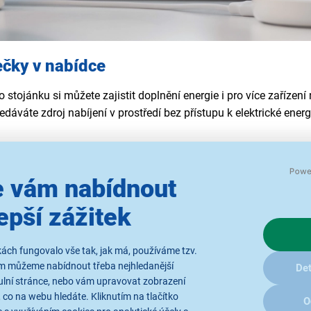
ečky v nabídce
 stojánku si můžete zajistit doplnění energie i pro více zařízení
edáváte zdroj nabíjení v prostředí bez přístupu k elektrické energ
Bezdrátové
 vám nabídnout
Drátové nabíječky
nabíječky
epší zážitek
na
Nabíječky s rychlým
Nabíječky do sítě
nabíjením
ách fungovalo vše tak, jak má, používáme tzv.
nější produkty
ám můžeme nabídnout třeba nejhledanější
Det
ulní stránce, nebo vám upravovat zobrazení
 co na webu hledáte. Kliknutím na tlačítko
O
Yenkee YAC G38