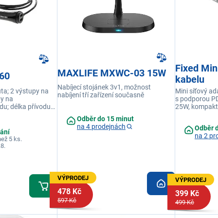
Fixed Mi
MAXLIFE MXWC-03 15W
60
kabelu
Nabíjecí stojánek 3v1, možnost
ta; 2 výstupy na
Mini síťový ad
nabíjení tří zařízení současně
py na
s podporou PD
u; délka přívodu
25W, kompaktn
24V;
zásuvky, vhod
Odběr do 15 minut
adaptéry
na 4 prodejnách
Odběr 
lání
na 2 pr
ež 5 ks.
.8.
VÝPRODEJ
VÝPRODEJ
478 Kč
399 Kč
597 Kč
499 Kč