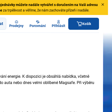
jednávky
můžete nadále vytvářet s doručením na Vaši adresu
me
za trpělivost a věříme, že nám zachováte přízeň i nadále.
at
Košík
Prodejny
Porovnání
Přihlásit
ání energie. K dispozici je obsáhlá nabídka, včetně
 do auta nebo dnes velmi oblíbené Magsafe. Při výběru