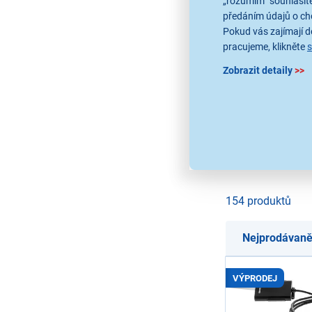
„rozumím“ souhlasíte
1
předáním údajů o ch
Pokud vás zajímají de
pracujeme, klikněte
2
Zobrazit detaily
>>
3
154 produktů
Nejprodávaně
VÝPRODEJ