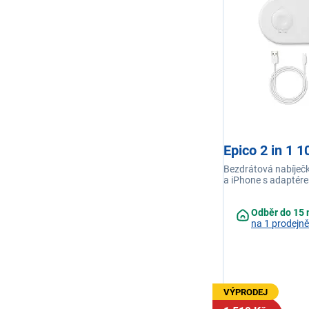
Epico 2 in 1 
Bezdrátová nabíječ
a iPhone s adaptére
Odběr do 15 
na 1 prodejně
VÝPRODEJ