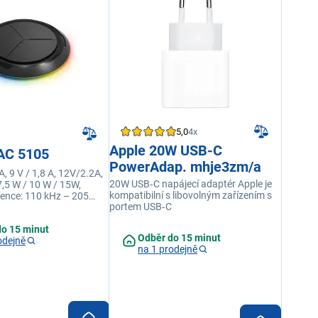
5,0
4x
Apple 20W USB-C
AC 5105
PowerAdap. mhje3zm/a
A, 9 V / 1,8 A, 12V/2.2A,
20W USB‑C napájecí adaptér Apple je
7,5 W / 10 W / 15W,
kompatibilní s libovolným zařízením s
vence: 110 kHz – 205
portem USB‑C
 vzdálenost: 2–6 mm,
Typ C
do 15 minut
Odběr do 15 minut
odejně
na 1 prodejně