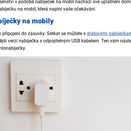
šenství v podobě nabíječek na mobil nachází své uplatnění doma
abíječku na mobil, která naplní vaše očekávání.
bíječky na mobily
k připojení do zásuvky. Setkat se můžete s
drátovými nabíječka
ější verzí nabíječka s odpojitelným USB kabelem. Ten vám násle
hlonabíječky.