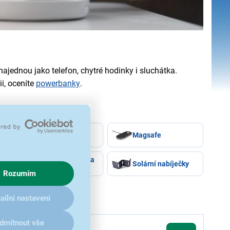
 najednou jako telefon, chytré hodinky i sluchátka.
ii, oceníte
powerbanky
.
Nabíječky do auta
Magsafe
Nabíjecí stojánky a
Solární nabíječky
stanice
Rozumím
ailní nastavení
dmítnout vše