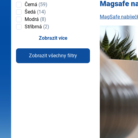
Magsafe na
Černá
(59)
Šedá
(14)
MagSafe nabíječ
Modrá
(8)
Stříbrná
(2)
Zobrazit více
Zobrazit všechny filtry