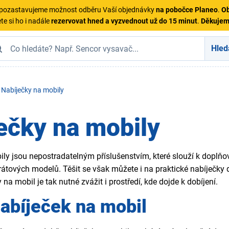
ě pozastavujeme možnost odběru Vaší objednávky
na pobočce Planeo
.
Ob
te si ho i nadále
rezervovat hned a vyzvednout už do 15 minut
.
Děkuje
Hled
Nabíječky na mobily
ečky na mobily
ly jsou nepostradatelným příslušenstvím, které slouží k doplňov
átových modelů. Těšit se však můžete i na praktické nabíječky
 na mobil je tak nutné zvážit i prostředí, kde dojde k dobíjení.
abíječek na mobil