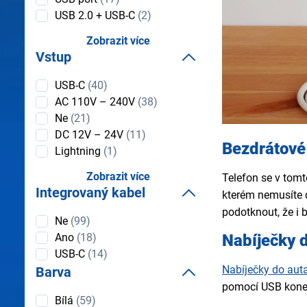
USB 2.0 + USB-C
(2)
Zobrazit více
Vstup
Vstup
USB-C
(40)
AC 110V – 240V
(38)
Ne
(21)
DC 12V – 24V
(11)
Bezdrátové 
Lightning
(1)
Zobrazit více
Telefon se v tom
Integrovaný kabel
kterém nemusíte 
podotknout, že i 
Integrovaný
Ne
(99)
kabel
Nabíječky 
Ano
(18)
USB-C
(14)
Nabíječky do aut
Barva
pomocí USB konek
Barva
Bílá
(59)