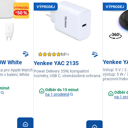
VÝPRODEJ
VÝPRODEJ
5,0
1x
Yenkee Y
10W White
Yenkee YAC 2135
Vstup: 5 V / 2 
ka pro Apple Watch
Power Delivery 35W, kompaktní
výstup: 5 W / 
m v balení, White
rozměry, USB C, vícenásobná ochrana
pracovní frek
kHz, nabíjecí
minut
vstupní port: 
Odběr do 15 minut
Odběr 
na 1 prodejně
na 1 pr