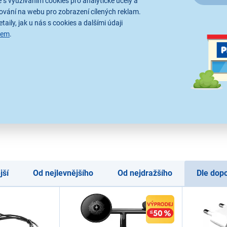
Skladem více než 5 ks a na 113 prodejnách
 s využíváním cookies pro analytické účely a
Kompaktní rozměry, Univerzální použití, Inovativní technologie GaN
ování na webu pro zobrazení cílených reklam.
výstupní konektory USB A + USB C
taily, jak u nás s cookies a dalšími údaji
sem
.
Yenkee YAC G35
Skladem více než 5 ks a na 112 prodejnách
Kompaktní rozměry, Univerzální použití, Inovativní technologie GaN,
konektory USB C
Yenkee YAC 2023BK
Skladem více než 5 ks a na 121 prodejná
USB nabíječka s technologií Quick Charge 3.0 vhodná pro chytré mob
nabíjení, vstup: AC 100–240 V, 50–60 Hz, výstup USB: 3,6–6,5 V, 3 A; 
W
Zobrazit další nejprodávanějš
jší
Od nejlevnějšího
Od nejdražšího
Dle dop