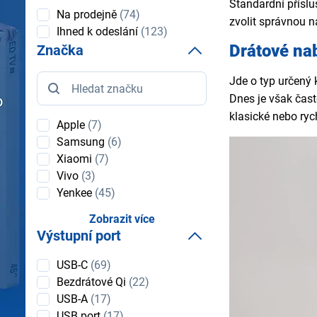
Standardní příslu
Dostupnost
Na prodejně
(74)
zvolit správnou n
Ihned k odeslání
(123)
Drátové na
Značka
Značka
Jde o typ určený 
Dnes je však čast
klasické nebo ryc
Apple
(7)
Samsung
(6)
Xiaomi
(7)
Vivo
(3)
Yenkee
(45)
Zobrazit více
Výstupní port
Výstupní
USB-C
(69)
port
Bezdrátové Qi
(22)
USB-A
(17)
USB port
(17)