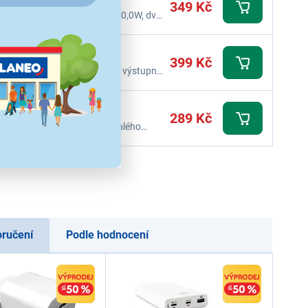
349 Kč
, Výstupní výkon: max. max. 20,0W, dva
399 Kč
 Výstupní výkon: max. 35,0W, výstupní
ch
289 Kč
ilní telefony s podporou rychlého
6,5–9 V, 2 A; 9 V–12 V, 1,5 A, výkon: 18
í...
oručení
Podle hodnocení