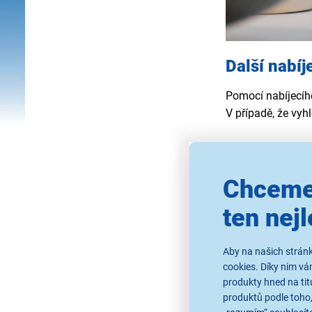
Další nabíj
Pomocí nabíjecího
V případě, že vyhl
Chceme
Nabíječky
ten nejl
Nabíječky 
iPhone
Aby na našich stránk
Nejprodáva
cookies. Díky nim v
produkty hned na tit
produktů podle toho,