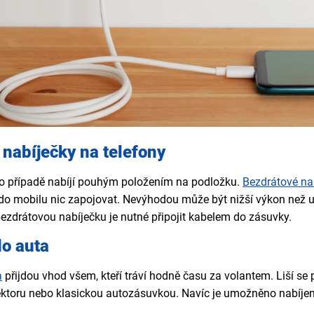
nabíječky na telefony
to případě nabíjí pouhým položením na podložku.
Bezdrátové na
do mobilu nic zapojovat. Nevýhodou může být nižší výkon než u 
bezdrátovou nabíječku je nutné připojit kabelem do zásuvky.
do auta
a
přijdou vhod všem, kteří tráví hodně času za volantem. Liší s
toru nebo klasickou autozásuvkou. Navíc je umožněno nabíjení