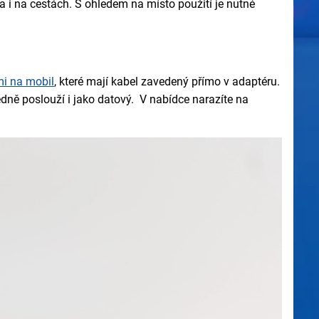
 i na cestách. S ohledem na místo použití je nutné
mi na mobil
, které mají kabel zavedený přímo v adaptéru.
dně poslouží i jako datový. V nabídce narazíte na