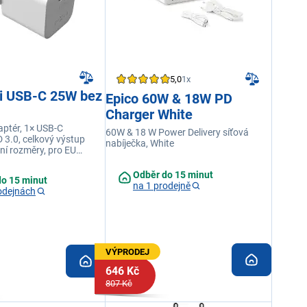
5,0
1x
ni USB-C 25W bez
Epico 60W & 18W PD
Charger White
aptér, 1× USB-C
60W & 18 W Power Delivery síťová
 3.0, celkový výstup
nabíječka, White
í rozměry, pro EU
ný doplněk pro MagSafe
Odběr do 15 minut
do 15 minut
na 1 prodejně
odejnách
VÝPRODEJ
646 Kč
807 Kč