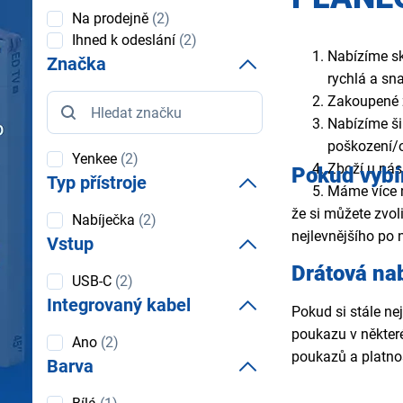
Dostupnost
Na prodejně
(2)
Ihned k odeslání
(2)
Nabízíme skv
Značka
rychlá a sn
Značka
Zakoupené 
Nabízíme ši
poškození/o
Yenkee
(2)
Zboží u nás
Pokud vybí
Typ přístroje
Máme více
že si můžete zvoli
Typ
Nabíječka
(2)
přístroje
nejlevnějšího po 
Vstup
Drátová na
Vstup
USB-C
(2)
Integrovaný kabel
Pokud si stále ne
poukazu v někter
Integrovaný
Ano
(2)
kabel
poukazů a platno
Barva
Barva