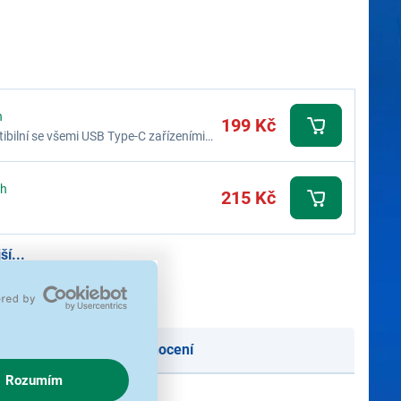
h
199 Kč
bilní se všemi USB Type-C zařízeními,
ch
215 Kč
í...
oručení
Podle hodnocení
Rozumím