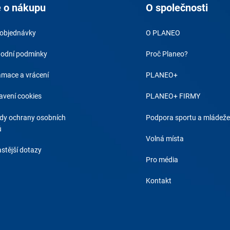
 o nákupu
O společnosti
 objednávky
O PLANEO
odní podmínky
Proč Planeo?
amace a vrácení
PLANEO+
avení cookies
PLANEO+ FIRMY
dy ochrany osobních
Podpora sportu a mládeže
ů
Volná místa
stější dotazy
Pro média
Kontakt