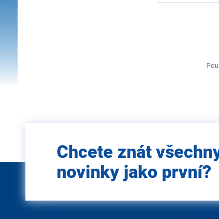
Použ
Zadejte
Chcete znát všechn
e-mail
novinky jako první?