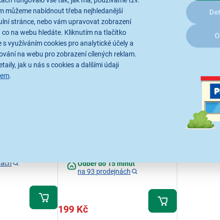
ách fungovalo vše tak, jak má, používáme tzv.
ám můžeme nabídnout třeba nejhledanější
Det
ulní stránce, nebo vám upravovat zobrazení
 co na webu hledáte. Kliknutím na tlačítko
O
 s využíváním cookies pro analytické účely a
ování na webu pro zobrazení cílených reklam.
taily, jak u nás s cookies a dalšími údaji
sem
.
Yenkee YAC 2027BK
2027WH
Nabíječka USB Typu C do zásuvky, pro
 C do zásuvky
smartphony a tablety, kompatibilní se
všemi USB Type-C zařízeními, délka
kabelu: 130 cm
lání
ež 5 ks.
Ihned k odeslání
.8.
Skladem více než 5 ks.
minut
U Vás již od 17.8.
nách
Odběr do 15 minut
na 93 prodejnách
199 Kč