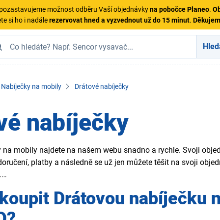
ě pozastavujeme možnost odběru Vaší objednávky
na pobočce Planeo
.
Ob
te si ho i nadále
rezervovat hned a vyzvednout už do 15 minut
.
Děkuje
Hled
Nabíječky na mobily
Drátové nabíječky
vé nabíječky
y na mobily najdete na našem webu snadno a rychle. Svoji objed
oručení, platby a následně se už jen můžete těšit na svoji ob
.
koupit Drátovou nabíječku 
O?