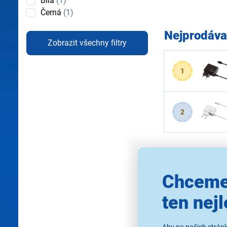
Bílá
(1)
Černá
(1)
Nejprodáva
Zobrazit všechny filtry
1
2
2 produkty
Chceme
ten nejl
Nejprodávaně