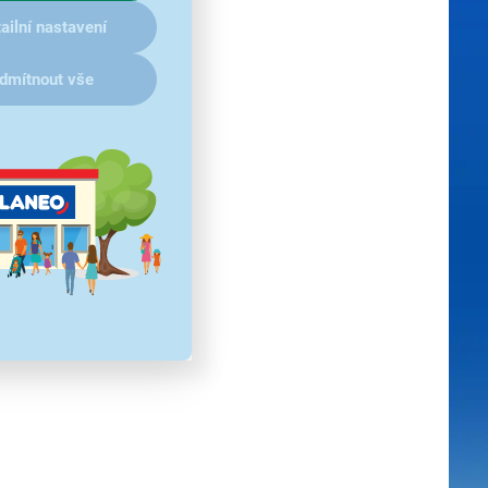
ailní nastavení
dmítnout vše