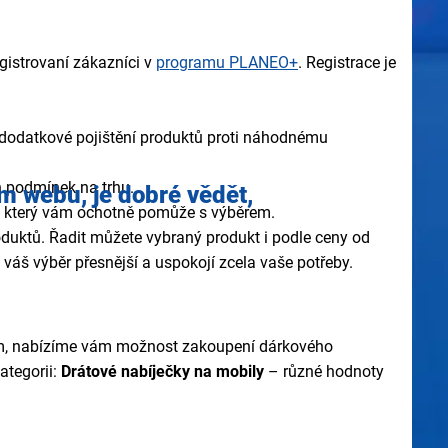
egistrovaní zákazníci v
programu PLANEO+
. Registrace je
dodatkové pojištění produktů proti náhodnému
h podmínek na trhu.
em webu,
je dobré vědět,
l, který vám ochotně pomůže s výběrem.
produktů. Řadit můžete vybraný produkt i podle ceny od
váš výběr přesnější a uspokojí zcela vaše potřeby.
ízkým, nabízíme vám možnost zakoupení dárkového
ategorii:
Drátové nabíječky na mobily
– různé hodnoty