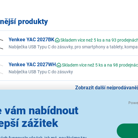
nější produkty
Yenkee YAC 2027BK
Skladem více než 5 ks a na 93 prodejnác
Nabíječka USB Typu C do zásuvky, pro smartphony a tablety, kompati
délka kabelu: 130 cm
Yenkee YAC 2027WH
Skladem více než 5 ks a na 98 prodejná
Nabíječka USB Typu C do zásuvky
Zobrazit další nejprodávanějš
 vám nabídnout
epší zážitek
jší
Od nejlevnějšího
Od nejdražšího
Dle dop