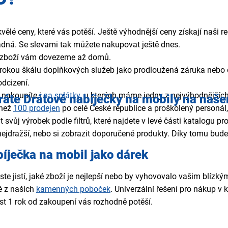
ělé ceny, které vás potěší. Ještě výhodnější ceny získají naši r
adná. Se slevami tak můžete nakupovat ještě dnes.
zboží vám dovezeme až domů.
rokou škálu doplňkových služeb jako prodloužená záruka nebo 
dcizení.
 nakoupíte i
na splátky
, u kterých máme jedny z nejvýhodnějšíc
ráte Drátové nabíječky na mobily
na naš
 než
100 prodejen
po celé České republice a proškolený personá
t svůj výrobek podle filtrů, které najdete v levé části katalogu 
nejdražší, nebo si zobrazit doporučené produkty. Díky tomu bude 
bíječka na mobil
jako dárek
jste jistí, jaké zboží je nejlepší nebo by vyhovovalo vašim bl
é z našich
kamenných poboček
. Univerzální řešení pro nákup v k
st 1 rok od zakoupení vás rozhodně potěší.