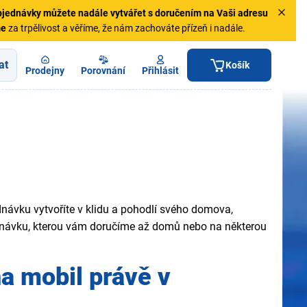
jednávky
můžete nadále vytvářet s doručením na Vaši adresu
me
za trpělivost a věříme, že nám zachováte přízeň i nadále.
at
Košík
Prodejny
Porovnání
Přihlásit
návku vytvoříte v klidu a pohodlí svého domova,
jednávku, kterou vám doručíme až domů nebo na některou
na mobil
právě v