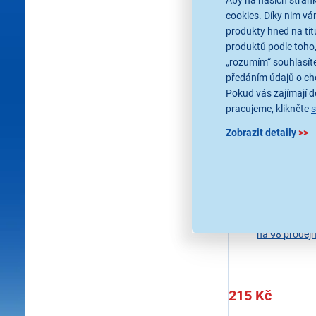
Aby na našich stránk
VÝPRODEJ
cookies. Díky nim v
produkty hned na tit
produktů podle toho,
„rozumím“ souhlasíte
předáním údajů o ch
Pokud vás zajímají de
pracujeme, klikněte
5,0
1x
Zobrazit detaily
>>
Yenkee YAC 
Nabíječka USB Typu
Ihned k odes
Skladem více n
U Vás již od 17
Odběr do 15 
na 98 prodej
215 Kč