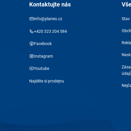
Kontaktujte nás
Vše
info@planeo.cz
Stav
Obch
+420 323 204 584
Rekl
Facebook
Nast
Instagram
Zása
Youtube
údaj
Najděte si prodejnu
Nejča