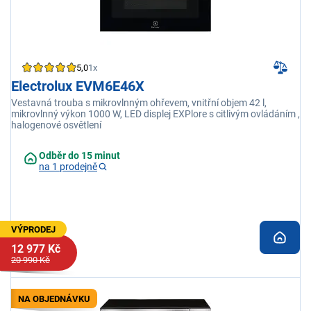
5,0
1x
Electrolux EVM6E46X
Vestavná trouba s mikrovlnným ohřevem, vnitřní objem 42 l,
mikrovlnný výkon 1000 W, LED displej EXPlore s citlivým ovládáním ,
halogenové osvětlení
Odběr do 15 minut
na 1 prodejně
VÝPRODEJ
12 977 Kč
20 990 Kč
NA OBJEDNÁVKU