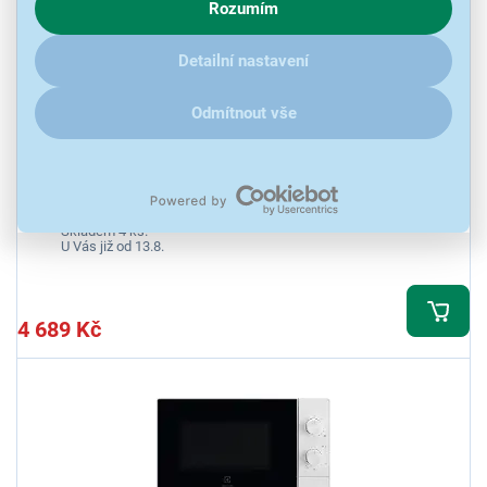
Rozumím
zajímají detaily, jak u nás s cookies a dalšími údaji pracujeme,
klikněte
sem
.
Detailní nastavení
5,0
1x
Odmítnout vše
Electrolux EMZ725MMK
Mikrovlnná trouba s grilem, výkon 900 W, 7 úrovní, výkon grilu 1000
W, průměr talíře 28,8 cm, SteamPot pro rychlé a zdravé vaření
Ihned k odeslání
Skladem 4 ks.
U Vás již od 13.8.
4 689 Kč