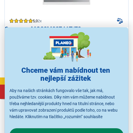
5,0
2x
Samsung MG22M8274AT/E2
Vestavná mikrovlnná trouba Samsung, kapacita 22 l, průměr
otočného talíře 25,5 cm, dotykové ovládání, barva nerez, gril, LED
displej
Ihned k odeslání
Skladem 4 ks.
U Vás již od 13.8.
Chceme vám nabídnout ten
nejlepší zážitek
VÝPRODEJ
7 177 Kč
Aby na našich stránkách fungovalo vše tak, jak má,
7 990 Kč
používáme tzv. cookies. Díky nim vám můžeme nabídnout
třeba nejhledanější produkty hned na titulní stránce, nebo
vám upravovat zobrazení produktů podle toho, co na webu
hledáte. Kliknutím na tlačítko „rozumím“ souhlasíte
s využíváním cookies pro analytické účely a předáním údajů o
chování na webu pro zobrazení cílených reklam. Pokud vás