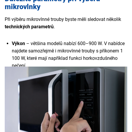
mikrovlnky
Při výběru mikrovlnné trouby byste měli sledovat několik
technických parametrů
.
Výkon
– většina modelů nabízí 600–900 W. V nabídce
najdete samozřejmě i mikrovlnné trouby s příkonem 1
100 W, které mají například funkci horkovzdušného
pečení.
Kapacita
– začíná na 15 l, což stačí na ohřev jídla pro
jednu osobu. U přípravy pokrmů pro celou rodinu vám
přijdou vhod mikrovlnky s objemem až 40 l.
Průměr otočného talíře
– pohybuje se v rozmezí 24–
32 cm.
Rozměry
– volně stojící mikrovlnné trouby mají na
výšku 25–45 cm a šířku 40–60 cm. U vestavných
mikrovlnek se výška pohybuje přibližně od 45 cm a
šířka je běžně 60 cm.