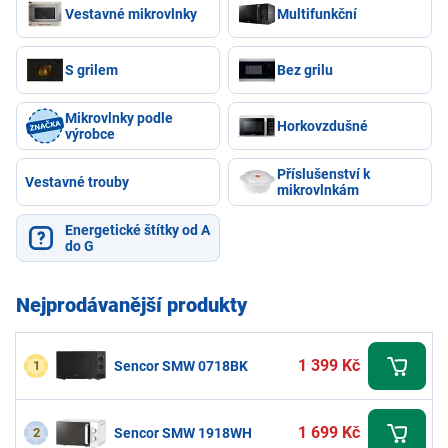
Vestavné mikrovlnky
Multifunkční
S grilem
Bez grilu
Mikrovlnky podle
Horkovzdušné
výrobce
Příslušenství k
Vestavné trouby
mikrovlnkám
Energetické štítky od A
do G
Nejprodávanější produkty
1 399 Kč
1
Sencor SMW 0718BK
1 699 Kč
2
Sencor SMW 1918WH