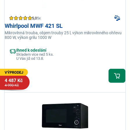
5,0
5x
Whirlpool MWF 421 SL
Mikrovlnná trouba, objem trouby 25 l, výkon mikrovlnného ohřevu
800 W, výkon grilu 1000 W
Ihned k odeslání
Skladem více než 5 ks.
U Vás již od 13.8.
VÝPRODEJ
4 487 Kč
4 990 Kč