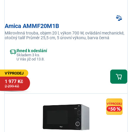
Amica AMMF20M1B
Mikrovlnná trouba, objem 20 l, výkon 700 W, ovládání mechanické,
otočný talíř Průměr 25,5 cm, 5 úrovní výkonu, barva černá
Ihned k odeslání
Skladem 3 ks.
U Vás již od 13.8.
VÝPRODEJ
1 977 Kč
2 299 Kč