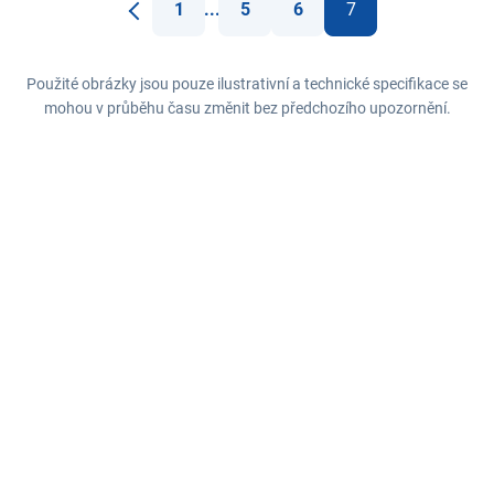
1
...
5
6
7
Předchozí
Použité obrázky jsou pouze ilustrativní a technické specifikace se
mohou v průběhu času změnit bez předchozího upozornění.