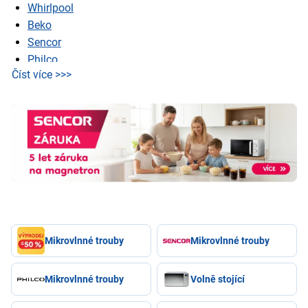
Whirlpool
Beko
Sencor
Philco
Číst více >>>
Samsung
Mikrovlnné trouby
Mikrovlnné trouby
Mikrovlnné trouby
Volně stojící