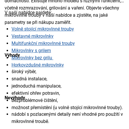
domácnosti. Existuje mnoho modelů s různými funkcemi,
včetně rozmrazování, grilování a vaření. Objevte všechny
V naší nabídce najdete:
mikrovlnné trouby v naší nabídce a zjistěte, na jaké
parametry se při nákupu zaměřit.
Volně stojící mikrovlnné trouby
Vestavné mikrovlnky
Multifunkční mikrovlnné trouby
Mikrovlnky s grilem
Výhody
Mikrovlnky bez grilu
Horkovzdušné mikrovlnky
široký výběr,
snadná instalace,
jednoduchá manipulace,
efektivní ohřev potravin,
Nevýhody
bezproblémové čištění,
možnost přemístění (u volně stojící mikrovlnné trouby).
nádobí s pozlacenými detaily není vhodné pro použití v
mikrovlnné troubě.