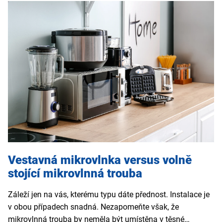
Vestavná mikrovlnka versus volně
stojící mikrovlnná trouba
Záleží jen na vás, kterému typu dáte přednost. Instalace je
v obou případech snadná. Nezapomeňte však, že
mikrovlnná trouba by neměla být umístěna v těsné