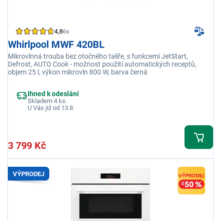
4,8
6x
Whirlpool MWF 420BL
Mikrovlnná trouba bez otočného talíře, s funkcemi JetStart,
Defrost, AUTO Cook - možnost použití automatických receptů,
objem 25 l, výkon mikrovln 800 W, barva černá
Ihned k odeslání
Skladem 4 ks.
U Vás již od 13.8.
3 799 Kč
VÝPRODEJ