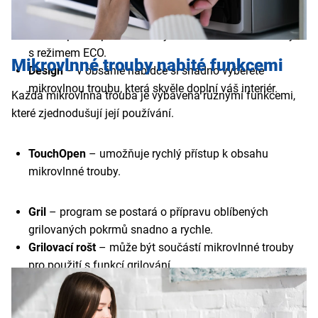
Spotřeba energie
– jde o důležitý údaj, na který byste
se měli při koupi zaměřit. Vybírat můžete i mikrovlnky
s režimem ECO.
Mikrovlnné trouby nabité funkcemi
Design
– v obsáhlé nabídce si snadno vyberete
mikrovlnou troubu, která skvěle doplní váš interiér.
Každá mikrovlnná trouba je vybavena různými funkcemi,
které zjednodušují její používání.
TouchOpen
– umožňuje rychlý přístup k obsahu
mikrovlnné trouby.
Gril
– program se postará o přípravu oblíbených
grilovaných pokrmů snadno a rychle.
Grilovací rošt
– může být součástí mikrovlnné trouby
pro použití s funkcí grilování.
Quick Start
–
spuštění krátkodobého maximálního
výkonu mikrovlnky.