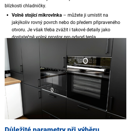
blízkosti chladničky.
Volně stojící mikrovlnka
– můžete ji umístit na
jakýkoliv rovný povrch nebo do předem připraveného
otvoru. Je však třeba zvážit i takové detaily jako
dostatečně volný prostor pro odvod tepla.
Vestavná mikrovlnka
– jde o oblíbené řešení pro
moderní kuchyně, protože hladce splyne se zbytkem
kuchyňské linky.
Důležité parametry při výběru