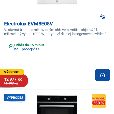
Electrolux EVM8E08V
Vestavná trouba s mikrovlnným ohřevem, vnitřní objem 42 l,
mikrovlnný výkon 1000 W, dotykový displej, halogenové osvětlení
Odběr do 15 minut
na 1 prodejně
VÝPRODEJ
12 977 Kč
16 997 Kč
VÝPRODEJ