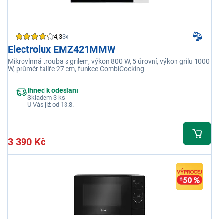
4,3
3x
Electrolux EMZ421MMW
Mikrovlnná trouba s grilem, výkon 800 W, 5 úrovní, výkon grilu 1000
W, průměr talíře 27 cm, funkce CombiCooking
Ihned k odeslání
Skladem 3 ks.
U Vás již od 13.8.
3 390 Kč