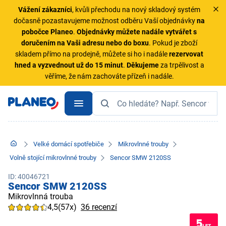
Vážení zákazníci
, kvůli přechodu na nový skladový systém
dočasně pozastavujeme možnost odběru Vaší objednávky
na
pobočce Planeo
.
Objednávky
můžete nadále vytvářet s
doručením na Vaši adresu nebo do boxu
. Pokud je zboží
skladem přímo na prodejně, můžete si ho i nadále
rezervovat
hned a vyzvednout už do 15 minut
.
Děkujeme
za trpělivost a
věříme, že nám zachováte přízeň i nadále.
Velké domácí spotřebiče
Mikrovlnné trouby
Volně stojící mikrovlnné trouby
Sencor SMW 2120SS
ID: 40046721
Sencor SMW 2120SS
Mikrovlnná trouba
4,5
(57x)
36 recenzí