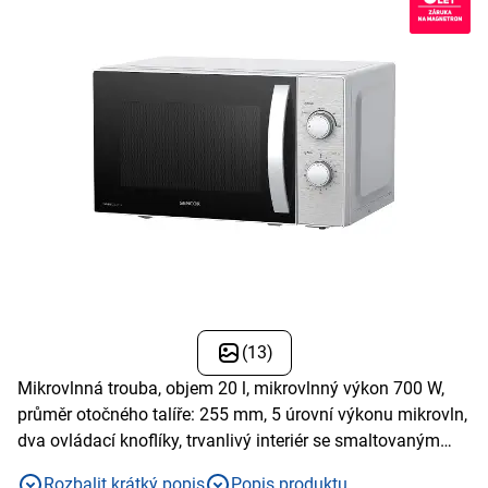
(13)
Mikrovlnná trouba, objem 20 l, mikrovlnný výkon 700 W,
průměr otočného talíře: 255 mm, 5 úrovní výkonu mikrovln,
dva ovládací knoflíky, trvanlivý interiér se smaltovaným
povrchem
Rozbalit krátký popis
Popis produktu