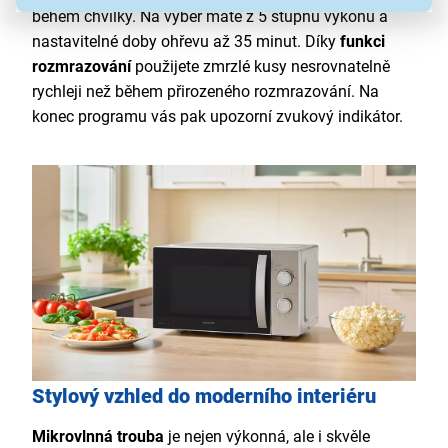
během chvilky. Na výběr máte z 5 stupňů výkonu a
nastavitelné doby ohřevu až 35 minut. Díky
funkci
rozmrazování
použijete zmrzlé kusy nesrovnatelně
rychleji než během přirozeného rozmrazování. Na
konec programu vás pak upozorní zvukový indikátor.
Stylový vzhled do moderního interiéru
Mikrovlnná trouba
je nejen výkonná, ale i skvěle