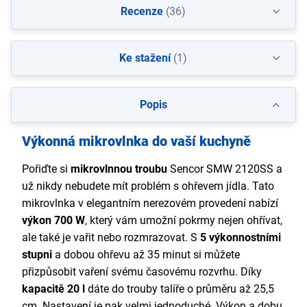
Recenze
(36)
Ke stažení
(1)
Popis
Výkonná mikrovlnka do vaší kuchyně
Pořiďte si
mikrovlnnou troubu
Sencor SMW 2120SS a
už nikdy nebudete mít problém s ohřevem jídla. Tato
mikrovlnka v elegantním nerezovém provedení nabízí
výkon 700 W
, který vám umožní pokrmy nejen ohřívat,
ale také je vařit nebo rozmrazovat. S
5 výkonnostními
stupni
a dobou ohřevu až 35 minut si můžete
přizpůsobit vaření svému časovému rozvrhu. Díky
kapacitě 20 l
dáte do trouby talíře o průměru až 25,5
cm. Nastavení je pak velmi jednoduché. Výkon a dobu