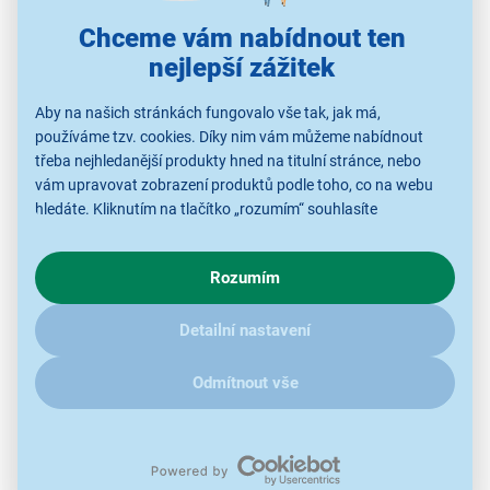
nerezové provedení
Chceme vám nabídnout ten
smaltovaný vnitřek
nejlepší zážitek
objem 20 l
pro talíře do 25,5 cm
Aby na našich stránkách fungovalo vše tak, jak má,
rozměry (š × v × h): 440 × 259 × 364 mm
používáme tzv. cookies. Díky nim vám můžeme nabídnout
třeba nejhledanější produkty hned na titulní stránce, nebo
vám upravovat zobrazení produktů podle toho, co na webu
hledáte. Kliknutím na tlačítko „rozumím“ souhlasíte
s využíváním cookies pro analytické účely a předáním údajů o
chování na webu pro zobrazení cílených reklam. Pokud vás
Rozumím
zajímají detaily, jak u nás s cookies a dalšími údaji pracujeme,
klikněte
sem
.
Detailní nastavení
Odmítnout vše
Během pár minut máte hotovo
S
výkonem 700 W
ohřejete opozdilcům oběd už