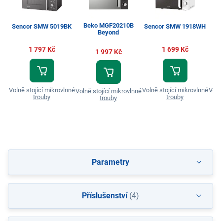
Beko MGF20210B
Sencor SMW 5019BK
Sencor SMW 1918WH
Beyond
1 797 Kč
1 699 Kč
1 997 Kč
Volně stojící mikrovlnné
Volně stojící mikrovlnné
Voln
Volně stojící mikrovlnné
trouby
trouby
trouby
Parametry
Příslušenství
(4)