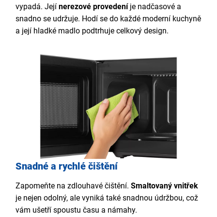
vypadá. Její
nerezové provedení
je nadčasové a
snadno se udržuje. Hodí se do každé moderní kuchyně
a její hladké madlo podtrhuje celkový design.
Snadné a rychlé čištění
Zapomeňte na zdlouhavé čištění.
Smaltovaný vnitřek
je nejen odolný, ale vyniká také snadnou údržbou, což
vám ušetří spoustu času a námahy.