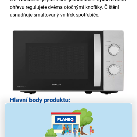
ohřevu regulujete dvěma otočnými knoflíky. Čištění
usnadňuje smaltovaný vnitřek spotřebiče.
Hlavní body produktu:
mikrovlnný výkon 700 W
5 úrovní ohřevu
maximální doba ohřevu 35 minut
funkce rozmrazování