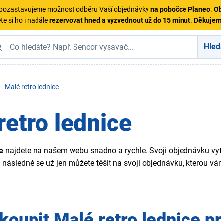
ě pozastavujeme možnost odběru Vaší objednávky
na pobočce Planeo
.
Ob
te si ho i nadále
rezervovat hned a vyzvednout už do 15 minut
.
Děkuje
Hled
Malé retro lednice
retro lednice
ce
najdete na našem webu snadno a rychle. Svoji objednávku vyt
a následně se už jen můžete těšit na svoji objednávku, kterou 
koupit Malé retro
lednice
p