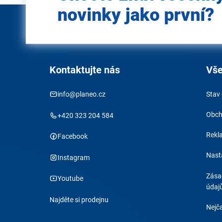
novinky jako první?
Kontaktujte nás
Vše
info@planeo.cz
Stav
Obch
+420 323 204 584
Rekl
Facebook
Nast
Instagram
Zása
Youtube
údaj
Najděte si prodejnu
Nejča