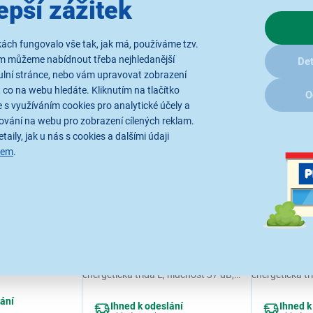
epší zážitek
ách fungovalo vše tak, jak má, používáme tzv.
jší
Od nejlevnějšího
Od nejdražšího
Dle dop
ám můžeme nabídnout třeba nejhledanější
Det
ulní stránce, nebo vám upravovat zobrazení
 co na webu hledáte. Kliknutím na tlačítko
O
 s využíváním cookies pro analytické účely a
ování na webu pro zobrazení cílených reklam.
taily, jak u nás s cookies a dalšími údaji
sem
.
 AL
Amica VT 862 AB
Amica VT
ce s mrazákem,
Jednodveřová lednice s mrazákem,
Jednodveřová
áku 95/13 l,
objem ledničky/mrazáku 95/13 l,
objem ledničk
 hlučnost 37 dB,
energetická třída E, hlučnost 37 dB,
energetická tř
ní LED,
retro design, osvětlení LED,
retro design, 
zování u
automatické rozmrazování u
automatické 
lání
 3 přihrádky ve
Ihned k odeslání
Ihned k
chladničky, 2 police, 3 přihrádky ve
chladničky, 2 p