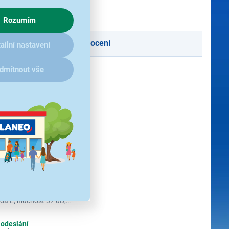
Rozumím
oručení
Podle hodnocení
ailní nastavení
dmítnout vše
 862 AM
 lednice s mrazákem,
y/mrazáku 95/13 l,
ída E, hlučnost 37 dB,
osvětlení LED,
rozmrazování u
 odeslání
olice, 3 přihrádky ve