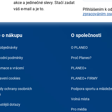
akce a jedinečné slevy. Stačí zadat
váš e-mail a je to.
Přihlášením k o
zpracováním os
 o nákupu
O společnosti
 objednávky
O PLANEO
odní podmínky
Proč Planeo?
amace a vrácení
PLANEO+
avení cookies
PLANEO+ FIRMY
dy ochrany osobních
Podpora sportu a mládeže
ů
Volná místa
stější dotazy
Pro média