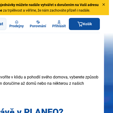
jednávky
můžete nadále vytvářet s doručením na Vaši adresu
me
za trpělivost a věříme, že nám zachováte přízeň i nadále.
at
Košík
Prodejny
Porovnání
Přihlásit
voříte v klidu a pohodlí svého domova, vyberete způsob
vám doručíme až domů nebo na některou z našich
rávě v PLANEO?