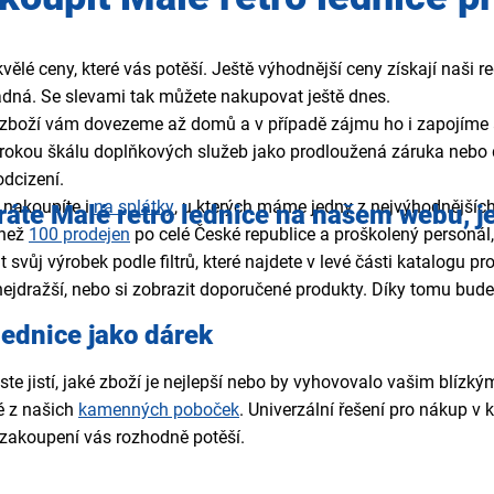
ělé ceny, které vás potěší. Ještě výhodnější ceny získají naši r
adná. Se slevami tak můžete nakupovat ještě dnes.
boží vám dovezeme až domů a v případě zájmu ho i zapojíme a 
rokou škálu doplňkových služeb jako prodloužená záruka nebo 
dcizení.
 nakoupíte i
na splátky
, u kterých máme jedny z nejvýhodnějšíc
ráte Malé retro
lednice
na našem webu,
j
 než
100 prodejen
po celé České republice a proškolený personá
t svůj výrobek podle filtrů, které najdete v levé části katalogu 
nejdražší, nebo si zobrazit doporučené produkty. Díky tomu bude 
lednice
jako dárek
jste jistí, jaké zboží je nejlepší nebo by vyhovovalo vašim bl
é z našich
kamenných poboček
. Univerzální řešení pro nákup v k
 zakoupení vás rozhodně potěší.