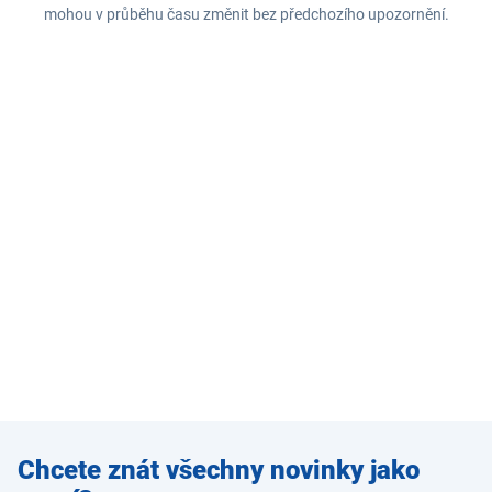
mohou v průběhu času změnit bez předchozího upozornění.
Zadejte
Chcete znát všechny novinky jako
e-mail