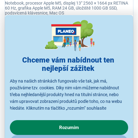
Notebook, procesor Apple M5, displej 13" 2560 × 1664 px RETINA
60 Hz, grafika Apple M5, RAM 24 GB, úložiště 1000 GB SSD,
podsvícená klávesnice, Mac OS
Ihned k odeslání
Skladem 1 ks.
U Vás již od 17.8.
Odběr do 15 minut
na 1 prodejně
Chceme vám nabídnout ten
nejlepší zážitek
46 990 Kč
Aby na našich stránkách fungovalo vše tak, jak má,
KUP SPOLU
používáme tzv. cookies. Díky nim vám můžeme nabídnout
třeba nejhledanější produkty hned na titulní stránce, nebo
vám upravovat zobrazení produktů podle toho, co na webu
hledáte. Kliknutím na tlačítko „rozumím“ souhlasíte
s využíváním cookies pro analytické účely a předáním údajů o
chování na webu pro zobrazení cílených reklam. Pokud vás
Rozumím
zajímají detaily, jak u nás s cookies a dalšími údaji pracujeme,
klikněte
sem
.