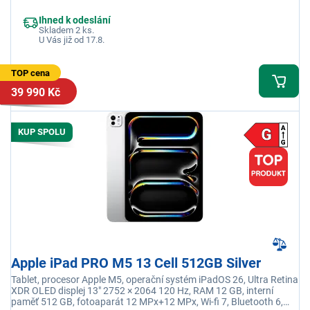
5G, LTE
Ihned k odeslání
Skladem 2 ks.
U Vás již od 17.8.
TOP cena
39 990 Kč
KUP SPOLU
Apple iPad PRO M5 13 Cell 512GB Silver
Tablet, procesor Apple M5, operační systém iPadOS 26, Ultra Retina
XDR OLED displej 13" 2752 × 2064 120 Hz, RAM 12 GB, interní
paměť 512 GB, fotoaparát 12 MPx+12 MPx, Wi-fi 7, Bluetooth 6,