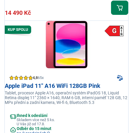
14 490 Kč
KUP SPOLU
4,8
65x
Apple iPad 11" A16 WiFi 128GB Pink
Tablet, procesor Apple A16, operační systém iPadOS 18, Liquid
Retina displej 11" 2360 × 1640, RAM 6 GB, interní paměť 128 GB, 12
MPx přední a zadní kamera, Wi-fi 6, Bluetooth 5.3
Ihned k odeslání
Skladem více než 5 ks.
U Vás již od 17.8.
Odběr do 15 minut