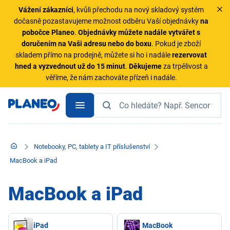
Vážení zákazníci
, kvůli přechodu na nový skladový systém
dočasně pozastavujeme možnost odběru Vaší objednávky
na
pobočce Planeo
.
Objednávky
můžete nadále vytvářet s
doručením na Vaši adresu nebo do boxu
. Pokud je zboží
skladem přímo na prodejně, můžete si ho i nadále
rezervovat
hned a vyzvednout už do 15 minut
.
Děkujeme
za trpělivost a
věříme, že nám zachováte přízeň i nadále.
Notebooky, PC, tablety a IT příslušenství
MacBook a iPad
MacBook a iPad
iPad
MacBook