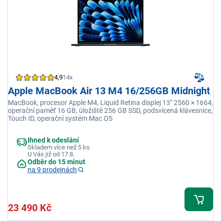
4,9
14x
Apple MacBook Air 13 M4 16/256GB Midnight
MacBook, procesor Apple M4, Liquid Retina displej 13" 2560 × 1664,
operační paměť 16 GB, úložiště 256 GB SSD, podsvícená klávesnice,
Touch ID, operační systém Mac OS
Ihned k odeslání
Skladem více než 5 ks.
U Vás již od 17.8.
Odběr do 15 minut
na 9 prodejnách
23 490 Kč