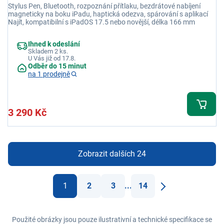
Stylus Pen, Bluetooth, rozpoznání přítlaku, bezdrátové nabíjení
magneticky na boku iPadu, haptická odezva, spárování s aplikací
Najít, kompatibilní s iPadOS 17.5 nebo novější, délka 166 mm
Ihned k odeslání
Skladem 2 ks.
U Vás již od 17.8.
Odběr do 15 minut
na 1 prodejně
3 290 Kč
Zobrazit dalších 24
1
2
3
...
14
Další
Použité obrázky jsou pouze ilustrativní a technické specifikace se