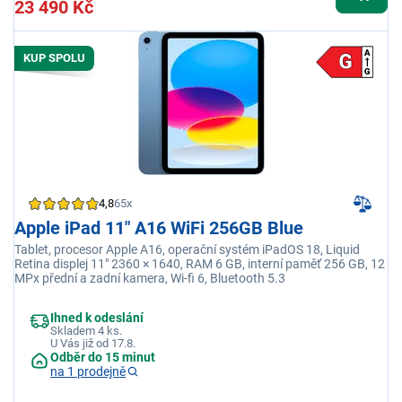
23 490 Kč
KUP SPOLU
4,8
65x
Apple iPad 11" A16 WiFi 256GB Blue
Tablet, procesor Apple A16, operační systém iPadOS 18, Liquid
Retina displej 11" 2360 × 1640, RAM 6 GB, interní paměť 256 GB, 12
MPx přední a zadní kamera, Wi-fi 6, Bluetooth 5.3
Ihned k odeslání
Skladem 4 ks.
U Vás již od 17.8.
Odběr do 15 minut
na 1 prodejně