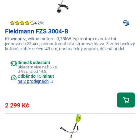
4,2
5x
Fieldmann FZS 3004-B
Křovinořez, výkon motoru: 0,75kW, typ motoru dvoutaktní
jednoválec 25,4cc, poloautomatická strunová hlava, 3-zubý ocelový
kotouč, záběr sečení 43 cm, nastavitelný popruh, dělená hřídel
Ihned k odeslání
Skladem více než 5 ks.
U Vás již od 14.8.
Odběr do 15 minut
na 2 prodejnách
2 299 Kč