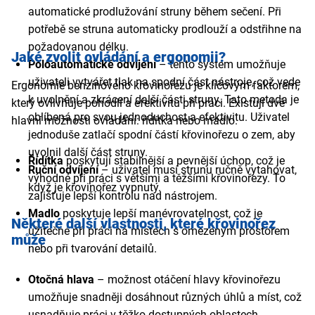
automatické prodlužování struny během sečení. Při
potřebě se struna automaticky prodlouží a odstřihne na
požadovanou délku.
Jaké zvolit ovládání a ergonomii?
Poloautomatické odvíjení
– tento systém umožňuje
uživateli vytvářet tlak na spodní část nástroje, což vede
Ergonomie benzínového křovinořezu je klíčovým faktorem,
k uvolnění a zkrácení další části struny. Tato metoda je
který ovlivňuje pohodlí a efektivitu při práci. Existují dvě
oblíbená pro svou jednoduchost a efektivitu. Uživatel
hlavní možnosti ovládání: řídítka nebo madlo.
jednoduše zatlačí spodní částí křovinořezu o zem, aby
uvolnil další část struny.
Řídítka
poskytují stabilnější a pevnější úchop, což je
Ruční odvíjení
– uživatel musí strunu ručně vytahovat,
výhodné při práci s většími a těžšími křovinořezy. To
když je křovinořez vypnutý.
zajišťuje lepší kontrolu nad nástrojem.
Madlo
poskytuje lepší manévrovatelnost, což je
Některé další vlastnosti, které křovinořez
užitečné při práci na místech s omezeným prostorem
může
nebo při tvarování detailů.
Otočná hlava
– možnost otáčení hlavy křovinořezu
umožňuje snadněji dosáhnout různých úhlů a míst, což
usnadňuje práci v těžko dostupných oblastech.