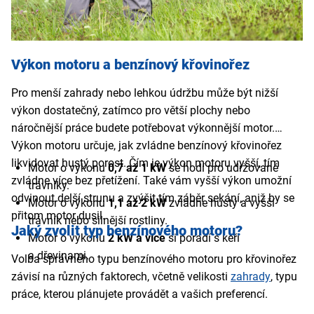
Výkon motoru a benzínový křovinořez
Pro menší zahrady nebo lehkou údržbu může být nižší
výkon dostatečný, zatímco pro větší plochy nebo
náročnější práce budete potřebovat výkonnější motor.
Výkon motoru určuje, jak zvládne benzínový křovinořez
likvidovat hustý porost. Čím je výkon motoru vyšší, tím
Motor o výkonu
0,7 až 1 kW
se hodí pro udržované
zvládne více bez přetížení. Také vám vyšší výkon umožní
trávníky.
odvinout delší strunu a zvýšit tím záběr sekání, aniž by se
Motor o výkonu
1,1 až 2 kW
zvládne hustý a vyšší
přitom motor dusil.
trávník nebo silnější rostliny.
Jaký zvolit typ benzínového motoru?
Motor o výkonu
2 kW a více
si poradí s keři
a dřevinami.
Volba správného typu benzínového motoru pro křovinořez
závisí na různých faktorech, včetně velikosti
zahrady
, typu
práce, kterou plánujete provádět a vašich preferencí.