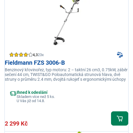
4,3
23x
Fieldmann FZS 3006-B
Benzinový křovinořez, typ motoru: 2 – taktní 26 cm3, 0.75kW, záběr
sečení 44 cm, TWIST&GO Poloautomatická strunová hlava, dvě
struny o průměru 2.4 mm, dvojitá rukojeť s ergonomickými úchopy
Ihned k odeslání
Skladem více než 5 ks.
U Vás již od 14.8.
2 299 Kč