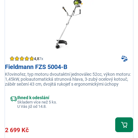
4,8
7x
Fieldmann FZS 5004-B
Křovinořez, typ motoru dvoutaktní jednoválec 52cc, výkon motoru:
1,45kW, poloautomatická strunová hlava, 3-zubý ocelový kotouč,
záběr sečení 43 cm, dvojitá rukojeť s ergonomickými úchopy
Ihned k odeslání
Skladem více než 5 ks.
U Vás již od 14.8.
2 699 Kč