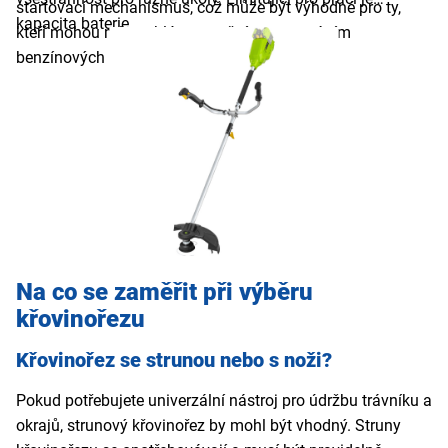
startovací mechanismus, což může být výhodné pro ty,
kapacita baterie.
kteří mohou mít problémy s ručním startováním
benzínových motorů.
Na co se zaměřit při výběru
křovinořezu
Křovinořez se strunou nebo s noži?
Pokud potřebujete univerzální nástroj pro údržbu trávníku a
okrajů, strunový křovinořez by mohl být vhodný. Struny