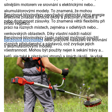
silnějším motorem ve srovnání s elektrickými nebo
akumulátorovými modely. To znamená, že mohou
Benzínové křovinořezy nevyžadují elektrický zdroj energie
efektivně zvládat náročné úkoly a pracovat s hustší a
nebo dostupnost zásuvky. To znamená větší flexibilitu při
tvrdší vegetací.
práci na různých místech, zejména v odlehlých nebo
venkovských oblastech. Díky vlastní nádrži nabízí
Benzínové křovinořezy často nabízejí možnost použití
benzínové křovinořezy
delší pracovní nasazení ve srovnání
různých příslušenství a nástavců, což zvyšuje jejich
s akumulátorovými modely.
všestrannost. Mohou být použity nejen k sekání trávy a
keřů, ale také k ořezávání stromů a jiných úkolů. Je však
třeba mít na paměti, že benzínové křovinořezy mohou být
hlučnější, produkují emise, vyžadují dražší údržbu a jsou
obvykle těžší než elektrické nebo akumulátorové varianty.