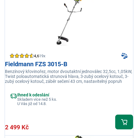
4,6
19x
Fieldmann FZS 3015-B
Benzínový křovinořez, motor dvoutaktní jednoválec 32,5cc, 1,05kW,
Twist poloautomatická strunová hlava, 3-zubý ocelový kotouč, 3-
zubý ocelový kotouč, záběr sečení 43 cm, nastavitelný popruh
Ihned k odeslání
Skladem více než 5 ks.
U Vás již od 14.8.
2 499 Kč