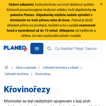
Vážení zákazníci
, kvůli přechodu na nový skladový systém
dočasně pozastavujeme možnost odběru Vaší objednávky
na
pobočce Planeo
.
Objednávky
můžete nadále vytvářet s
doručením na Vaši adresu nebo do boxu
. Pokud je zboží
skladem přímo na prodejně, můžete si ho i nadále
rezervovat
hned a vyzvednout už do 15 minut
.
Děkujeme
za trpělivost a
věříme, že nám zachováte přízeň i nadále.
Dílna a zahrada
Zahradní technika a nářadí
Zahradní technika
Křovinořezy
Křovinořezy
Křovinořez se stal nezbytným spojencem v boji proti