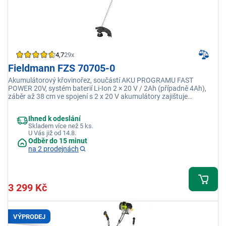
4,7
29x
Fieldmann FZS 70705-0
Akumulátorový křovinořez, součástí AKU PROGRAMU FAST
POWER 20V, systém baterií Li-Ion 2 × 20 V / 2Ah (případně 4Ah),
záběr až 38 cm ve spojení s 2 x 20 V akumulátory zajištuje
dostatečný výkon, dvojitá rukojeť s ergonomickými úchopy
Ihned k odeslání
Skladem více než 5 ks.
U Vás již od 14.8.
Odběr do 15 minut
na 2 prodejnách
3 299 Kč
VÝPRODEJ