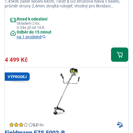
1,45kW, záběr sečení 44cm, Twist & Go strunová hlava v balení,
průměr struny 2,4mm, dvojitá rukojeť, vhodný pro likvidaci
náletových dřevin
Ihned k odeslání
Skladem 2 ks.
U Vás již od 14.8.
Odběr do 15 minut
na 1 prodejně
4 499 Kč
VÝPRODEJ
3,2
18x
Fieldmann FZS 5003-B