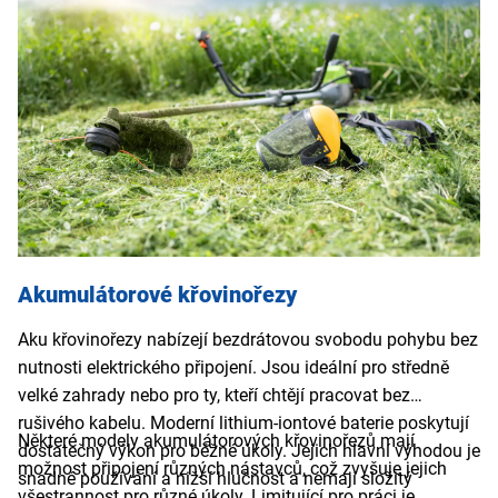
Akumulátorové křovinořezy
Aku křovinořezy nabízejí bezdrátovou svobodu pohybu bez
nutnosti elektrického připojení. Jsou ideální pro středně
velké zahrady nebo pro ty, kteří chtějí pracovat bez
rušivého kabelu. Moderní lithium-iontové baterie poskytují
Některé modely akumulátorových křovinořezů mají
dostatečný výkon pro běžné úkoly. Jejich hlavní výhodou je
možnost připojení různých nástavců, což zvyšuje jejich
snadné používání a nižší hlučnost a nemají složitý
všestrannost pro různé úkoly. Limitující pro práci je