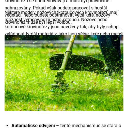
křovinořezu se opotřebovávají a musí být pravidelně
nahrazovány. Pokud však budete pracovat s hustší
Některé modely nožových/kotoučových křovinořezů mají
vegetací, nebo budete odstraňovat větší keře, nožový
možnost výměny nožů nebo kotoučů. Nožové nebo
křovinořez může být lepší volbou.
kotoučové křovinořezy jsou navrženy tak, aby byly schopny
zvládnout tvrdší materiály, jako jsou větve, keře nebo menší
stromky. Nožové křovinořezy jsou obvykle těžší, což může
být fyzicky náročnější při delší práci. Nože vyžadují méně
pravidelné údržby než struny.
Automatické odvíjení
– tento mechanismus se stará o