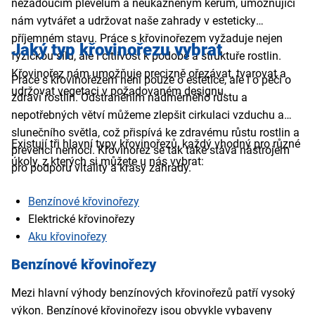
nežádoucím plevelům a neukázněným keřům, umožňující
nám vytvářet a udržovat naše zahrady v esteticky
příjemném stavu. Práce s křovinořezem vyžaduje nejen
Jaký typ křovinořezu vybrat
fyzickou sílu, ale i citlivost k podobě a struktuře rostlin.
Křovinořez nám umožňuje precizně ořezávat, tvarovat a
Práce s křovinořezem není pouze o estetice, ale i o péči o
udržovat vegetaci v požadovaném designu.
zdraví rostlin. Odstraněním nadměrného růstu a
nepotřebných větví můžeme zlepšit cirkulaci vzduchu a
slunečního světla, což přispívá ke zdravému růstu rostlin a
Existují tři hlavní typy křovinořezů, každý vhodný pro různé
prevenci nemocí. Křovinořez se tak také stává nástrojem
úkoly, z kterých si můžete u nás vybrat:
pro podporu vitality a krásy zahrady.
Benzínové křovinořezy
Elektrické křovinořezy
Aku křovinořezy
Benzínové křovinořezy
Mezi hlavní výhody benzínových křovinořezů patří vysoký
výkon. Benzínové křovinořezy jsou obvykle vybaveny