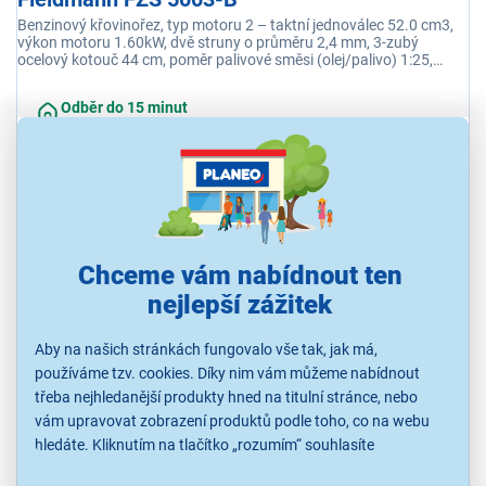
Benzinový křovinořez, typ motoru 2 – taktní jednoválec 52.0 cm3,
výkon motoru 1.60kW, dvě struny o průměru 2,4 mm, 3-zubý
ocelový kotouč 44 cm, poměr palivové směsi (olej/palivo) 1:25,
kapacita nádrže 1.0 l
Odběr do 15 minut
na 9 prodejnách
2 199 Kč
Chceme vám nabídnout ten
nejlepší zážitek
Aby na našich stránkách fungovalo vše tak, jak má,
používáme tzv. cookies. Díky nim vám můžeme nabídnout
třeba nejhledanější produkty hned na titulní stránce, nebo
vám upravovat zobrazení produktů podle toho, co na webu
hledáte. Kliknutím na tlačítko „rozumím“ souhlasíte
s využíváním cookies pro analytické účely a předáním údajů o