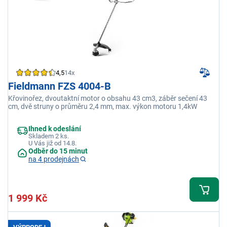
4,5
14x
Fieldmann FZS 4004-B
Křovinořez, dvoutaktní motor o obsahu 43 cm3, záběr sečení 43
cm, dvě struny o průměru 2,4 mm, max. výkon motoru 1,4kW
Ihned k odeslání
Skladem 2 ks.
U Vás již od 14.8.
Odběr do 15 minut
na 4 prodejnách
1 999 Kč