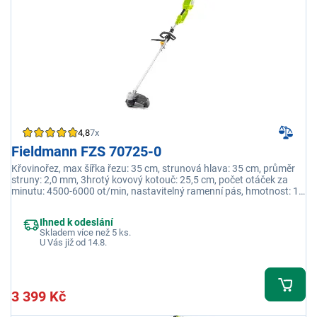
4,8
7x
Fieldmann FZS 70725-0
Křovinořez, max šířka řezu: 35 cm, strunová hlava: 35 cm, průměr
struny: 2,0 mm, 3hrotý kovový kotouč: 25,5 cm, počet otáček za
minutu: 4500-6000 ot/min, nastavitelný ramenní pás, hmotnost: 10
kg
Ihned k odeslání
Skladem více než 5 ks.
U Vás již od 14.8.
3 399 Kč