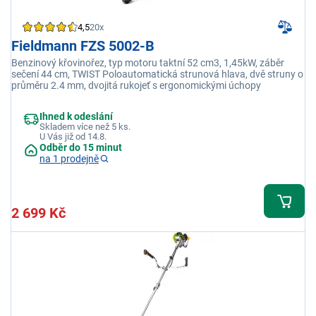
4,5
20x
Fieldmann FZS 5002-B
Benzinový křovinořez, typ motoru taktní 52 cm3, 1,45kW, záběr
sečení 44 cm, TWIST Poloautomatická strunová hlava, dvě struny o
průměru 2.4 mm, dvojitá rukojeť s ergonomickými úchopy
Ihned k odeslání
Skladem více než 5 ks.
U Vás již od 14.8.
Odběr do 15 minut
na 1 prodejně
2 699 Kč