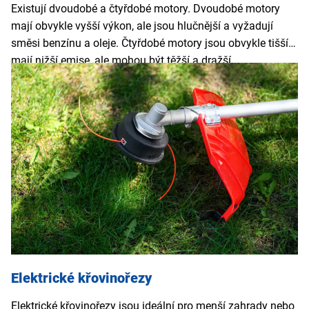
Existují dvoudobé a čtyřdobé motory. Dvoudobé motory
mají obvykle vyšší výkon, ale jsou hlučnější a vyžadují
směsi benzínu a oleje. Čtyřdobé motory jsou obvykle tišší a
mají nižší emise, ale mohou být těžší a dražší.
Elektrické křovinořezy
Elektrické křovinořezy jsou ideální pro menší zahrady nebo