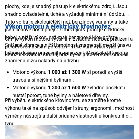
plochy, kde je snadný přístup k elektrickému zdroji. Jsou
snadno ovladatelné, tiché a vyžadují minimální údržbu.
Tato volba je ekologičtější než benzínové varianty a také
Výkon motoru a elektrický křovinořez
jsou cenově dostupnější. Omezující v práci je elektrický
kabel a nižší výkon, než mají benzínové křovinořezy.
Čím je výkon motoru vyšší, tím zvládne více bez přetížení a
Snížené vibrace a nižší hmotnost znamenají menší únavu
poradí si s hustším porostem. Také vám vyšší výkon
během delšího pracovního nasazení. Méně složitý motor
umožní odvinout strunu, aniž by se přitom motor přidusil.
znamená nižší náklady na údržbu.
Motor o výkonu
1 000 až 1 300 W
si poradí s vyšší
trávou a silnějšími bylinami.
Motor o výkonu
1 300 až 1 600 W
zvládne posekat i
hustší porost, tuhé byliny a náletové dřeviny.
Při výběru elektrického křovinořezu se zaměřte kromě
výkonu také na způsob odvíjení struny, ergonomii, možnost
výměny nástrojů a další přidané vlastnosti u konkrétního
typu.