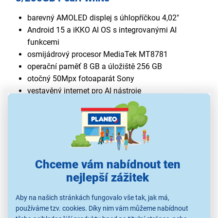
barevný AMOLED displej s úhlopříčkou 4,02"
Android 15 a iKKO AI OS s integrovanými AI
funkcemi
osmijádrový procesor MediaTek MT8781
operační paměť 8 GB a úložiště 256 GB
otočný 50Mpx fotoaparát Sony
vestavěný internet pro AI nástroje
baterie s kapacitou 2 200 mAh a rychlé nabíjení
NFC, GPS, Wi-Fi a USB-C
odolnost IP54 a hmotnost pouhých 136 g
Chceme vám nabídnout ten
nejlepší zážitek
Aby na našich stránkách fungovalo vše tak, jak má,
používáme tzv. cookies. Díky nim vám můžeme nabídnout