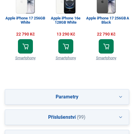
Apple iPhone 17 256GB
Apple iPhone 16e
Apple iPhone 17 256GB
App
White
128GB White
Black
22 790 Kč
13 290 Kč
22 790 Kč
Smartphony
Smartphony
Smartphony
Parametry
Příslušenství
(99)