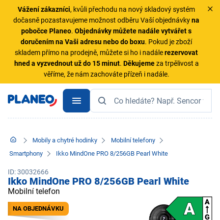
Vážení zákazníci
, kvůli přechodu na nový skladový systém
dočasně pozastavujeme možnost odběru Vaší objednávky
na
pobočce Planeo
.
Objednávky
můžete nadále vytvářet s
doručením na Vaši adresu nebo do boxu
. Pokud je zboží
skladem přímo na prodejně, můžete si ho i nadále
rezervovat
hned a vyzvednout už do 15 minut
.
Děkujeme
za trpělivost a
věříme, že nám zachováte přízeň i nadále.
Mobily a chytré hodinky
Mobilní telefony
Smartphony
Ikko MindOne PRO 8/256GB Pearl White
ID: 30032666
Ikko MindOne PRO 8/256GB Pearl White
Mobilní telefon
NA OBJEDNÁVKU