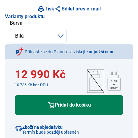
Tisk
Sdílet přes e-mail
Varianty produktu
Barva
Přihlaste se do Planeo+ a získejte
nejnižší cenu
12 990 Kč
5–18
10 736 Kč bez DPH
W
USB-PD
Přidat do košíku
Zboží na objednávku
Termín bude později upřesněn