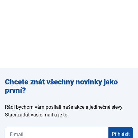
Zadejte
Chcete znát všechny novinky jako
e-mail
první?
Rádi bychom vám posílali naše akce a jedinečné slevy.
Stačí zadat váš e-mail a je to.
Přihlásit