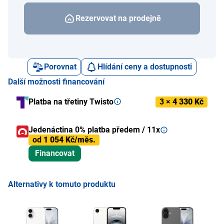
Rezervovat na prodejně
Porovnat
Hlídání ceny a dostupnosti
Další možnosti financování
Platba na třetiny Twisto
3 ×
4 330 Kč
Jedenáctina 0% platba předem / 11x
od
1 054 Kč/měs.
Financovat
Alternativy k tomuto produktu