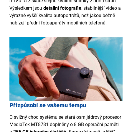
o 180° a získáte stejně kvalitní snímky z obou stran.
Výsledkem jsou
detailní fotografie
, stabilnější video a
výrazně vyšší kvalita autoportrétů, než jakou běžně
nabízejí přední fotoaparáty mobilních telefonů.
Přizpůsobí se vašemu tempu
O svižný chod systému se stará osmijádrový procesor
MediaTek MT8781 doplněný o 8 GB operační paměti
a
256 GB interního úložiště
. Samozřejmostí je NFC,