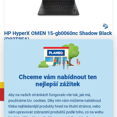
HP HyperX OMEN 15-gb0060nc Shadow Black
(D93T8EA)
Herní notebook, procesor AMD Ryzen 7 260, displej 15,3" 2560 ×
1600 px IPS 180 Hz, grafika NVIDIA GeForce RTX 5060 8 GB, RAM
16 GB, úložiště 1000 GB SSD, podsvícená klávesnice, Windows 11
Home, adaptér není součástí balení
Ihned k odeslání
Skladem 1 ks.
U Vás již od 17.8.
Chceme vám nabídnout ten
nejlepší zážitek
VÝPRODEJ
40 897 Kč
Aby na našich stránkách fungovalo vše tak, jak má,
43 497 Kč
používáme tzv. cookies. Díky nim vám můžeme nabídnout
třeba nejhledanější produkty hned na titulní stránce, nebo
vám upravovat zobrazení produktů podle toho, co na webu