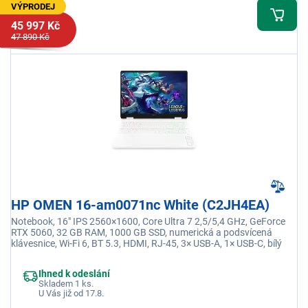
VÝPRODEJ
45 997 Kč
47 890 Kč
HP OMEN 16-am0071nc White (C2JH4EA)
Notebook, 16" IPS 2560×1600, Core Ultra 7 2,5/5,4 GHz, GeForce
RTX 5060, 32 GB RAM, 1000 GB SSD, numerická a podsvícená
klávesnice, Wi-Fi 6, BT 5.3, HDMI, RJ-45, 3× USB-A, 1× USB-C, bílý
Ihned k odeslání
Skladem 1 ks.
U Vás již od 17.8.