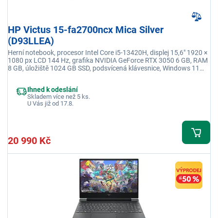
HP Victus 15-fa2700ncx Mica Silver
(D93LLEA)
Herní notebook, procesor Intel Core i5-13420H, displej 15,6" 1920 ×
1080 px LCD 144 Hz, grafika NVIDIA GeForce RTX 3050 6 GB, RAM
8 GB, úložiště 1024 GB SSD, podsvícená klávesnice, Windows 11
Home, adaptér je součástí balení
Ihned k odeslání
Skladem více než 5 ks.
U Vás již od 17.8.
20 990 Kč