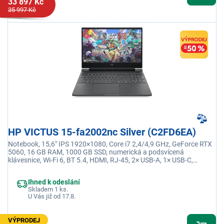
33 897 Kč
35 997 Kč
HP VICTUS 15-fa2002nc Silver (C2FD6EA)
Notebook, 15,6" IPS 1920×1080, Core i7 2,4/4,9 GHz, GeForce RTX
5060, 16 GB RAM, 1000 GB SSD, numerická a podsvícená
klávesnice, Wi-Fi 6, BT 5.4, HDMI, RJ-45, 2× USB-A, 1× USB-C,
stříbrný
Ihned k odeslání
Skladem 1 ks.
U Vás již od 17.8.
VÝPRODEJ