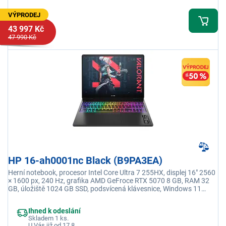
VÝPRODEJ
43 997 Kč
47 990 Kč
HP 16-ah0001nc Black (B9PA3EA)
Herní notebook, procesor Intel Core Ultra 7 255HX, displej 16" 2560
× 1600 px, 240 Hz, grafika AMD GeFroce RTX 5070 8 GB, RAM 32
GB, úložiště 1024 GB SSD, podsvícená klávesnice, Windows 11
Home, adaptér je součástí balení
Ihned k odeslání
Skladem 1 ks.
U Vás již od 17.8.