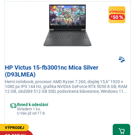
HP Victus 15-fb3001nc Mica Silver
(D93LMEA)
Herní notebook, procesor AMD Ryzen 7 260, displej 15,6" 1920 ×
1080 px IPS 144 Hz, grafika NVIDIA GeForce RTX 5050 8 GB, RAM
12 GB, úložiště 512 GB SSD, podsvícená klávesnice, Windows 11
Home, adaptér není součástí balení
Ihned k odeslání
Skladem 1 ks.
U Vás již od 17.8.
VÝPRODEJ