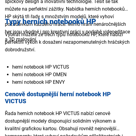
špičkový design a inovativní technologie. Těšit se tak
můžete na perfektní zážitky. Nabídka herních notebooků
HP skýtá tři řady s množstvím modelů, které vyhoví
Typy herních notebooků HP
požadavkům každého hráče. Mimo hraní nenáročnějších
her jsou vhodné i pro kreativní práci v podobě videoeditace
Vybírat můžete ze třech typů notebooků HP, které nabízí
a 3D malování.
perfektní výkon k dosažení nezapomenutelných hráčských
dobrodružství.
herní notebook HP VICTUS
herní notebook HP OMEN
herní notebook HP ENVY
Cenově dostupnější herní notebook HP
VICTUS
Řada herních notebook HP VICTUS nabízí cenově
dostupnější modely disponující solidním výkonem a
kvalitní grafickou kartou. Obsahují rovněž nejnovější