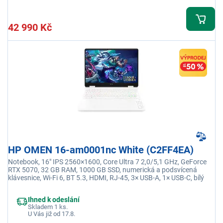
42 990 Kč
HP OMEN 16-am0001nc White (C2FF4EA)
Notebook, 16" IPS 2560×1600, Core Ultra 7 2,0/5,1 GHz, GeForce
RTX 5070, 32 GB RAM, 1000 GB SSD, numerická a podsvícená
klávesnice, Wi-Fi 6, BT 5.3, HDMI, RJ-45, 3× USB-A, 1× USB-C, bílý
Ihned k odeslání
Skladem 1 ks.
U Vás již od 17.8.