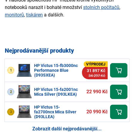
notebooků narazit i bohaté množství
stolních počítačů
,
monitorů
,
tiskáren
a dalších.
Nejprodávanější produkty
VÝPRODEJ
HP Victus 15-fb3000nc
1
Performance Blue
31 897 Kč
(D93SXEA)
34 297 Kč
HP Victus 15-fa2001nc
22 990 Kč
2
Mica Silver (D93LKEA)
HP Victus 15-
20 990 Kč
3
fa2700ncx Mica Silver
(D93LLEA)
Zobrazit další nejprodávanější...