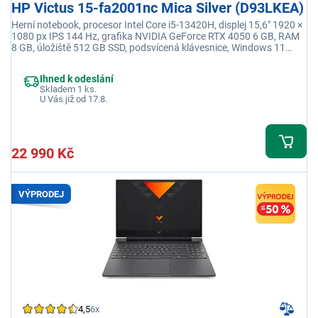
HP Victus 15-fa2001nc Mica Silver (D93LKEA)
Herní notebook, procesor Intel Core i5-13420H, displej 15,6" 1920 ×
1080 px IPS 144 Hz, grafika NVIDIA GeForce RTX 4050 6 GB, RAM
8 GB, úložiště 512 GB SSD, podsvícená klávesnice, Windows 11
Home, adaptér není součástí balení
Ihned k odeslání
Skladem 1 ks.
U Vás již od 17.8.
22 990 Kč
VÝPRODEJ
4,5
6x