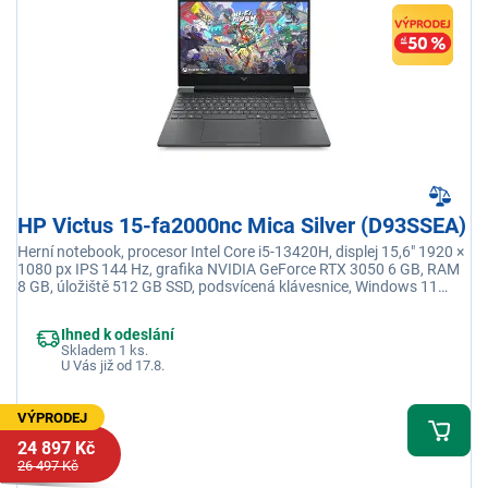
HP Victus 15-fa2000nc Mica Silver (D93SSEA)
Herní notebook, procesor Intel Core i5-13420H, displej 15,6" 1920 ×
1080 px IPS 144 Hz, grafika NVIDIA GeForce RTX 3050 6 GB, RAM
8 GB, úložiště 512 GB SSD, podsvícená klávesnice, Windows 11
Home, adaptér není součástí balení
Ihned k odeslání
Skladem 1 ks.
U Vás již od 17.8.
VÝPRODEJ
24 897 Kč
26 497 Kč