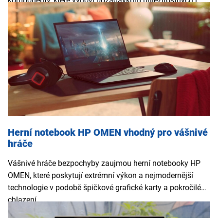
komponenty, které vyhoví požadavkům příležitostných i
náročnějších hráčů. Mimo to je ocení i tvůrci videí nebo
méně nároční grafici.
Herní notebook HP OMEN vhodný pro vášnivé
hráče
Vášnivé hráče bezpochyby zaujmou herní notebooky HP
OMEN, které poskytují extrémní výkon a nejmodernější
technologie v podobě špičkové grafické karty a pokročilého
chlazení.