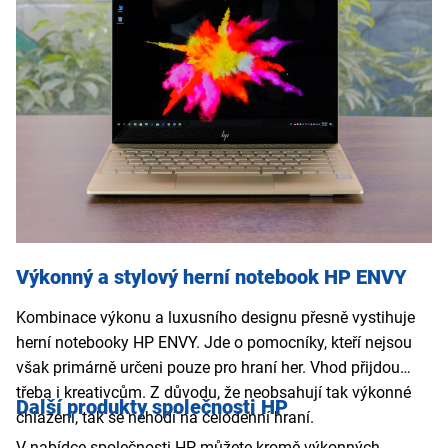
Výkonný a stylový herní notebook HP ENVY
Kombinace výkonu a luxusního designu přesně vystihuje
herní notebooky HP ENVY. Jde o pomocníky, kteří nejsou
však primárně určeni pouze pro hraní her. Vhod přijdou
třeba i kreativcům. Z důvodu, že neobsahují tak výkonné
Další produkty společnosti HP
chlazení, tak se nehodí na celodenní hraní.
V nabídce společnosti HP můžete kromě výkonných