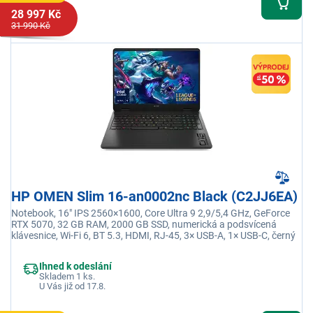
28 997 Kč
31 990 Kč
HP OMEN Slim 16-an0002nc Black (C2JJ6EA)
Notebook, 16" IPS 2560×1600, Core Ultra 9 2,9/5,4 GHz, GeForce
RTX 5070, 32 GB RAM, 2000 GB SSD, numerická a podsvícená
klávesnice, Wi-Fi 6, BT 5.3, HDMI, RJ-45, 3× USB-A, 1× USB-C, černý
Ihned k odeslání
Skladem 1 ks.
U Vás již od 17.8.