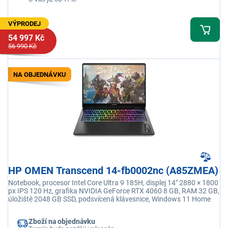
VÝPRODEJ
54 997 Kč
56 990 Kč
NA OBJEDNÁVKU
HP OMEN Transcend 14-fb0002nc (A85ZMEA)
Notebook, procesor Intel Core Ultra 9 185H, displej 14" 2880 × 1800
px IPS 120 Hz, grafika NVIDIA GeForce RTX 4060 8 GB, RAM 32 GB,
úložiště 2048 GB SSD, podsvícená klávesnice, Windows 11 Home
Zboží na objednávku