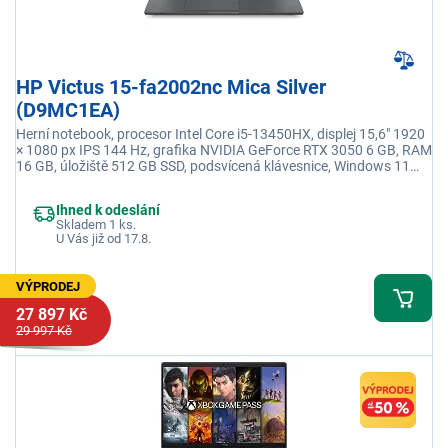
HP Victus 15-fa2002nc Mica Silver
(D9MC1EA)
Herní notebook, procesor Intel Core i5-13450HX, displej 15,6" 1920
× 1080 px IPS 144 Hz, grafika NVIDIA GeForce RTX 3050 6 GB, RAM
16 GB, úložiště 512 GB SSD, podsvícená klávesnice, Windows 11
Home, adaptér není součástí balení
Ihned k odeslání
Skladem 1 ks.
U Vás již od 17.8.
VÝPRODEJ
27 897 Kč
29 997 Kč