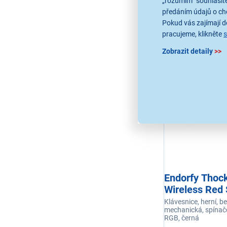
„rozumím“ souhlasíte
předáním údajů o ch
Pokud vás zajímají de
198 produktů
pracujeme, klikněte
Zobrazit detaily
>>
Nejprodávaně
Endorfy Thoc
Wireless Red
Klávesnice, herní, b
mechanická, spínače
RGB, černá