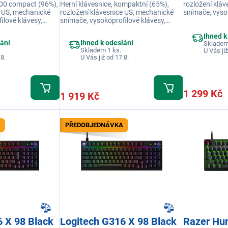
800 compact (96%),
Herní klávesnice, kompaktní (65%),
rozložení klá
e US, mechanické
rozložení klávesnice US, mechanické
snímače, vysok
ilové klávesy,
snímače, vysokoprofilové klávesy,
připojení USB
rva černá
připojení USB A, podsvícená RGB,
barva černá
Ihned k
barva černá
lání
Ihned k odeslání
Skladem
Skladem 1 ks.
U Vás již
.8.
U Vás již od 17.8.
1 299 Kč
1 919 Kč
PŘEDOBJEDNÁVKA
Razer Hu
6 X 98 Black
Logitech G316 X 98 Black