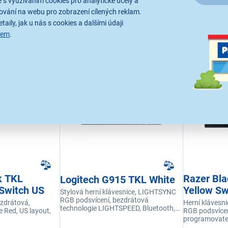
 s využíváním cookies pro analytické účely a
ování na webu pro zobrazení cílených reklam.
taily, jak u nás s cookies a dalšími údaji
sem
.
jší
Od nejlevnějšího
Od nejdražšího
Dle dop
k TKL
Razer Bl
Logitech G915 TKL White
 Switch US
Yellow Sw
Stylová herní klávesnice, LIGHTSYNC
RGB podsvícení, bezdrátová
ezdrátová,
Herní klávesni
technologie LIGHTSPEED, Bluetooth,
 Red, US layout,
RGB podsvícení
Anti-ghost, oblíbené snímače GL
programovatel
Tactile, layout US, výdrž až 40 hodin při
849 g