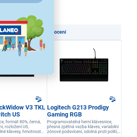
oručení
Podle hodnocení
ackWidow V3 TKL
Logitech G213 Prodigy
itch US
Gaming RGB
ce, formát 80%, černá,
Programovatelná herní klávesnice,
, rozložení US,
přesná zpětná vazba kláves, variabilní
né klávesy, hmotnost
zónové podsvícení, odolná proti polití,
rozhraní USB 2.0