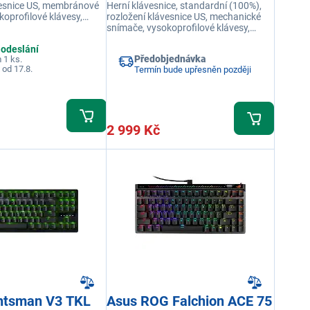
vesnice US, membránové
Herní klávesnice, standardní (100%),
oprofilové klávesy,
rozložení klávesnice US, mechanické
 A, podsvícená RGB,
snímače, vysokoprofilové klávesy,
připojení USB, podsvícená RGB, barva
 odeslání
bílá
Předobjednávka
 1 ks.
 od 17.8.
Termín bude upřesněn později
2 999 Kč
ntsman V3 TKL
Asus ROG Falchion ACE 75