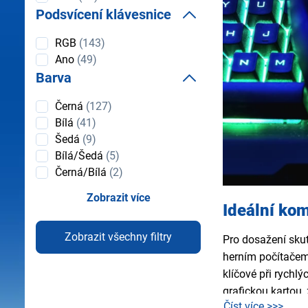
Podsvícení klávesnice
Podsvícení
RGB
(143)
klávesnice
Ano
(49)
Barva
Barva
Černá
(127)
Bílá
(41)
Šedá
(9)
Bílá/Šedá
(5)
Černá/Bílá
(2)
Zobrazit více
Ideální ko
Zobrazit všechny filtry
Pro dosažení skut
herním počítačem
klíčové při rychl
grafickou kartou,
Číst více >>>