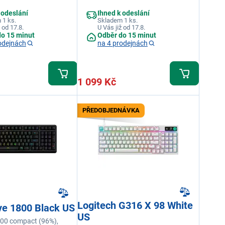
 odeslání
Ihned k odeslání
 1 ks.
Skladem 1 ks.
 od 17.8.
U Vás již od 17.8.
do 15 minut
Odběr do 15 minut
odejnách
na 4 prodejnách
1 099 Kč
PŘEDOBJEDNÁVKA
Logitech G316 X 98 White
ve 1800 Black US
US
800 compact (96%),