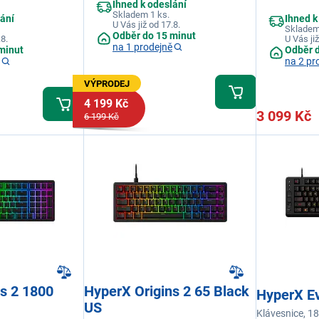
Ihned k odeslání
využití 100% jasu
Skladem 1 ks.
lání
Ihned k
U Vás již od 17.8.
Skladem
Odběr do 15 minut
.8.
U Vás již
na 1 prodejně
minut
Odběr 
na 2 pr
VÝPRODEJ
4 199 Kč
3 099 Kč
6 199 Kč
s 2 1800
HyperX Origins 2 65 Black
HyperX E
US
Klávesnice, 1