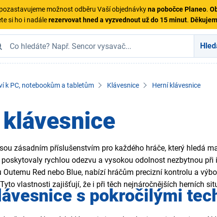
ě pozastavujeme možnost odběru Vaší objednávky
na pobočce Planeo
.
Ob
te si ho i nadále
rezervovat hned a vyzvednout už do 15 minut
.
Děkuje
Hled
ví k PC, notebookům a tabletům
Klávesnice
Herní klávesnice
 klávesnice
jsou zásadním příslušenstvím pro každého hráče, který hledá ma
y poskytovaly rychlou odezvu a vysokou odolnost nezbytnou při
u Outemu Red nebo Blue, nabízí hráčům precizní kontrolu a výbor
 Tyto vlastnosti zajišťují, že i při těch nejnáročnějších herních 
lávesnice s pokročilými te