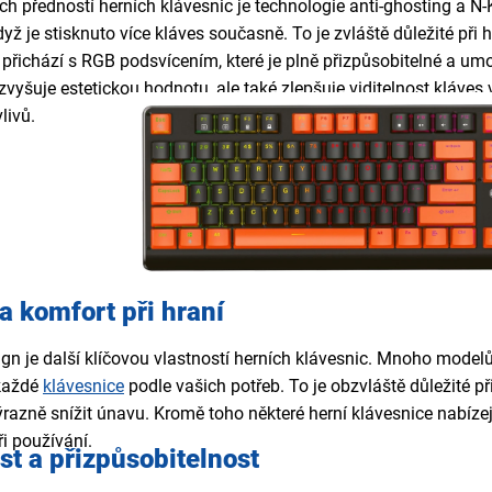
h předností herních klávesnic je technologie anti-ghosting a N-Ke
když je stisknuto více kláves současně. To je zvláště důležité př
 přichází s RGB podsvícením, které je plně přizpůsobitelné a um
zvyšuje estetickou hodnotu, ale také zlepšuje viditelnost kláve
livů.
a komfort při hraní
n je další klíčovou vlastností herních klávesnic. Mnoho model
 každé
klávesnice
podle vašich potřeb. To je obzvláště důležité p
razně snížit únavu. Kromě toho některé herní klávesnice nabízej
ři používání.
t a přizpůsobitelnost