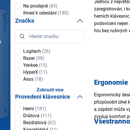
Jednou z největšíc
Dostupnost
Na prodejně
(43)
zaregistrován, i 
Ihned k odeslání
(180)
herních klávesnic
Značka
podsvícení nejen 
hru bez rušivých v
Značka
Logitech
(26)
Razer
(38)
Yenkee
(15)
HyperX
(11)
Asus
(18)
Ergonomie 
Zobrazit více
Ergonomický desig
Provedení klávesnice
přizpůsobit úhel
Provedení
Herní
(181)
a zápěstí může vý
klávesnice
Drátová
(111)
zvyšují komfort p
Všestrannos
Bezdrátová
(62)
Kancelářská
(11)