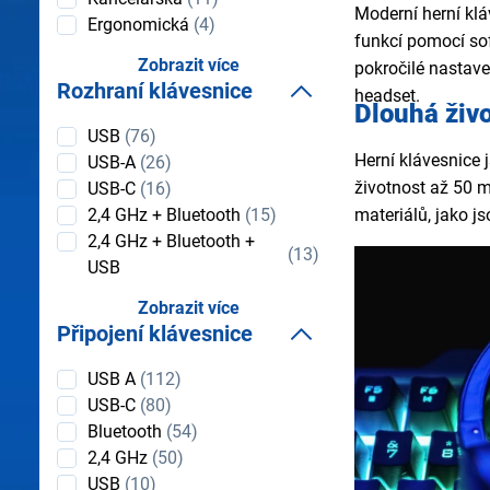
Moderní herní klá
Ergonomická
(4)
funkcí pomocí sof
Zobrazit více
pokročilé nastave
Rozhraní klávesnice
headset.
Dlouhá živo
Rozhraní
USB
(76)
klávesnice
Herní klávesnice 
USB-A
(26)
životnost až 50 m
USB-C
(16)
materiálů, jako js
2,4 GHz + Bluetooth
(15)
2,4 GHz + Bluetooth +
(13)
USB
Zobrazit více
Připojení klávesnice
Připojení
USB A
(112)
klávesnice
USB-C
(80)
Bluetooth
(54)
2,4 GHz
(50)
USB
(10)