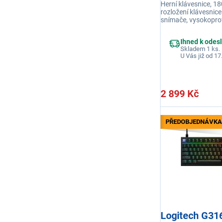
Herní klávesnice, 1
rozložení klávesnic
snímače, vysokoprof
připojení USB A, ba
Ihned k odes
Skladem 1 ks.
U Vás již od 17
2 899 Kč
PŘEDOBJEDNÁVKA
Logitech G31