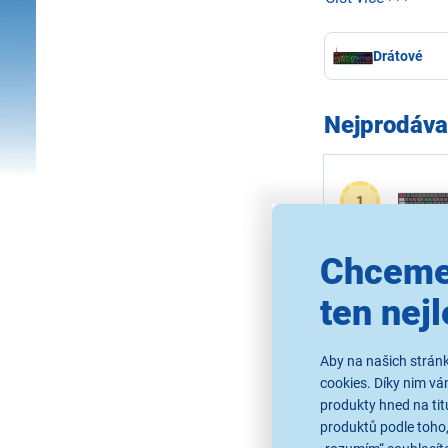
váš herní potenci
Drátové
Nejprodáva
1
Chceme
2
ten nejl
Aby na našich stránk
3
cookies. Díky nim v
produkty hned na tit
produktů podle toho,