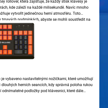
y rollover, která zajišťuje, že každý stisk klávesy je
i hrách, kde záleží na každé milisekundě. Navíc mnoho
ožňuje vytvořit jedinečnou herní atmosféru. Toto
s v tmavých podmínkách, abyste se mohli soustředit na
ů je vybaveno nastavitelnými nožičkami, které umožňují
ři dlouhých herních seancích, kdy správná poloha rukou
í odnímatelné podložky pod klávesnici, které dále