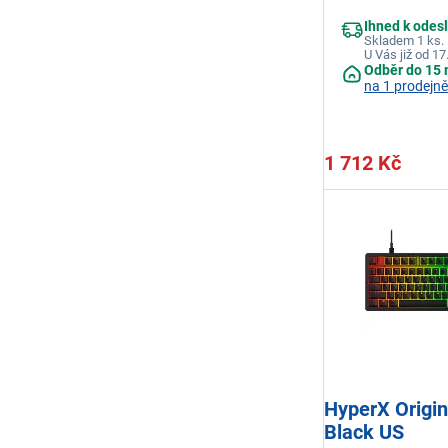
Ihned k odes
Skladem 1 ks.
U Vás již od 17
Odběr do 15 
na 1 prodejně
1 712 Kč
HyperX Origin
Black US