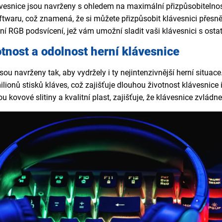
vesnice jsou
navrženy s ohledem na maximální přizpůsobitelno
twaru, což znamená, že si můžete přizpůsobit klávesnici přesně
ní RGB podsvícení, jež vám umožní sladit vaši klávesnici s osta
tnost a odolnost herní klávesnice
jsou navrženy tak, aby vydržely i ty nejintenzivnější herní situa
ilionů stisků kláves, což zajišťuje dlouhou životnost klávesnic
ou kovové slitiny a kvalitní plast, zajišťuje, že klávesnice zvlá