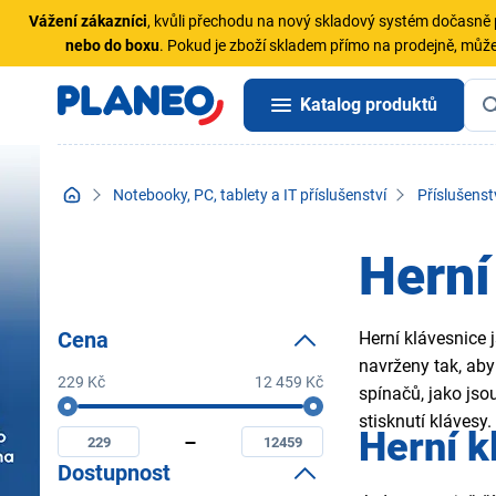
Vážení zákazníci
, kvůli přechodu na nový skladový systém dočasn
nebo do boxu
. Pokud je zboží skladem přímo na prodejně, může
Katalog produktů
Notebooky, PC, tablety a IT příslušenství
Příslušenst
Herní
Cena
Herní klávesnice 
navrženy tak, ab
229 Kč
12 459 Kč
spínačů, jako jso
Cena
Minimální
Maximální
stisknutí klávesy.
Herní k
cena
cena
Dostupnost