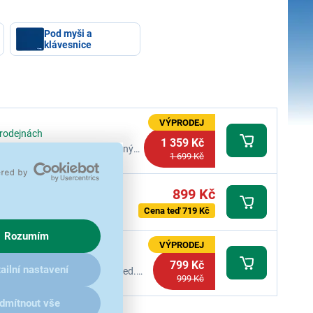
Pod myši a
klávesnice
VÝPRODEJ
prodejnách
1 359 Kč
odsvícení, odnímatelný opletený
1 699 Kč
ilh Box White
899 Kč
ejnách
s numerickou klávesnicí a
Cena teď 719 Kč
ožičky úhlu sklonu.
Rozumím
VÝPRODEJ
a 122 prodejnách
799 Kč
ailní nastavení
pojení USB, spínače Outemu Red.
999 Kč
ávesy, odolná kovová konstrukce.
dmítnout vše
í...