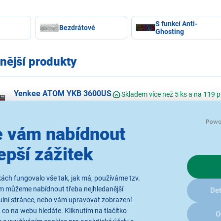
ál a udržet vás na vrcholu vaší herní výkonnosti.
S funkcí Anti-
Bezdrátové
Ghosting
nější produkty
Yenkee ATOM YKB 3600US
Skladem více než 5 ks a na 119 
Herní klávesnice ATOM, ultra kompaktní rozměry, plně individuální p
USB-C kabel, kompaktní RGB klávesnice se mechanickými spínači Ka
 vám nabídnout
Yenkee YKB 3510 APEX
Skladem více než 5 ks a na 119 prod
epší zážitek
Herní mechanická klávesnice s podsvícením APEX, kompaktní layout 
otočným kolečkem na hlasitost, spínače Outemu Red, nastavitelné n
ách fungovalo vše tak, jak má, používáme tzv.
Yenkee YKB WT300 DESTROYER
Skladem více než 5 ks a n
ám můžeme nabídnout třeba nejhledanější
Det
Mechanická herní klávesnice DESTROYER, edice World of Tanks, při
Plně nastavitelné RGB podsvícení, dvoubarevné černé a oranžové kl
ulní stránce, nebo vám upravovat zobrazení
 co na webu hledáte. Kliknutím na tlačítko
O
Zobrazit další nejprodávanějš