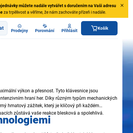
jednávky
můžete nadále vytvářet s doručením na Vaši adresu
me
za trpělivost a věříme, že nám zachováte přízeň i nadále.
at
Košík
Prodejny
Porovnání
Přihlásit
ximální výkon a přesnost. Tyto klávesnice jsou
 intenzivním hraní her. Díky různým typům mechanických
ný hmatový zážitek, který je klíčový při každém
situacích zůstává vaše reakce blesková a spolehlivá.
chnologiemi