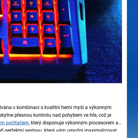
žívána v kombinaci s kvalitní herní myší a výkonným
skytne přesnou kontrolu nad pohybem ve hře, což je
ím počítačem
, který disponuje výkonným procesorem a
tvoří perfektní sestavu, která vám umožní maximalizovat