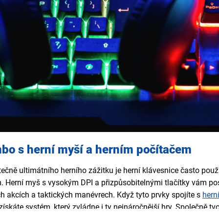
mbo s herní myší a herním počítačem
ečně ultimátního herního zážitku je herní klávesnice často pou
. Herní myš s vysokým DPI a přizpůsobitelnými tlačítky vám po
ých akcích a taktických manévrech. Když tyto prvky spojíte s
hern
 získáte systém, který zvládne i ty nejnáročnější hry. Společně 