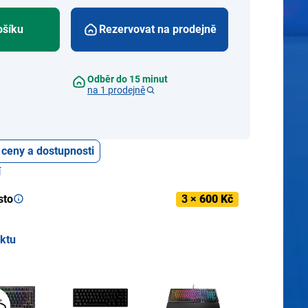
ošíku
Rezervovat na prodejně
Odběr do 15 minut
na 1 prodejně
 ceny a dostupnosti
í
sto
3 ×
600 Kč
uktu