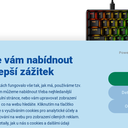
 vám nabídnout
epší zážitek
ách fungovalo vše tak, jak má, používáme tzv.
ám můžeme nabídnout třeba nejhledanější
Det
Pevná a pohodlná 
ulní stránce, nebo vám upravovat zobrazení
 co na webu hledáte. Kliknutím na tlačítko
O
Hliníkové šasi
letecké kvality
 s využíváním cookies pro analytické účely a
intenzivním hraní. Klávesy z
ování na webu pro zobrazení cílených reklam.
legendy zůstanou dlouho čite
taily, jak u nás s cookies a dalšími údaji