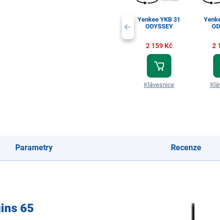
Yenkee YKB 31
Yenk
ODYSSEY
OD
2 159 Kč
2 
Klávesnice
Klá
Parametry
Recenze
gins 65