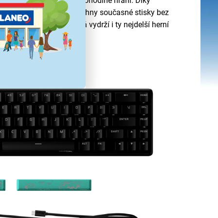
otiskluzovými prvky pro pohodlné hraní. Díky
vosti (NKRO) rozpozná všechny současné stisky bez
ládání a ergonomii, která vydrží i ty nejdelší herní