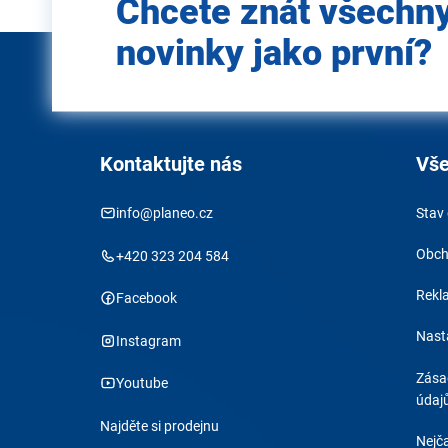
Chcete znát všechn
e-mail
novinky jako první?
Kontaktujte nás
Vše
info@planeo.cz
Stav
Obch
+420 323 204 584
Rekl
Facebook
Nast
Instagram
Zása
Youtube
údaj
Najděte si prodejnu
Nejča