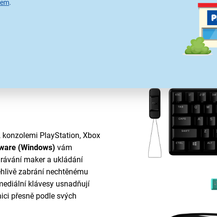
nastavitelné úhly sklonu s pr
sem
.
technologii plné protisrážli
chyb. Vychutnejte si přesné ov
seance.
, konzolemi PlayStation, Xbox
ware (Windows)
vám
hrávání maker a ukládání
hlivě zabrání nechtěnému
mediální klávesy usnadňují
nici přesně podle svých