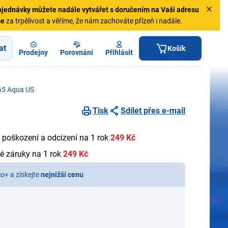
jednávky
můžete nadále vytvářet s doručením na Vaši adresu
me
za trpělivost a věříme, že nám zachováte přízeň i nadále.
at
Košík
Prodejny
Porovnání
Přihlásit
 65 Aqua US
Tisk
Sdílet přes e-mail
 poškození a odcizení na 1 rok
249 Kč
é záruky na 1 rok
249 Kč
eo+ a získejte
nejnižší cenu