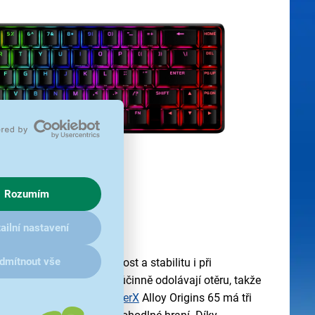
Rozumím
ailní nastavení
konstrukce
dmítnout vše
 dodává výjimečnou pevnost a stabilitu i při
 odolného
PBT materiálu
účinně odolávají otěru, takže
lné. Herní klávesnice
HyperX
Alloy Origins 65 má tři