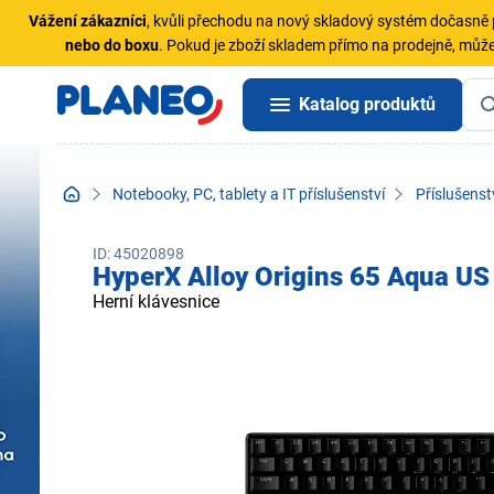
Vážení zákazníci
, kvůli přechodu na nový skladový systém dočasn
nebo do boxu
. Pokud je zboží skladem přímo na prodejně, může
Katalog produktů
Notebooky, PC, tablety a IT příslušenství
Příslušenst
ID: 45020898
HyperX Alloy Origins 65 Aqua US
Herní klávesnice