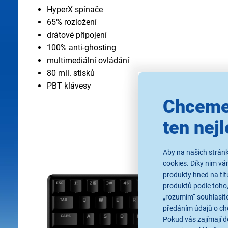
HyperX spínače
65% rozložení
drátové připojení
100% anti-ghosting
multimediální ovládání
80 mil. stisků
PBT klávesy
Chceme
ten nejl
Aby na našich stránk
cookies. Díky nim v
produkty hned na tit
produktů podle toho,
„rozumím“ souhlasíte
předáním údajů o ch
Pokud vás zajímají de