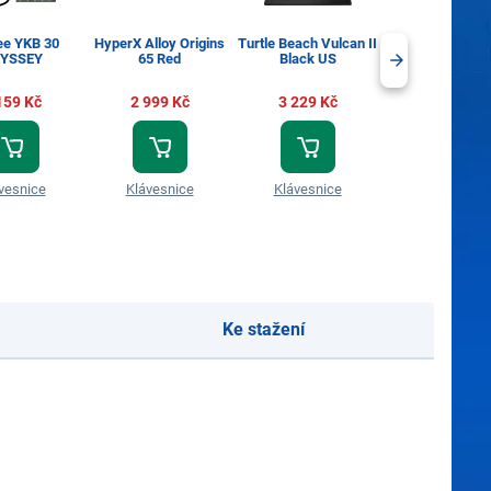
ee YKB 30
HyperX Alloy Origins
Turtle Beach Vulcan II
Razer BlackWid
YSSEY
65 Red
Black US
X Green Switch 
US
159 Kč
2 999 Kč
3 229 Kč
2 499 Kč
vesnice
Klávesnice
Klávesnice
Klávesnice
Ke stažení