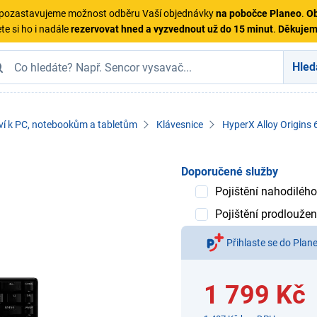
ě pozastavujeme možnost odběru Vaší objednávky
na pobočce Planeo
.
Ob
te si ho i nadále
rezervovat hned a vyzvednout už do 15 minut
.
Děkuje
Hled
ví k PC, notebookům a tabletům
Klávesnice
HyperX Alloy Origins
Doporučené služby
Pojištění nahodilého
Pojištění prodloužen
Přihlaste se do Plan
1 799 Kč