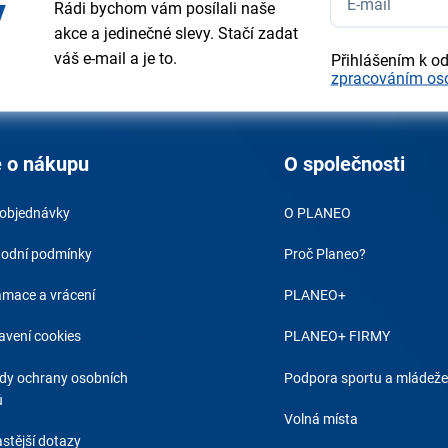
y
Rádi bychom vám posílali naše
akce a jedinečné slevy. Stačí zadat
váš e-mail a je to.
Přihlášením k o
zpracováním os
 o nákupu
O společnosti
 objednávky
O PLANEO
odní podmínky
Proč Planeo?
amace a vrácení
PLANEO+
avení cookies
PLANEO+ FIRMY
dy ochrany osobních
Podpora sportu a mládeže
ů
Volná místa
stější dotazy