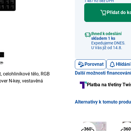
1 487 Kč bez DPH
Přidat do k
Ihned k odeslání
skladem 1 ks
Expedujeme DNES.
U Vás již od 14.8.
Porovnat
Hlídání
Další možnosti financován
 celohliníkové tělo, RGB
over N-key, vestavěná
Platba na třetiny Twi
Alternativy k tomuto prod