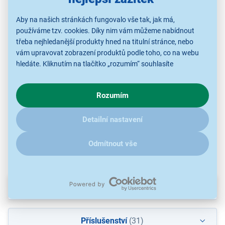
Aby na našich stránkách fungovalo vše tak, jak má,
používáme tzv. cookies. Díky nim vám můžeme nabídnout
třeba nejhledanější produkty hned na titulní stránce, nebo
Gardena Domácí
Gardena Domácí
Gardena Domácí vodní
Gar
vám upravovat zobrazení produktů podle toho, co na webu
vodárna 3800 Silent
vodárna 3900 Silent
automat 5000/5E LCD
vod
hledáte. Kliknutím na tlačítko „rozumím“ souhlasíte
5 383 Kč
5 815 Kč
8 021 Kč
s využíváním cookies pro analytické účely a předáním údajů o
chování na webu pro zobrazení cílených reklam. Pokud vás
Rozumím
zajímají detaily, jak u nás s cookies a dalšími údaji pracujeme,
klikněte
sem
.
Domácí zahradní
Domácí zahradní
Domácí zahradní
Detailní nastavení
vodárny
vodárny
vodárny
Odmítnout vše
Parametry
Příslušenství
(31)