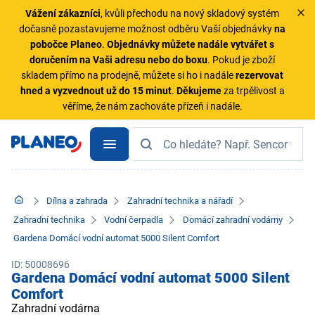
Vážení zákazníci
, kvůli přechodu na nový skladový systém
dočasně pozastavujeme možnost odběru Vaší objednávky
na
pobočce Planeo
.
Objednávky
můžete nadále vytvářet s
doručením na Vaši adresu nebo do boxu
. Pokud je zboží
skladem přímo na prodejně, můžete si ho i nadále
rezervovat
hned a vyzvednout už do 15 minut
.
Děkujeme
za trpělivost a
věříme, že nám zachováte přízeň i nadále.
Dílna a zahrada
Zahradní technika a nářadí
Zahradní technika
Vodní čerpadla
Domácí zahradní vodárny
Gardena Domácí vodní automat 5000 Silent Comfort
ID: 50008696
Gardena Domácí vodní automat 5000 Silent
Comfort
Zahradní vodárna