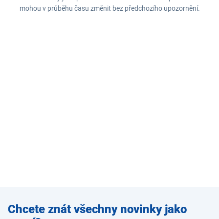
mohou v průběhu času změnit bez předchozího upozornění.
Zadejte
Chcete znát všechny novinky jako
e-mail