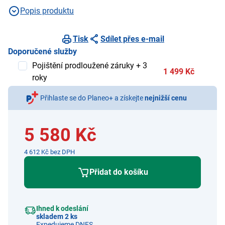
Popis produktu
Tisk
Sdílet přes e-mail
Doporučené služby
Pojištění prodloužené záruky + 3
1 499 Kč
roky
Přihlaste se do Planeo+ a získejte
nejnižší cenu
5 580 Kč
4 612 Kč bez DPH
Přidat do košíku
Ihned k odeslání
skladem 2 ks
Expedujeme DNES.