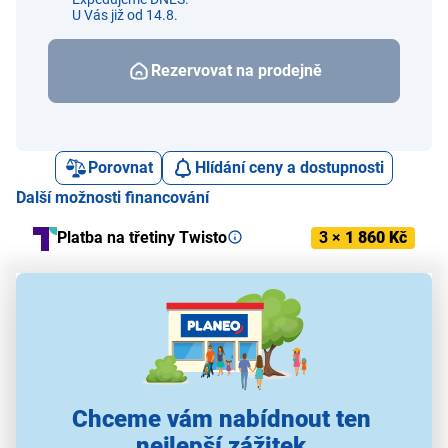
U Vás již od 14.8.
Rezervovat na prodejně
Porovnat
Hlídání ceny a dostupnosti
Další možnosti financování
Platba na třetiny Twisto
3 ×
1 860 Kč
Jedenáctina 0% platba předem / 11x
od
453 Kč/měs.
Financovat
Alternativy k tomuto produktu
Chceme vám nabídnout ten
nejlepší zážitek