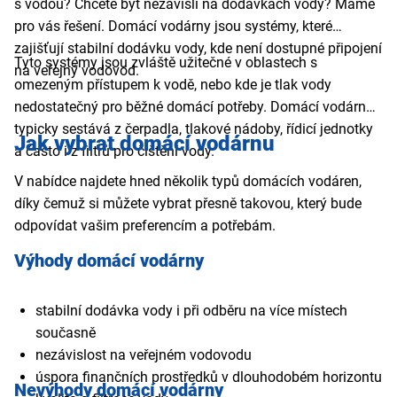
s vodou? Chcete být nezávislí na dodávkách vody? Máme
pro vás řešení. Domácí vodárny jsou systémy, které
zajišťují stabilní dodávku vody, kde není dostupné připojení
Tyto systémy jsou zvláště užitečné v oblastech s
na veřejný vodovod.
omezeným přístupem k vodě, nebo kde je tlak vody
nedostatečný pro běžné domácí potřeby. Domácí vodárna
typicky sestává z čerpadla, tlakové nádoby, řídicí jednotky
Jak vybrat domácí vodárnu
a často i z filtrů pro čištění vody.
V nabídce najdete hned několik typů domácích vodáren,
díky čemuž si můžete vybrat přesně takovou, který bude
odpovídat vašim preferencím a potřebám.
Výhody domácí vodárny
stabilní dodávka vody i při odběru na více místech
současně
nezávislost na veřejném vodovodu
úspora finančních prostředků v dlouhodobém horizontu
Nevýhody domácí vodárny