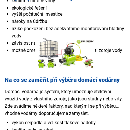
kvalita a filtrace vody
ekologické řešení
vyšší počáteční investice
nároky na údržbu
riziko poškození bez adekvátního monitorování hladiny
vody
závislost na elektrické energii
možné omezení podle kvality a vydatnosti zdroje vody
Na co se zaměřit při výběru domácí vodárny
Domácí vodárna je systém, který umožňuje efektivní
využití vody z vlastního zdroje, jako jsou studny nebo vrty.
Zde uvádíme některé faktory, nad kterými se při výběru
vhodné vodárny doporučujeme zamyslet.
výkon čerpadla a velikost tlakové nádoby
kvalita vody ve zdroji