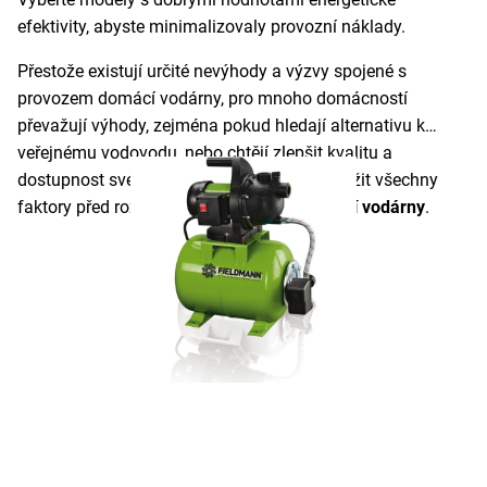
efektivity, abyste minimalizovaly provozní náklady.
Přestože existují určité nevýhody a výzvy spojené s
provozem domácí vodárny, pro mnoho domácností
převažují výhody, zejména pokud hledají alternativu k
veřejnému vodovodu, nebo chtějí zlepšit kvalitu a
dostupnost své vody. Důležité je pečlivě zvážit všechny
faktory před rozhodnutím o instalaci
domácí vodárny
.