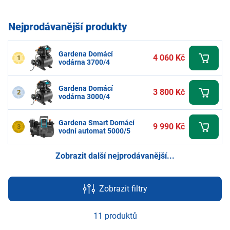
Nejprodávanější produkty
Gardena Domácí
4 060 Kč
1
vodárna 3700/4
Gardena Domácí
3 800 Kč
2
vodárna 3000/4
Gardena Smart Domácí
9 990 Kč
3
vodní automat 5000/5
Zobrazit další nejprodávanější...
Zobrazit filtry
11 produktů