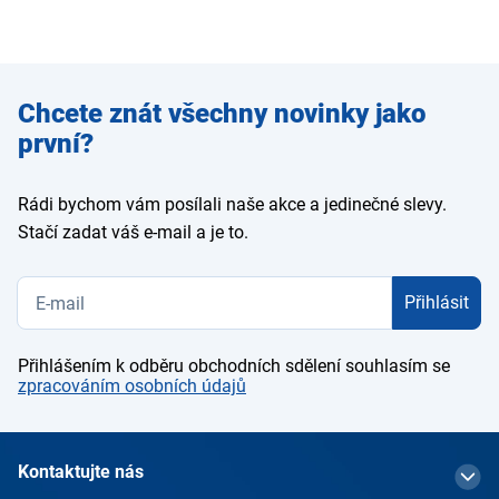
Zadejte
Chcete znát všechny novinky jako
e-mail
první?
Rádi bychom vám posílali naše akce a jedinečné slevy.
Stačí zadat váš e-mail a je to.
Přihlásit
Přihlášením k odběru obchodních sdělení souhlasím se
zpracováním osobních údajů
Kontaktujte nás