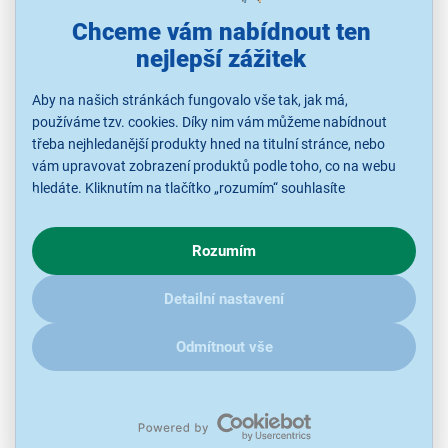
Chceme vám nabídnout ten
2 799 Kč
nejlepší zážitek
Aby na našich stránkách fungovalo vše tak, jak má,
používáme tzv. cookies. Díky nim vám můžeme nabídnout
třeba nejhledanější produkty hned na titulní stránce, nebo
vám upravovat zobrazení produktů podle toho, co na webu
hledáte. Kliknutím na tlačítko „rozumím“ souhlasíte
s využíváním cookies pro analytické účely a předáním údajů o
chování na webu pro zobrazení cílených reklam. Pokud vás
Rozumím
zajímají detaily, jak u nás s cookies a dalšími údaji pracujeme,
klikněte
sem
.
Gardena Smart Domácí vodní automat 5000/5
Detailní nastavení
Domácí vodní automat, výkon 1 300 W, kapacita 5 000 l/h, max.
tlak 5 bar, výtlačná výška 8 m, smart ovládání
Odmítnout vše
Ihned k odeslání
Skladem 2 ks.
U Vás již od 17.8.