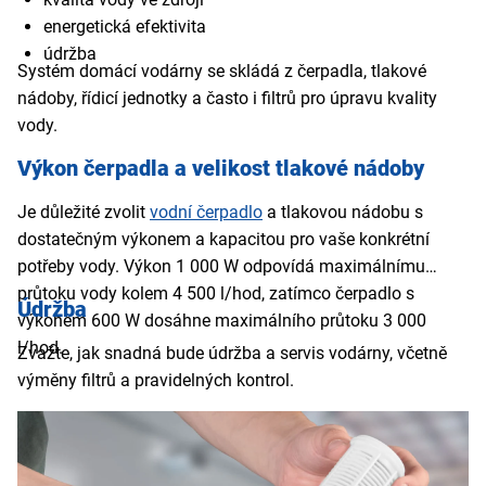
energetická efektivita
údržba
Systém domácí vodárny se skládá z čerpadla, tlakové
nádoby, řídicí jednotky a často i filtrů pro úpravu kvality
vody.
Výkon čerpadla a velikost tlakové nádoby
Je důležité zvolit
vodní čerpadlo
a tlakovou nádobu s
dostatečným výkonem a kapacitou pro vaše konkrétní
potřeby vody. Výkon 1 000 W odpovídá maximálnímu
průtoku vody kolem 4 500 l/hod, zatímco čerpadlo s
Údržba
výkonem 600 W dosáhne maximálního průtoku 3 000
l/hod.
Zvažte, jak snadná bude údržba a servis vodárny, včetně
výměny filtrů a pravidelných kontrol.