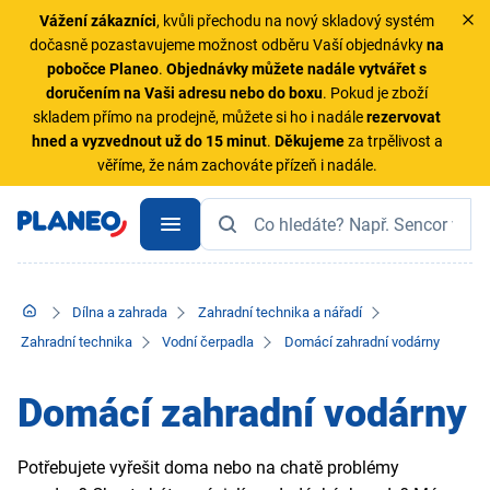
Vážení zákazníci
, kvůli přechodu na nový skladový systém
dočasně pozastavujeme možnost odběru Vaší objednávky
na
pobočce Planeo
.
Objednávky
můžete nadále vytvářet s
doručením na Vaši adresu nebo do boxu
. Pokud je zboží
skladem přímo na prodejně, můžete si ho i nadále
rezervovat
hned a vyzvednout už do 15 minut
.
Děkujeme
za trpělivost a
věříme, že nám zachováte přízeň i nadále.
Dílna a zahrada
Zahradní technika a nářadí
Zahradní technika
Vodní čerpadla
Domácí zahradní vodárny
Domácí zahradní vodárny
Potřebujete vyřešit doma nebo na chatě problémy