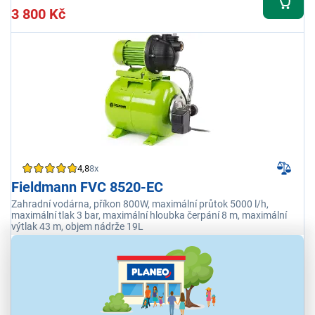
3 800 Kč
4,8
8x
Fieldmann FVC 8520-EC
Zahradní vodárna, příkon 800W, maximální průtok 5000 l/h,
maximální tlak 3 bar, maximální hloubka čerpání 8 m, maximální
výtlak 43 m, objem nádrže 19L
Odběr do 15 minut
na 2 prodejnách