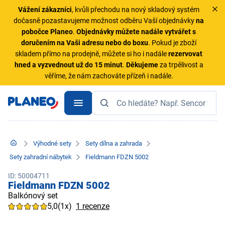
Vážení zákazníci
, kvůli přechodu na nový skladový systém
dočasně pozastavujeme možnost odběru Vaší objednávky
na
pobočce Planeo
.
Objednávky
můžete nadále vytvářet s
doručením na Vaši adresu nebo do boxu
. Pokud je zboží
skladem přímo na prodejně, můžete si ho i nadále
rezervovat
hned a vyzvednout už do 15 minut
.
Děkujeme
za trpělivost a
věříme, že nám zachováte přízeň i nadále.
Výhodné sety
Sety dílna a zahrada
Sety zahradní nábytek
Fieldmann FDZN 5002
ID: 50004711
Fieldmann FDZN 5002
Balkónový set
5,0
(1x)
1 recenze