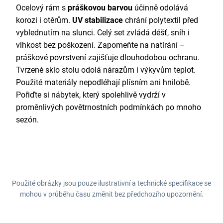
Ocelový rám s
práškovou barvou
účinně odolává
korozi i otěrům.
UV stabilizace
chrání polytextil před
vyblednutím na slunci. Celý set zvládá déšť, sníh i
vlhkost bez poškození. Zapomeňte na natírání –
práškové povrstvení zajišťuje dlouhodobou ochranu.
Tvrzené sklo stolu odolá nárazům i výkyvům teplot.
Použité materiály nepodléhají plísním ani hnilobě.
Pořiďte si nábytek, který spolehlivě vydrží v
proměnlivých povětrnostních podmínkách po mnoho
sezón.
Použité obrázky jsou pouze ilustrativní a technické specifikace se
mohou v průběhu času změnit bez předchozího upozornění.