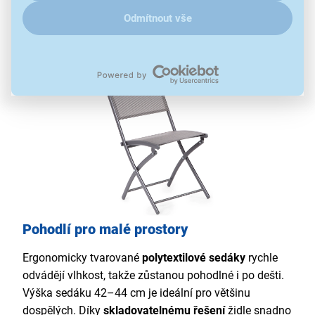
set 3 prvky
Odmítnout vše
interiér i exteriér
Pohodlí pro malé prostory
Ergonomicky tvarované
polytextilové sedáky
rychle
odvádějí vlhkost, takže zůstanou pohodlné i po dešti.
Výška sedáku 42–44 cm je ideální pro většinu
dospělých. Díky
skladovatelnému řešení
židle snadno