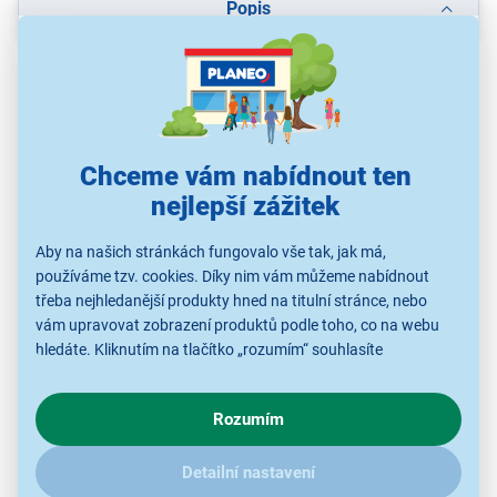
Popis
Chceme vám nabídnout ten
nejlepší zážitek
Aby na našich stránkách fungovalo vše tak, jak má,
používáme tzv. cookies. Díky nim vám můžeme nabídnout
třeba nejhledanější produkty hned na titulní stránce, nebo
Balkónový set Fieldmann Bella FDZN
vám upravovat zobrazení produktů podle toho, co na webu
5002
hledáte. Kliknutím na tlačítko „rozumím“ souhlasíte
s využíváním cookies pro analytické účely a předáním údajů o
ocel a polytextil
chování na webu pro zobrazení cílených reklam. Pokud vás
stůl 60 cm
Rozumím
zajímají detaily, jak u nás s cookies a dalšími údaji pracujeme,
židle 57 × 47 × 76 cm
klikněte
sem
.
nosnost 100 kg
Detailní nastavení
skladovatelné složení