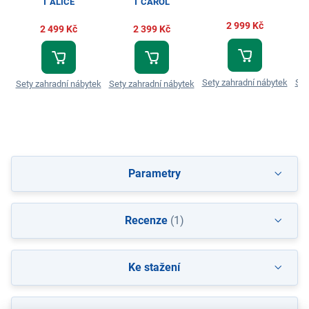
T ALICE
T CAROL
2 999 Kč
2 499 Kč
2 399 Kč
Sety zahradní nábytek
Set
Sety zahradní nábytek
Sety zahradní nábytek
Parametry
Recenze
(1)
Ke stažení