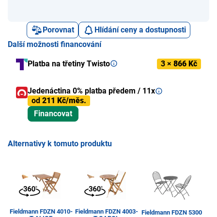
Porovnat
Hlídání ceny a dostupnosti
Další možnosti financování
Platba na třetiny Twisto
3 ×
866 Kč
Jedenáctina 0% platba předem / 11x
od
211 Kč/měs.
Financovat
Alternativy k tomuto produktu
Fieldmann FDZN 4010-
Fieldmann FDZN 4003-
Fieldmann FDZN 5300