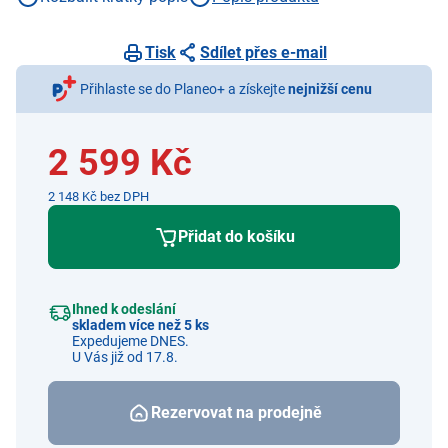
nosnost židle 100 kg, pro venkovní i vnitřní použití
Tisk
Sdílet přes e-mail
Přihlaste se do Planeo+ a získejte
nejnižší cenu
2 599 Kč
2 148 Kč bez DPH
Přidat do košíku
Ihned k odeslání
skladem více než 5 ks
Expedujeme DNES.
U Vás již od 17.8.
Rezervovat na prodejně