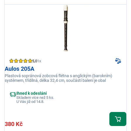
5,0
1x
Aulos 205A
Plastová sopránová zobcová flétna s anglickým (barokním)
systémem, třídílná, délka 32,4 cm, součástí balení je obal
Ihned k odeslání
Skladem více než 5 ks.
U Vás již od 14.8.
380 Kč