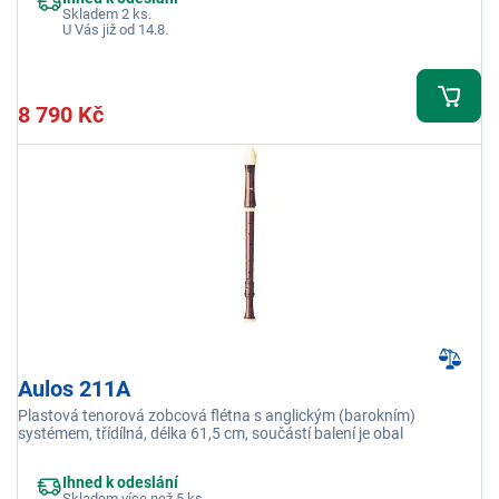
Skladem 2 ks.
U Vás již od 14.8.
8 790 Kč
Aulos 211A
Plastová tenorová zobcová flétna s anglickým (barokním)
systémem, třídílná, délka 61,5 cm, součástí balení je obal
Ihned k odeslání
Skladem více než 5 ks.