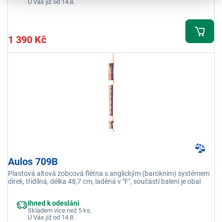
U Vás již od 14.8.
1 390 Kč
Aulos 709B
Plastová altová zobcová flétna s anglickým (barokním) systémem
dírek, třídílná, délka 48,7 cm, laděná v "F", součástí balení je obal
Ihned k odeslání
Skladem více než 5 ks.
U Vás již od 14.8.