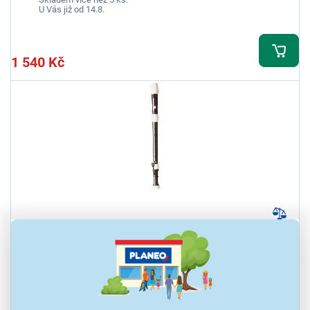
U Vás již od 14.8.
1 540 Kč
Aulos 511B
Plastová tenorová zobcová flétna s anglickým (barokním)
systémem dírek a s C/Cis klapkou, třídílná, délka 64,5 cm, součástí
balení je obal
Ihned k odeslání