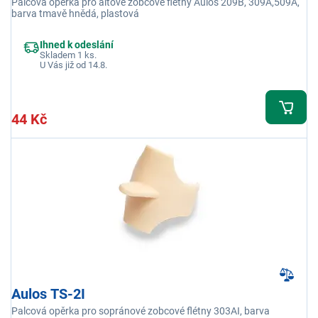
Palcová opěrka pro altové zobcové flétny Aulos 209B, 309A,509A,
barva tmavě hnědá, plastová
Ihned k odeslání
Skladem 1 ks.
U Vás již od 14.8.
44 Kč
Aulos TS-2I
Palcová opěrka pro sopránové zobcové flétny 303AI, barva