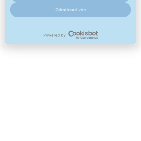
Odmítnout vše
Použité obrázky jsou pouze ilustrativní a technické specifikace se
mohou v průběhu času změnit bez předchozího upozornění.