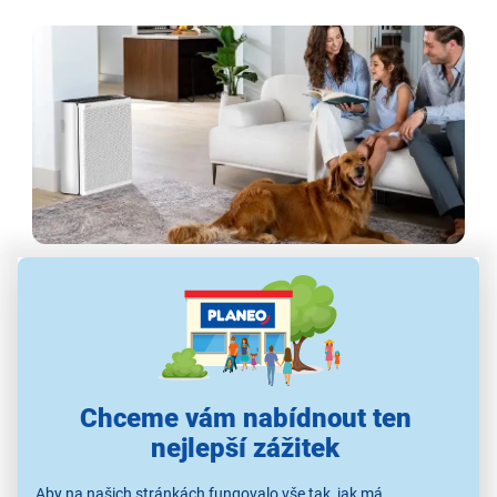
Jak vybrat čističku vzduchu
Datum:
29.6.2026
Zpracoval:
Nikola Ševcová
#blog
#edukační
Číst více >
#úprava vzduchu
#úprava vzduchu
#zdraví
Chceme vám nabídnout ten
nejlepší zážitek
Aby na našich stránkách fungovalo vše tak, jak má,