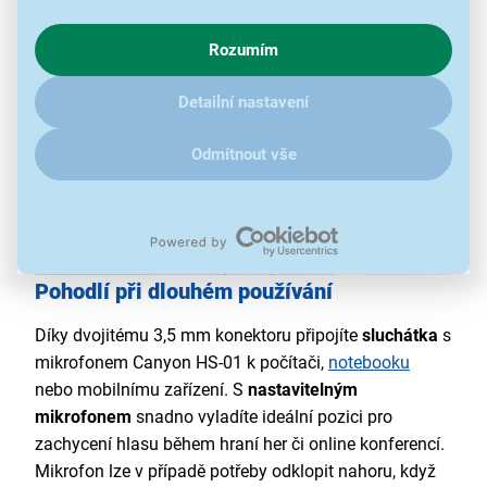
s využíváním cookies pro analytické účely a předáním údajů o
chování na webu pro zobrazení cílených reklam. Pokud vás
Rozumím
zajímají detaily, jak u nás s cookies a dalšími údaji pracujeme,
klikněte
sem
.
Detailní nastavení
Odmítnout vše
Pohodlí při dlouhém používání
Díky dvojitému 3,5 mm konektoru připojíte
sluchátka
s
mikrofonem Canyon HS-01 k počítači,
notebooku
nebo mobilnímu zařízení. S
nastavitelným
mikrofonem
snadno vyladíte ideální pozici pro
zachycení hlasu během hraní her či online konferencí.
Mikrofon lze v případě potřeby odklopit nahoru, když