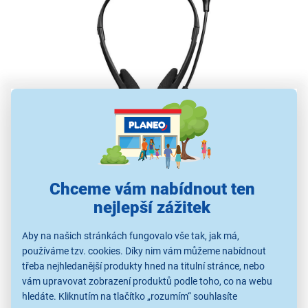
Sluchátka s mikrofonem Canyon HS-01
černo-oranžová
27 mm měniče
Chceme vám nabídnout ten
frekvence 20–20 000 Hz
nejlepší zážitek
nastavitelný mikrofon
impedance 32 ohm
Aby na našich stránkách fungovalo vše tak, jak má,
citlivost 105 dB
používáme tzv. cookies. Díky nim vám můžeme nabídnout
kabel délky 1,8 m
třeba nejhledanější produkty hned na titulní stránce, nebo
vám upravovat zobrazení produktů podle toho, co na webu
stereo zvuk
hledáte. Kliknutím na tlačítko „rozumím“ souhlasíte
rotační ovládání hlasitosti