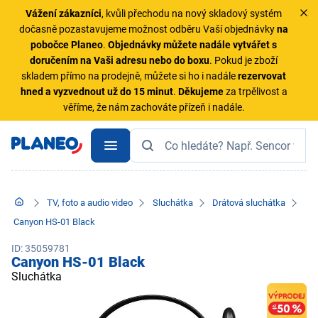
Vážení zákazníci
, kvůli přechodu na nový skladový systém
dočasně pozastavujeme možnost odběru Vaší objednávky
na
pobočce Planeo
.
Objednávky
můžete nadále vytvářet s
doručením na Vaši adresu nebo do boxu
. Pokud je zboží
skladem přímo na prodejně, můžete si ho i nadále
rezervovat
hned a vyzvednout už do 15 minut
.
Děkujeme
za trpělivost a
věříme, že nám zachováte přízeň i nadále.
TV, foto a audio video
Sluchátka
Drátová sluchátka
Canyon HS-01 Black
ID: 35059781
Canyon HS-01 Black
Sluchátka