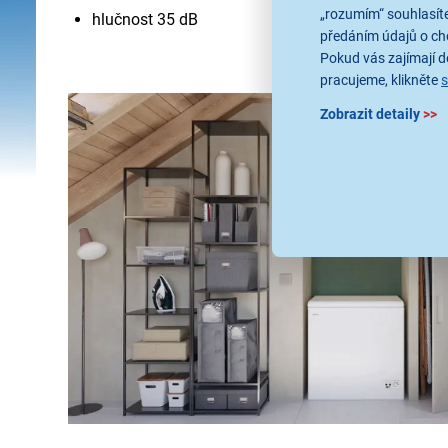
„rozumím“ souhlasíte
hlučnost 35 dB
předáním údajů o ch
Pokud vás zajímají de
pracujeme, klikněte
Zobrazit detaily
>>