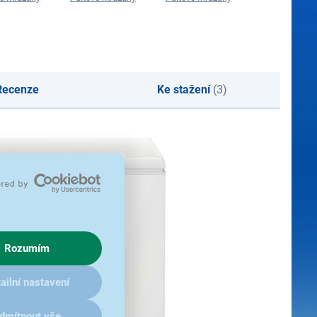
Recenze
Ke stažení
(3)
Rozumím
ailní nastavení
dmítnout vše