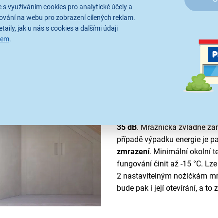
 s využíváním cookies pro analytické účely a
ování na webu pro zobrazení cílených reklam.
taily, jak u nás s cookies a dalšími údaji
sem
.
Velkorysá kapacita
Volně stojící
mraznička
v tru
představuje ideální místo pro
inteligentní spotřebič o
objem
spotřebou 159 kWh. Kompreso
35 dB
. Mraznička zvládne za
případě výpadku energie je p
zmrazení
. Minimální okolní t
fungování činit až -15 °C. Lze 
2 nastavitelným nožičkám mr
bude pak i její otevírání, a t