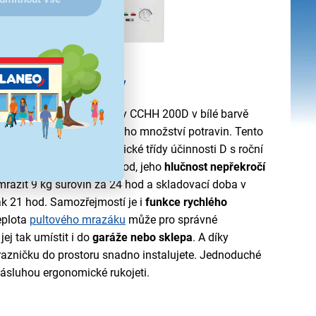
 pro vaše zásoby
hlicovém provedení Candy CCHH 200D v bílé barvě
 dlouhodobé uložení většího množství potravin. Tento
u 196 l
spadá do energetické třídy účinnosti
D s roční
r má tichý a úsporný chod, jeho
hlučnost nepřekročí
mrazit 9 kg surovin za 24 hod a skladovací doba v
ak 21 hod. Samozřejmostí je i
funkce rychlého
eplota
pultového mrazáku
může pro správné
jej tak umístit i do
garáže nebo sklepa
. A díky
azničku do prostoru snadno instalujete. Jednoduché
o zásluhou ergonomické rukojeti.