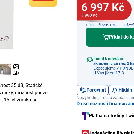
6 997 Kč
7 990 Kč
5 783 Kč bez DPH
Ušetř
Přidat do k
Ihned k odeslání
skladem více než 5 k
Expedujeme v PONDĚL
(4)
U Vás již od 17.8.
čnost 35 dB, Statické
Porovnat
Hlídání
ězdičky, možnost použít
Nejvýhodnější cena za poslední
, 15 let záruka na
Další možnosti financován
Platba na třetiny Twi
Jedenáctina 0% plat