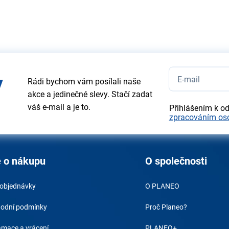
y
Rádi bychom vám posílali naše
akce a jedinečné slevy. Stačí zadat
váš e-mail a je to.
Přihlášením k o
zpracováním os
 o nákupu
O společnosti
 objednávky
O PLANEO
odní podmínky
Proč Planeo?
amace a vrácení
PLANEO+