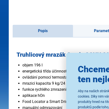
Popis
Paramet
Truhlicový mrazák Candy CCHH 2
objem 196 l
Chceme
energetická třída účinnosti D
ten nejl
ovládání pomocí termostatu
mrazicí kapacita 9 kg/24 h
funkce rychlého zmrazení
Aby na našich stránk
aplikace hOn
cookies. Díky nim v
Food Locator a Smart Drink Assistant
produkty hned na tit
produktů podle toho,
manuální odmrazování