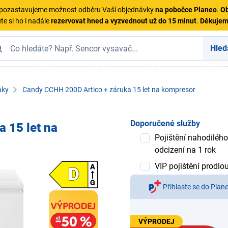
ě pozastavujeme možnost odběru Vaší objednávky
na pobočce Planeo
.
Ob
te si ho i nadále
rezervovat hned a vyzvednout už do 15 minut
.
Děkuje
Hled
áky
Candy CCHH 200D Artico + záruka 15 let na kompresor
Doporučené služby
 15 let na
Pojištění nahodilého
odcizení na 1 rok
VIP pojištění prodlo
Přihlaste se do Plan
VÝPRODEJ