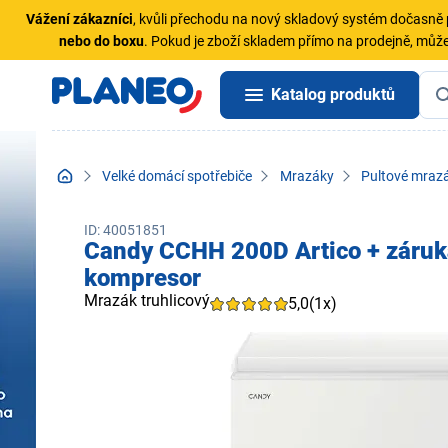
Vážení zákazníci
, kvůli přechodu na nový skladový systém dočasn
nebo do boxu
. Pokud je zboží skladem přímo na prodejně, může
Katalog produktů
Velké domácí spotřebiče
Mrazáky
Pultové mraz
ID: 40051851
Candy CCHH 200D Artico + záruka
kompresor
Mrazák truhlicový
5,0
(1x)