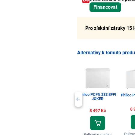
Financovat
Pro získání záruky 15 
Alternativy k tomuto prod
Philco PCFN 233 EFPI
Philco 
JOKER
8 
8 497 Kč
Pulto
Pultové mrazáky