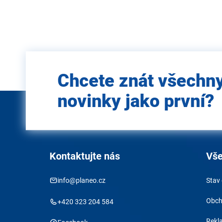
Zadejte
Chcete znát všechn
e-mail
novinky jako první?
Kontaktujte nás
Vše
info@planeo.cz
Stav
Obch
+420 323 204 584
Rekl