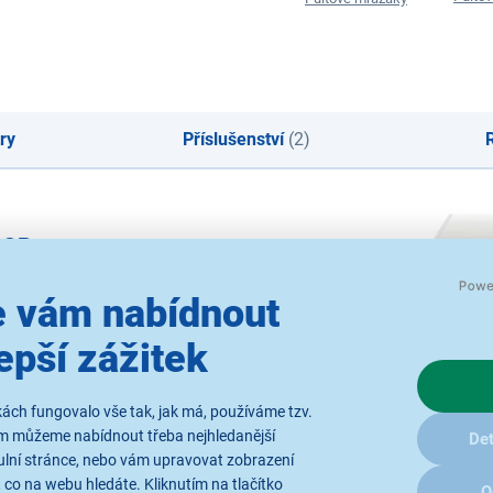
ry
Příslušenství
(2)
00D
 vám nabídnout
epší zážitek
ách fungovalo vše tak, jak má, používáme tzv.
ám můžeme nabídnout třeba nejhledanější
Det
ulní stránce, nebo vám upravovat zobrazení
 co na webu hledáte. Kliknutím na tlačítko
O