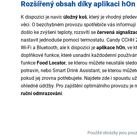
Rozšířený obsah díky aplikaci hOn
K dispozici je navíc
úložný koš
, který je vhodný před
věcí. O bezchybném provozu spotřebiče vás informují 
došlo ke zvýšení teploty, rozsvítí se
červená signaliza
nastavit jednoduše pomocí termostatu. Candy CCHH 2
Wi-Fi a Bluetooth, ale k dispozici je
aplikace hOn
, ve 
doplňkové funkce, které usnadní každodenní používání.
funkce
Food Locator
, se kterou můžete neustále sledo
potravin, nebo Smart Drink Assistant, se kterou můžete
pokud jej zrovna potřebujete. Najdete zde i spoustu už
ohledně údržby. Pro zajištění optimálního provozu je 
ruční odmrazování
.
Použité obrázky jsou pouz