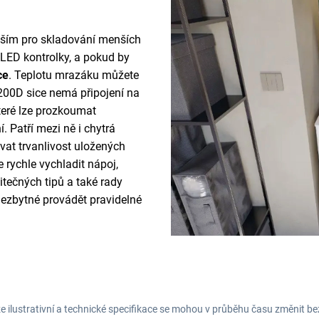
evším pro skladování menších
LED kontrolky, a pokud by
ce
. Teplotu mrazáku můžete
00D sice nemá připojení na
které lze prozkoumat
 Patří mezi ně i chytrá
vat trvanlivost uložených
 rychle vychladit nápoj,
itečných tipů a také rady
nezbytné provádět pravidelné
e ilustrativní a technické specifikace se mohou v průběhu času změnit b