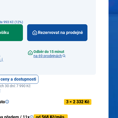
íte 993 Kč (12%)
ošíku
Rezervovat na prodejně
Odběr do 15 minut
s
na 69 prodejnách
Í.
 ceny a dostupnosti
ch 30 dní: 7 990 Kč
í
sto
3 ×
2 332 Kč
ba předem / 11x
od
568 Kč/měs.