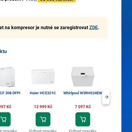
let na kompresor je nutné se zaregistrovat
ZDE
.
uktu
PCF 308 DFPI
Haier HCE321C
Whirlpool W3RHS24EW
Whirlpool W3RH
997 Kč
12 999 Kč
7 097 Kč
7 897 Kč
vé mrazáky
Pultové mrazáky
Pultové mrazáky
Pultové mraz