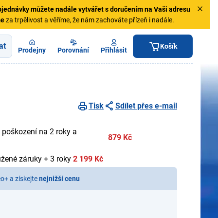
jednávky
můžete nadále vytvářet s doručením na Vaši adresu
me
za trpělivost a věříme, že nám zachováte přízeň i nadále.
at
Košík
Prodejny
Porovnání
Přihlásit
Tisk
Sdílet přes e-mail
 poškození na 2 roky a
879 Kč
užené záruky + 3 roky
2 199 Kč
eo+ a získejte
nejnižší cenu