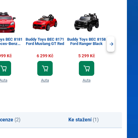
oys BEC 8181
Buddy Toys BEC 8171
Buddy Toys BEC 8158
Buddy Toys BEC
ces-Benz
Ford Mustang GT Red
Ford Ranger Black
Ford Ranger 
LCRed
999 Kč
6 299 Kč
5 299 Kč
5 299 Kč
Auta
Auta
Auta
Auta
cenze
(2)
Ke stažení
(1)