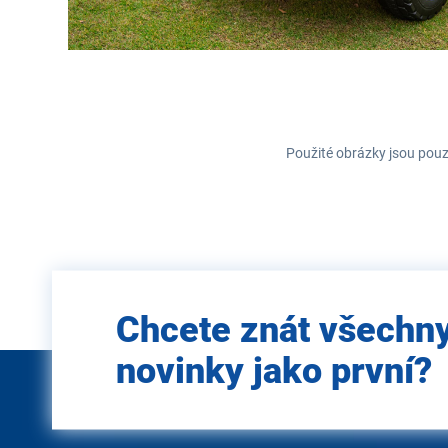
Použité obrázky jsou pouz
Zadejte
Chcete znát všechn
e-mail
novinky jako první?