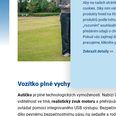
Aby na našich stránk
cookies. Díky nim v
produkty hned na tit
produktů podle toho,
„rozumím“ souhlasíte
předáním údajů o ch
Pokud vás zajímají de
pracujeme, klikněte
Zobrazit detaily
>>
Vozítko plné vychytávek
Autíčko
je plné technologických vymožeností. Nabízí L
viditelnost ve tmě,
realistický zvuk motoru
a přehráván
ovládat pomocí integrovaného USB výstupu. Bezpečnos
díky pevnému bezpečnostnímu pásu na sedadle a rod