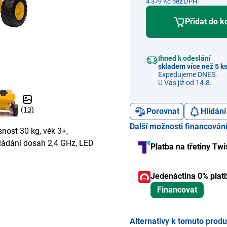
4 379 Kč bez DPH
Přidat do k
Ihned k odeslání
skladem více než 5 k
Expedujeme DNES.
U Vás již od 14.8.
(13)
Porovnat
Hlídání
Další možnosti financován
snost 30 kg, věk 3+,
vládání dosah 2,4 GHz, LED
Platba na třetiny Twi
Jedenáctina 0% plat
Financovat
Alternativy k tomuto prod