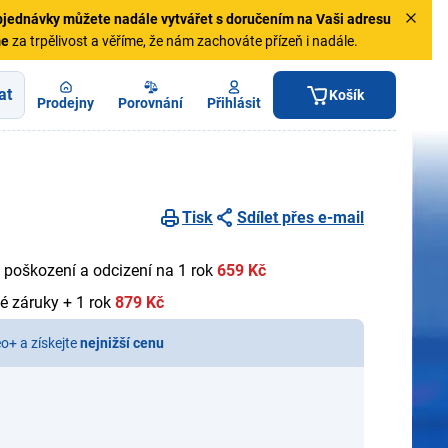
jednávky
můžete nadále vytvářet s doručením na Vaši adresu
me
za trpělivost a věříme, že nám zachováte přízeň i nadále.
at
Košík
Prodejny
Porovnání
Přihlásit
Tisk
Sdílet přes e-mail
 poškození a odcizení na 1 rok
659 Kč
é záruky + 1 rok
879 Kč
eo+ a získejte
nejnižší cenu