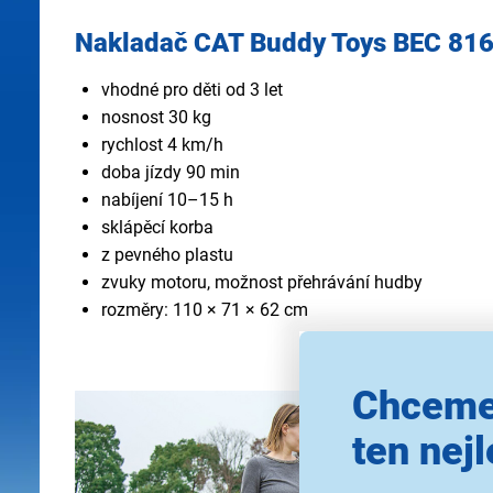
Nakladač CAT Buddy Toys BEC 81
vhodné pro děti od 3 let
nosnost 30 kg
rychlost 4 km/h
doba jízdy 90 min
nabíjení 10–15 h
sklápěcí korba
z pevného plastu
zvuky motoru, možnost přehrávání hudby
rozměry: 110 × 71 × 62 cm
Chceme
ten nejl