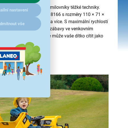
šechny malé stavitele a milovníky těžké techniky.
ailní nastavení
CAT BUDDY TOYS BEC 8166 s rozměry 110 × 71 ×
lní pro děti ve věku 3 let a více. S maximální rychlostí
dmítnout vše
nut si děti užijí spoustu zábavy ve
venkovním
rukci a
sklápěcí korbě
, se může vaše dítko cítit jako
uta.