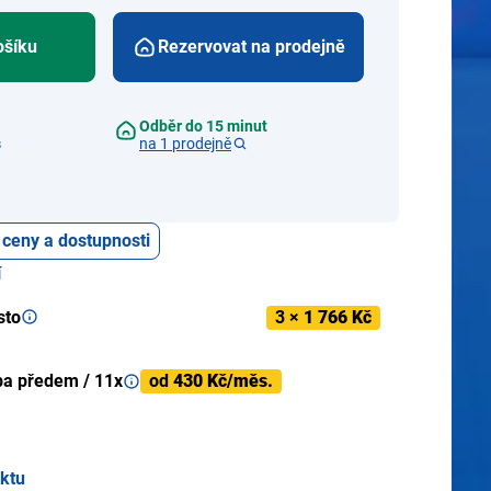
ošíku
Rezervovat na prodejně
Odběr do 15 minut
s
na 1 prodejně
 ceny a dostupnosti
í
sto
3 ×
1 766 Kč
ba předem / 11x
od
430 Kč/měs.
uktu