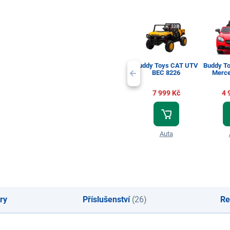
Buddy Toys CAT UTV
Buddy T
BEC 8226
Merce
S
7 999 Kč
4 
Auta
ry
Příslušenství
(26)
Re