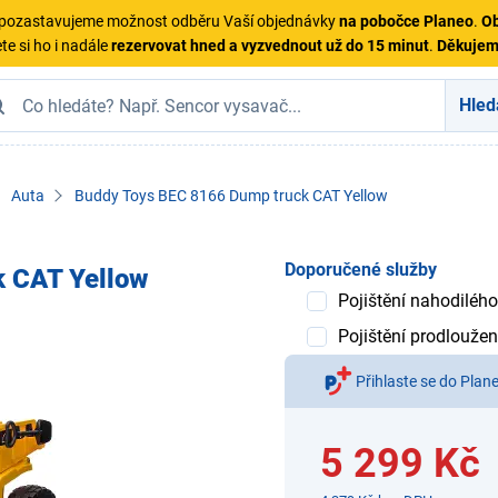
ě pozastavujeme možnost odběru Vaší objednávky
na pobočce Planeo
.
Ob
te si ho i nadále
rezervovat hned a vyzvednout už do 15 minut
.
Děkuje
Hled
Auta
Buddy Toys BEC 8166 Dump truck CAT Yellow
Doporučené služby
 CAT Yellow
Pojištění nahodilého
Pojištění prodloužen
Přihlaste se do Plan
5 299 Kč