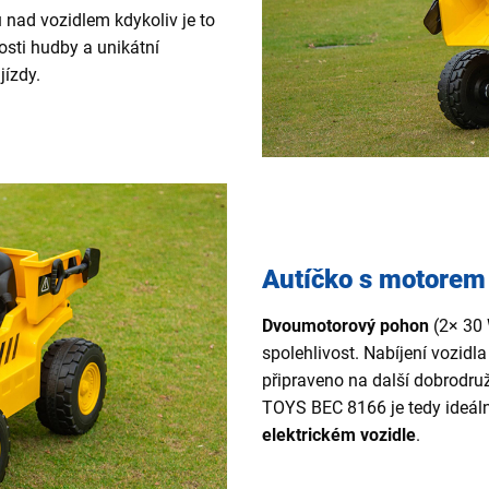
 nad vozidlem kdykoliv je to
osti hudby a unikátní
jízdy.
Autíčko s motorem
Dvoumotorový pohon
(2× 30 
spolehlivost. Nabíjení
vozidla
připraveno na další dobrodru
TOYS BEC 8166 je tedy ideáln
elektrickém vozidle
.