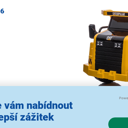
66
 vám nabídnout
epší zážitek
Náklaďák pro malé