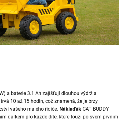
W) a baterie 3.1 Ah zajišťují dlouhou výdrž a
 trvá 10 až 15 hodin, což znamená, že je brzy
žství vašeho malého řidiče.
Náklaďák
CAT BUDDY
ím dárkem pro každé dítě, které touží po svém prvním