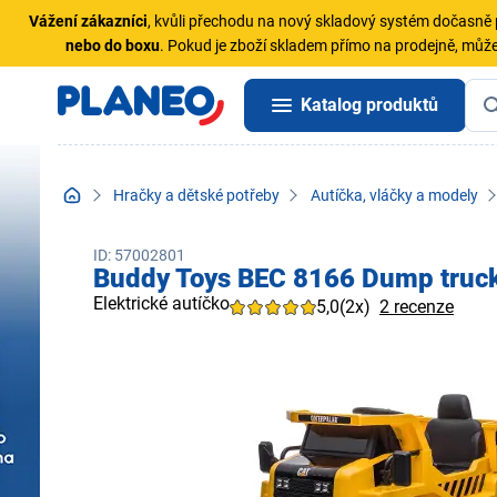
Vážení zákazníci
, kvůli přechodu na nový skladový systém dočasn
nebo do boxu
. Pokud je zboží skladem přímo na prodejně, může
Katalog produktů
Hračky a dětské potřeby
Autíčka, vláčky a modely
ID: 57002801
Buddy Toys BEC 8166 Dump truck
Elektrické autíčko
5,0
(2x)
2 recenze