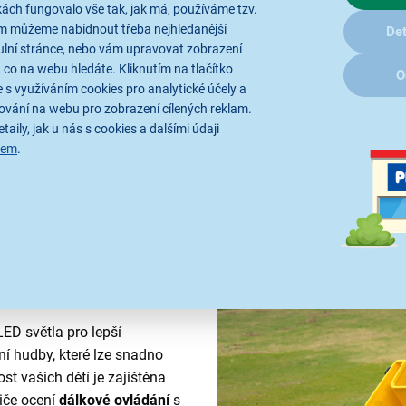
ách fungovalo vše tak, jak má, používáme tzv.
Náklaďák s korbou
nadchne v
ám můžeme nabídnout třeba nejhledanější
Det
Elektrické autíčko
NAKLADAČ 
ulní stránce, nebo vám upravovat zobrazení
62 cm a nosností 30 kg je ideá
 co na webu hledáte. Kliknutím na tlačítko
O
 s využíváním cookies pro analytické účely a
4 km/h a dobou jízdy až 90 mi
ování na webu pro zobrazení cílených reklam.
prostředí. Díky robustní konst
taily, jak u nás s cookies a dalšími údaji
opravdový řidič stavebního a
sem
.
ED světla pro lepší
í hudby, které lze snadno
t vašich dětí je zajištěna
iče ocení
dálkové ovládání
s