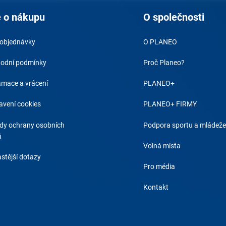
 o nákupu
O společnosti
 objednávky
O PLANEO
odní podmínky
Proč Planeo?
amace a vrácení
PLANEO+
avení cookies
PLANEO+ FIRMY
dy ochrany osobních
Podpora sportu a mládeže
ů
Volná místa
stější dotazy
Pro média
Kontakt