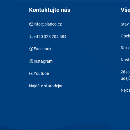
Kontaktujte nás
Vše
info@planeo.cz
Stav
Obch
+420 323 204 584
Rekl
Facebook
Nast
Instagram
Zása
Youtube
údaj
Najděte si prodejnu
Nejča